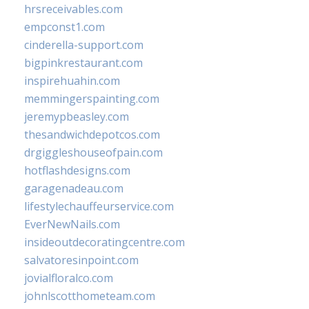
hrsreceivables.com
empconst1.com
cinderella-support.com
bigpinkrestaurant.com
inspirehuahin.com
memmingerspainting.com
jeremypbeasley.com
thesandwichdepotcos.com
drgiggleshouseofpain.com
hotflashdesigns.com
garagenadeau.com
lifestylechauffeurservice.com
EverNewNails.com
insideoutdecoratingcentre.com
salvatoresinpoint.com
jovialfloralco.com
johnlscotthometeam.com