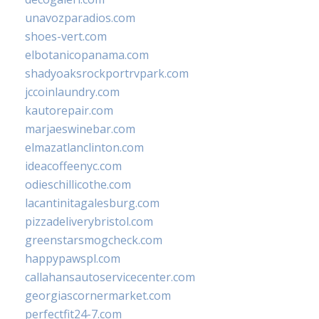
unavozparadios.com
shoes-vert.com
elbotanicopanama.com
shadyoaksrockportrvpark.com
jccoinlaundry.com
kautorepair.com
marjaeswinebar.com
elmazatlanclinton.com
ideacoffeenyc.com
odieschillicothe.com
lacantinitagalesburg.com
pizzadeliverybristol.com
greenstarsmogcheck.com
happypawspl.com
callahansautoservicecenter.com
georgiascornermarket.com
perfectfit24-7.com