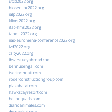
utcd2022.org
biosensor2022.org
ialp2022.org
klivet2022.org
ifac-hms2022.org
taoms2022.org
iias-euromena-conference2022.org
ivd2022.org
csity2022.org
ibsarstudyabroad.com
bennusehgall.com
tsecincinnati.com
roderconstructiongroup.com
plazabatai.com
hawkscayresort.com
hellonquads.com
diarioanimales.com
decogaleri.com