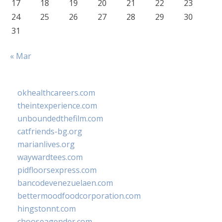
17
18
19
20
21
22
23
24
25
26
27
28
29
30
31
« Mar
okhealthcareers.com
theintexperience.com
unboundedthefilm.com
catfriends-bg.org
marianlives.org
waywardtees.com
pidfloorsexpress.com
bancodevenezuelaen.com
bettermoodfoodcorporation.com
hingstonnt.com
chooseagender.com