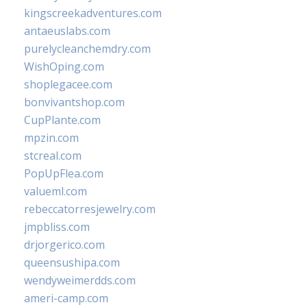
kingscreekadventures.com
antaeuslabs.com
purelycleanchemdry.com
WishOping.com
shoplegacee.com
bonvivantshop.com
CupPlante.com
mpzin.com
stcreal.com
PopUpFlea.com
valueml.com
rebeccatorresjewelry.com
jmpbliss.com
drjorgerico.com
queensushipa.com
wendyweimerdds.com
ameri-camp.com