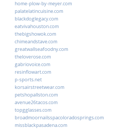
home-plow-by-meyer.com
palatelatincuisine.com
blackdoglegacy.com
eatvivahouston.com
thebigshowok.com
chimeandstave.com
greatwallseafoodny.com
theloverose.com
gabriovoice.com
resinflowart.com
p-sports.net
korsairstreetwear.com
petshopallston.com
avenue26tacos.com
topgglasses.com
broadmoornailsspacoloradosprings.com
missblackpasadena.com