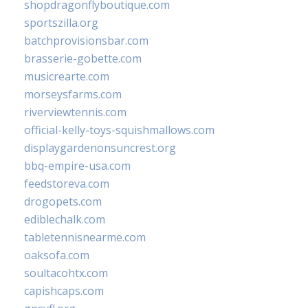
shopdragonflyboutique.com
sportszilla.org
batchprovisionsbar.com
brasserie-gobette.com
musicrearte.com
morseysfarms.com
riverviewtennis.com
official-kelly-toys-squishmallows.com
displaygardenonsuncrest.org
bbq-empire-usa.com
feedstoreva.com
drogopets.com
ediblechalk.com
tabletennisnearme.com
oaksofa.com
soultacohtx.com
capishcaps.com