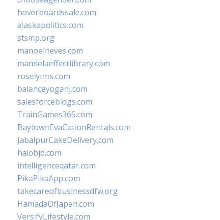
hoverboardssale.com
alaskapolitics.com
stsmp.org
manoelneves.com
mandelaeffectlibrary.com
roselynns.com
balanceyoganj.com
salesforceblogs.com
TrainGames365.com
BaytownEvaCationRentals.com
JabalpurCakeDelivery.com
halobjd.com
intelligenceqatar.com
PikaPikaApp.com
takecareofbusinessdfw.org
HamadaOfJapan.com
VersifyLifestyle.com