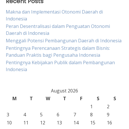
Recent Posts
Makna dan Implementasi Otonomi Daerah di
Indonesia
Peran Desentralisasi dalam Penguatan Otonomi
Daerah di Indonesia
Menggali Potensi Pembangunan Daerah di Indonesia
Pentingnya Perencanaan Strategis dalam Bisnis:
Panduan Praktis bagi Pengusaha Indonesia
Pentingnya Kebijakan Publik dalam Pembangunan
Indonesia
August 2026
M
T
W
T
F
S
S
1
2
3
4
5
6
7
8
9
10
11
12
13
14
15
16