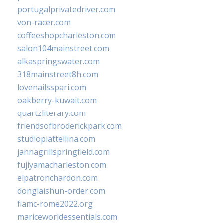
portugalprivatedriver.com
von-racer.com
coffeeshopcharleston.com
salon104mainstreet.com
alkaspringswater.com
318mainstreet8h.com
lovenailsspari.com
oakberry-kuwait.com
quartzliterary.com
friendsofbroderickpark.com
studiopiattellina.com
jannagrillspringfield.com
fujiyamacharleston.com
elpatronchardon.com
donglaishun-order.com
fiamc-rome2022.org
mariceworldessentials.com