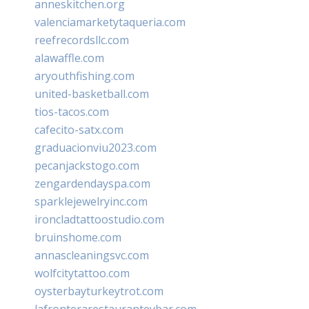
anneskitchen.org
valenciamarketytaqueria.com
reefrecordsllc.com
alawaffle.com
aryouthfishing.com
united-basketball.com
tios-tacos.com
cafecito-satx.com
graduacionviu2023.com
pecanjackstogo.com
zengardendayspa.com
sparklejewelryinc.com
ironcladtattoostudio.com
bruinshome.com
annascleaningsvc.com
wolfcitytattoo.com
oysterbayturkeytrot.com
lafronterarestauranteybar.com