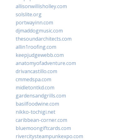
allisonwillisholley.com
solslite.org
portwayinn.com
djmaddogmusic.com
thesoundarchitects.com
allin1roofing.com
keepjudgewebb.com
anatomyofadventure.com
drivancastillo.com
cmmedspa.com
midletontkd.com
gardensandgrills.com
basilfoodwine.com
nikko-tochigi.net
caribbean-corner.com
bluemoongiftcards.com
rivercitysteampunkexpo.com