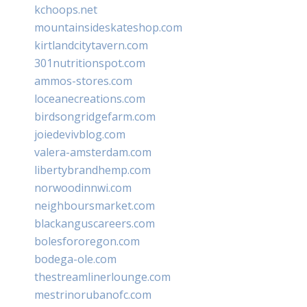
kchoops.net
mountainsideskateshop.com
kirtlandcitytavern.com
301nutritionspot.com
ammos-stores.com
loceanecreations.com
birdsongridgefarm.com
joiedevivblog.com
valera-amsterdam.com
libertybrandhemp.com
norwoodinnwi.com
neighboursmarket.com
blackanguscareers.com
bolesfororegon.com
bodega-ole.com
thestreamlinerlounge.com
mestrinorubanofc.com