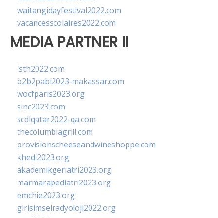
waitangidayfestival2022.com
vacancesscolaires2022.com
MEDIA PARTNER II
isth2022.com
p2b2pabi2023-makassar.com
wocfparis2023.org
sinc2023.com
scdlqatar2022-qa.com
thecolumbiagrill.com
provisionscheeseandwineshoppe.com
khedi2023.org
akademikgeriatri2023.org
marmarapediatri2023.org
emchie2023.org
girisimselradyoloji2022.org