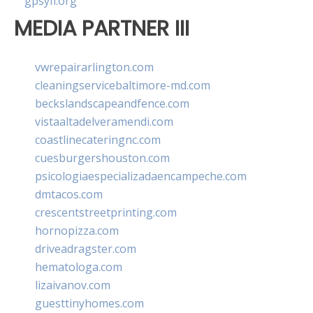
gpsyfl.org
MEDIA PARTNER III
vwrepairarlington.com
cleaningservicebaltimore-md.com
beckslandscapeandfence.com
vistaaltadelveramendi.com
coastlinecateringnc.com
cuesburgershouston.com
psicologiaespecializadaencampeche.com
dmtacos.com
crescentstreetprinting.com
hornopizza.com
driveadragster.com
hematologa.com
lizaivanov.com
guesttinyhomes.com