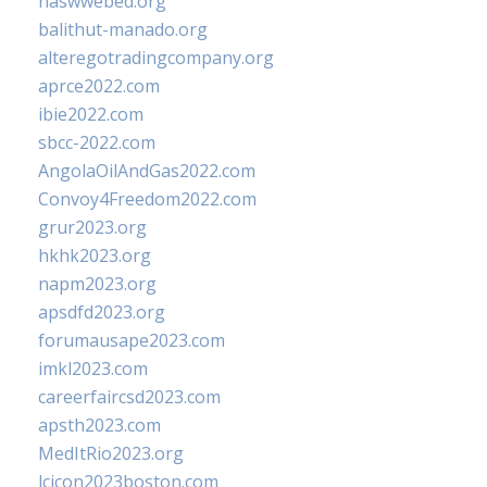
naswwebed.org
balithut-manado.org
alteregotradingcompany.org
aprce2022.com
ibie2022.com
sbcc-2022.com
AngolaOilAndGas2022.com
Convoy4Freedom2022.com
grur2023.org
hkhk2023.org
napm2023.org
apsdfd2023.org
forumausape2023.com
imkl2023.com
careerfaircsd2023.com
apsth2023.com
MedItRio2023.org
lcicon2023boston.com