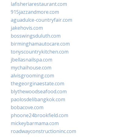
lafisheriarestaurant.com
915jazzandmore.com
aguadulce-countryfair.com
jakehovis.com
bosswingsduluth.com
birminghamautocare.com
tonyscountrykitchen.com
jbellasnailspa.com
mychaihouse.com
alvisgrooming.com
thegeorginaestate.com
blythewoodseafood.com
paolosdelibangkok.com
bobacove.com
phoone24brookfield.com
mickeybarmama.com
roadwayconstructioninc.com