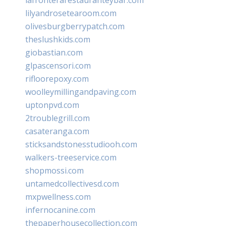
lilyandrosetearoom.com
olivesburgberrypatch.com
theslushkids.com
giobastian.com
glpascensori.com
rifloorepoxy.com
woolleymillingandpaving.com
uptonpvd.com
2troublegrill.com
casateranga.com
sticksandstonesstudiooh.com
walkers-treeservice.com
shopmossi.com
untamedcollectivesd.com
mxpwellness.com
infernocanine.com
thepaperhousecollection.com