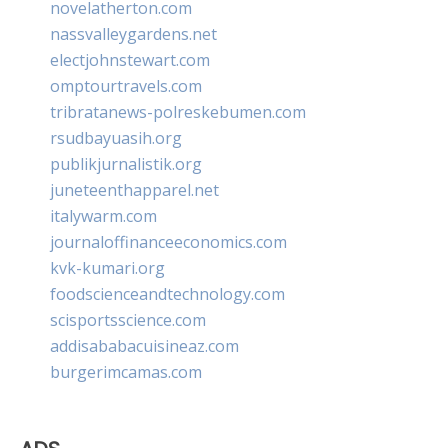
novelatherton.com
nassvalleygardens.net
electjohnstewart.com
omptourtravels.com
tribratanews-polreskebumen.com
rsudbayuasih.org
publikjurnalistik.org
juneteenthapparel.net
italywarm.com
journaloffinanceeconomics.com
kvk-kumari.org
foodscienceandtechnology.com
scisportsscience.com
addisababacuisineaz.com
burgerimcamas.com