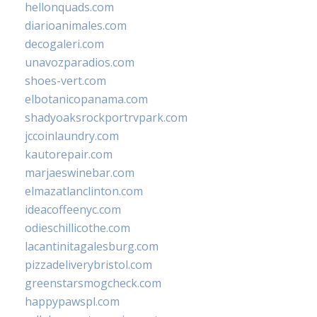
hellonquads.com
diarioanimales.com
decogaleri.com
unavozparadios.com
shoes-vert.com
elbotanicopanama.com
shadyoaksrockportrvpark.com
jccoinlaundry.com
kautorepair.com
marjaeswinebar.com
elmazatlanclinton.com
ideacoffeenyc.com
odieschillicothe.com
lacantinitagalesburg.com
pizzadeliverybristol.com
greenstarsmogcheck.com
happypawspl.com