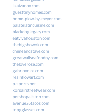
lizaivanov.com
guesttinyhomes.com
home-plow-by-meyer.com
palatelatincuisine.com
blackdoglegacy.com
eatvivahouston.com
thebigshowok.com
chimeandstave.com
greatwallseafoodny.com
theloverose.com
gabriovoice.com
resinflowart.com
p-sports.net
korsairstreetwear.com
petshopallston.com
avenue26tacos.com
topgglasses.com