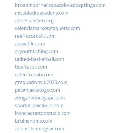
broadmoornailsspacoloradosprings.com
missblackpasadena.com
anneskitchen.org
valenciamarketytaqueria.com
reefrecordsllc.com
alawaffle.com
aryouthfishing.com
united-basketball.com
tios-tacos.com
cafecito-satx.com
graduacionviu2023.com
pecanjackstogo.com
zengardendayspa.com
sparklejewelryinc.com
ironcladtattoostudio.com
bruinshome.com
annascleaningsvc.com