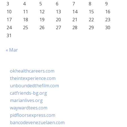
3
4
5
6
7
8
9
10
11
12
13
14
15
16
17
18
19
20
21
22
23
24
25
26
27
28
29
30
31
« Mar
okhealthcareers.com
theintexperience.com
unboundedthefilm.com
catfriends-bg.org
marianlives.org
waywardtees.com
pidfloorsexpress.com
bancodevenezuelaen.com