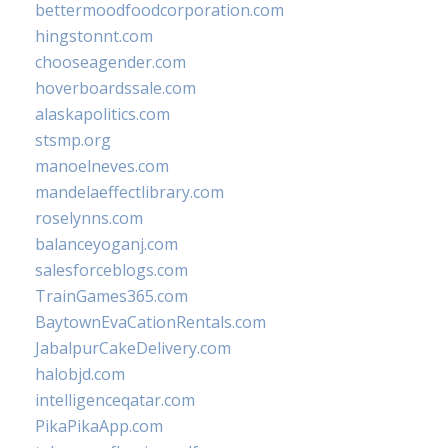
bettermoodfoodcorporation.com
hingstonnt.com
chooseagender.com
hoverboardssale.com
alaskapolitics.com
stsmp.org
manoelneves.com
mandelaeffectlibrary.com
roselynns.com
balanceyoganj.com
salesforceblogs.com
TrainGames365.com
BaytownEvaCationRentals.com
JabalpurCakeDelivery.com
halobjd.com
intelligenceqatar.com
PikaPikaApp.com