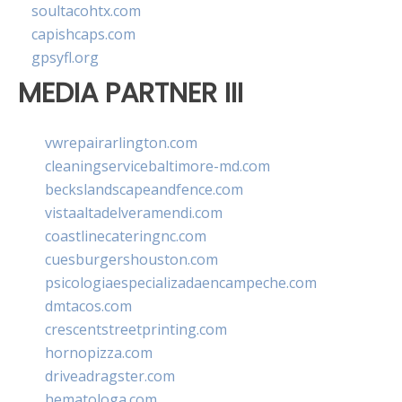
soultacohtx.com
capishcaps.com
gpsyfl.org
MEDIA PARTNER III
vwrepairarlington.com
cleaningservicebaltimore-md.com
beckslandscapeandfence.com
vistaaltadelveramendi.com
coastlinecateringnc.com
cuesburgershouston.com
psicologiaespecializadaencampeche.com
dmtacos.com
crescentstreetprinting.com
hornopizza.com
driveadragster.com
hematologa.com