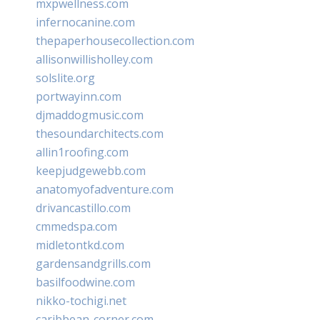
mxpwellness.com
infernocanine.com
thepaperhousecollection.com
allisonwillisholley.com
solslite.org
portwayinn.com
djmaddogmusic.com
thesoundarchitects.com
allin1roofing.com
keepjudgewebb.com
anatomyofadventure.com
drivancastillo.com
cmmedspa.com
midletontkd.com
gardensandgrills.com
basilfoodwine.com
nikko-tochigi.net
caribbean-corner.com