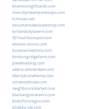
bluemoongiftcards.com
rivercitysteampunkexpo.com
kchoops.net
mountainsideskateshop.com
kirtlandcitytavern.com
301nutritionspot.com
ammos-stores.com
loceanecreations.com
birdsongridgefarm.com
joiedevivblog.com
valera-amsterdam.com
libertybrandhemp.com
norwoodinnwi.com
neighboursmarket.com
blackanguscareers.com
bolesfororegon.com
bodega-ole.com