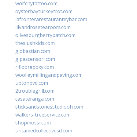
wolfcitytattoo.com
oysterbayturkeytrot.com
lafronterarestauranteybar.com
lilyandrosetearoom.com
olivesburgberrypatch.com
theslushkids.com
giobastian.com
glpascensori.com
rifloorepoxy.com
woolleymillingandpaving.com
uptonpvd.com
2troublegrill.com
casateranga.com
sticksandstonesstudiooh.com
walkers-treeservice.com
shopmossi.com
untamedcollectivesd.com