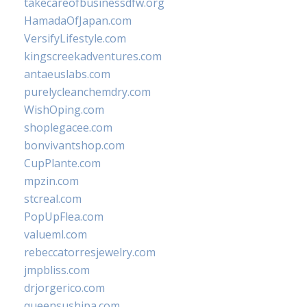
takecareofbusinessdfw.org
HamadaOfJapan.com
VersifyLifestyle.com
kingscreekadventures.com
antaeuslabs.com
purelycleanchemdry.com
WishOping.com
shoplegacee.com
bonvivantshop.com
CupPlante.com
mpzin.com
stcreal.com
PopUpFlea.com
valueml.com
rebeccatorresjewelry.com
jmpbliss.com
drjorgerico.com
queensushipa.com