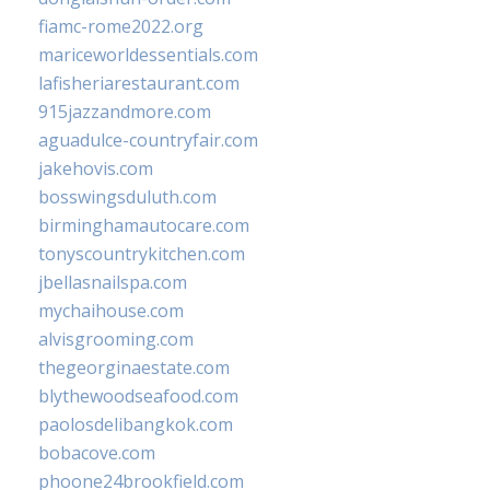
fiamc-rome2022.org
mariceworldessentials.com
lafisheriarestaurant.com
915jazzandmore.com
aguadulce-countryfair.com
jakehovis.com
bosswingsduluth.com
birminghamautocare.com
tonyscountrykitchen.com
jbellasnailspa.com
mychaihouse.com
alvisgrooming.com
thegeorginaestate.com
blythewoodseafood.com
paolosdelibangkok.com
bobacove.com
phoone24brookfield.com