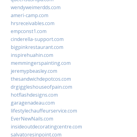
wendyweimerdds.com
ameri-camp.com
hrsreceivables.com
empconst1.com
cinderella-support.com
bigpinkrestaurant.com
inspirehuahin.com
memmingerspainting.com
jeremypbeasley.com
thesandwichdepotcos.com
drgiggleshouseofpain.com
hotflashdesigns.com
garagenadeau.com
lifestylechauffeurservice.com
EverNewNails.com
insideoutdecoratingcentre.com
salvatoresinpoint.com