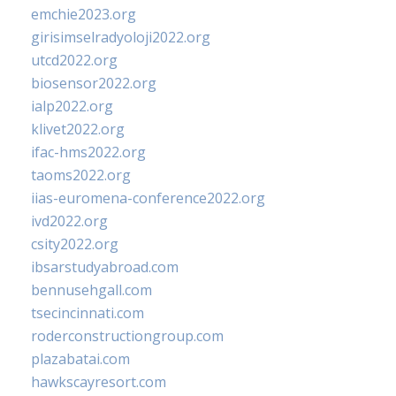
emchie2023.org
girisimselradyoloji2022.org
utcd2022.org
biosensor2022.org
ialp2022.org
klivet2022.org
ifac-hms2022.org
taoms2022.org
iias-euromena-conference2022.org
ivd2022.org
csity2022.org
ibsarstudyabroad.com
bennusehgall.com
tsecincinnati.com
roderconstructiongroup.com
plazabatai.com
hawkscayresort.com