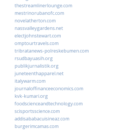
thestreamlinerlounge.com
mestrinorubanofc.com
novelatherton.com
nassvalleygardens.net
electjohnstewart.com
omptourtravels.com
tribratanews-polreskebumen.com
rsudbayuasih.org
publikjurnalistik.org
juneteenthapparel.net
italywarm.com
journaloffinanceeconomics.com
kvk-kumari.org
foodscienceandtechnology.com
scisportsscience.com
addisababacuisineaz.com
burgerimcamas.com