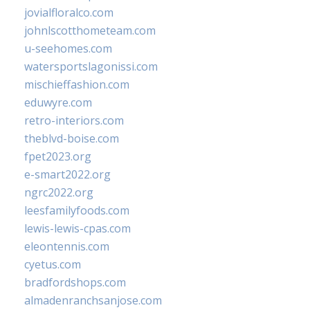
jovialfloralco.com
johnlscotthometeam.com
u-seehomes.com
watersportslagonissi.com
mischieffashion.com
eduwyre.com
retro-interiors.com
theblvd-boise.com
fpet2023.org
e-smart2022.org
ngrc2022.org
leesfamilyfoods.com
lewis-lewis-cpas.com
eleontennis.com
cyetus.com
bradfordshops.com
almadenranchsanjose.com