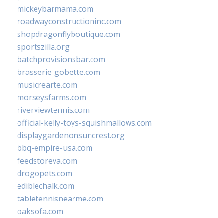
mickeybarmama.com
roadwayconstructioninc.com
shopdragonflyboutique.com
sportszilla.org
batchprovisionsbar.com
brasserie-gobette.com
musicrearte.com
morseysfarms.com
riverviewtennis.com
official-kelly-toys-squishmallows.com
displaygardenonsuncrest.org
bbq-empire-usa.com
feedstoreva.com
drogopets.com
ediblechalk.com
tabletennisnearme.com
oaksofa.com