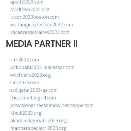
apsth2023.com
MedItRio2023.org
lcicon2023boston.com
waitangidayfestival2022.com
vacancesscolaires2022.com
MEDIA PARTNER II
isth2022.com
p2b2pabi2023-makassar.com
wocfparis2023.org
sinc2023.com
scdlqatar2022-qa.com
thecolumbiagrill.com
provisionscheeseandwineshoppe.com
khedi2023.org
akademikgeriatri2023.org
marmarapediatri2023.org