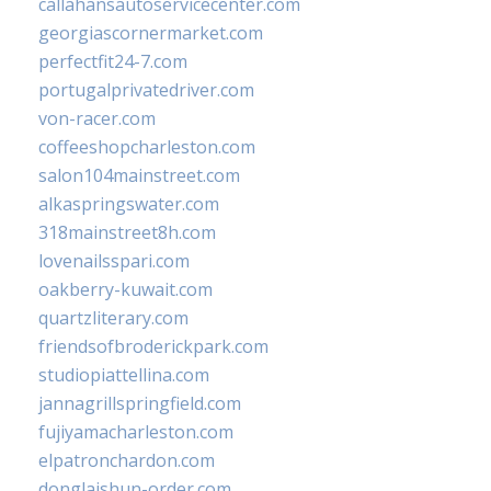
callahansautoservicecenter.com
georgiascornermarket.com
perfectfit24-7.com
portugalprivatedriver.com
von-racer.com
coffeeshopcharleston.com
salon104mainstreet.com
alkaspringswater.com
318mainstreet8h.com
lovenailsspari.com
oakberry-kuwait.com
quartzliterary.com
friendsofbroderickpark.com
studiopiattellina.com
jannagrillspringfield.com
fujiyamacharleston.com
elpatronchardon.com
donglaishun-order.com