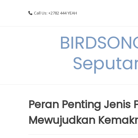
Skip
to
Call Us: +2782 444 YEAH
content
BIRDSON
Seputa
Peran Penting Jeni
Mewujudkan Kemak