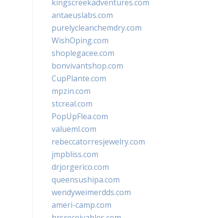
kingscreekadventures.com
antaeuslabs.com
purelycleanchemdry.com
WishOping.com
shoplegacee.com
bonvivantshop.com
CupPlante.com
mpzin.com
stcreal.com
PopUpFlea.com
valueml.com
rebeccatorresjewelry.com
jmpbliss.com
drjorgerico.com
queensushipa.com
wendyweimerdds.com
ameri-camp.com
hrsreceivables.com