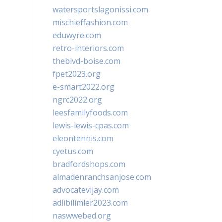
watersportslagonissi.com
mischieffashion.com
eduwyre.com
retro-interiors.com
theblvd-boise.com
fpet2023.org
e-smart2022.org
ngrc2022.org
leesfamilyfoods.com
lewis-lewis-cpas.com
eleontennis.com
cyetus.com
bradfordshops.com
almadenranchsanjose.com
advocatevijay.com
adlibilimler2023.com
naswwebed.org