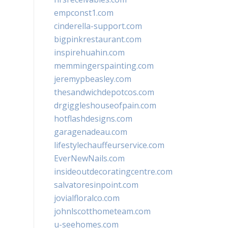
empconst1.com
cinderella-support.com
bigpinkrestaurant.com
inspirehuahin.com
memmingerspainting.com
jeremypbeasley.com
thesandwichdepotcos.com
drgiggleshouseofpain.com
hotflashdesigns.com
garagenadeau.com
lifestylechauffeurservice.com
EverNewNails.com
insideoutdecoratingcentre.com
salvatoresinpoint.com
jovialfloralco.com
johnlscotthometeam.com
u-seehomes.com