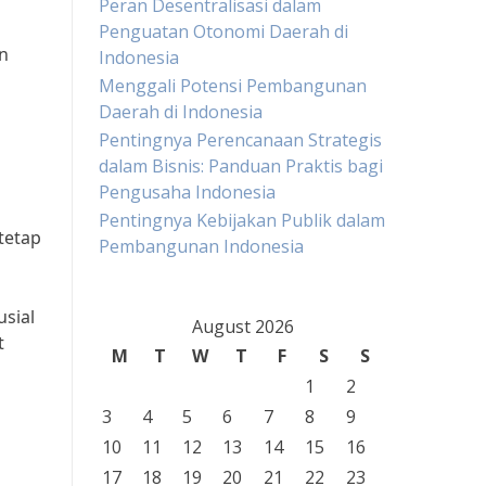
Peran Desentralisasi dalam
Penguatan Otonomi Daerah di
n
Indonesia
g
Menggali Potensi Pembangunan
Daerah di Indonesia
Pentingnya Perencanaan Strategis
dalam Bisnis: Panduan Praktis bagi
Pengusaha Indonesia
Pentingnya Kebijakan Publik dalam
tetap
Pembangunan Indonesia
sial
August 2026
t
M
T
W
T
F
S
S
1
2
3
4
5
6
7
8
9
10
11
12
13
14
15
16
17
18
19
20
21
22
23