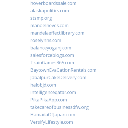
hoverboardssale.com
alaskapolitics.com
stsmp.org
manoelneves.com
mandelaeffectlibrary.com
roselynns.com
balanceyoganj.com
salesforceblogs.com
TrainGames365.com
BaytownEvaCationRentals.com
JabalpurCakeDelivery.com
halobjd.com
intelligenceqatar.com
PikaPikaApp.com
takecareofbusinessdfw.org
HamadaOfJapan.com
VersifyLifestyle.com