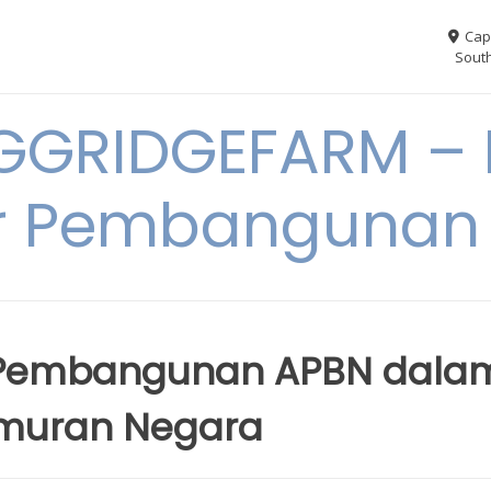
Cap
South
GGRIDGEFARM – I
r Pembangunan
s Pembangunan APBN dala
muran Negara