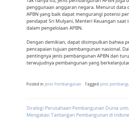
Tak hanya itu, jenis pembangunan APBN juga b
penggunaan anggaran negara. Menurut data d
APBN yang baik dapat mengurangi potensi pem
pendapat Sri Mulyani, Menteri Keuangan saat 
dalam pengelolaan APBN.
Dengan demikian, dapat disimpulkan bahwa pe
pencapaian tujuan pembangunan nasional. Dal
pentingnya jenis pembangunan APBN dan tur
terwujudnya pembangunan yang berkelanjutan 
Posted in
Jenis Pembangunan
Tagged
jenis pembang
Post
Strategi Perusahaan Pembangunan Dunia unt
Mengatasi Tantangan Pembangunan di Indone
navigation