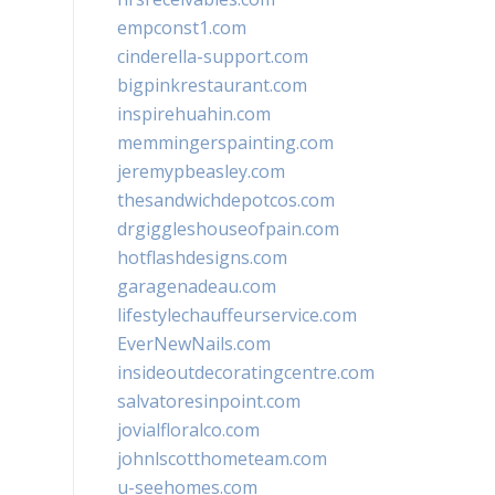
empconst1.com
cinderella-support.com
bigpinkrestaurant.com
inspirehuahin.com
memmingerspainting.com
jeremypbeasley.com
thesandwichdepotcos.com
drgiggleshouseofpain.com
hotflashdesigns.com
garagenadeau.com
lifestylechauffeurservice.com
EverNewNails.com
insideoutdecoratingcentre.com
salvatoresinpoint.com
jovialfloralco.com
johnlscotthometeam.com
u-seehomes.com