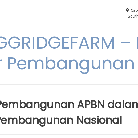
Cap
South
GGRIDGEFARM – I
r Pembangunan
s Pembangunan APBN dala
 Pembangunan Nasional