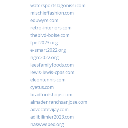
watersportslagonissi.com
mischieffashion.com
eduwyre.com
retro-interiors.com
theblvd-boise.com
fpet2023.org
e-smart2022.org
ngrc2022.org
leesfamilyfoods.com
lewis-lewis-cpas.com
eleontennis.com
cyetus.com
bradfordshops.com
almadenranchsanjose.com
advocatevijay.com
adlibilimler2023.com
naswwebed.org