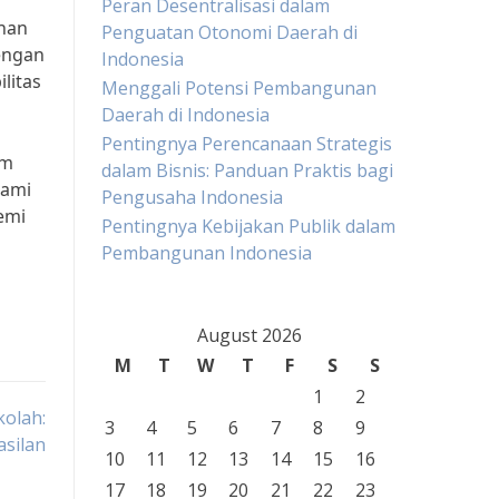
Peran Desentralisasi dalam
nan
Penguatan Otonomi Daerah di
engan
Indonesia
litas
Menggali Potensi Pembangunan
Daerah di Indonesia
Pentingnya Perencanaan Strategis
am
dalam Bisnis: Panduan Praktis bagi
hami
Pengusaha Indonesia
emi
Pentingnya Kebijakan Publik dalam
Pembangunan Indonesia
August 2026
M
T
W
T
F
S
S
1
2
olah:
3
4
5
6
7
8
9
asilan
10
11
12
13
14
15
16
17
18
19
20
21
22
23