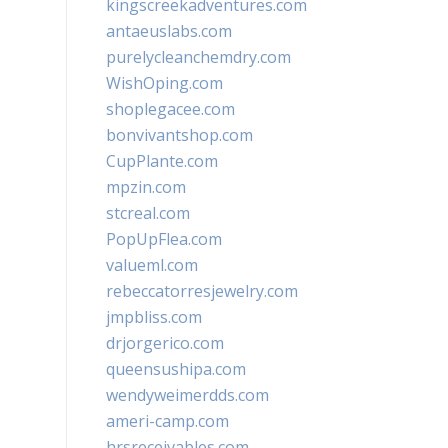
kingscreekadventures.com
antaeuslabs.com
purelycleanchemdry.com
WishOping.com
shoplegacee.com
bonvivantshop.com
CupPlante.com
mpzin.com
stcreal.com
PopUpFlea.com
valueml.com
rebeccatorresjewelry.com
jmpbliss.com
drjorgerico.com
queensushipa.com
wendyweimerdds.com
ameri-camp.com
hrsreceivables.com