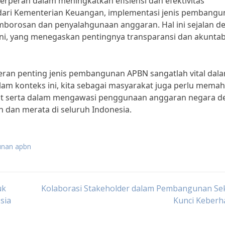
erperan dalam meningkatkan efisiensi dan efektivitas
ari Kementerian Keuangan, implementasi jenis pembangu
borosan dan penyalahgunaan anggaran. Hal ini sejalan d
ini, yang menegaskan pentingnya transparansi dan akuntabi
ran penting jenis pembangunan APBN sangatlah vital dal
am konteks ini, kita sebagai masyarakat juga perlu mema
ut serta dalam mengawasi penggunaan anggaran negara d
dan merata di seluruh Indonesia.
unan apbn
uk
Kolaborasi Stakeholder dalam Pembangunan Sek
sia
Kunci Keberh