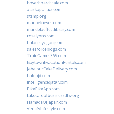
hoverboardssale.com
alaskapolitics.com
stsmp.org
manoelneves.com
mandelaeffectlibrary.com
roselynns.com
balanceyoganj.com
salesforceblogs.com
TrainGames365.com
BaytownEvaCationRentals.com
JabalpurCakeDelivery.com
halobjd.com
intelligenceqatar.com
PikaPikaApp.com
takecareofbusinessdfw.org
HamadaOfJapan.com
VersifyLifestyle.com