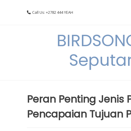
Skip
to
Call Us: +2782 444 YEAH
content
BIRDSON
Seputa
Peran Penting Jeni
Pencapaian Tujuan