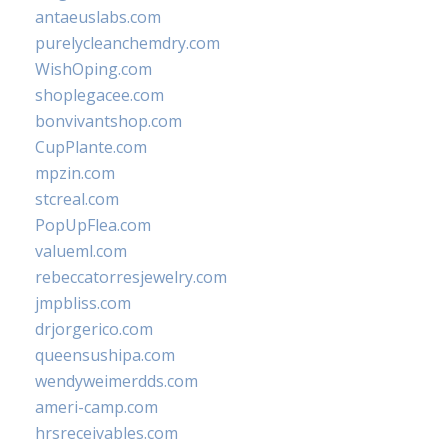
antaeuslabs.com
purelycleanchemdry.com
WishOping.com
shoplegacee.com
bonvivantshop.com
CupPlante.com
mpzin.com
stcreal.com
PopUpFlea.com
valueml.com
rebeccatorresjewelry.com
jmpbliss.com
drjorgerico.com
queensushipa.com
wendyweimerdds.com
ameri-camp.com
hrsreceivables.com