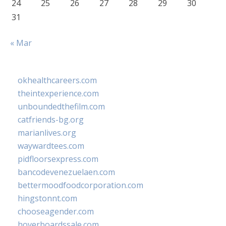
24
25
26
27
28
29
30
31
« Mar
okhealthcareers.com
theintexperience.com
unboundedthefilm.com
catfriends-bg.org
marianlives.org
waywardtees.com
pidfloorsexpress.com
bancodevenezuelaen.com
bettermoodfoodcorporation.com
hingstonnt.com
chooseagender.com
hoverboardssale.com