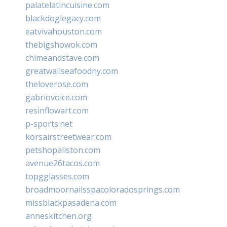
palatelatincuisine.com
blackdoglegacy.com
eatvivahouston.com
thebigshowok.com
chimeandstave.com
greatwallseafoodny.com
theloverose.com
gabriovoice.com
resinflowart.com
p-sports.net
korsairstreetwear.com
petshopallston.com
avenue26tacos.com
topgglasses.com
broadmoornailsspacoloradosprings.com
missblackpasadena.com
anneskitchen.org