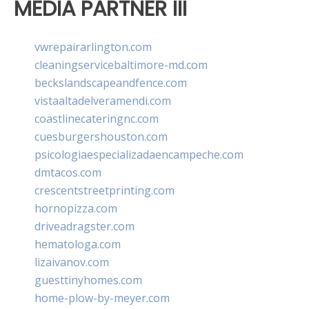
MEDIA PARTNER III
vwrepairarlington.com
cleaningservicebaltimore-md.com
beckslandscapeandfence.com
vistaaltadelveramendi.com
coastlinecateringnc.com
cuesburgershouston.com
psicologiaespecializadaencampeche.com
dmtacos.com
crescentstreetprinting.com
hornopizza.com
driveadragster.com
hematologa.com
lizaivanov.com
guesttinyhomes.com
home-plow-by-meyer.com