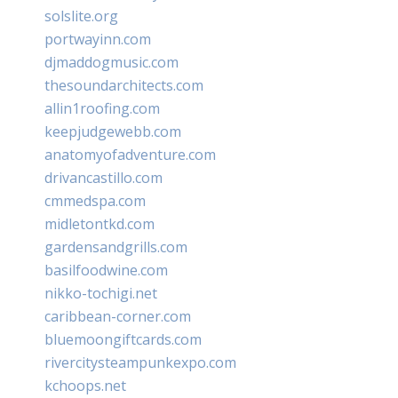
solslite.org
portwayinn.com
djmaddogmusic.com
thesoundarchitects.com
allin1roofing.com
keepjudgewebb.com
anatomyofadventure.com
drivancastillo.com
cmmedspa.com
midletontkd.com
gardensandgrills.com
basilfoodwine.com
nikko-tochigi.net
caribbean-corner.com
bluemoongiftcards.com
rivercitysteampunkexpo.com
kchoops.net