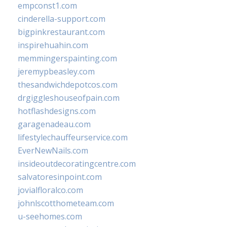
empconst1.com
cinderella-support.com
bigpinkrestaurant.com
inspirehuahin.com
memmingerspainting.com
jeremypbeasley.com
thesandwichdepotcos.com
drgiggleshouseofpain.com
hotflashdesigns.com
garagenadeau.com
lifestylechauffeurservice.com
EverNewNails.com
insideoutdecoratingcentre.com
salvatoresinpoint.com
jovialfloralco.com
johnlscotthometeam.com
u-seehomes.com