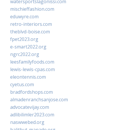
watersportslagonissi.com
mischieffashion.com
eduwyre.com
retro-interiors.com
theblvd-boise.com
fpet2023.org
e-smart2022.org
ngrc2022.org
leesfamilyfoods.com
lewis-lewis-cpas.com
eleontennis.com
cyetus.com
bradfordshops.com
almadenranchsanjose.com
advocatevijay.com
adlibilimler2023.com
naswwebed.org
balithut-manado.org