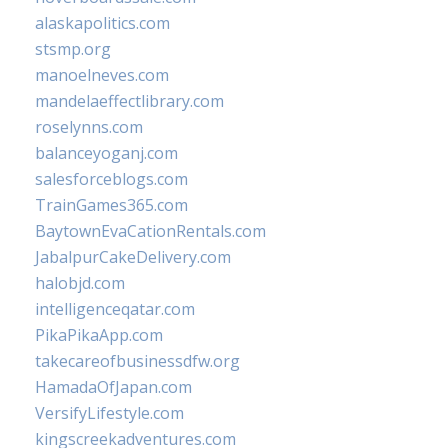
alaskapolitics.com
stsmp.org
manoelneves.com
mandelaeffectlibrary.com
roselynns.com
balanceyoganj.com
salesforceblogs.com
TrainGames365.com
BaytownEvaCationRentals.com
JabalpurCakeDelivery.com
halobjd.com
intelligenceqatar.com
PikaPikaApp.com
takecareofbusinessdfw.org
HamadaOfJapan.com
VersifyLifestyle.com
kingscreekadventures.com