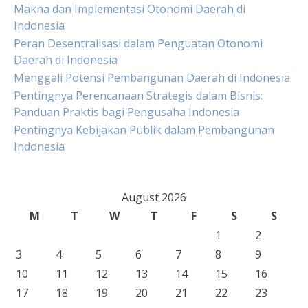
Makna dan Implementasi Otonomi Daerah di
Indonesia
Peran Desentralisasi dalam Penguatan Otonomi
Daerah di Indonesia
Menggali Potensi Pembangunan Daerah di Indonesia
Pentingnya Perencanaan Strategis dalam Bisnis:
Panduan Praktis bagi Pengusaha Indonesia
Pentingnya Kebijakan Publik dalam Pembangunan
Indonesia
August 2026
M
T
W
T
F
S
S
1
2
3
4
5
6
7
8
9
10
11
12
13
14
15
16
17
18
19
20
21
22
23