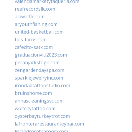
valenciamarketytaqueria.com
reefrecordsllc.com
alawaffle.com
aryouthfishing.com
united-basketball.com
tios-tacos.com
cafecito-satx.com
graduacionviu2023.com
pecanjackstogo.com
zengardendayspa.com
sparklejewelryinc.com
ironcladtattoostudio.com
bruinshome.com
annascleaningsvc.com
wolfcitytattoo.com
oysterbayturkeytrot.com
lafronterarestauranteybar.com
lilyandrosetearoom.com