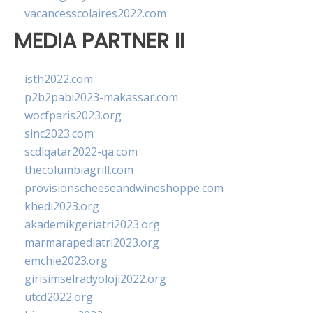
vacancesscolaires2022.com
MEDIA PARTNER II
isth2022.com
p2b2pabi2023-makassar.com
wocfparis2023.org
sinc2023.com
scdlqatar2022-qa.com
thecolumbiagrill.com
provisionscheeseandwineshoppe.com
khedi2023.org
akademikgeriatri2023.org
marmarapediatri2023.org
emchie2023.org
girisimselradyoloji2022.org
utcd2022.org