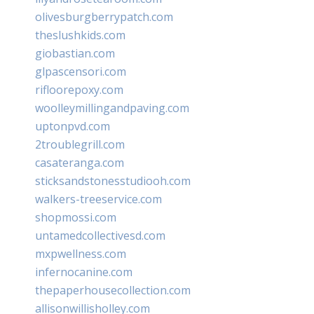
olivesburgberrypatch.com
theslushkids.com
giobastian.com
glpascensori.com
rifloorepoxy.com
woolleymillingandpaving.com
uptonpvd.com
2troublegrill.com
casateranga.com
sticksandstonesstudiooh.com
walkers-treeservice.com
shopmossi.com
untamedcollectivesd.com
mxpwellness.com
infernocanine.com
thepaperhousecollection.com
allisonwillisholley.com