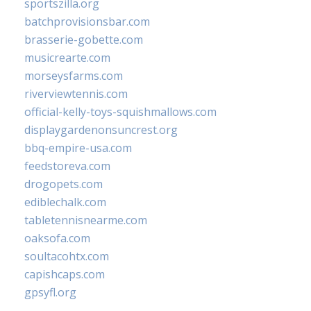
sportszilla.org
batchprovisionsbar.com
brasserie-gobette.com
musicrearte.com
morseysfarms.com
riverviewtennis.com
official-kelly-toys-squishmallows.com
displaygardenonsuncrest.org
bbq-empire-usa.com
feedstoreva.com
drogopets.com
ediblechalk.com
tabletennisnearme.com
oaksofa.com
soultacohtx.com
capishcaps.com
gpsyfl.org