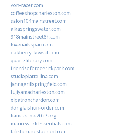
von-racer.com
coffeeshopcharleston.com
salon104mainstreet.com
alkaspringswater.com
318mainstreet8h.com
lovenailsspari.com
oakberry-kuwait.com
quartzliterary.com
friendsofbroderickpark.com
studiopiattellina.com
jannagrillspringfield.com
fujiyamacharleston.com
elpatronchardon.com
donglaishun-order.com
fiamc-rome2022.org
mariceworldessentials.com
lafisheriarestaurant.com