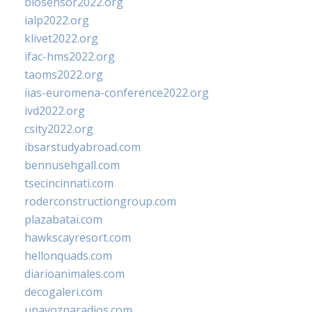
biosensor2022.org
ialp2022.org
klivet2022.org
ifac-hms2022.org
taoms2022.org
iias-euromena-conference2022.org
ivd2022.org
csity2022.org
ibsarstudyabroad.com
bennusehgall.com
tsecincinnati.com
roderconstructiongroup.com
plazabatai.com
hawkscayresort.com
hellonquads.com
diarioanimales.com
decogaleri.com
unavozparadios.com