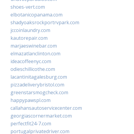
shoes-vert.com
elbotanicopanama.com
shadyoaksrockportrvpark.com
jccoinlaundry.com
kautorepair.com
marjaeswinebar.com
elmazatlanclinton.com
ideacoffeenyc.com
odieschillicothe.com
lacantinitagalesburg.com
pizzadeliverybristol.com
greenstarsmogcheck.com
happypawspl.com
callahansautoservicecenter.com
georgiascornermarket.com
perfectfit24-7.com
portugalprivatedriver.com