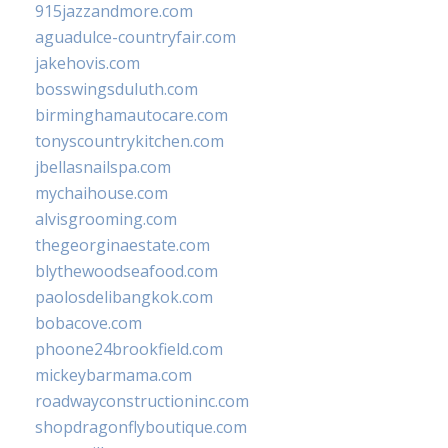
915jazzandmore.com
aguadulce-countryfair.com
jakehovis.com
bosswingsduluth.com
birminghamautocare.com
tonyscountrykitchen.com
jbellasnailspa.com
mychaihouse.com
alvisgrooming.com
thegeorginaestate.com
blythewoodseafood.com
paolosdelibangkok.com
bobacove.com
phoone24brookfield.com
mickeybarmama.com
roadwayconstructioninc.com
shopdragonflyboutique.com