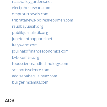
nassvalleygardens.net
electjohnstewart.com
omptourtravels.com
tribratanews-polreskebumen.com
rsudbayuasih.org
publikjurnalistik.org
juneteenthapparel.net
italywarm.com
journaloffinanceeconomics.com
kvk-kumari.org
foodscienceandtechnology.com
scisportsscience.com
addisababacuisineaz.com
burgerimcamas.com
ADS