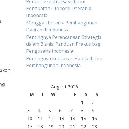
Peran Desentralisasi dalam
Penguatan Otonomi Daerah di
Indonesia
a
Menggali Potensi Pembangunan
Daerah di Indonesia
Pentingnya Perencanaan Strategis
dalam Bisnis: Panduan Praktis bagi
Pengusaha Indonesia
Pentingnya Kebijakan Publik dalam
Pembangunan Indonesia
apkan
ung
August 2026
M
T
W
T
F
S
S
1
2
3
4
5
6
7
8
9
10
11
12
13
14
15
16
17
18
19
20
21
22
23