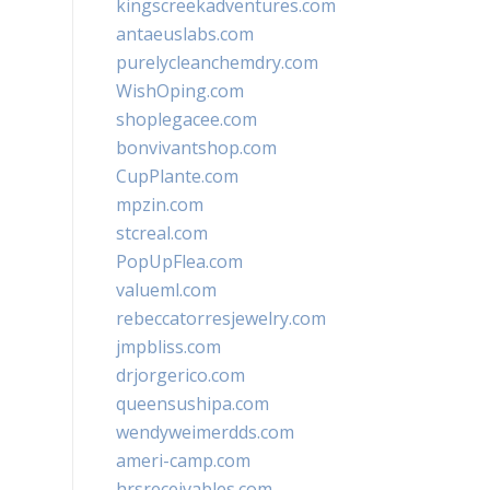
kingscreekadventures.com
antaeuslabs.com
purelycleanchemdry.com
WishOping.com
shoplegacee.com
bonvivantshop.com
CupPlante.com
mpzin.com
stcreal.com
PopUpFlea.com
valueml.com
rebeccatorresjewelry.com
jmpbliss.com
drjorgerico.com
queensushipa.com
wendyweimerdds.com
ameri-camp.com
hrsreceivables.com