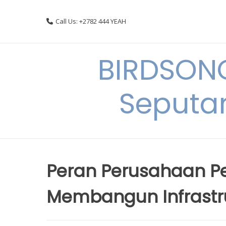
Skip
to
Call Us: +2782 444 YEAH
content
BIRDSON
Seputa
Peran Perusahaan 
Membangun Infrastru