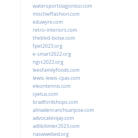
watersportslagonissi.com
mischieffashion.com
eduwyre.com
retro-interiors.com
theblvd-boise.com
fpet2023.org
e-smart2022.org
ngrc2022.org
leesfamilyfoods.com
lewis-lewis-cpas.com
eleontennis.com
cyetus.com
bradfordshops.com
almadenranchsanjose.com
advocatevijay.com
adlibilimler2023.com
naswwebed.org