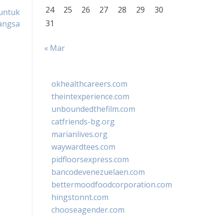
24
25
26
27
28
29
30
untuk
31
angsa
« Mar
okhealthcareers.com
theintexperience.com
unboundedthefilm.com
catfriends-bg.org
marianlives.org
waywardtees.com
pidfloorsexpress.com
bancodevenezuelaen.com
bettermoodfoodcorporation.com
hingstonnt.com
chooseagender.com