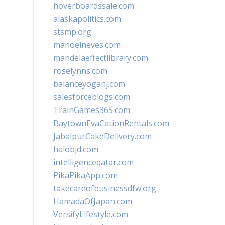
hoverboardssale.com
alaskapolitics.com
stsmp.org
manoelneves.com
mandelaeffectlibrary.com
roselynns.com
balanceyoganj.com
salesforceblogs.com
TrainGames365.com
BaytownEvaCationRentals.com
JabalpurCakeDelivery.com
halobjd.com
intelligenceqatar.com
PikaPikaApp.com
takecareofbusinessdfw.org
HamadaOfJapan.com
VersifyLifestyle.com