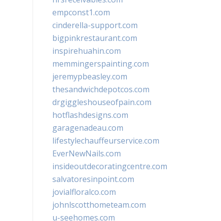
empconst1.com
cinderella-support.com
bigpinkrestaurant.com
inspirehuahin.com
memmingerspainting.com
jeremypbeasley.com
thesandwichdepotcos.com
drgiggleshouseofpain.com
hotflashdesigns.com
garagenadeau.com
lifestylechauffeurservice.com
EverNewNails.com
insideoutdecoratingcentre.com
salvatoresinpoint.com
jovialfloralco.com
johnlscotthometeam.com
u-seehomes.com