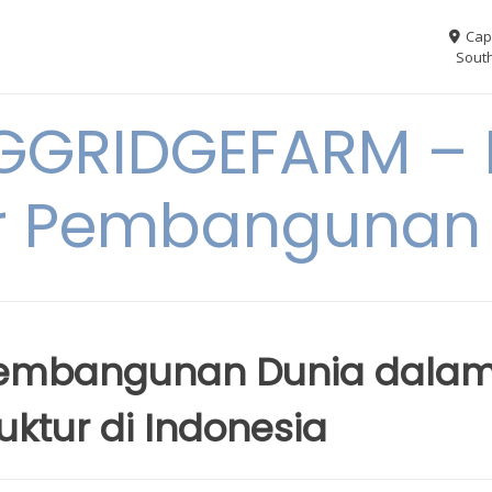
Cap
South
GGRIDGEFARM – I
r Pembangunan
Pembangunan Dunia dala
ktur di Indonesia