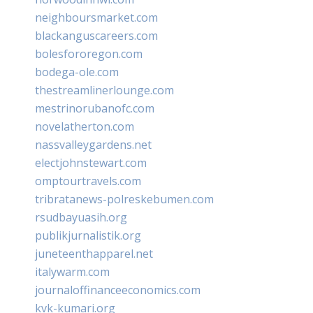
neighboursmarket.com
blackanguscareers.com
bolesfororegon.com
bodega-ole.com
thestreamlinerlounge.com
mestrinorubanofc.com
novelatherton.com
nassvalleygardens.net
electjohnstewart.com
omptourtravels.com
tribratanews-polreskebumen.com
rsudbayuasih.org
publikjurnalistik.org
juneteenthapparel.net
italywarm.com
journaloffinanceeconomics.com
kvk-kumari.org