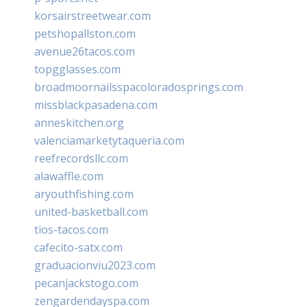
korsairstreetwear.com
petshopallston.com
avenue26tacos.com
topgglasses.com
broadmoornailsspacoloradosprings.com
missblackpasadena.com
anneskitchen.org
valenciamarketytaqueria.com
reefrecordsllc.com
alawaffle.com
aryouthfishing.com
united-basketball.com
tios-tacos.com
cafecito-satx.com
graduacionviu2023.com
pecanjackstogo.com
zengardendayspa.com