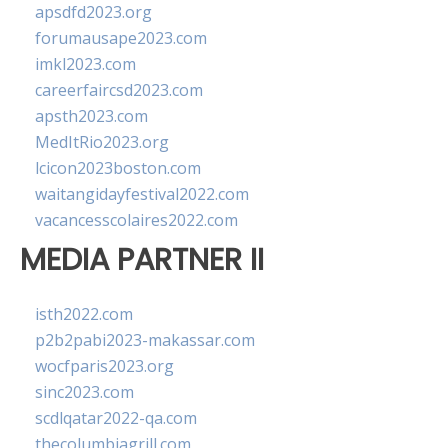
apsdfd2023.org
forumausape2023.com
imkl2023.com
careerfaircsd2023.com
apsth2023.com
MedItRio2023.org
lcicon2023boston.com
waitangidayfestival2022.com
vacancesscolaires2022.com
MEDIA PARTNER II
isth2022.com
p2b2pabi2023-makassar.com
wocfparis2023.org
sinc2023.com
scdlqatar2022-qa.com
thecolumbiagrill.com