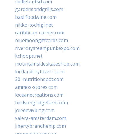
midletontkd.com
gardensandgrills.com
basilfoodwine.com
nikko-tochigi.net
caribbean-corner.com
bluemoongiftcards.com
rivercitysteampunkexpo.com
kchoops.net
mountainsideskateshop.com
kirtlandcitytavern.com
301nutritionspot.com
ammos-stores.com
loceanecreations.com
birdsongridgefarm.com
joiedevivblog.com
valera-amsterdam.com
libertybrandhemp.com
norwoodinnwi.com