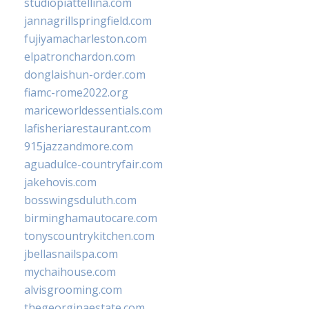
studiopiattellina.com
jannagrillspringfield.com
fujiyamacharleston.com
elpatronchardon.com
donglaishun-order.com
fiamc-rome2022.org
mariceworldessentials.com
lafisheriarestaurant.com
915jazzandmore.com
aguadulce-countryfair.com
jakehovis.com
bosswingsduluth.com
birminghamautocare.com
tonyscountrykitchen.com
jbellasnailspa.com
mychaihouse.com
alvisgrooming.com
thegeorginaestate.com