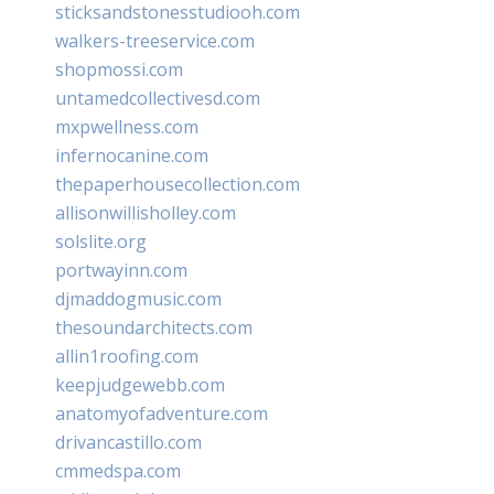
sticksandstonesstudiooh.com
walkers-treeservice.com
shopmossi.com
untamedcollectivesd.com
mxpwellness.com
infernocanine.com
thepaperhousecollection.com
allisonwillisholley.com
solslite.org
portwayinn.com
djmaddogmusic.com
thesoundarchitects.com
allin1roofing.com
keepjudgewebb.com
anatomyofadventure.com
drivancastillo.com
cmmedspa.com