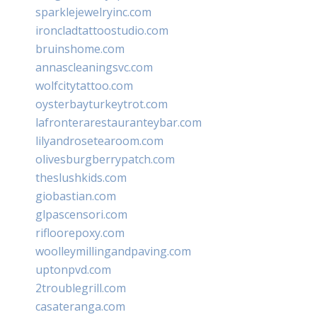
sparklejewelryinc.com
ironcladtattoostudio.com
bruinshome.com
annascleaningsvc.com
wolfcitytattoo.com
oysterbayturkeytrot.com
lafronterarestauranteybar.com
lilyandrosetearoom.com
olivesburgberrypatch.com
theslushkids.com
giobastian.com
glpascensori.com
rifloorepoxy.com
woolleymillingandpaving.com
uptonpvd.com
2troublegrill.com
casateranga.com