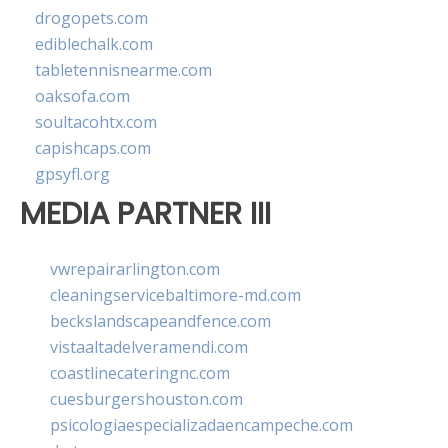
drogopets.com
ediblechalk.com
tabletennisnearme.com
oaksofa.com
soultacohtx.com
capishcaps.com
gpsyfl.org
MEDIA PARTNER III
vwrepairarlington.com
cleaningservicebaltimore-md.com
beckslandscapeandfence.com
vistaaltadelveramendi.com
coastlinecateringnc.com
cuesburgershouston.com
psicologiaespecializadaencampeche.com