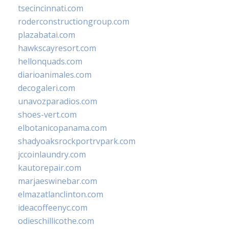
tsecincinnati.com
roderconstructiongroup.com
plazabatai.com
hawkscayresort.com
hellonquads.com
diarioanimales.com
decogaleri.com
unavozparadios.com
shoes-vert.com
elbotanicopanama.com
shadyoaksrockportrvpark.com
jccoinlaundry.com
kautorepair.com
marjaeswinebar.com
elmazatlanclinton.com
ideacoffeenyc.com
odieschillicothe.com