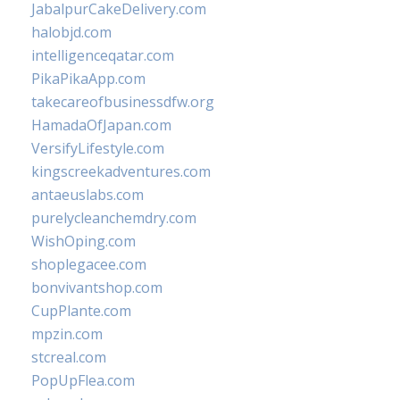
JabalpurCakeDelivery.com
halobjd.com
intelligenceqatar.com
PikaPikaApp.com
takecareofbusinessdfw.org
HamadaOfJapan.com
VersifyLifestyle.com
kingscreekadventures.com
antaeuslabs.com
purelycleanchemdry.com
WishOping.com
shoplegacee.com
bonvivantshop.com
CupPlante.com
mpzin.com
stcreal.com
PopUpFlea.com