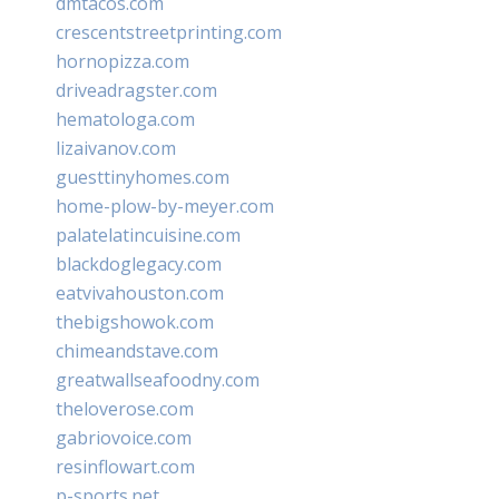
dmtacos.com
crescentstreetprinting.com
hornopizza.com
driveadragster.com
hematologa.com
lizaivanov.com
guesttinyhomes.com
home-plow-by-meyer.com
palatelatincuisine.com
blackdoglegacy.com
eatvivahouston.com
thebigshowok.com
chimeandstave.com
greatwallseafoodny.com
theloverose.com
gabriovoice.com
resinflowart.com
p-sports.net