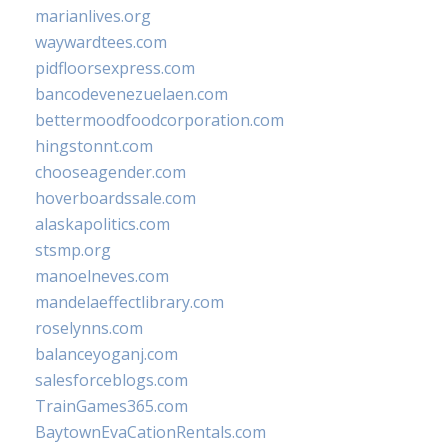
marianlives.org
waywardtees.com
pidfloorsexpress.com
bancodevenezuelaen.com
bettermoodfoodcorporation.com
hingstonnt.com
chooseagender.com
hoverboardssale.com
alaskapolitics.com
stsmp.org
manoelneves.com
mandelaeffectlibrary.com
roselynns.com
balanceyoganj.com
salesforceblogs.com
TrainGames365.com
BaytownEvaCationRentals.com