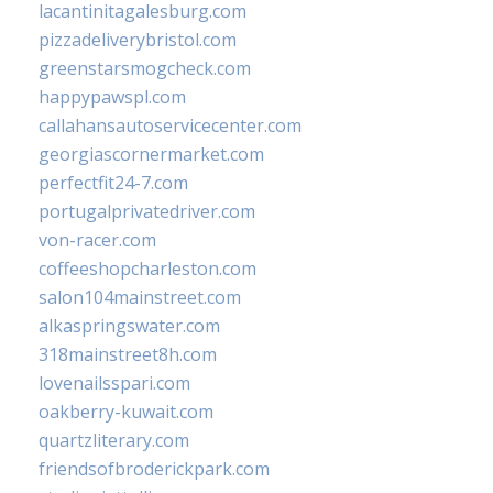
lacantinitagalesburg.com
pizzadeliverybristol.com
greenstarsmogcheck.com
happypawspl.com
callahansautoservicecenter.com
georgiascornermarket.com
perfectfit24-7.com
portugalprivatedriver.com
von-racer.com
coffeeshopcharleston.com
salon104mainstreet.com
alkaspringswater.com
318mainstreet8h.com
lovenailsspari.com
oakberry-kuwait.com
quartzliterary.com
friendsofbroderickpark.com