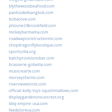
blythewoodseafood.com
paolosdelibangkok.com
bobacove.com
phoone24brookfield.com
mickeybarmama.com
roadwayconstructioninc.com
shopdragonflyboutique.com
sportszilla.org
batchprovisionsbar.com
brasserie-gobette.com
musicrearte.com
morseysfarms.com
riverviewtennis.com
official-kelly-toys-squishmallows.com
displaygardenonsuncrest.org
bbq-empire-usa.com
feedstoreva.com