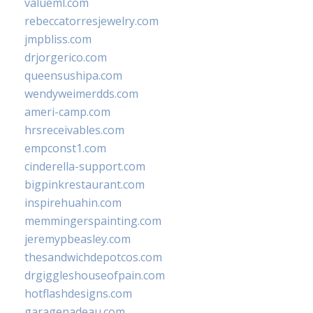
valueml.com
rebeccatorresjewelry.com
jmpbliss.com
drjorgerico.com
queensushipa.com
wendyweimerdds.com
ameri-camp.com
hrsreceivables.com
empconst1.com
cinderella-support.com
bigpinkrestaurant.com
inspirehuahin.com
memmingerspainting.com
jeremypbeasley.com
thesandwichdepotcos.com
drgiggleshouseofpain.com
hotflashdesigns.com
garagenadeau.com