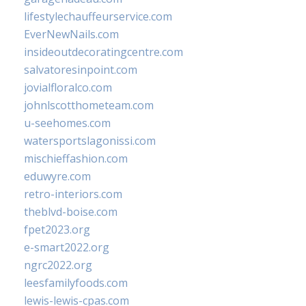
lifestylechauffeurservice.com
EverNewNails.com
insideoutdecoratingcentre.com
salvatoresinpoint.com
jovialfloralco.com
johnlscotthometeam.com
u-seehomes.com
watersportslagonissi.com
mischieffashion.com
eduwyre.com
retro-interiors.com
theblvd-boise.com
fpet2023.org
e-smart2022.org
ngrc2022.org
leesfamilyfoods.com
lewis-lewis-cpas.com