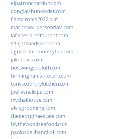
elpatronchardon.com
donglaishun-order.com
fiamc-rome2022.org
mariceworldessentials.com
lafisheriarestaurant.com
915jazzandmore.com
aguadulce-countryfair.com
jakehovis.com
bosswingsduluth.com
birminghamautocare.com
tonyscountrykitchen.com
jbellasnailspa.com
mychaihouse.com
alvisgrooming.com
thegeorginaestate.com
blythewoodseafood.com
paolosdelibangkok.com