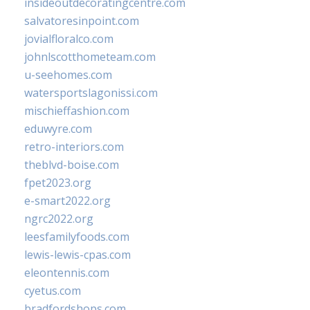
insideoutdecoratingcentre.com
salvatoresinpoint.com
jovialfloralco.com
johnlscotthometeam.com
u-seehomes.com
watersportslagonissi.com
mischieffashion.com
eduwyre.com
retro-interiors.com
theblvd-boise.com
fpet2023.org
e-smart2022.org
ngrc2022.org
leesfamilyfoods.com
lewis-lewis-cpas.com
eleontennis.com
cyetus.com
bradfordshops.com