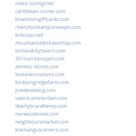
nikko-tochigi.net
caribbean-corner.com
bluemoongiftcards.com
rivercitysteampunkexpo.com
kchoops.net
mountainsideskateshop.com
kirtlandcitytavern.com
301nutritionspot.com
ammos-stores.com
loceanecreations.com
birdsongridgefarm.com
joiedevivblog.com
valera-amsterdam.com
libertybrandhemp.com
norwoodinnwi.com
neighboursmarket.com
blackanguscareers.com