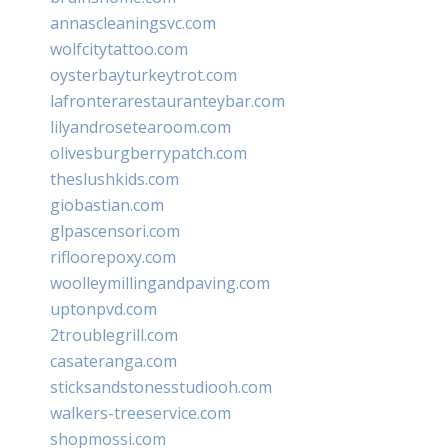
annascleaningsvc.com
wolfcitytattoo.com
oysterbayturkeytrot.com
lafronterarestauranteybar.com
lilyandrosetearoom.com
olivesburgberrypatch.com
theslushkids.com
giobastian.com
glpascensori.com
rifloorepoxy.com
woolleymillingandpaving.com
uptonpvd.com
2troublegrill.com
casateranga.com
sticksandstonesstudiooh.com
walkers-treeservice.com
shopmossi.com