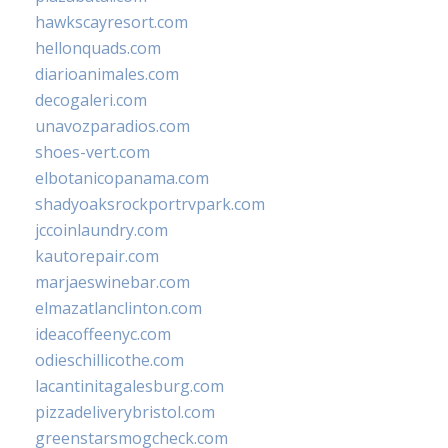
hawkscayresort.com
hellonquads.com
diarioanimales.com
decogaleri.com
unavozparadios.com
shoes-vert.com
elbotanicopanama.com
shadyoaksrockportrvpark.com
jccoinlaundry.com
kautorepair.com
marjaeswinebar.com
elmazatlanclinton.com
ideacoffeenyc.com
odieschillicothe.com
lacantinitagalesburg.com
pizzadeliverybristol.com
greenstarsmogcheck.com