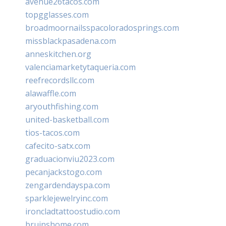
avenue26tacos.com
topgglasses.com
broadmoornailsspacoloradosprings.com
missblackpasadena.com
anneskitchen.org
valenciamarketytaqueria.com
reefrecordsllc.com
alawaffle.com
aryouthfishing.com
united-basketball.com
tios-tacos.com
cafecito-satx.com
graduacionviu2023.com
pecanjackstogo.com
zengardendayspa.com
sparklejewelryinc.com
ironcladtattoostudio.com
bruinshome.com