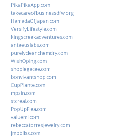
PikaPikaApp.com
takecareofbusinessdfw.org
HamadaOfJapan.com
VersifyLifestyle.com
kingscreekadventures.com
antaeuslabs.com
purelycleanchemdry.com
WishOping.com
shoplegacee.com
bonvivantshop.com
CupPlante.com
mpzin.com
stcreal.com
PopUpFlea.com
valueml.com
rebeccatorresjewelry.com
jmpbliss.com