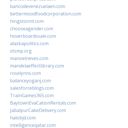
bancodevenezuelaen.com
bettermoodfoodcorporation.com
hingstonnt.com
chooseagender.com
hoverboardssale.com
alaskapolitics.com
stsmp.org
manoelneves.com
mandelaeffectlibrary.com
roselynns.com
balanceyoganj.com
salesforceblogs.com
TrainGames365.com
BaytownEvaCationRentals.com
JabalpurCakeDelivery.com
halobjd.com
intelligenceqatar.com