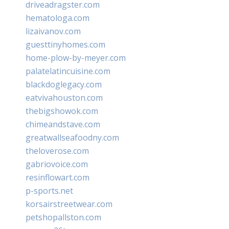
driveadragster.com
hematologa.com
lizaivanov.com
guesttinyhomes.com
home-plow-by-meyer.com
palatelatincuisine.com
blackdoglegacy.com
eatvivahouston.com
thebigshowok.com
chimeandstave.com
greatwallseafoodny.com
theloverose.com
gabriovoice.com
resinflowart.com
p-sports.net
korsairstreetwear.com
petshopallston.com