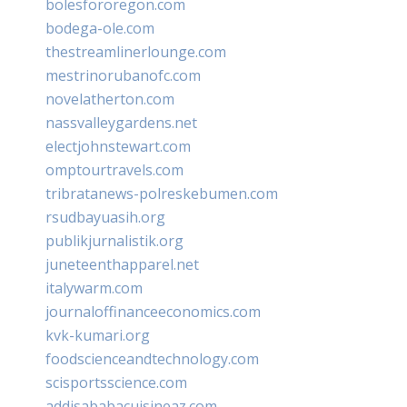
bolesfororegon.com
bodega-ole.com
thestreamlinerlounge.com
mestrinorubanofc.com
novelatherton.com
nassvalleygardens.net
electjohnstewart.com
omptourtravels.com
tribratanews-polreskebumen.com
rsudbayuasih.org
publikjurnalistik.org
juneteenthapparel.net
italywarm.com
journaloffinanceeconomics.com
kvk-kumari.org
foodscienceandtechnology.com
scisportsscience.com
addisababacuisineaz.com