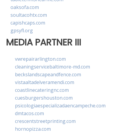
oaksofa.com
soultacohtx.com
capishcaps.com
gpsyfl.org
MEDIA PARTNER III
vwrepairarlington.com
cleaningservicebaltimore-md.com
beckslandscapeandfence.com
vistaaltadelveramendi.com
coastlinecateringnc.com
cuesburgershouston.com
psicologiaespecializadaencampeche.com
dmtacos.com
crescentstreetprinting.com
hornopizza.com