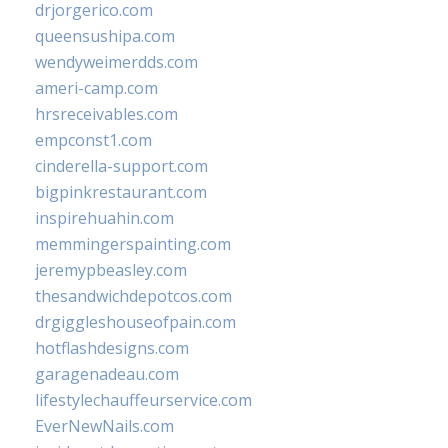
drjorgerico.com
queensushipa.com
wendyweimerdds.com
ameri-camp.com
hrsreceivables.com
empconst1.com
cinderella-support.com
bigpinkrestaurant.com
inspirehuahin.com
memmingerspainting.com
jeremypbeasley.com
thesandwichdepotcos.com
drgiggleshouseofpain.com
hotflashdesigns.com
garagenadeau.com
lifestylechauffeurservice.com
EverNewNails.com