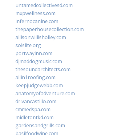
untamedcollectivesd.com
mxpwellness.com
infernocanine.com
thepaperhousecollection.com
allisonwillisholley.com
solslite.org
portwayinn.com
djmaddogmusic.com
thesoundarchitects.com
allin1roofing.com
keepjudgewebb.com
anatomyofadventure.com
drivancastillo.com
cmmedspa.com
midletontkd.com
gardensandgrills.com
basilfoodwine.com