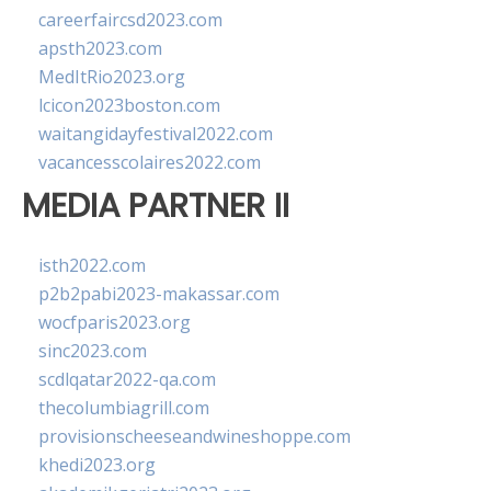
careerfaircsd2023.com
apsth2023.com
MedItRio2023.org
lcicon2023boston.com
waitangidayfestival2022.com
vacancesscolaires2022.com
MEDIA PARTNER II
isth2022.com
p2b2pabi2023-makassar.com
wocfparis2023.org
sinc2023.com
scdlqatar2022-qa.com
thecolumbiagrill.com
provisionscheeseandwineshoppe.com
khedi2023.org