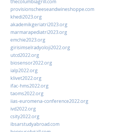
thecolumbiagrill.com
provisionscheeseandwineshoppe.com
khedi2023.org
akademikgeriatri2023.org
marmarapediatri2023.org
emchie2023.org
girisimselradyoloji2022.org
utcd2022.org
biosensor2022.org
ialp2022.org
klivet2022.org
ifac-hms2022.org
taoms2022.org
iias-euromena-conference2022.org
ivd2022.org
csity2022.org
ibsarstudyabroad.com
bennusehgall.com