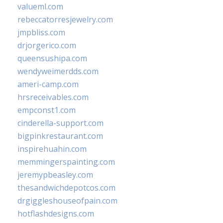
valueml.com
rebeccatorresjewelry.com
jmpbliss.com
drjorgerico.com
queensushipa.com
wendyweimerdds.com
ameri-camp.com
hrsreceivables.com
empconst1.com
cinderella-support.com
bigpinkrestaurant.com
inspirehuahin.com
memmingerspainting.com
jeremypbeasley.com
thesandwichdepotcos.com
drgiggleshouseofpain.com
hotflashdesigns.com