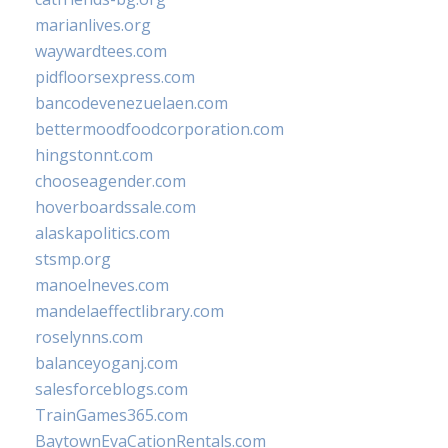
marianlives.org
waywardtees.com
pidfloorsexpress.com
bancodevenezuelaen.com
bettermoodfoodcorporation.com
hingstonnt.com
chooseagender.com
hoverboardssale.com
alaskapolitics.com
stsmp.org
manoelneves.com
mandelaeffectlibrary.com
roselynns.com
balanceyoganj.com
salesforceblogs.com
TrainGames365.com
BaytownEvaCationRentals.com