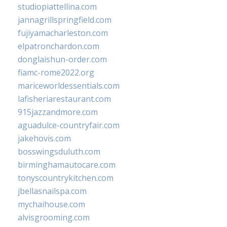
studiopiattellina.com
jannagrillspringfield.com
fujiyamacharleston.com
elpatronchardon.com
donglaishun-order.com
fiamc-rome2022.org
mariceworldessentials.com
lafisheriarestaurant.com
915jazzandmore.com
aguadulce-countryfair.com
jakehovis.com
bosswingsduluth.com
birminghamautocare.com
tonyscountrykitchen.com
jbellasnailspa.com
mychaihouse.com
alvisgrooming.com