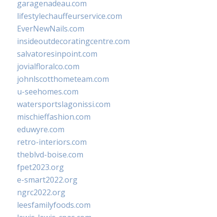
garagenadeau.com
lifestylechauffeurservice.com
EverNewNails.com
insideoutdecoratingcentre.com
salvatoresinpoint.com
jovialfloralco.com
johnlscotthometeam.com
u-seehomes.com
watersportslagonissi.com
mischieffashion.com
eduwyre.com
retro-interiors.com
theblvd-boise.com
fpet2023.org
e-smart2022.org
ngrc2022.org
leesfamilyfoods.com