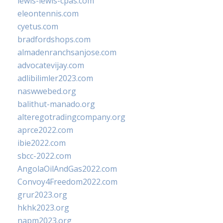
lewis-lewis-cpas.com
eleontennis.com
cyetus.com
bradfordshops.com
almadenranchsanjose.com
advocatevijay.com
adlibilimler2023.com
naswwebed.org
balithut-manado.org
alteregotradingcompany.org
aprce2022.com
ibie2022.com
sbcc-2022.com
AngolaOilAndGas2022.com
Convoy4Freedom2022.com
grur2023.org
hkhk2023.org
napm2023.org