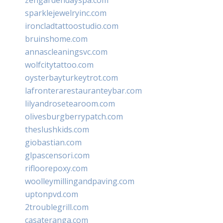
sparklejewelryinc.com
ironcladtattoostudio.com
bruinshome.com
annascleaningsvc.com
wolfcitytattoo.com
oysterbayturkeytrot.com
lafronterarestauranteybar.com
lilyandrosetearoom.com
olivesburgberrypatch.com
theslushkids.com
giobastian.com
glpascensori.com
rifloorepoxy.com
woolleymillingandpaving.com
uptonpvd.com
2troublegrill.com
casateranga.com