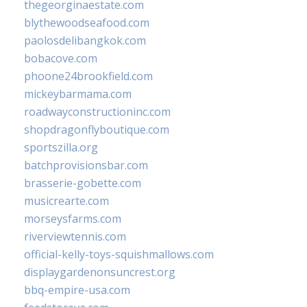
thegeorginaestate.com
blythewoodseafood.com
paolosdelibangkok.com
bobacove.com
phoone24brookfield.com
mickeybarmama.com
roadwayconstructioninc.com
shopdragonflyboutique.com
sportszilla.org
batchprovisionsbar.com
brasserie-gobette.com
musicrearte.com
morseysfarms.com
riverviewtennis.com
official-kelly-toys-squishmallows.com
displaygardenonsuncrest.org
bbq-empire-usa.com