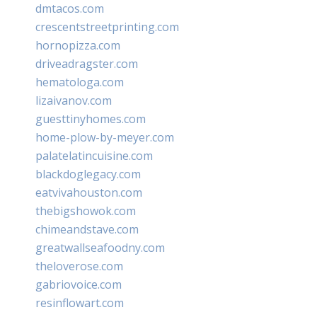
dmtacos.com
crescentstreetprinting.com
hornopizza.com
driveadragster.com
hematologa.com
lizaivanov.com
guesttinyhomes.com
home-plow-by-meyer.com
palatelatincuisine.com
blackdoglegacy.com
eatvivahouston.com
thebigshowok.com
chimeandstave.com
greatwallseafoodny.com
theloverose.com
gabriovoice.com
resinflowart.com