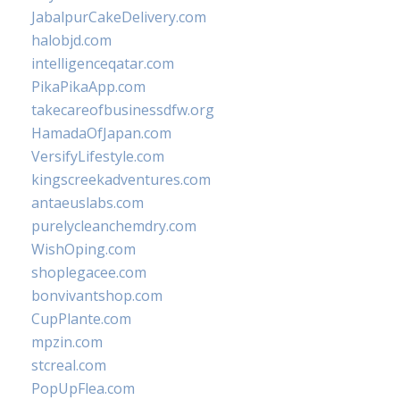
JabalpurCakeDelivery.com
halobjd.com
intelligenceqatar.com
PikaPikaApp.com
takecareofbusinessdfw.org
HamadaOfJapan.com
VersifyLifestyle.com
kingscreekadventures.com
antaeuslabs.com
purelycleanchemdry.com
WishOping.com
shoplegacee.com
bonvivantshop.com
CupPlante.com
mpzin.com
stcreal.com
PopUpFlea.com