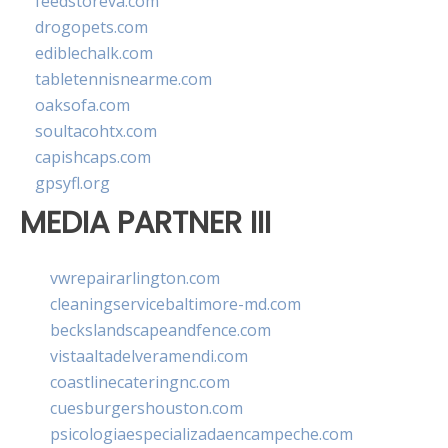
feedstoreva.com
drogopets.com
ediblechalk.com
tabletennisnearme.com
oaksofa.com
soultacohtx.com
capishcaps.com
gpsyfl.org
MEDIA PARTNER III
vwrepairarlington.com
cleaningservicebaltimore-md.com
beckslandscapeandfence.com
vistaaltadelveramendi.com
coastlinecateringnc.com
cuesburgershouston.com
psicologiaespecializadaencampeche.com