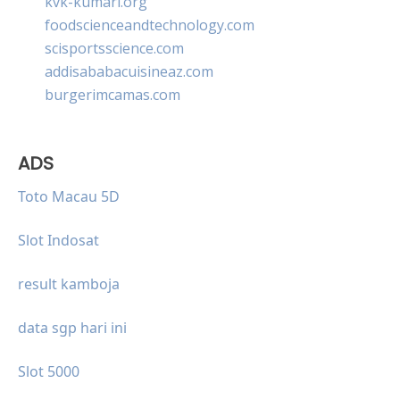
kvk-kumari.org
foodscienceandtechnology.com
scisportsscience.com
addisababacuisineaz.com
burgerimcamas.com
ADS
Toto Macau 5D
Slot Indosat
result kamboja
data sgp hari ini
Slot 5000