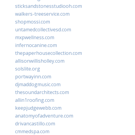
sticksandstonesstudiooh.com
walkers-treeservice.com
shopmossi.com
untamedcollectivesd.com
mxpwellness.com
infernocanine.com
thepaperhousecollection.com
allisonwillisholley.com
solslite.org
portwayinn.com
djmaddogmusic.com
thesoundarchitects.com
allin1roofing.com
keepjudgewebb.com
anatomyofadventure.com
drivancastillo.com
cmmedspa.com