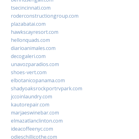
tsecincinnati.com
roderconstructiongroup.com
plazabatai.com
hawkscayresort.com
hellonquads.com
diarioanimales.com
decogaleri.com
unavozparadios.com
shoes-vert.com
elbotanicopanama.com
shadyoaksrockportrvpark.com
jccoinlaundry.com
kautorepair.com
marjaeswinebar.com
elmazatlanclinton.com
ideacoffeenyc.com
odieschillicothe.com