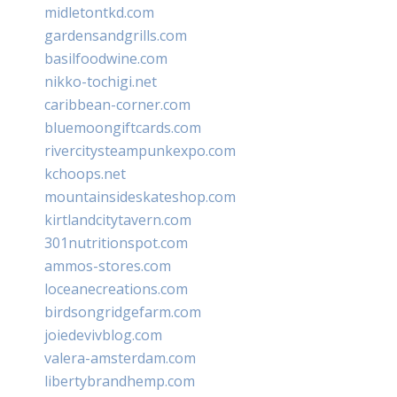
midletontkd.com
gardensandgrills.com
basilfoodwine.com
nikko-tochigi.net
caribbean-corner.com
bluemoongiftcards.com
rivercitysteampunkexpo.com
kchoops.net
mountainsideskateshop.com
kirtlandcitytavern.com
301nutritionspot.com
ammos-stores.com
loceanecreations.com
birdsongridgefarm.com
joiedevivblog.com
valera-amsterdam.com
libertybrandhemp.com