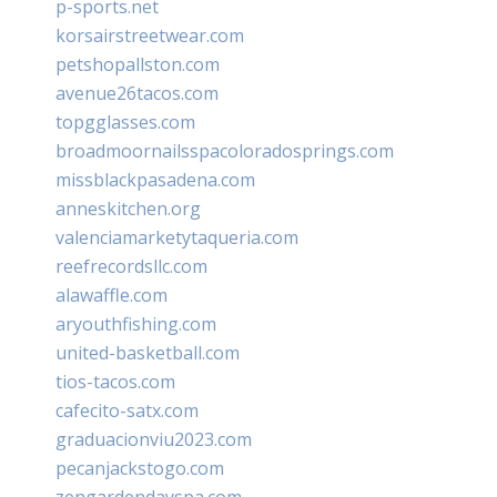
p-sports.net
korsairstreetwear.com
petshopallston.com
avenue26tacos.com
topgglasses.com
broadmoornailsspacoloradosprings.com
missblackpasadena.com
anneskitchen.org
valenciamarketytaqueria.com
reefrecordsllc.com
alawaffle.com
aryouthfishing.com
united-basketball.com
tios-tacos.com
cafecito-satx.com
graduacionviu2023.com
pecanjackstogo.com
zengardendayspa.com