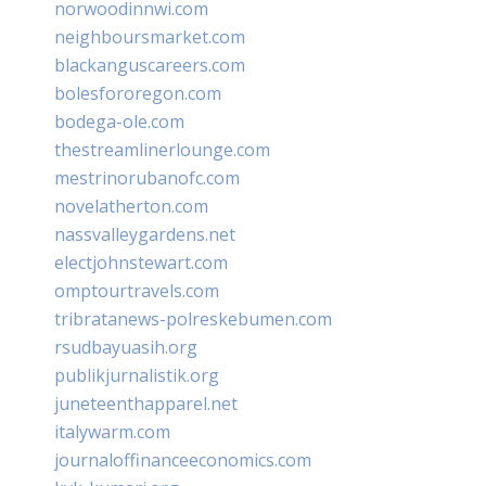
norwoodinnwi.com
neighboursmarket.com
blackanguscareers.com
bolesfororegon.com
bodega-ole.com
thestreamlinerlounge.com
mestrinorubanofc.com
novelatherton.com
nassvalleygardens.net
electjohnstewart.com
omptourtravels.com
tribratanews-polreskebumen.com
rsudbayuasih.org
publikjurnalistik.org
juneteenthapparel.net
italywarm.com
journaloffinanceeconomics.com