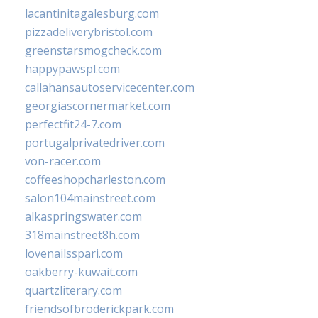
lacantinitagalesburg.com
pizzadeliverybristol.com
greenstarsmogcheck.com
happypawspl.com
callahansautoservicecenter.com
georgiascornermarket.com
perfectfit24-7.com
portugalprivatedriver.com
von-racer.com
coffeeshopcharleston.com
salon104mainstreet.com
alkaspringswater.com
318mainstreet8h.com
lovenailsspari.com
oakberry-kuwait.com
quartzliterary.com
friendsofbroderickpark.com