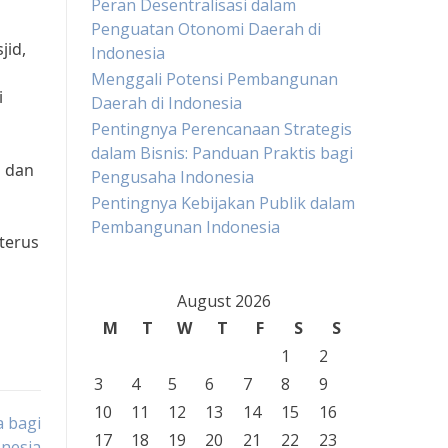
Peran Desentralisasi dalam
Penguatan Otonomi Daerah di
jid,
Indonesia
Menggali Potensi Pembangunan
i
Daerah di Indonesia
Pentingnya Perencanaan Strategis
dalam Bisnis: Panduan Praktis bagi
n dan
Pengusaha Indonesia
Pentingnya Kebijakan Publik dalam
Pembangunan Indonesia
terus
August 2026
M
T
W
T
F
S
S
1
2
3
4
5
6
7
8
9
10
11
12
13
14
15
16
 bagi
17
18
19
20
21
22
23
nesia