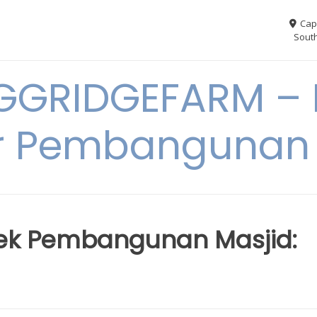
Cap
South
GGRIDGEFARM – I
r Pembangunan
ek Pembangunan Masjid: