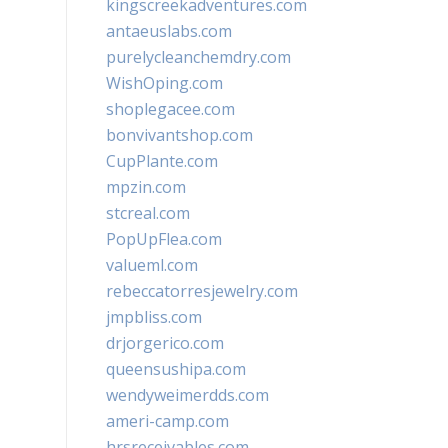
kingscreekadventures.com
antaeuslabs.com
purelycleanchemdry.com
WishOping.com
shoplegacee.com
bonvivantshop.com
CupPlante.com
mpzin.com
stcreal.com
PopUpFlea.com
valueml.com
rebeccatorresjewelry.com
jmpbliss.com
drjorgerico.com
queensushipa.com
wendyweimerdds.com
ameri-camp.com
hrsreceivables.com