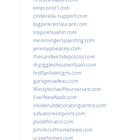
empconst1.com
cinderella-support.com
bigpinkrestaurant.com
inspirehuahin.com
memmingerspainting.com
jeremypbeasley.com
thesandwichdepotcos.com
drgiggleshouseofpain.com
hotflashdesigns.com
garagenadeau.com
lifestylechauffeurservice.com
EverNewNails.com
insideoutdecoratingcentre.com
salvatoresinpoint.com
jovialfloralco.com
johnlscotthometeam.com
u-seehomes.com