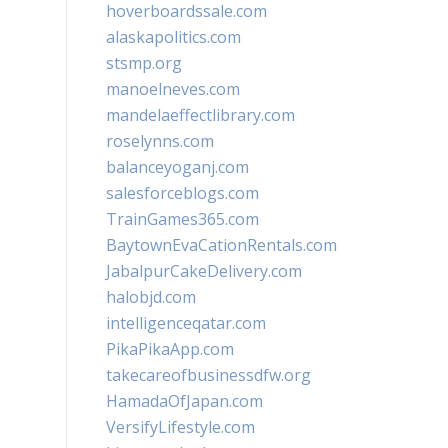
hoverboardssale.com
alaskapolitics.com
stsmp.org
manoelneves.com
mandelaeffectlibrary.com
roselynns.com
balanceyoganj.com
salesforceblogs.com
TrainGames365.com
BaytownEvaCationRentals.com
JabalpurCakeDelivery.com
halobjd.com
intelligenceqatar.com
PikaPikaApp.com
takecareofbusinessdfw.org
HamadaOfJapan.com
VersifyLifestyle.com