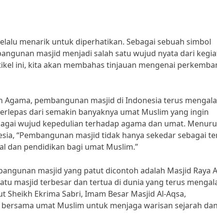
alu menarik untuk diperhatikan. Sebagai sebuah simbol
ngunan masjid menjadi salah satu wujud nyata dari kegia
tikel ini, kita akan membahas tinjauan mengenai perkemb
n Agama, pembangunan masjid di Indonesia terus mengal
 terlepas dari semakin banyaknya umat Muslim yang ingin
agai wujud kepedulian terhadap agama dan umat. Menurut
nesia, “Pembangunan masjid tidak hanya sekedar sebagai t
ial dan pendidikan bagi umat Muslim.”
ngunan masjid yang patut dicontoh adalah Masjid Raya A
satu masjid terbesar dan tertua di dunia yang terus mengal
ut Sheikh Ekrima Sabri, Imam Besar Masjid Al-Aqsa,
 bersama umat Muslim untuk menjaga warisan sejarah da