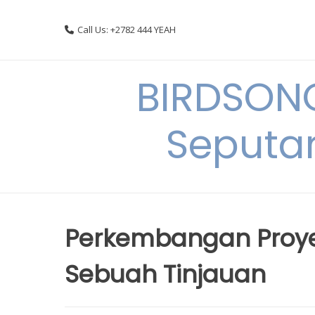
Skip
to
Call Us: +2782 444 YEAH
content
BIRDSON
Seputa
Perkembangan Proy
Sebuah Tinjauan