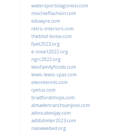
watersportslagonissi.com
mischieffashion.com
eduwyre.com
retro-interiors.com
theblvd-boise.com
fpet2023.org
e-smart2022.org
ngrc2022.org
leesfamilyfoods.com
lewis-lewis-cpas.com
eleontennis.com
cyetus.com
bradfordshops.com
almadenranchsanjose.com
advocatevijay.com
adlibilimler2023.com
naswwebed.org