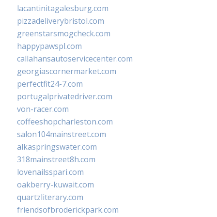
lacantinitagalesburg.com
pizzadeliverybristol.com
greenstarsmogcheck.com
happypawspl.com
callahansautoservicecenter.com
georgiascornermarket.com
perfectfit24-7.com
portugalprivatedriver.com
von-racer.com
coffeeshopcharleston.com
salon104mainstreet.com
alkaspringswater.com
318mainstreet8h.com
lovenailsspari.com
oakberry-kuwait.com
quartzliterary.com
friendsofbroderickpark.com