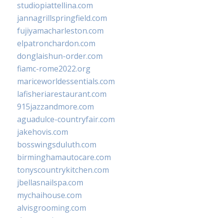
studiopiattellina.com
jannagrillspringfield.com
fujiyamacharleston.com
elpatronchardon.com
donglaishun-order.com
fiamc-rome2022.org
mariceworldessentials.com
lafisheriarestaurant.com
915jazzandmore.com
aguadulce-countryfair.com
jakehovis.com
bosswingsduluth.com
birminghamautocare.com
tonyscountrykitchen.com
jbellasnailspa.com
mychaihouse.com
alvisgrooming.com