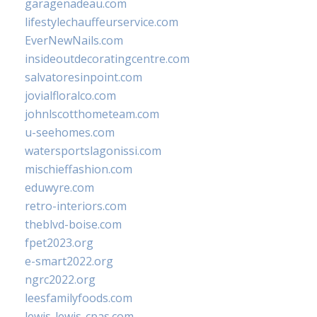
garagenadeau.com
lifestylechauffeurservice.com
EverNewNails.com
insideoutdecoratingcentre.com
salvatoresinpoint.com
jovialfloralco.com
johnlscotthometeam.com
u-seehomes.com
watersportslagonissi.com
mischieffashion.com
eduwyre.com
retro-interiors.com
theblvd-boise.com
fpet2023.org
e-smart2022.org
ngrc2022.org
leesfamilyfoods.com
lewis-lewis-cpas.com