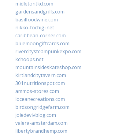
midletontkd.com
gardensandgrills.com
basilfoodwine.com
nikko-tochigi.net
caribbean-corner.com
bluemoongiftcards.com
rivercitysteampunkexpo.com
kchoops.net
mountainsideskateshop.com
kirtlandcitytavern.com
301nutritionspot.com
ammos-stores.com
loceanecreations.com
birdsongridgefarm.com
joiedevivblog.com
valera-amsterdam.com
libertybrandhemp.com