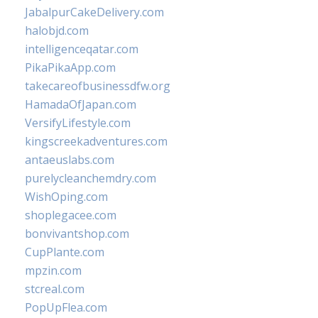
JabalpurCakeDelivery.com
halobjd.com
intelligenceqatar.com
PikaPikaApp.com
takecareofbusinessdfw.org
HamadaOfJapan.com
VersifyLifestyle.com
kingscreekadventures.com
antaeuslabs.com
purelycleanchemdry.com
WishOping.com
shoplegacee.com
bonvivantshop.com
CupPlante.com
mpzin.com
stcreal.com
PopUpFlea.com