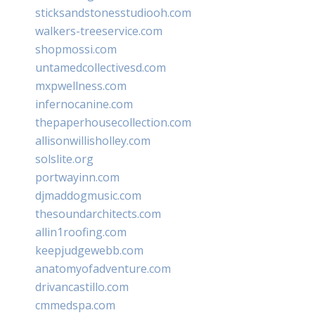
sticksandstonesstudiooh.com
walkers-treeservice.com
shopmossi.com
untamedcollectivesd.com
mxpwellness.com
infernocanine.com
thepaperhousecollection.com
allisonwillisholley.com
solslite.org
portwayinn.com
djmaddogmusic.com
thesoundarchitects.com
allin1roofing.com
keepjudgewebb.com
anatomyofadventure.com
drivancastillo.com
cmmedspa.com