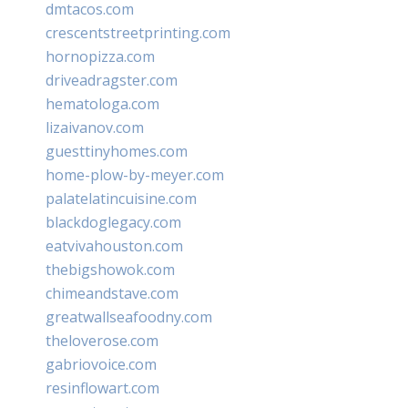
dmtacos.com
crescentstreetprinting.com
hornopizza.com
driveadragster.com
hematologa.com
lizaivanov.com
guesttinyhomes.com
home-plow-by-meyer.com
palatelatincuisine.com
blackdoglegacy.com
eatvivahouston.com
thebigshowok.com
chimeandstave.com
greatwallseafoodny.com
theloverose.com
gabriovoice.com
resinflowart.com