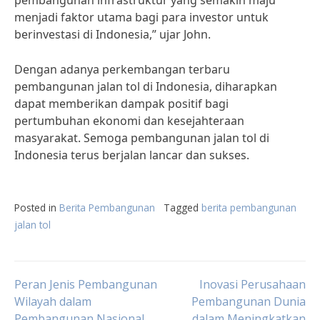
pembangunan infrastruktur yang semakin maju
menjadi faktor utama bagi para investor untuk
berinvestasi di Indonesia,” ujar John.
Dengan adanya perkembangan terbaru
pembangunan jalan tol di Indonesia, diharapkan
dapat memberikan dampak positif bagi
pertumbuhan ekonomi dan kesejahteraan
masyarakat. Semoga pembangunan jalan tol di
Indonesia terus berjalan lancar dan sukses.
Posted in
Berita Pembangunan
Tagged
berita pembangunan
jalan tol
Post
Peran Jenis Pembangunan
Inovasi Perusahaan
Wilayah dalam
Pembangunan Dunia
Pembangunan Nasional
dalam Meningkatkan