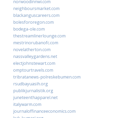
norwoodinnwi.com
neighboursmarket.com
blackanguscareers.com
bolesfororegon.com
bodega-ole.com
thestreamlinerlounge.com
mestrinorubanofc.com
novelatherton.com
nassvalleygardens.net
electjohnstewart.com
omptourtravels.com
tribratanews-polreskebumen.com
rsudbayuasih.org
publikjurnalistik.org
juneteenthapparel.net
italywarm.com
journaloffinanceeconomics.com
kvk-kumari.org