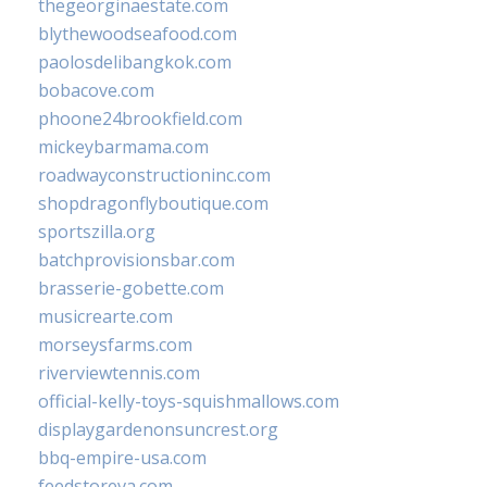
thegeorginaestate.com
blythewoodseafood.com
paolosdelibangkok.com
bobacove.com
phoone24brookfield.com
mickeybarmama.com
roadwayconstructioninc.com
shopdragonflyboutique.com
sportszilla.org
batchprovisionsbar.com
brasserie-gobette.com
musicrearte.com
morseysfarms.com
riverviewtennis.com
official-kelly-toys-squishmallows.com
displaygardenonsuncrest.org
bbq-empire-usa.com
feedstoreva.com