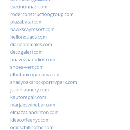
tsecincinnati.com
roderconstructiongroup.com
plazabatai.com
hawkscayresort.com
hellonquads.com
diarioanimales.com
decogaleri.com
unavozparadios.com
shoes-vert.com
elbotanicopanama.com
shadyoaksrockportrvpark.com
jccoinlaundry.com
kautorepair.com
marjaeswinebar.com
elmazatlanclinton.com
ideacoffeenyc.com
odieschillicothe.com