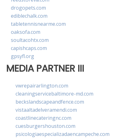
drogopets.com
ediblechalk.com
tabletennisnearme.com
oaksofa.com
soultacohtx.com
capishcaps.com
gpsyfl.org
MEDIA PARTNER III
vwrepairarlington.com
cleaningservicebaltimore-md.com
beckslandscapeandfence.com
vistaaltadelveramendi.com
coastlinecateringnc.com
cuesburgershouston.com
psicologiaespecializadaencampeche.com