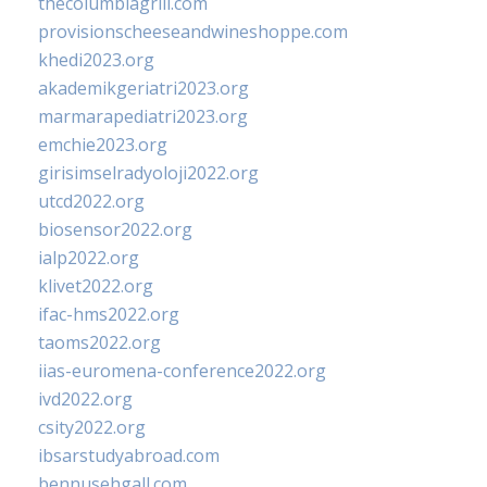
thecolumbiagrill.com
provisionscheeseandwineshoppe.com
khedi2023.org
akademikgeriatri2023.org
marmarapediatri2023.org
emchie2023.org
girisimselradyoloji2022.org
utcd2022.org
biosensor2022.org
ialp2022.org
klivet2022.org
ifac-hms2022.org
taoms2022.org
iias-euromena-conference2022.org
ivd2022.org
csity2022.org
ibsarstudyabroad.com
bennusehgall.com