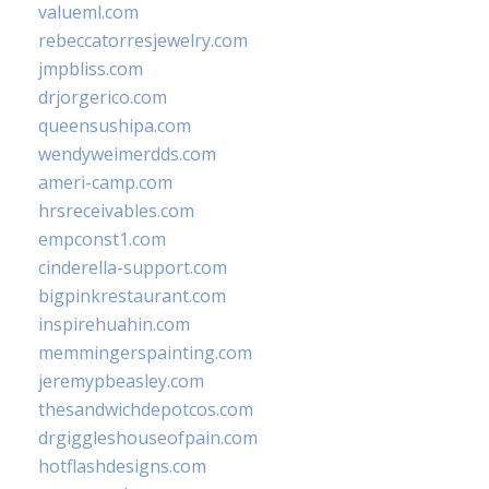
valueml.com
rebeccatorresjewelry.com
jmpbliss.com
drjorgerico.com
queensushipa.com
wendyweimerdds.com
ameri-camp.com
hrsreceivables.com
empconst1.com
cinderella-support.com
bigpinkrestaurant.com
inspirehuahin.com
memmingerspainting.com
jeremypbeasley.com
thesandwichdepotcos.com
drgiggleshouseofpain.com
hotflashdesigns.com