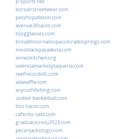
p-sports.net
korsairstreetwear.com
petshopallston.com
avenue26tacos.com
topgglasses.com
broadmoornailsspacoloradosprings.com
missblackpasadena.com
anneskitchen.org
valenciamarketytaqueria.com
reefrecordsllc.com
alawaffle.com
aryouthfishing.com
united-basketball.com
tios-tacos.com
cafecito-satx.com
graduacionviu2023.com
pecanjackstogo.com
zengardendayspa.com