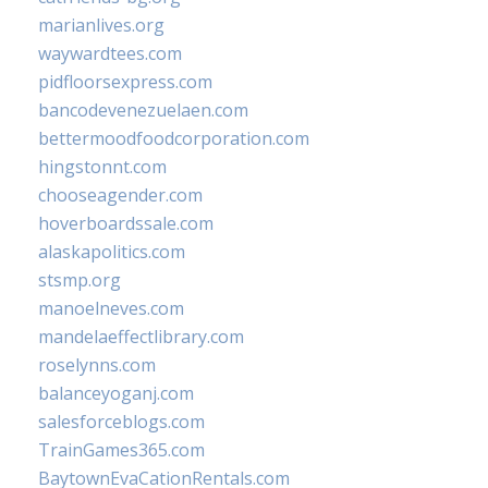
marianlives.org
waywardtees.com
pidfloorsexpress.com
bancodevenezuelaen.com
bettermoodfoodcorporation.com
hingstonnt.com
chooseagender.com
hoverboardssale.com
alaskapolitics.com
stsmp.org
manoelneves.com
mandelaeffectlibrary.com
roselynns.com
balanceyoganj.com
salesforceblogs.com
TrainGames365.com
BaytownEvaCationRentals.com