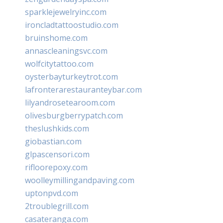
sparklejewelryinc.com
ironcladtattoostudio.com
bruinshome.com
annascleaningsvc.com
wolfcitytattoo.com
oysterbayturkeytrot.com
lafronterarestauranteybar.com
lilyandrosetearoom.com
olivesburgberrypatch.com
theslushkids.com
giobastian.com
glpascensori.com
rifloorepoxy.com
woolleymillingandpaving.com
uptonpvd.com
2troublegrill.com
casateranga.com