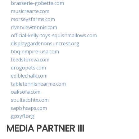
brasserie-gobette.com
musicrearte.com
morseysfarms.com
riverviewtennis.com
official-kelly-toys-squishmallows.com
displaygardenonsuncrest.org
bbq-empire-usa.com
feedstoreva.com
drogopets.com
ediblechalk.com
tabletennisnearme.com
oaksofa.com
soultacohtx.com
capishcaps.com
gpsyfl.org
MEDIA PARTNER III