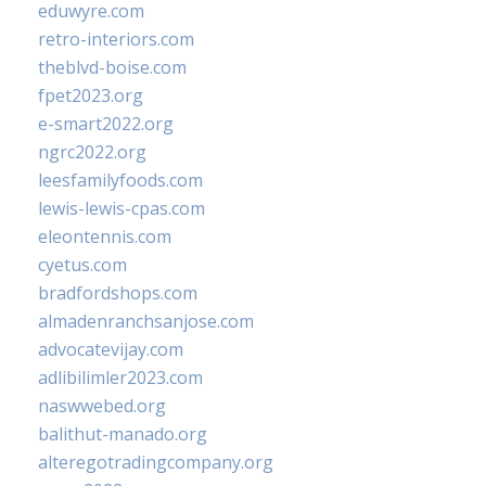
eduwyre.com
retro-interiors.com
theblvd-boise.com
fpet2023.org
e-smart2022.org
ngrc2022.org
leesfamilyfoods.com
lewis-lewis-cpas.com
eleontennis.com
cyetus.com
bradfordshops.com
almadenranchsanjose.com
advocatevijay.com
adlibilimler2023.com
naswwebed.org
balithut-manado.org
alteregotradingcompany.org