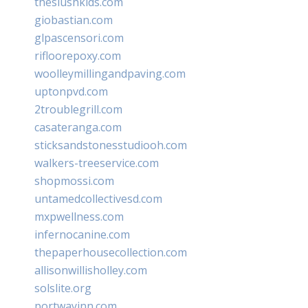
theslushkids.com
giobastian.com
glpascensori.com
rifloorepoxy.com
woolleymillingandpaving.com
uptonpvd.com
2troublegrill.com
casateranga.com
sticksandstonesstudiooh.com
walkers-treeservice.com
shopmossi.com
untamedcollectivesd.com
mxpwellness.com
infernocanine.com
thepaperhousecollection.com
allisonwillisholley.com
solslite.org
portwayinn.com