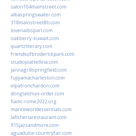
salon104mainstreet.com
alkaspringswater.com
318mainstreet8h.com
lovenailsspari.com
oakberry-kuwait.com
quartzliterary.com
friendsofbroderickpark.com
studiopiattellina.com
jannagrillspringfield.com
fujiyamacharleston.com
elpatronchardon.com
donglaishun-order.com
fiamc-rome2022.org
mariceworldessentials.com
lafisheriarestaurant.com
915jazzandmore.com
aguadulce-countryfair.com