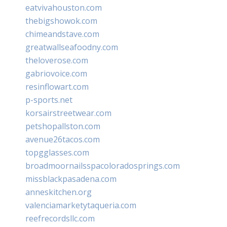
eatvivahouston.com
thebigshowok.com
chimeandstave.com
greatwallseafoodny.com
theloverose.com
gabriovoice.com
resinflowart.com
p-sports.net
korsairstreetwear.com
petshopallston.com
avenue26tacos.com
topgglasses.com
broadmoornailsspacoloradosprings.com
missblackpasadena.com
anneskitchen.org
valenciamarketytaqueria.com
reefrecordsllc.com