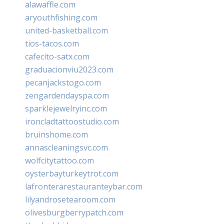
alawaffle.com
aryouthfishing.com
united-basketball.com
tios-tacos.com
cafecito-satx.com
graduacionviu2023.com
pecanjackstogo.com
zengardendayspa.com
sparklejewelryinc.com
ironcladtattoostudio.com
bruinshome.com
annascleaningsvc.com
wolfcitytattoo.com
oysterbayturkeytrot.com
lafronterarestauranteybar.com
lilyandrosetearoom.com
olivesburgberrypatch.com