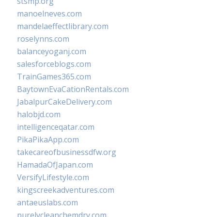
stsmp.org
manoelneves.com
mandelaeffectlibrary.com
roselynns.com
balanceyoganj.com
salesforceblogs.com
TrainGames365.com
BaytownEvaCationRentals.com
JabalpurCakeDelivery.com
halobjd.com
intelligenceqatar.com
PikaPikaApp.com
takecareofbusinessdfw.org
HamadaOfJapan.com
VersifyLifestyle.com
kingscreekadventures.com
antaeuslabs.com
purelycleanchemdry.com