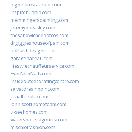
bigpinkrestaurant.com
inspirehuahin.com
memmingerspainting.com
jeremypbeasley.com
thesandwichdepotcos.com
drgiggleshouseofpain.com
hotflashdesigns.com
garagenadeau.com
lifestylechauffeurservice.com
EverNewNails.com
insideoutdecoratingcentre.com
salvatoresinpoint.com
jovialfloralco.com
johnlscotthometeam.com
u-seehomes.com
watersportslagonissi.com
mischieffashion.com