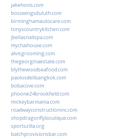
jakehovis.com
bosswingsduluth.com
birminghamautocare.com
tonyscountrykitchen.com
jbellasnailspa.com
mychaihouse.com
alvisgrooming.com
thegeorginaestate.com
blythewoodseafood.com
paolosdelibangkok.com
bobacove.com
phoone24brookfield.com
mickeybarmama.com
roadwayconstructioninc.com
shopdragonflyboutique.com
sportszilla.org
batchprovisionsbar.com