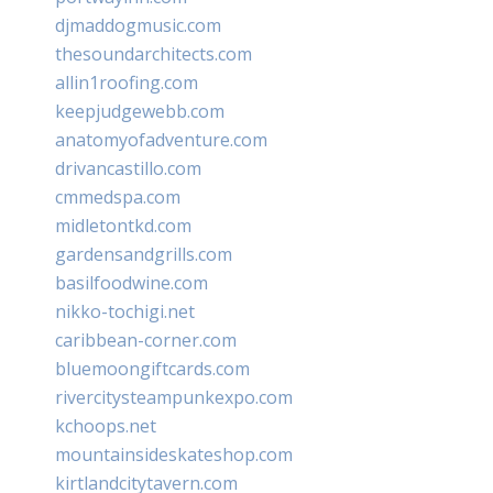
djmaddogmusic.com
thesoundarchitects.com
allin1roofing.com
keepjudgewebb.com
anatomyofadventure.com
drivancastillo.com
cmmedspa.com
midletontkd.com
gardensandgrills.com
basilfoodwine.com
nikko-tochigi.net
caribbean-corner.com
bluemoongiftcards.com
rivercitysteampunkexpo.com
kchoops.net
mountainsideskateshop.com
kirtlandcitytavern.com