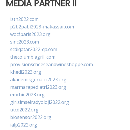
MEDIA PARTNER II
isth2022.com
p2b2pabi2023-makassar.com
wocfparis2023.org
sinc2023.com
scdlqatar2022-qa.com
thecolumbiagrill.com
provisionscheeseandwineshoppe.com
khedi2023.org
akademikgeriatri2023.org
marmarapediatri2023.org
emchie2023.org
girisimselradyoloji2022.org
utcd2022.org
biosensor2022.org
ialp2022.org