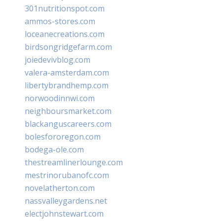
301nutritionspot.com
ammos-stores.com
loceanecreations.com
birdsongridgefarm.com
joiedevivblog.com
valera-amsterdam.com
libertybrandhemp.com
norwoodinnwi.com
neighboursmarket.com
blackanguscareers.com
bolesfororegon.com
bodega-ole.com
thestreamlinerlounge.com
mestrinorubanofc.com
novelatherton.com
nassvalleygardens.net
electjohnstewart.com