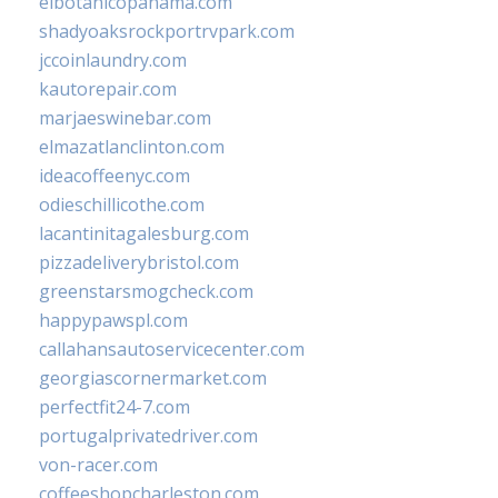
elbotanicopanama.com
shadyoaksrockportrvpark.com
jccoinlaundry.com
kautorepair.com
marjaeswinebar.com
elmazatlanclinton.com
ideacoffeenyc.com
odieschillicothe.com
lacantinitagalesburg.com
pizzadeliverybristol.com
greenstarsmogcheck.com
happypawspl.com
callahansautoservicecenter.com
georgiascornermarket.com
perfectfit24-7.com
portugalprivatedriver.com
von-racer.com
coffeeshopcharleston.com