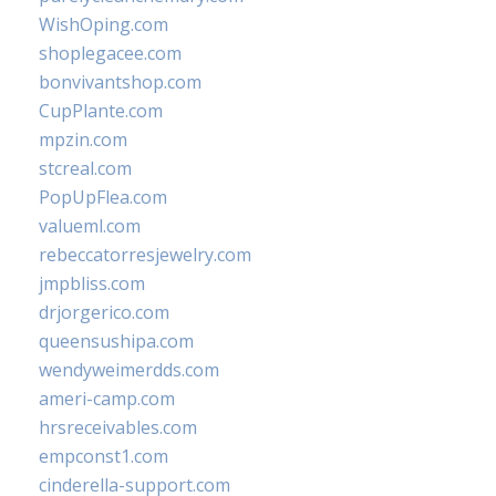
WishOping.com
shoplegacee.com
bonvivantshop.com
CupPlante.com
mpzin.com
stcreal.com
PopUpFlea.com
valueml.com
rebeccatorresjewelry.com
jmpbliss.com
drjorgerico.com
queensushipa.com
wendyweimerdds.com
ameri-camp.com
hrsreceivables.com
empconst1.com
cinderella-support.com