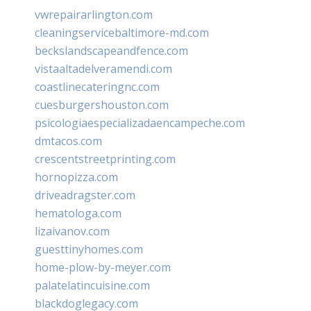
vwrepairarlington.com
cleaningservicebaltimore-md.com
beckslandscapeandfence.com
vistaaltadelveramendi.com
coastlinecateringnc.com
cuesburgershouston.com
psicologiaespecializadaencampeche.com
dmtacos.com
crescentstreetprinting.com
hornopizza.com
driveadragster.com
hematologa.com
lizaivanov.com
guesttinyhomes.com
home-plow-by-meyer.com
palatelatincuisine.com
blackdoglegacy.com