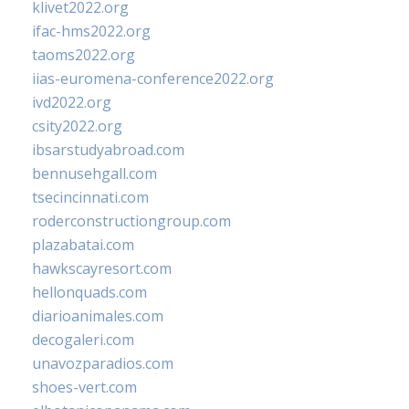
klivet2022.org
ifac-hms2022.org
taoms2022.org
iias-euromena-conference2022.org
ivd2022.org
csity2022.org
ibsarstudyabroad.com
bennusehgall.com
tsecincinnati.com
roderconstructiongroup.com
plazabatai.com
hawkscayresort.com
hellonquads.com
diarioanimales.com
decogaleri.com
unavozparadios.com
shoes-vert.com