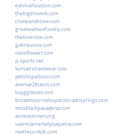
eatvivahouston.com
thebigshowok.com
chimeandstave.com
greatwallseafoodny.com
theloverose.com
gabriovoice.com
resinflowart.com
p-sports.net
korsairstreetwear.com
petshopallston.com
avenue26tacos.com
topgglasses.com
broadmoornailsspacoloradosprings.com
missblackpasadena.com
anneskitchen.org
valenciamarketytaqueria.com
reefrecordsllc.com