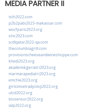
MEDIA PARTNER II
isth2022.com
p2b2pabi2023-makassar.com
wocfparis2023.org
sinc2023.com
scdlqatar2022-qa.com
thecolumbiagrill.com
provisionscheeseandwineshoppe.com
khedi2023.org
akademikgeriatri2023.org
marmarapediatri2023.org
emchie2023.org
girisimselradyoloji2022.org
utcd2022.org
biosensor2022.org
ialp2022.org