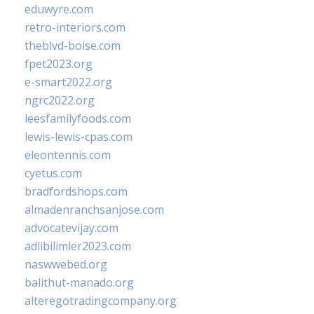
eduwyre.com
retro-interiors.com
theblvd-boise.com
fpet2023.org
e-smart2022.org
ngrc2022.org
leesfamilyfoods.com
lewis-lewis-cpas.com
eleontennis.com
cyetus.com
bradfordshops.com
almadenranchsanjose.com
advocatevijay.com
adlibilimler2023.com
naswwebed.org
balithut-manado.org
alteregotradingcompany.org