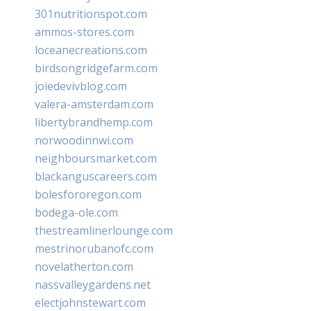
301nutritionspot.com
ammos-stores.com
loceanecreations.com
birdsongridgefarm.com
joiedevivblog.com
valera-amsterdam.com
libertybrandhemp.com
norwoodinnwi.com
neighboursmarket.com
blackanguscareers.com
bolesfororegon.com
bodega-ole.com
thestreamlinerlounge.com
mestrinorubanofc.com
novelatherton.com
nassvalleygardens.net
electjohnstewart.com