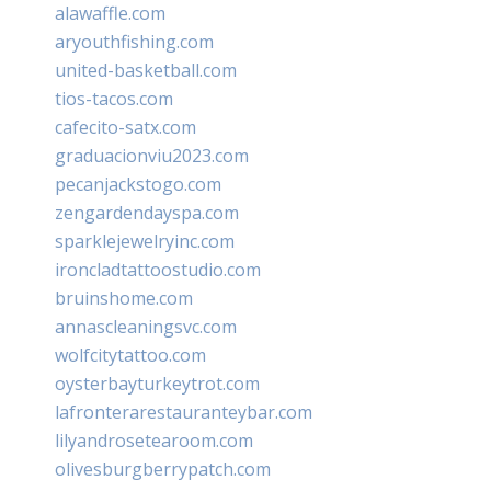
alawaffle.com
aryouthfishing.com
united-basketball.com
tios-tacos.com
cafecito-satx.com
graduacionviu2023.com
pecanjackstogo.com
zengardendayspa.com
sparklejewelryinc.com
ironcladtattoostudio.com
bruinshome.com
annascleaningsvc.com
wolfcitytattoo.com
oysterbayturkeytrot.com
lafronterarestauranteybar.com
lilyandrosetearoom.com
olivesburgberrypatch.com