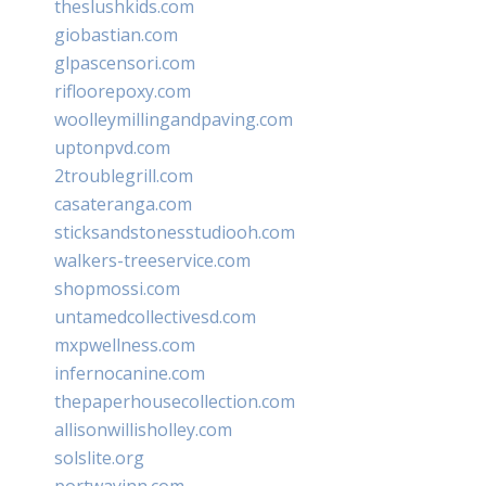
theslushkids.com
giobastian.com
glpascensori.com
rifloorepoxy.com
woolleymillingandpaving.com
uptonpvd.com
2troublegrill.com
casateranga.com
sticksandstonesstudiooh.com
walkers-treeservice.com
shopmossi.com
untamedcollectivesd.com
mxpwellness.com
infernocanine.com
thepaperhousecollection.com
allisonwillisholley.com
solslite.org
portwayinn.com