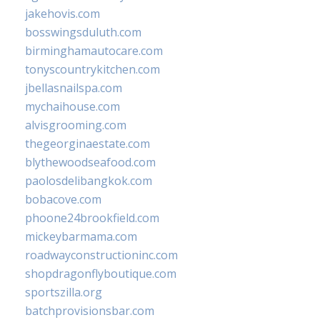
jakehovis.com
bosswingsduluth.com
birminghamautocare.com
tonyscountrykitchen.com
jbellasnailspa.com
mychaihouse.com
alvisgrooming.com
thegeorginaestate.com
blythewoodseafood.com
paolosdelibangkok.com
bobacove.com
phoone24brookfield.com
mickeybarmama.com
roadwayconstructioninc.com
shopdragonflyboutique.com
sportszilla.org
batchprovisionsbar.com