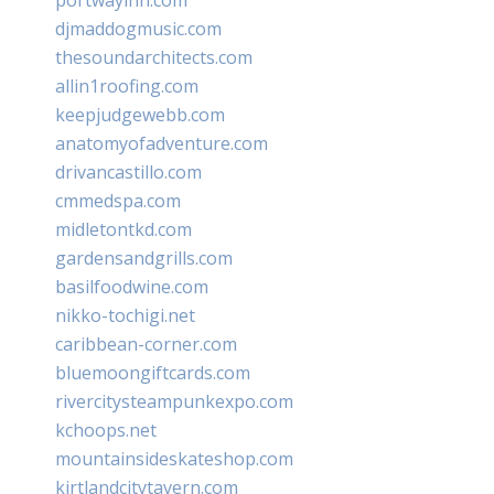
djmaddogmusic.com
thesoundarchitects.com
allin1roofing.com
keepjudgewebb.com
anatomyofadventure.com
drivancastillo.com
cmmedspa.com
midletontkd.com
gardensandgrills.com
basilfoodwine.com
nikko-tochigi.net
caribbean-corner.com
bluemoongiftcards.com
rivercitysteampunkexpo.com
kchoops.net
mountainsideskateshop.com
kirtlandcitytavern.com