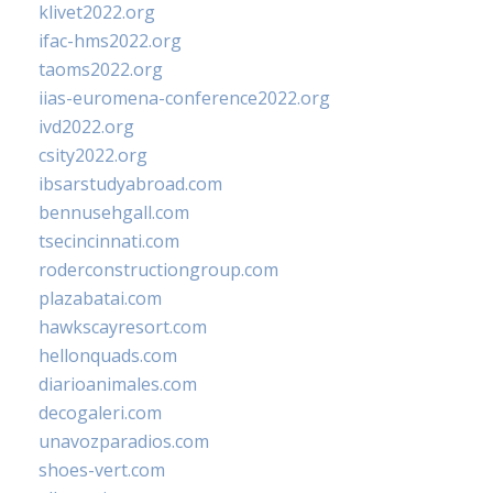
klivet2022.org
ifac-hms2022.org
taoms2022.org
iias-euromena-conference2022.org
ivd2022.org
csity2022.org
ibsarstudyabroad.com
bennusehgall.com
tsecincinnati.com
roderconstructiongroup.com
plazabatai.com
hawkscayresort.com
hellonquads.com
diarioanimales.com
decogaleri.com
unavozparadios.com
shoes-vert.com