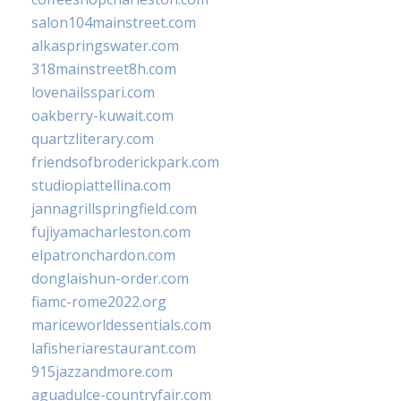
salon104mainstreet.com
alkaspringswater.com
318mainstreet8h.com
lovenailsspari.com
oakberry-kuwait.com
quartzliterary.com
friendsofbroderickpark.com
studiopiattellina.com
jannagrillspringfield.com
fujiyamacharleston.com
elpatronchardon.com
donglaishun-order.com
fiamc-rome2022.org
mariceworldessentials.com
lafisheriarestaurant.com
915jazzandmore.com
aguadulce-countryfair.com