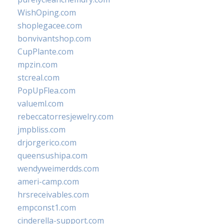
WishOping.com
shoplegacee.com
bonvivantshop.com
CupPlante.com
mpzin.com
stcreal.com
PopUpFlea.com
valueml.com
rebeccatorresjewelry.com
jmpbliss.com
drjorgerico.com
queensushipa.com
wendyweimerdds.com
ameri-camp.com
hrsreceivables.com
empconst1.com
cinderella-support.com