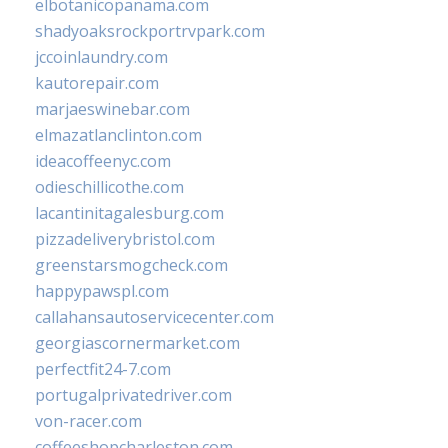
elbotanicopanama.com
shadyoaksrockportrvpark.com
jccoinlaundry.com
kautorepair.com
marjaeswinebar.com
elmazatlanclinton.com
ideacoffeenyc.com
odieschillicothe.com
lacantinitagalesburg.com
pizzadeliverybristol.com
greenstarsmogcheck.com
happypawspl.com
callahansautoservicecenter.com
georgiascornermarket.com
perfectfit24-7.com
portugalprivatedriver.com
von-racer.com
coffeeshopcharleston.com