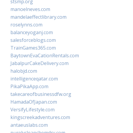
stsmp.org
manoelneves.com
mandelaeffectlibrary.com
roselynns.com
balanceyoganj.com
salesforceblogs.com
TrainGames365.com
BaytownEvaCationRentals.com
JabalpurCakeDelivery.com
halobjd.com
intelligenceqatar.com
PikaPikaApp.com
takecareofbusinessdfw.org
HamadaOfJapan.com
VersifyLifestyle.com
kingscreekadventures.com
antaeuslabs.com
purelycleanchemdry.com