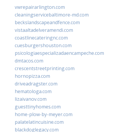
vwrepairarlington.com
cleaningservicebaltimore-md.com
beckslandscapeandfence.com
vistaaltadelveramendi.com
coastlinecateringnc.com
cuesburgershouston.com
psicologiaespecializadaencampeche.com
dmtacos.com
crescentstreetprinting.com
hornopizza.com
driveadragster.com
hematologa.com
lizaivanov.com
guesttinyhomes.com
home-plow-by-meyer.com
palatelatincuisine.com
blackdoglegacy.com