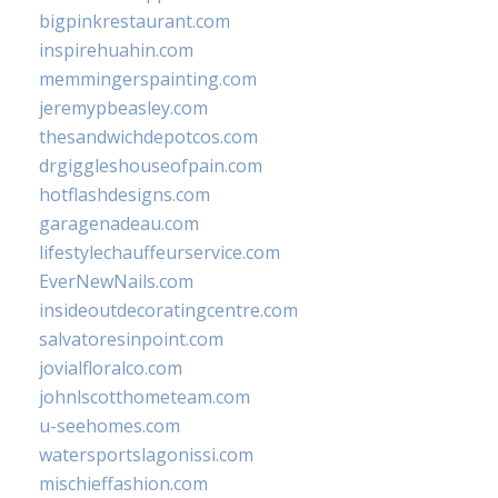
bigpinkrestaurant.com
inspirehuahin.com
memmingerspainting.com
jeremypbeasley.com
thesandwichdepotcos.com
drgiggleshouseofpain.com
hotflashdesigns.com
garagenadeau.com
lifestylechauffeurservice.com
EverNewNails.com
insideoutdecoratingcentre.com
salvatoresinpoint.com
jovialfloralco.com
johnlscotthometeam.com
u-seehomes.com
watersportslagonissi.com
mischieffashion.com