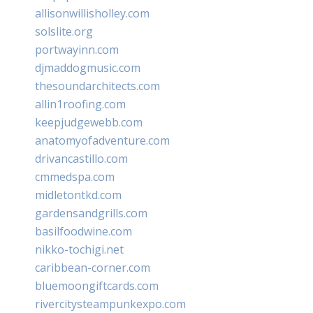
allisonwillisholley.com
solslite.org
portwayinn.com
djmaddogmusic.com
thesoundarchitects.com
allin1roofing.com
keepjudgewebb.com
anatomyofadventure.com
drivancastillo.com
cmmedspa.com
midletontkd.com
gardensandgrills.com
basilfoodwine.com
nikko-tochigi.net
caribbean-corner.com
bluemoongiftcards.com
rivercitysteampunkexpo.com