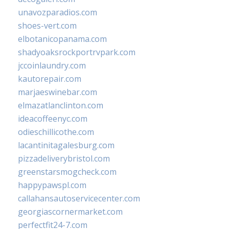
unavozparadios.com
shoes-vert.com
elbotanicopanama.com
shadyoaksrockportrvpark.com
jccoinlaundry.com
kautorepair.com
marjaeswinebar.com
elmazatlanclinton.com
ideacoffeenyc.com
odieschillicothe.com
lacantinitagalesburg.com
pizzadeliverybristol.com
greenstarsmogcheck.com
happypawspl.com
callahansautoservicecenter.com
georgiascornermarket.com
perfectfit24-7.com