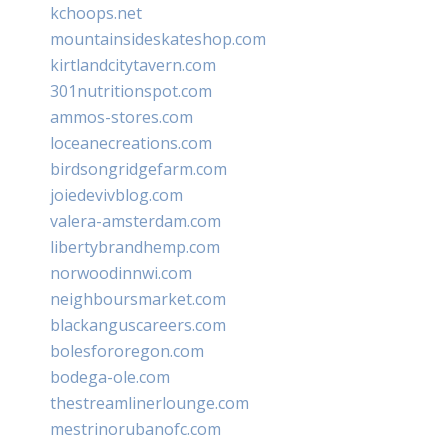
kchoops.net
mountainsideskateshop.com
kirtlandcitytavern.com
301nutritionspot.com
ammos-stores.com
loceanecreations.com
birdsongridgefarm.com
joiedevivblog.com
valera-amsterdam.com
libertybrandhemp.com
norwoodinnwi.com
neighboursmarket.com
blackanguscareers.com
bolesfororegon.com
bodega-ole.com
thestreamlinerlounge.com
mestrinorubanofc.com