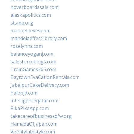
hoverboardssale.com
alaskapolitics.com
stsmp.org
manoelneves.com
mandelaeffectlibrary.com
roselynns.com
balanceyoganj.com
salesforceblogs.com
TrainGames365.com
BaytownEvaCationRentals.com
JabalpurCakeDelivery.com
halobjd.com
intelligenceqatar.com
PikaPikaApp.com
takecareofbusinessdfw.org
HamadaOfJapan.com
VersifyLifestyle.com