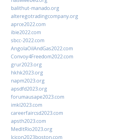
naswwebed.org
balithut-manado.org
alteregotradingcompany.org
aprce2022.com
ibie2022.com
sbcc-2022.com
AngolaOilAndGas2022.com
Convoy4Freedom2022.com
grur2023.org
hkhk2023.org
napm2023.org
apsdfd2023.org
forumausape2023.com
imkl2023.com
careerfaircsd2023.com
apsth2023.com
MedItRio2023.org
lcicon2023boston.com