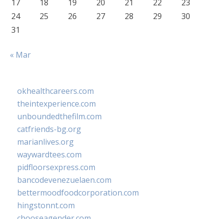
17
18
19
20
21
22
23
24
25
26
27
28
29
30
31
« Mar
okhealthcareers.com
theintexperience.com
unboundedthefilm.com
catfriends-bg.org
marianlives.org
waywardtees.com
pidfloorsexpress.com
bancodevenezuelaen.com
bettermoodfoodcorporation.com
hingstonnt.com
chooseagender.com