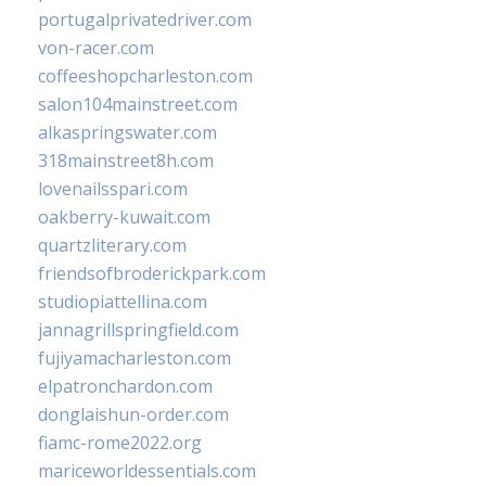
portugalprivatedriver.com
von-racer.com
coffeeshopcharleston.com
salon104mainstreet.com
alkaspringswater.com
318mainstreet8h.com
lovenailsspari.com
oakberry-kuwait.com
quartzliterary.com
friendsofbroderickpark.com
studiopiattellina.com
jannagrillspringfield.com
fujiyamacharleston.com
elpatronchardon.com
donglaishun-order.com
fiamc-rome2022.org
mariceworldessentials.com