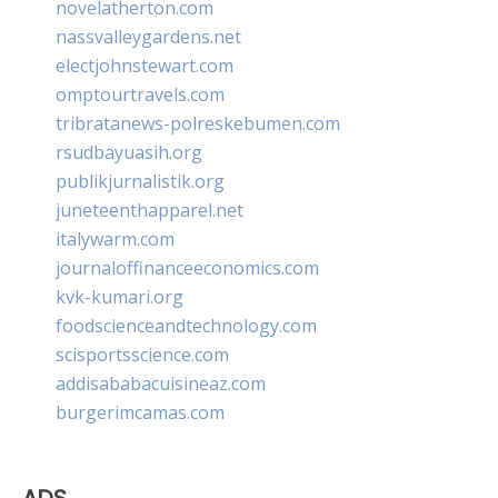
novelatherton.com
nassvalleygardens.net
electjohnstewart.com
omptourtravels.com
tribratanews-polreskebumen.com
rsudbayuasih.org
publikjurnalistik.org
juneteenthapparel.net
italywarm.com
journaloffinanceeconomics.com
kvk-kumari.org
foodscienceandtechnology.com
scisportsscience.com
addisababacuisineaz.com
burgerimcamas.com
ADS