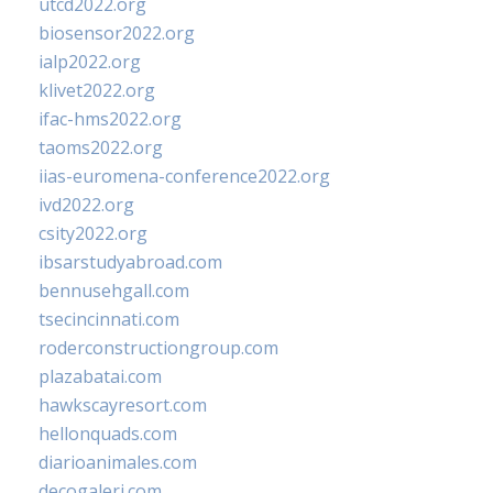
utcd2022.org
biosensor2022.org
ialp2022.org
klivet2022.org
ifac-hms2022.org
taoms2022.org
iias-euromena-conference2022.org
ivd2022.org
csity2022.org
ibsarstudyabroad.com
bennusehgall.com
tsecincinnati.com
roderconstructiongroup.com
plazabatai.com
hawkscayresort.com
hellonquads.com
diarioanimales.com
decogaleri.com