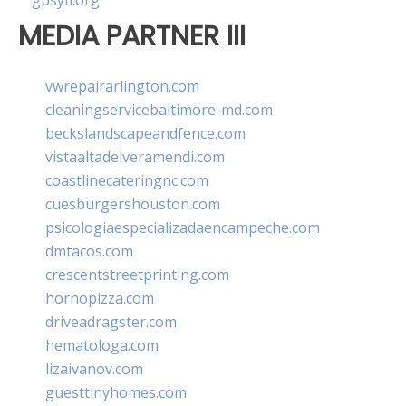
gpsyfl.org
MEDIA PARTNER III
vwrepairarlington.com
cleaningservicebaltimore-md.com
beckslandscapeandfence.com
vistaaltadelveramendi.com
coastlinecateringnc.com
cuesburgershouston.com
psicologiaespecializadaencampeche.com
dmtacos.com
crescentstreetprinting.com
hornopizza.com
driveadragster.com
hematologa.com
lizaivanov.com
guesttinyhomes.com