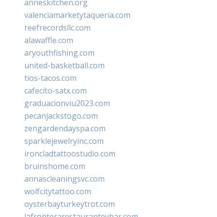
anneskitchen.org
valenciamarketytaqueria.com
reefrecordsllc.com
alawaffle.com
aryouthfishing.com
united-basketball.com
tios-tacos.com
cafecito-satx.com
graduacionviu2023.com
pecanjackstogo.com
zengardendayspa.com
sparklejewelryinc.com
ironcladtattoostudio.com
bruinshome.com
annascleaningsvc.com
wolfcitytattoo.com
oysterbayturkeytrot.com
lafronterarestauranteybar.com