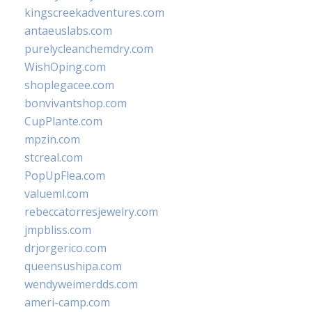
kingscreekadventures.com
antaeuslabs.com
purelycleanchemdry.com
WishOping.com
shoplegacee.com
bonvivantshop.com
CupPlante.com
mpzin.com
stcreal.com
PopUpFlea.com
valueml.com
rebeccatorresjewelry.com
jmpbliss.com
drjorgerico.com
queensushipa.com
wendyweimerdds.com
ameri-camp.com