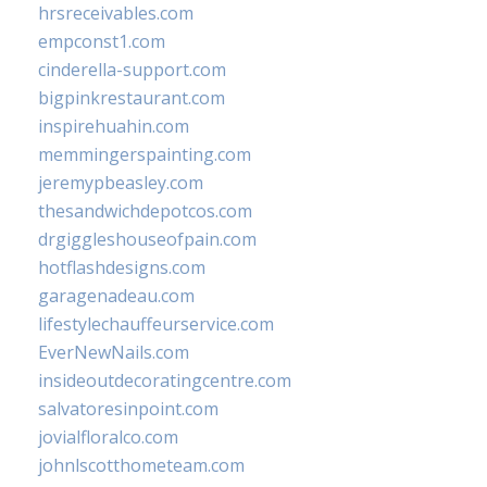
hrsreceivables.com
empconst1.com
cinderella-support.com
bigpinkrestaurant.com
inspirehuahin.com
memmingerspainting.com
jeremypbeasley.com
thesandwichdepotcos.com
drgiggleshouseofpain.com
hotflashdesigns.com
garagenadeau.com
lifestylechauffeurservice.com
EverNewNails.com
insideoutdecoratingcentre.com
salvatoresinpoint.com
jovialfloralco.com
johnlscotthometeam.com