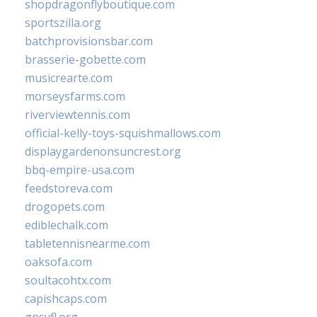
shopdragonflyboutique.com
sportszilla.org
batchprovisionsbar.com
brasserie-gobette.com
musicrearte.com
morseysfarms.com
riverviewtennis.com
official-kelly-toys-squishmallows.com
displaygardenonsuncrest.org
bbq-empire-usa.com
feedstoreva.com
drogopets.com
ediblechalk.com
tabletennisnearme.com
oaksofa.com
soultacohtx.com
capishcaps.com