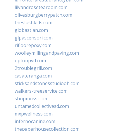
lilyandrosetearoom.com
olivesburgberrypatch.com
theslushkids.com
giobastian.com
glpascensori.com
rifloorepoxy.com
woolleymillingandpaving.com
uptonpvd.com
2troublegrill.com
casateranga.com
sticksandstonesstudiooh.com
walkers-treeservice.com
shopmossi.com
untamedcollectivesd.com
mxpwellness.com
infernocanine.com
thepaperhousecollection.com