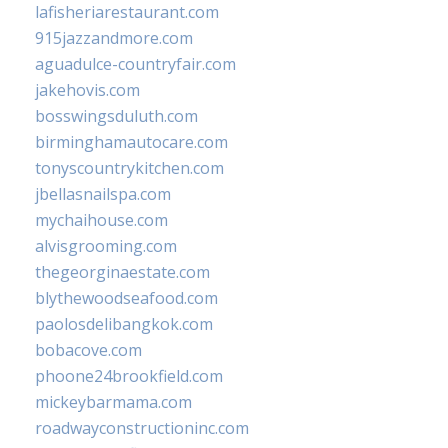
lafisheriarestaurant.com
915jazzandmore.com
aguadulce-countryfair.com
jakehovis.com
bosswingsduluth.com
birminghamautocare.com
tonyscountrykitchen.com
jbellasnailspa.com
mychaihouse.com
alvisgrooming.com
thegeorginaestate.com
blythewoodseafood.com
paolosdelibangkok.com
bobacove.com
phoone24brookfield.com
mickeybarmama.com
roadwayconstructioninc.com