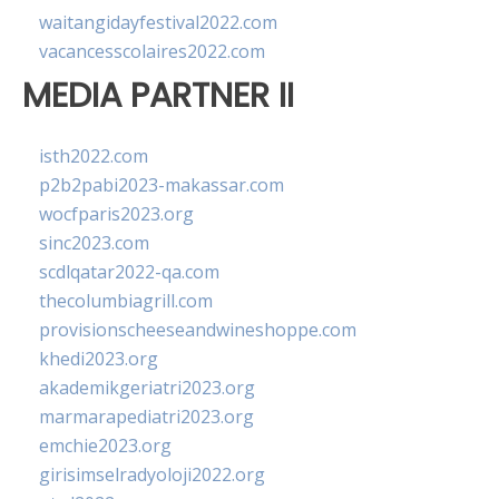
waitangidayfestival2022.com
vacancesscolaires2022.com
MEDIA PARTNER II
isth2022.com
p2b2pabi2023-makassar.com
wocfparis2023.org
sinc2023.com
scdlqatar2022-qa.com
thecolumbiagrill.com
provisionscheeseandwineshoppe.com
khedi2023.org
akademikgeriatri2023.org
marmarapediatri2023.org
emchie2023.org
girisimselradyoloji2022.org