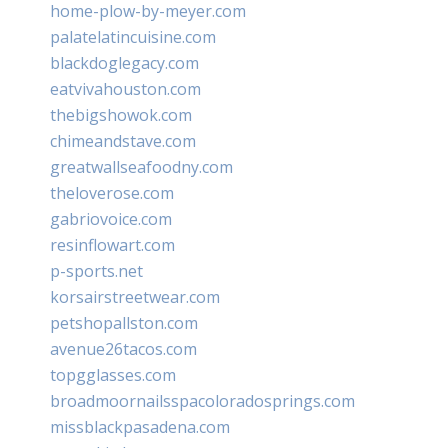
home-plow-by-meyer.com
palatelatincuisine.com
blackdoglegacy.com
eatvivahouston.com
thebigshowok.com
chimeandstave.com
greatwallseafoodny.com
theloverose.com
gabriovoice.com
resinflowart.com
p-sports.net
korsairstreetwear.com
petshopallston.com
avenue26tacos.com
topgglasses.com
broadmoornailsspacoloradosprings.com
missblackpasadena.com