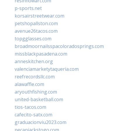
resinflowart.com
p-sports.net
korsairstreetwear.com
petshopallston.com
avenue26tacos.com
topgglasses.com
broadmoornailsspacoloradosprings.com
missblackpasadena.com
anneskitchen.org
valenciamarketytaqueria.com
reefrecordsllc.com
alawaffle.com
aryouthfishing.com
united-basketball.com
tios-tacos.com
cafecito-satx.com
graduacionviu2023.com
pecanjackstogo.com