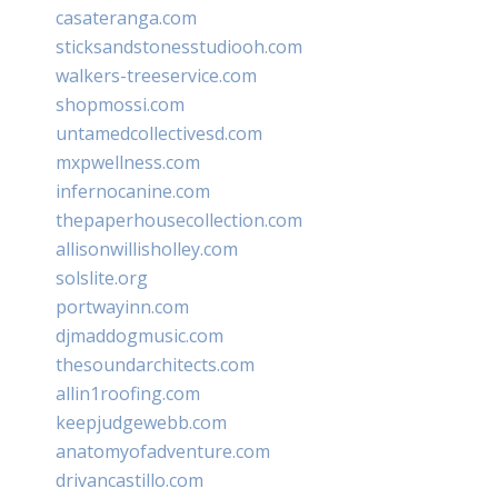
casateranga.com
sticksandstonesstudiooh.com
walkers-treeservice.com
shopmossi.com
untamedcollectivesd.com
mxpwellness.com
infernocanine.com
thepaperhousecollection.com
allisonwillisholley.com
solslite.org
portwayinn.com
djmaddogmusic.com
thesoundarchitects.com
allin1roofing.com
keepjudgewebb.com
anatomyofadventure.com
drivancastillo.com