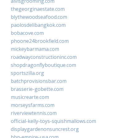
alvisgrooming.com
thegeorginaestate.com
blythewoodseafood.com
paolosdelibangkok.com
bobacove.com
phoone24brookfield.com
mickeybarmama.com
roadwayconstructioninc.com
shopdragonflyboutique.com
sportszilla.org
batchprovisionsbar.com
brasserie-gobette.com
musicrearte.com
morseysfarms.com
riverviewtennis.com
official-kelly-toys-squishmallows.com
displaygardenonsuncrest.org
bbq-empire-usa.com