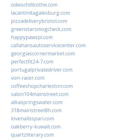
odieschillicothe.com
lacantinitagalesburg.com
pizzadeliverybristol.com
greenstarsmogcheck.com
happypawspl.com
callahansautoservicecenter.com
georgiascornermarket.com
perfectfit24-7.com
portugalprivatedriver.com
von-racer.com
coffeeshopcharleston.com
salon104mainstreet.com
alkaspringswater.com
318mainstreet8h.com
lovenailsspari.com
oakberry-kuwait.com
quartzliterary.com