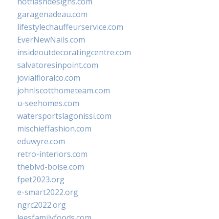
hotflashdesigns.com
garagenadeau.com
lifestylechauffeurservice.com
EverNewNails.com
insideoutdecoratingcentre.com
salvatoresinpoint.com
jovialfloralco.com
johnlscotthometeam.com
u-seehomes.com
watersportslagonissi.com
mischieffashion.com
eduwyre.com
retro-interiors.com
theblvd-boise.com
fpet2023.org
e-smart2022.org
ngrc2022.org
leesfamilyfoods.com