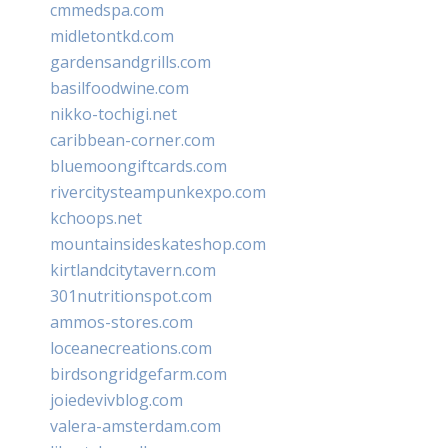
cmmedspa.com
midletontkd.com
gardensandgrills.com
basilfoodwine.com
nikko-tochigi.net
caribbean-corner.com
bluemoongiftcards.com
rivercitysteampunkexpo.com
kchoops.net
mountainsideskateshop.com
kirtlandcitytavern.com
301nutritionspot.com
ammos-stores.com
loceanecreations.com
birdsongridgefarm.com
joiedevivblog.com
valera-amsterdam.com