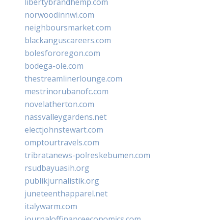
libertybrandhemp.com
norwoodinnwi.com
neighboursmarket.com
blackanguscareers.com
bolesfororegon.com
bodega-ole.com
thestreamlinerlounge.com
mestrinorubanofc.com
novelatherton.com
nassvalleygardens.net
electjohnstewart.com
omptourtravels.com
tribratanews-polreskebumen.com
rsudbayuasih.org
publikjurnalistik.org
juneteenthapparel.net
italywarm.com
journaloffinanceeconomics.com