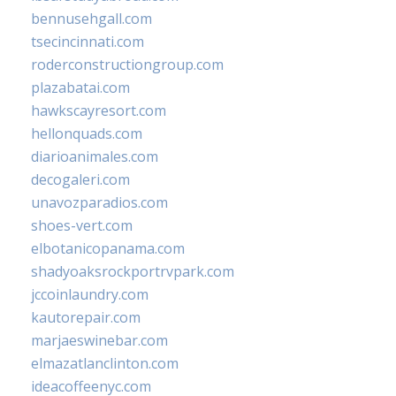
bennusehgall.com
tsecincinnati.com
roderconstructiongroup.com
plazabatai.com
hawkscayresort.com
hellonquads.com
diarioanimales.com
decogaleri.com
unavozparadios.com
shoes-vert.com
elbotanicopanama.com
shadyoaksrockportrvpark.com
jccoinlaundry.com
kautorepair.com
marjaeswinebar.com
elmazatlanclinton.com
ideacoffeenyc.com