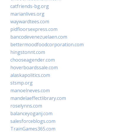
catfriends-bg.org
marianlives.org
waywardtees.com
pidfloorsexpress.com
bancodevenezuelaen.com
bettermoodfoodcorporation.com
hingstonnt.com
chooseagender.com
hoverboardssale.com
alaskapolitics.com
stsmp.org
manoelneves.com
mandelaeffectlibrary.com
roselynns.com
balanceyoganj.com
salesforceblogs.com
TrainGames365.com