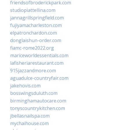
friendsofbroderickpark.com
studiopiattellina.com
jannagrillspringfield.com
fujiyamacharleston.com
elpatronchardon.com
donglaishun-order.com
fiamc-rome2022.org
mariceworldessentials.com
lafisheriarestaurant.com
915jazzandmore.com
aguadulce-countryfair.com
jakehovis.com
bosswingsduluth.com
birminghamautocare.com
tonyscountrykitchen.com
jbellasnailspa.com
mychaihouse.com