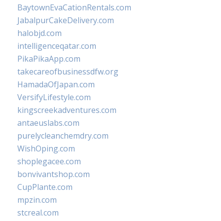
BaytownEvaCationRentals.com
JabalpurCakeDelivery.com
halobjd.com
intelligenceqatar.com
PikaPikaApp.com
takecareofbusinessdfw.org
HamadaOfJapan.com
VersifyLifestyle.com
kingscreekadventures.com
antaeuslabs.com
purelycleanchemdry.com
WishOping.com
shoplegacee.com
bonvivantshop.com
CupPlante.com
mpzin.com
stcreal.com