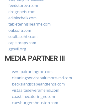
feedstoreva.com
drogopets.com
ediblechalk.com
tabletennisnearme.com
oaksofa.com
soultacohtx.com
capishcaps.com
gpsyfl.org
MEDIA PARTNER III
vwrepairarlington.com
cleaningservicebaltimore-md.com
beckslandscapeandfence.com
vistaaltadelveramendi.com
coastlinecateringnc.com
cuesburgershouston.com