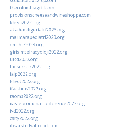
scdlqatar2022-qa.com
thecolumbiagrill.com
provisionscheeseandwineshoppe.com
khedi2023.org
akademikgeriatri2023.org
marmarapediatri2023.org
emchie2023.org
girisimselradyoloji2022.org
utcd2022.org
biosensor2022.org
ialp2022.org
klivet2022.org
ifac-hms2022.org
taoms2022.org
iias-euromena-conference2022.org
ivd2022.org
csity2022.org
ibsarstudyabroad.com