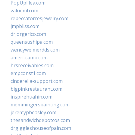
PopUpFlea.com
valueml.com
rebeccatorresjewelry.com
jmpbliss.com
drjorgerico.com
queensushipa.com
wendyweimerdds.com
ameri-camp.com
hrsreceivables.com
empconst1.com
cinderella-support.com
bigpinkrestaurant.com
inspirehuahin.com
memmingerspainting.com
jeremypbeasley.com
thesandwichdepotcos.com
drgiggleshouseofpain.com