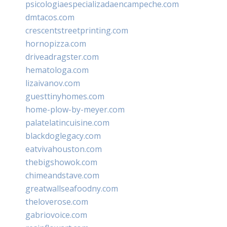
psicologiaespecializadaencampeche.com
dmtacos.com
crescentstreetprinting.com
hornopizza.com
driveadragster.com
hematologa.com
lizaivanov.com
guesttinyhomes.com
home-plow-by-meyer.com
palatelatincuisine.com
blackdoglegacy.com
eatvivahouston.com
thebigshowok.com
chimeandstave.com
greatwallseafoodny.com
theloverose.com
gabriovoice.com