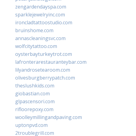
zengardendayspa.com
sparklejewelryinc.com
ironcladtattoostudio.com
bruinshome.com
annascleaningsvc.com
wolfcitytattoo.com
oysterbayturkeytrot.com
lafronterarestauranteybar.com
lilyandrosetearoom.com
olivesburgberrypatch.com
theslushkids.com
giobastian.com
glpascensori.com
rifloorepoxy.com
woolleymillingandpaving.com
uptonpvd.com
2troublegrill.com