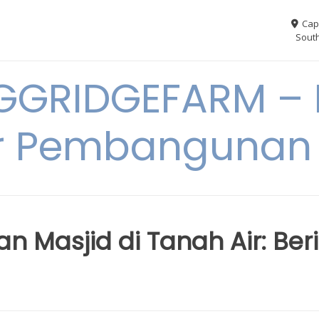
Cap
South
GGRIDGEFARM – I
r Pembangunan
 Masjid di Tanah Air: Beri