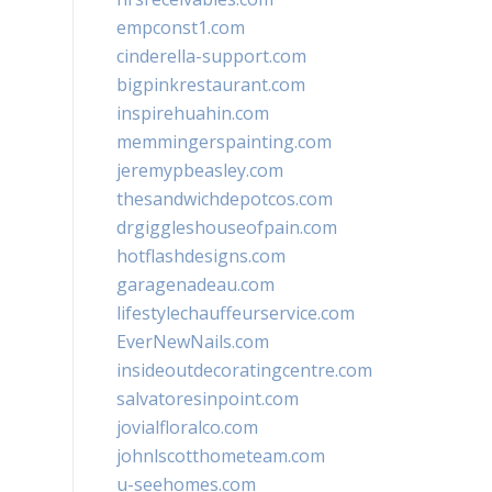
empconst1.com
cinderella-support.com
bigpinkrestaurant.com
inspirehuahin.com
memmingerspainting.com
jeremypbeasley.com
thesandwichdepotcos.com
drgiggleshouseofpain.com
hotflashdesigns.com
garagenadeau.com
lifestylechauffeurservice.com
EverNewNails.com
insideoutdecoratingcentre.com
salvatoresinpoint.com
jovialfloralco.com
johnlscotthometeam.com
u-seehomes.com