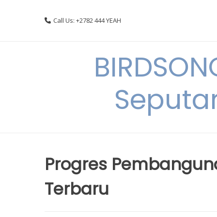
Skip
to
Call Us: +2782 444 YEAH
content
BIRDSON
Seputa
Progres Pembangunan
Terbaru