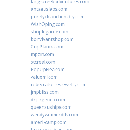
kingscreekadventures.com
antaeuslabs.com
purelycleanchemdry.com
WishOping.com
shoplegacee.com
bonvivantshop.com
CupPlante.com
mpzin.com
stcreal.com
PopUpFlea.com
valueml.com
rebeccatorresjewelry.com
jmpbliss.com
drjorgerico.com
queensushipa.com
wendyweimerdds.com
ameri-camp.com
hrsreceivables.com