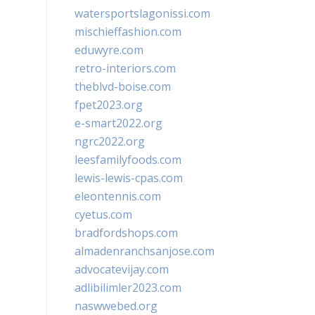
watersportslagonissi.com
mischieffashion.com
eduwyre.com
retro-interiors.com
theblvd-boise.com
fpet2023.org
e-smart2022.org
ngrc2022.org
leesfamilyfoods.com
lewis-lewis-cpas.com
eleontennis.com
cyetus.com
bradfordshops.com
almadenranchsanjose.com
advocatevijay.com
adlibilimler2023.com
naswwebed.org