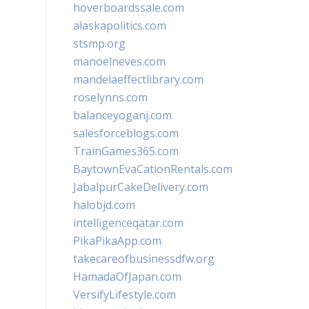
hoverboardssale.com
alaskapolitics.com
stsmp.org
manoelneves.com
mandelaeffectlibrary.com
roselynns.com
balanceyoganj.com
salesforceblogs.com
TrainGames365.com
BaytownEvaCationRentals.com
JabalpurCakeDelivery.com
halobjd.com
intelligenceqatar.com
PikaPikaApp.com
takecareofbusinessdfw.org
HamadaOfJapan.com
VersifyLifestyle.com