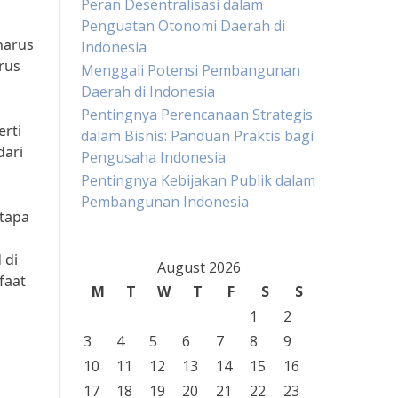
Peran Desentralisasi dalam
Penguatan Otonomi Daerah di
harus
Indonesia
rus
Menggali Potensi Pembangunan
Daerah di Indonesia
Pentingnya Perencanaan Strategis
rti
dalam Bisnis: Panduan Praktis bagi
dari
Pengusaha Indonesia
Pentingnya Kebijakan Publik dalam
Pembangunan Indonesia
etapa
 di
August 2026
faat
M
T
W
T
F
S
S
1
2
3
4
5
6
7
8
9
10
11
12
13
14
15
16
17
18
19
20
21
22
23