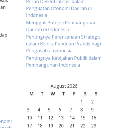
sia.
Peran Desentralisasi dalam
dan
Penguatan Otonomi Daerah di
Indonesia
Menggali Potensi Pembangunan
Daerah di Indonesia
adap
Pentingnya Perencanaan Strategis
dalam Bisnis: Panduan Praktis bagi
Pengusaha Indonesia
Pentingnya Kebijakan Publik dalam
Pembangunan Indonesia
August 2026
M
T
W
T
F
S
S
1
2
3
4
5
6
7
8
9
10
11
12
13
14
15
16
onomi
17
18
19
20
21
22
23