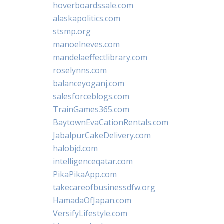
hoverboardssale.com
alaskapolitics.com
stsmp.org
manoelneves.com
mandelaeffectlibrary.com
roselynns.com
balanceyoganj.com
salesforceblogs.com
TrainGames365.com
BaytownEvaCationRentals.com
JabalpurCakeDelivery.com
halobjd.com
intelligenceqatar.com
PikaPikaApp.com
takecareofbusinessdfw.org
HamadaOfJapan.com
VersifyLifestyle.com