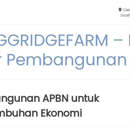
Cap
South
GGRIDGEFARM – I
r Pembangunan
bangunan APBN untuk
umbuhan Ekonomi