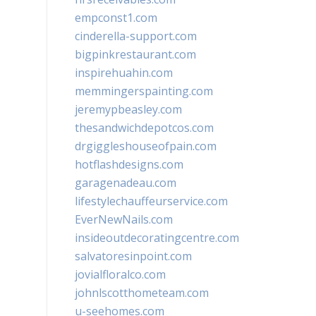
empconst1.com
cinderella-support.com
bigpinkrestaurant.com
inspirehuahin.com
memmingerspainting.com
jeremypbeasley.com
thesandwichdepotcos.com
drgiggleshouseofpain.com
hotflashdesigns.com
garagenadeau.com
lifestylechauffeurservice.com
EverNewNails.com
insideoutdecoratingcentre.com
salvatoresinpoint.com
jovialfloralco.com
johnlscotthometeam.com
u-seehomes.com