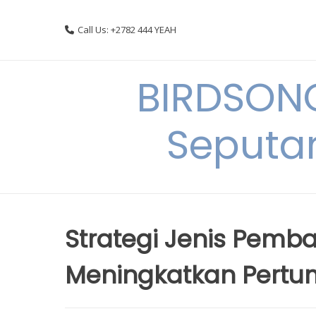
Skip
to
Call Us: +2782 444 YEAH
content
BIRDSON
Seputa
Strategi Jenis Pem
Meningkatkan Pert