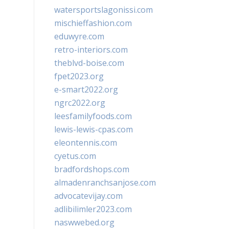
watersportslagonissi.com
mischieffashion.com
eduwyre.com
retro-interiors.com
theblvd-boise.com
fpet2023.org
e-smart2022.org
ngrc2022.org
leesfamilyfoods.com
lewis-lewis-cpas.com
eleontennis.com
cyetus.com
bradfordshops.com
almadenranchsanjose.com
advocatevijay.com
adlibilimler2023.com
naswwebed.org