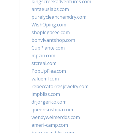
kingscreekadventures.com
antaeuslabs.com
purelycleanchemdry.com
WishOping.com
shoplegacee.com
bonvivantshop.com
CupPlante.com
mpzin.com
stcreal.com
PopUpFlea.com
valueml.com
rebeccatorresjewelry.com
jmpbliss.com
drjorgerico.com
queensushipa.com
wendyweimerdds.com
ameri-camp.com
hrsreceivables.com