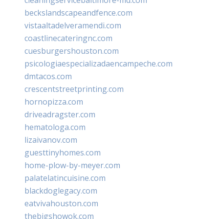
beckslandscapeandfence.com
vistaaltadelveramendi.com
coastlinecateringnc.com
cuesburgershouston.com
psicologiaespecializadaencampeche.com
dmtacos.com
crescentstreetprinting.com
hornopizza.com
driveadragster.com
hematologa.com
lizaivanov.com
guesttinyhomes.com
home-plow-by-meyer.com
palatelatincuisine.com
blackdoglegacy.com
eatvivahouston.com
thebigshowok.com