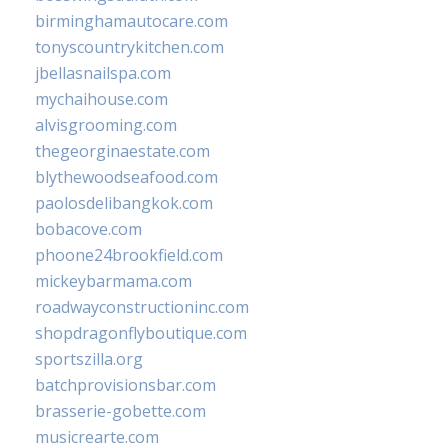
birminghamautocare.com
tonyscountrykitchen.com
jbellasnailspa.com
mychaihouse.com
alvisgrooming.com
thegeorginaestate.com
blythewoodseafood.com
paolosdelibangkok.com
bobacove.com
phoone24brookfield.com
mickeybarmama.com
roadwayconstructioninc.com
shopdragonflyboutique.com
sportszilla.org
batchprovisionsbar.com
brasserie-gobette.com
musicrearte.com