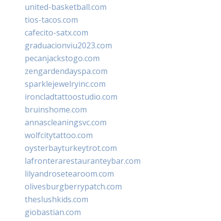
united-basketball.com
tios-tacos.com
cafecito-satx.com
graduacionviu2023.com
pecanjackstogo.com
zengardendayspa.com
sparklejewelryinc.com
ironcladtattoostudio.com
bruinshome.com
annascleaningsvc.com
wolfcitytattoo.com
oysterbayturkeytrot.com
lafronterarestauranteybar.com
lilyandrosetearoom.com
olivesburgberrypatch.com
theslushkids.com
giobastian.com