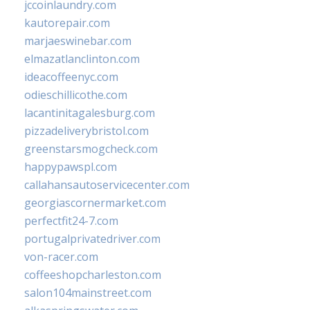
jccoinlaundry.com
kautorepair.com
marjaeswinebar.com
elmazatlanclinton.com
ideacoffeenyc.com
odieschillicothe.com
lacantinitagalesburg.com
pizzadeliverybristol.com
greenstarsmogcheck.com
happypawspl.com
callahansautoservicecenter.com
georgiascornermarket.com
perfectfit24-7.com
portugalprivatedriver.com
von-racer.com
coffeeshopcharleston.com
salon104mainstreet.com