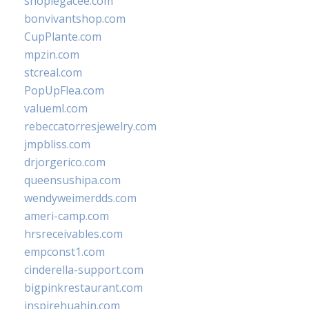
shoplegacee.com
bonvivantshop.com
CupPlante.com
mpzin.com
stcreal.com
PopUpFlea.com
valueml.com
rebeccatorresjewelry.com
jmpbliss.com
drjorgerico.com
queensushipa.com
wendyweimerdds.com
ameri-camp.com
hrsreceivables.com
empconst1.com
cinderella-support.com
bigpinkrestaurant.com
inspirehuahin.com