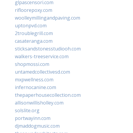
glpascensori.com
rifloorepoxy.com
woolleymillingandpaving.com
uptonpvd.com
2troublegrill.com
casateranga.com
sticksandstonesstudiooh.com
walkers-treeservice.com
shopmossi.com
untamedcollectivesd.com
mxpwellness.com
infernocanine.com
thepaperhousecollection.com
allisonwillisholley.com
solslite.org
portwayinn.com
djmaddogmusic.com