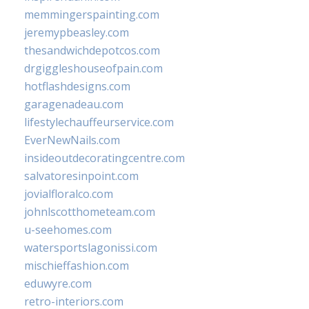
memmingerspainting.com
jeremypbeasley.com
thesandwichdepotcos.com
drgiggleshouseofpain.com
hotflashdesigns.com
garagenadeau.com
lifestylechauffeurservice.com
EverNewNails.com
insideoutdecoratingcentre.com
salvatoresinpoint.com
jovialfloralco.com
johnlscotthometeam.com
u-seehomes.com
watersportslagonissi.com
mischieffashion.com
eduwyre.com
retro-interiors.com