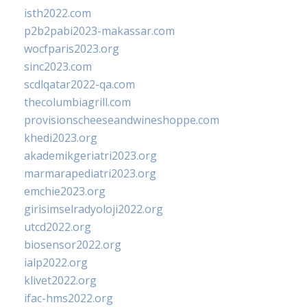
isth2022.com
p2b2pabi2023-makassar.com
wocfparis2023.org
sinc2023.com
scdlqatar2022-qa.com
thecolumbiagrill.com
provisionscheeseandwineshoppe.com
khedi2023.org
akademikgeriatri2023.org
marmarapediatri2023.org
emchie2023.org
girisimselradyoloji2022.org
utcd2022.org
biosensor2022.org
ialp2022.org
klivet2022.org
ifac-hms2022.org