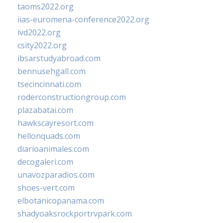
taoms2022.org
iias-euromena-conference2022.org
ivd2022.org
csity2022.org
ibsarstudyabroad.com
bennusehgall.com
tsecincinnati.com
roderconstructiongroup.com
plazabatai.com
hawkscayresort.com
hellonquads.com
diarioanimales.com
decogaleri.com
unavozparadios.com
shoes-vert.com
elbotanicopanama.com
shadyoaksrockportrvpark.com