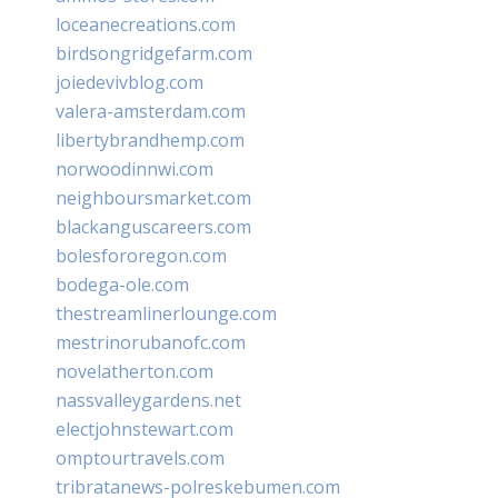
loceanecreations.com
birdsongridgefarm.com
joiedevivblog.com
valera-amsterdam.com
libertybrandhemp.com
norwoodinnwi.com
neighboursmarket.com
blackanguscareers.com
bolesfororegon.com
bodega-ole.com
thestreamlinerlounge.com
mestrinorubanofc.com
novelatherton.com
nassvalleygardens.net
electjohnstewart.com
omptourtravels.com
tribratanews-polreskebumen.com