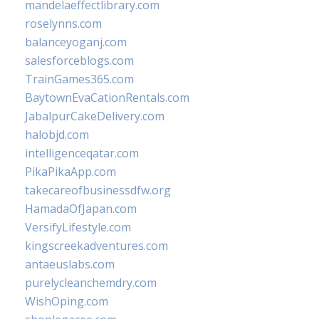
mandelaeffectlibrary.com
roselynns.com
balanceyoganj.com
salesforceblogs.com
TrainGames365.com
BaytownEvaCationRentals.com
JabalpurCakeDelivery.com
halobjd.com
intelligenceqatar.com
PikaPikaApp.com
takecareofbusinessdfw.org
HamadaOfJapan.com
VersifyLifestyle.com
kingscreekadventures.com
antaeuslabs.com
purelycleanchemdry.com
WishOping.com