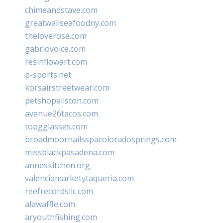
chimeandstave.com
greatwallseafoodny.com
theloverose.com
gabriovoice.com
resinflowart.com
p-sports.net
korsairstreetwear.com
petshopallston.com
avenue26tacos.com
topgglasses.com
broadmoornailsspacoloradosprings.com
missblackpasadena.com
anneskitchen.org
valenciamarketytaqueria.com
reefrecordsllc.com
alawaffle.com
aryouthfishing.com