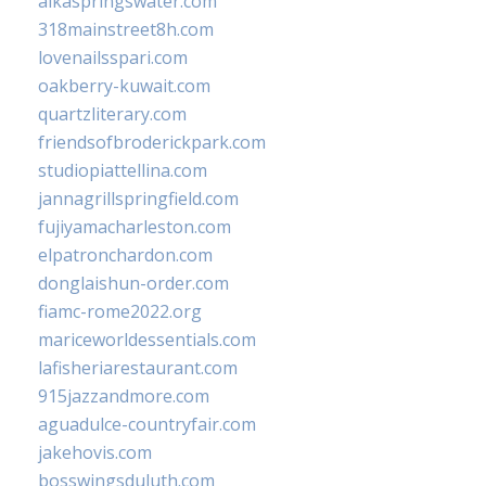
alkaspringswater.com
318mainstreet8h.com
lovenailsspari.com
oakberry-kuwait.com
quartzliterary.com
friendsofbroderickpark.com
studiopiattellina.com
jannagrillspringfield.com
fujiyamacharleston.com
elpatronchardon.com
donglaishun-order.com
fiamc-rome2022.org
mariceworldessentials.com
lafisheriarestaurant.com
915jazzandmore.com
aguadulce-countryfair.com
jakehovis.com
bosswingsduluth.com