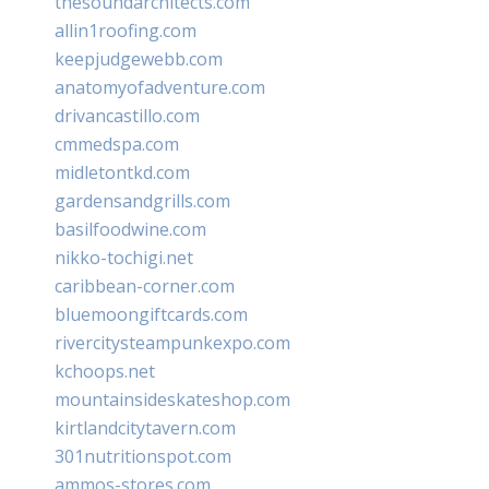
thesoundarchitects.com
allin1roofing.com
keepjudgewebb.com
anatomyofadventure.com
drivancastillo.com
cmmedspa.com
midletontkd.com
gardensandgrills.com
basilfoodwine.com
nikko-tochigi.net
caribbean-corner.com
bluemoongiftcards.com
rivercitysteampunkexpo.com
kchoops.net
mountainsideskateshop.com
kirtlandcitytavern.com
301nutritionspot.com
ammos-stores.com