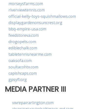
morseysfarms.com
riverviewtennis.com
official-kelly-toys-squishmallows.com
displaygardenonsuncrest.org
bbq-empire-usa.com
feedstoreva.com
drogopets.com
ediblechalk.com
tabletennisnearme.com
oaksofa.com
soultacohtx.com
capishcaps.com
gpsyfl.org
MEDIA PARTNER III
vwrepairarlington.com
cleaningservicebaltimore-md.com