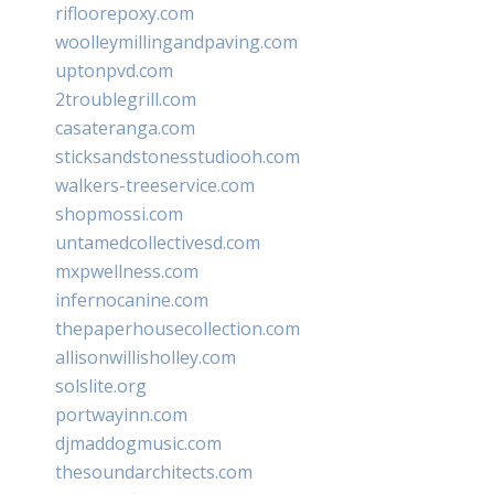
rifloorepoxy.com
woolleymillingandpaving.com
uptonpvd.com
2troublegrill.com
casateranga.com
sticksandstonesstudiooh.com
walkers-treeservice.com
shopmossi.com
untamedcollectivesd.com
mxpwellness.com
infernocanine.com
thepaperhousecollection.com
allisonwillisholley.com
solslite.org
portwayinn.com
djmaddogmusic.com
thesoundarchitects.com