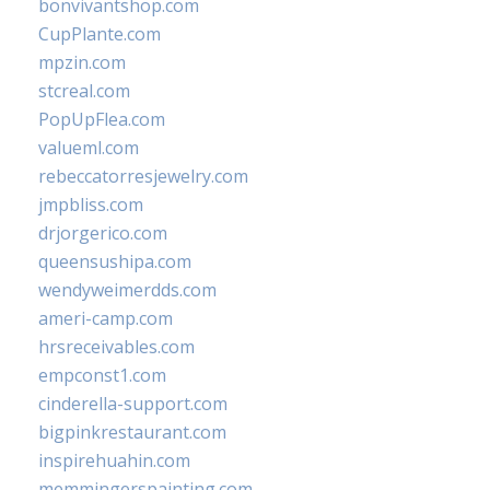
bonvivantshop.com
CupPlante.com
mpzin.com
stcreal.com
PopUpFlea.com
valueml.com
rebeccatorresjewelry.com
jmpbliss.com
drjorgerico.com
queensushipa.com
wendyweimerdds.com
ameri-camp.com
hrsreceivables.com
empconst1.com
cinderella-support.com
bigpinkrestaurant.com
inspirehuahin.com
memmingerspainting.com