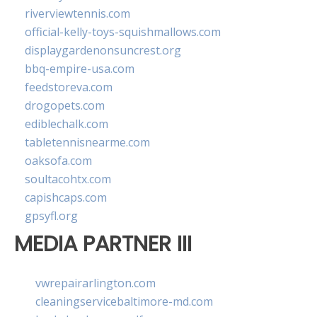
riverviewtennis.com
official-kelly-toys-squishmallows.com
displaygardenonsuncrest.org
bbq-empire-usa.com
feedstoreva.com
drogopets.com
ediblechalk.com
tabletennisnearme.com
oaksofa.com
soultacohtx.com
capishcaps.com
gpsyfl.org
MEDIA PARTNER III
vwrepairarlington.com
cleaningservicebaltimore-md.com