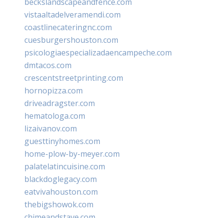
beckslandscapeandfence.com
vistaaltadelveramendi.com
coastlinecateringnc.com
cuesburgershouston.com
psicologiaespecializadaencampeche.com
dmtacos.com
crescentstreetprinting.com
hornopizza.com
driveadragster.com
hematologa.com
lizaivanov.com
guesttinyhomes.com
home-plow-by-meyer.com
palatelatincuisine.com
blackdoglegacy.com
eatvivahouston.com
thebigshowok.com
chimeandstave.com