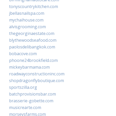
tonyscountrykitchen.com
jbellasnailspa.com
mychaihouse.com
alvisgrooming.com
thegeorginaestate.com
blythewoodseafood.com
paolosdelibangkok.com
bobacove.com
phoone24brookfield.com
mickeybarmama.com
roadwayconstructioninc.com
shopdragonflyboutique.com
sportszilla.org
batchprovisionsbar.com
brasserie-gobette.com
musicrearte.com
morseysfarms.com