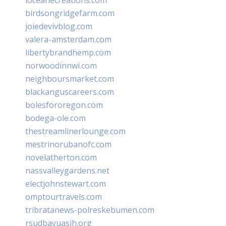
birdsongridgefarm.com
joiedevivblog.com
valera-amsterdam.com
libertybrandhemp.com
norwoodinnwi.com
neighboursmarket.com
blackanguscareers.com
bolesfororegon.com
bodega-ole.com
thestreamlinerlounge.com
mestrinorubanofc.com
novelatherton.com
nassvalleygardens.net
electjohnstewart.com
omptourtravels.com
tribratanews-polreskebumen.com
rsudbayuasih.org