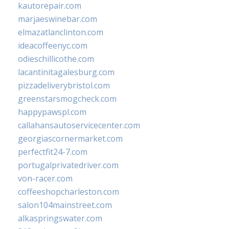
kautorepair.com
marjaeswinebar.com
elmazatlanclinton.com
ideacoffeenyc.com
odieschillicothe.com
lacantinitagalesburg.com
pizzadeliverybristol.com
greenstarsmogcheck.com
happypawspl.com
callahansautoservicecenter.com
georgiascornermarket.com
perfectfit24-7.com
portugalprivatedriver.com
von-racer.com
coffeeshopcharleston.com
salon104mainstreet.com
alkaspringswater.com