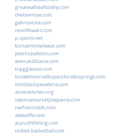
greatwallseafoodny.com
theloverose.com
gabriovoice.com
resinflowart.com
p-sports.net
korsairstreetwear.com
petshopallston.com
avenue26tacos.com
topgglasses.com
broadmoornailsspacoloradosprings.com
missblackpasadena.com
anneskitchen.org
valenciamarketytaqueria.com
reefrecordsllc.com
alawaffle.com
aryouthfishing.com
united-basketball.com