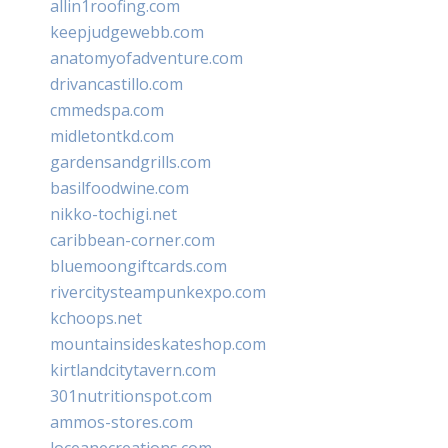
allin1roofing.com
keepjudgewebb.com
anatomyofadventure.com
drivancastillo.com
cmmedspa.com
midletontkd.com
gardensandgrills.com
basilfoodwine.com
nikko-tochigi.net
caribbean-corner.com
bluemoongiftcards.com
rivercitysteampunkexpo.com
kchoops.net
mountainsideskateshop.com
kirtlandcitytavern.com
301nutritionspot.com
ammos-stores.com
loceanecreations.com