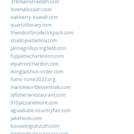
318mainstreet8h.com
lovenailsspari.com
oakberry-kuwait.com
quartzliterary.com
friendsofbroderickpark.com
studiopiattellina.com
jannagrillspringfield.com
fujiyamacharleston.com
elpatronchardon.com
donglaishun-order.com
fiamc-rome2022.org
mariceworldessentials.com
lafisheriarestaurant.com
915jazzandmore.com
aguadulce-countryfair.com
jakehovis.com
bosswingsduluth.com
birminghamautocare.com