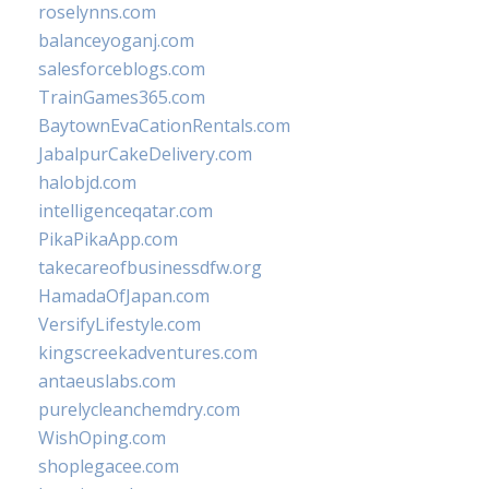
roselynns.com
balanceyoganj.com
salesforceblogs.com
TrainGames365.com
BaytownEvaCationRentals.com
JabalpurCakeDelivery.com
halobjd.com
intelligenceqatar.com
PikaPikaApp.com
takecareofbusinessdfw.org
HamadaOfJapan.com
VersifyLifestyle.com
kingscreekadventures.com
antaeuslabs.com
purelycleanchemdry.com
WishOping.com
shoplegacee.com