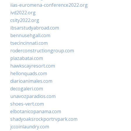
iias-euromena-conference2022.org
ivd2022.org
csity2022.org
ibsarstudyabroad.com
bennusehgall.com
tsecincinnati.com
roderconstructiongroup.com
plazabatai.com
hawkscayresort.com
hellonquads.com
diarioanimales.com
decogaleri.com
unavozparadios.com
shoes-vert.com
elbotanicopanama.com
shadyoaksrockportrvpark.com
jccoinlaundry.com