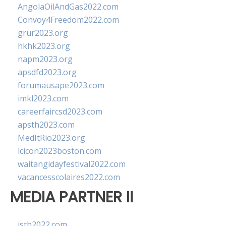
AngolaOilAndGas2022.com
Convoy4Freedom2022.com
grur2023.org
hkhk2023.org
napm2023.org
apsdfd2023.org
forumausape2023.com
imkl2023.com
careerfaircsd2023.com
apsth2023.com
MedItRio2023.org
lcicon2023boston.com
waitangidayfestival2022.com
vacancesscolaires2022.com
MEDIA PARTNER II
isth2022.com