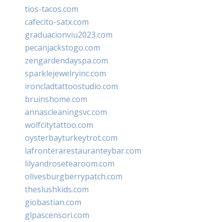
tios-tacos.com
cafecito-satx.com
graduacionviu2023.com
pecanjackstogo.com
zengardendayspa.com
sparklejewelryinc.com
ironcladtattoostudio.com
bruinshome.com
annascleaningsvc.com
wolfcitytattoo.com
oysterbayturkeytrot.com
lafronterarestauranteybar.com
lilyandrosetearoom.com
olivesburgberrypatch.com
theslushkids.com
giobastian.com
glpascensori.com