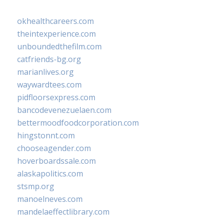
okhealthcareers.com
theintexperience.com
unboundedthefilm.com
catfriends-bg.org
marianlives.org
waywardtees.com
pidfloorsexpress.com
bancodevenezuelaen.com
bettermoodfoodcorporation.com
hingstonnt.com
chooseagender.com
hoverboardssale.com
alaskapolitics.com
stsmp.org
manoelneves.com
mandelaeffectlibrary.com