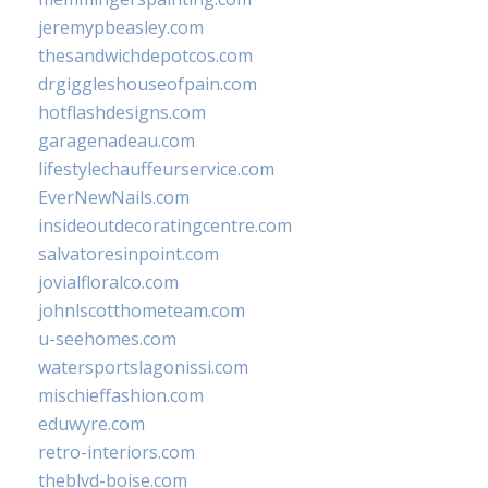
jeremypbeasley.com
thesandwichdepotcos.com
drgiggleshouseofpain.com
hotflashdesigns.com
garagenadeau.com
lifestylechauffeurservice.com
EverNewNails.com
insideoutdecoratingcentre.com
salvatoresinpoint.com
jovialfloralco.com
johnlscotthometeam.com
u-seehomes.com
watersportslagonissi.com
mischieffashion.com
eduwyre.com
retro-interiors.com
theblvd-boise.com