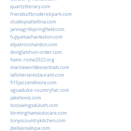
quartzliterary.com
friendsofbroderickpark.com
studiopiattellina.com
jannagrillspringfield.com
fujiyamacharleston.com
elpatronchardon.com
donglaishun-order.com
fiamc-rome2022.org
mariceworldessentials.com
lafisheriarestaurant.com
915jazzandmore.com
aguadulce-countryfair.com
jakehovis.com
bosswingsduluth.com
birminghamautocare.com
tonyscountrykitchen.com
jbellasnailspa.com