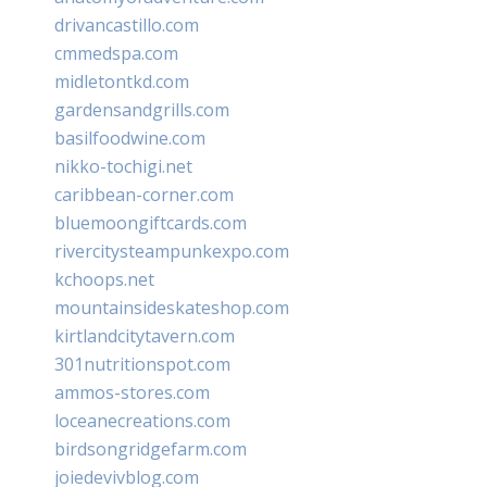
drivancastillo.com
cmmedspa.com
midletontkd.com
gardensandgrills.com
basilfoodwine.com
nikko-tochigi.net
caribbean-corner.com
bluemoongiftcards.com
rivercitysteampunkexpo.com
kchoops.net
mountainsideskateshop.com
kirtlandcitytavern.com
301nutritionspot.com
ammos-stores.com
loceanecreations.com
birdsongridgefarm.com
joiedevivblog.com