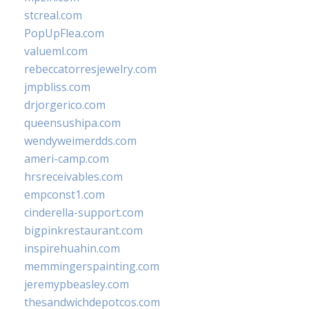
stcreal.com
PopUpFlea.com
valueml.com
rebeccatorresjewelry.com
jmpbliss.com
drjorgerico.com
queensushipa.com
wendyweimerdds.com
ameri-camp.com
hrsreceivables.com
empconst1.com
cinderella-support.com
bigpinkrestaurant.com
inspirehuahin.com
memmingerspainting.com
jeremypbeasley.com
thesandwichdepotcos.com