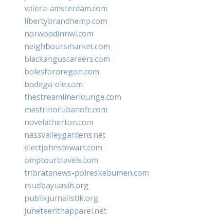
valera-amsterdam.com
libertybrandhemp.com
norwoodinnwi.com
neighboursmarket.com
blackanguscareers.com
bolesfororegon.com
bodega-ole.com
thestreamlinerlounge.com
mestrinorubanofc.com
novelatherton.com
nassvalleygardens.net
electjohnstewart.com
omptourtravels.com
tribratanews-polreskebumen.com
rsudbayuasih.org
publikjurnalistik.org
juneteenthapparel.net