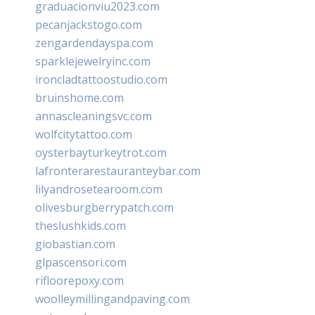
graduacionviu2023.com
pecanjackstogo.com
zengardendayspa.com
sparklejewelryinc.com
ironcladtattoostudio.com
bruinshome.com
annascleaningsvc.com
wolfcitytattoo.com
oysterbayturkeytrot.com
lafronterarestauranteybar.com
lilyandrosetearoom.com
olivesburgberrypatch.com
theslushkids.com
giobastian.com
glpascensori.com
rifloorepoxy.com
woolleymillingandpaving.com