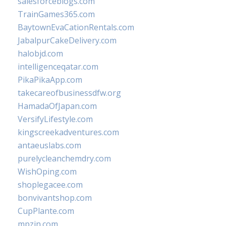
salesforceblogs.com
TrainGames365.com
BaytownEvaCationRentals.com
JabalpurCakeDelivery.com
halobjd.com
intelligenceqatar.com
PikaPikaApp.com
takecareofbusinessdfw.org
HamadaOfJapan.com
VersifyLifestyle.com
kingscreekadventures.com
antaeuslabs.com
purelycleanchemdry.com
WishOping.com
shoplegacee.com
bonvivantshop.com
CupPlante.com
mpzin.com