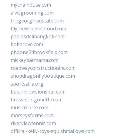
mychaihouse.com
alvisgrooming.com
thegeorginaestate.com
blythewoodseafood.com
paolosdelibangkok.com
bobacove.com
phoone24brookfield.com
mickeybarmama.com
roadwayconstructioninc.com
shopdragonflyboutique.com
sportszilla.org
batchprovisionsbar.com
brasserie-gobette.com
musicrearte.com
morseysfarms.com
riverviewtennis.com
official-kelly-toys-squishmallows.com