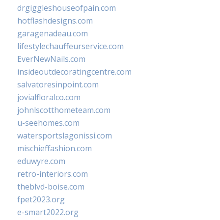
drgiggleshouseofpain.com
hotflashdesigns.com
garagenadeau.com
lifestylechauffeurservice.com
EverNewNails.com
insideoutdecoratingcentre.com
salvatoresinpoint.com
jovialfloralco.com
johnlscotthometeam.com
u-seehomes.com
watersportslagonissi.com
mischieffashion.com
eduwyre.com
retro-interiors.com
theblvd-boise.com
fpet2023.org
e-smart2022.org