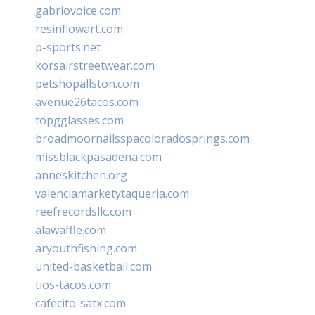
gabriovoice.com
resinflowart.com
p-sports.net
korsairstreetwear.com
petshopallston.com
avenue26tacos.com
topgglasses.com
broadmoornailsspacoloradosprings.com
missblackpasadena.com
anneskitchen.org
valenciamarketytaqueria.com
reefrecordsllc.com
alawaffle.com
aryouthfishing.com
united-basketball.com
tios-tacos.com
cafecito-satx.com