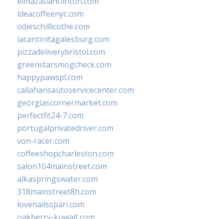
elmazatlanclinton.com
ideacoffeenyc.com
odieschillicothe.com
lacantinitagalesburg.com
pizzadeliverybristol.com
greenstarsmogcheck.com
happypawspl.com
callahansautoservicecenter.com
georgiascornermarket.com
perfectfit24-7.com
portugalprivatedriver.com
von-racer.com
coffeeshopcharleston.com
salon104mainstreet.com
alkaspringswater.com
318mainstreet8h.com
lovenailsspari.com
oakberry-kuwait.com