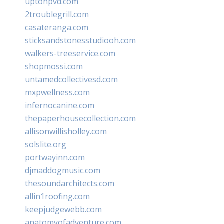
uptonpvd.com
2troublegrill.com
casateranga.com
sticksandstonesstudiooh.com
walkers-treeservice.com
shopmossi.com
untamedcollectivesd.com
mxpwellness.com
infernocanine.com
thepaperhousecollection.com
allisonwillisholley.com
solslite.org
portwayinn.com
djmaddogmusic.com
thesoundarchitects.com
allin1roofing.com
keepjudgewebb.com
anatomyofadventure.com