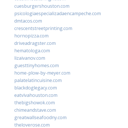
cuesburgershouston.com
psicologiaespecializadaencampeche.com
dmtacos.com
crescentstreetprinting.com
hornopizza.com
driveadragster.com
hematologa.com
lizaivanov.com
guesttinyhomes.com
home-plow-by-meyer.com
palatelatincuisine.com
blackdoglegacy.com
eatvivahouston.com
thebigshowok.com
chimeandstave.com
greatwallseafoodny.com
theloverose.com