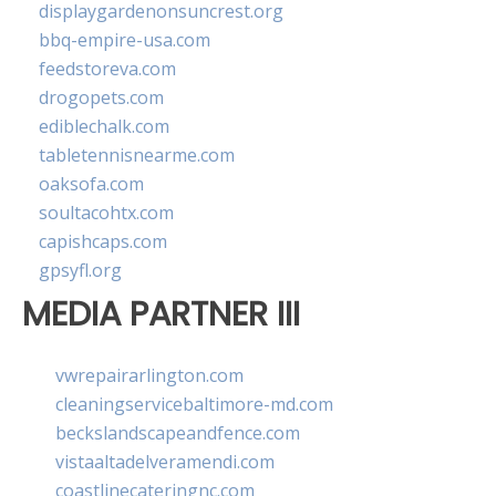
displaygardenonsuncrest.org
bbq-empire-usa.com
feedstoreva.com
drogopets.com
ediblechalk.com
tabletennisnearme.com
oaksofa.com
soultacohtx.com
capishcaps.com
gpsyfl.org
MEDIA PARTNER III
vwrepairarlington.com
cleaningservicebaltimore-md.com
beckslandscapeandfence.com
vistaaltadelveramendi.com
coastlinecateringnc.com