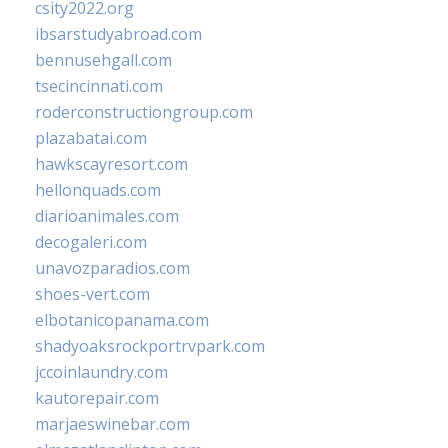
csity2022.org
ibsarstudyabroad.com
bennusehgall.com
tsecincinnati.com
roderconstructiongroup.com
plazabatai.com
hawkscayresort.com
hellonquads.com
diarioanimales.com
decogaleri.com
unavozparadios.com
shoes-vert.com
elbotanicopanama.com
shadyoaksrockportrvpark.com
jccoinlaundry.com
kautorepair.com
marjaeswinebar.com