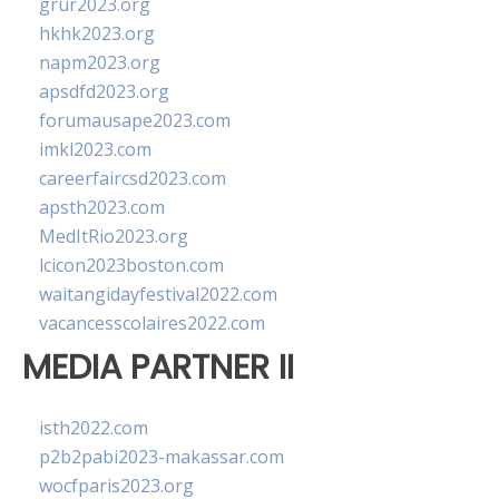
grur2023.org
hkhk2023.org
napm2023.org
apsdfd2023.org
forumausape2023.com
imkl2023.com
careerfaircsd2023.com
apsth2023.com
MedItRio2023.org
lcicon2023boston.com
waitangidayfestival2022.com
vacancesscolaires2022.com
MEDIA PARTNER II
isth2022.com
p2b2pabi2023-makassar.com
wocfparis2023.org