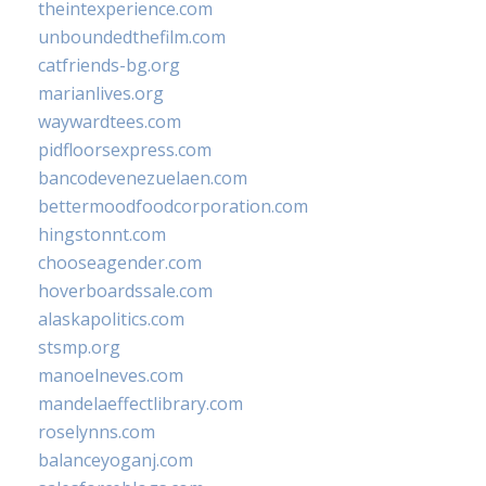
theintexperience.com
unboundedthefilm.com
catfriends-bg.org
marianlives.org
waywardtees.com
pidfloorsexpress.com
bancodevenezuelaen.com
bettermoodfoodcorporation.com
hingstonnt.com
chooseagender.com
hoverboardssale.com
alaskapolitics.com
stsmp.org
manoelneves.com
mandelaeffectlibrary.com
roselynns.com
balanceyoganj.com