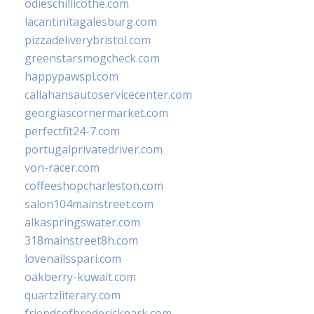
odieschillicothe.com
lacantinitagalesburg.com
pizzadeliverybristol.com
greenstarsmogcheck.com
happypawspl.com
callahansautoservicecenter.com
georgiascornermarket.com
perfectfit24-7.com
portugalprivatedriver.com
von-racer.com
coffeeshopcharleston.com
salon104mainstreet.com
alkaspringswater.com
318mainstreet8h.com
lovenailsspari.com
oakberry-kuwait.com
quartzliterary.com
friendsofbroderickpark.com