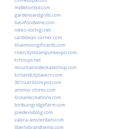
midletontkd.com
gardensandgrills.com
basilfoodwine.com
nikko-tochigi.net
caribbean-corner.com
bluemoongiftcards.com
rivercitysteampunkexpo.com
kchoops.net
mountainsideskateshop.com
kirtlandcitytavern.com
301nutritionspot.com
ammos-stores.com
loceanecreations.com
birdsongridgefarm.com
joiedevivblog.com
valera-amsterdam.com
libertybrandhemp.com