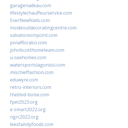
garagenadeau.com
lifestylechauffeurservice.com
EverNewNails.com
insideoutdecoratingcentre.com
salvatoresinpoint.com
jovialfloralco.com
johnlscotthometeam.com
u-seehomes.com
watersportslagonissi.com
mischieffashion.com
eduwyre.com
retro-interiors.com
theblvd-boise.com
fpet2023.org
e-smart2022.org
ngrc2022.org
leesfamilyfoods.com