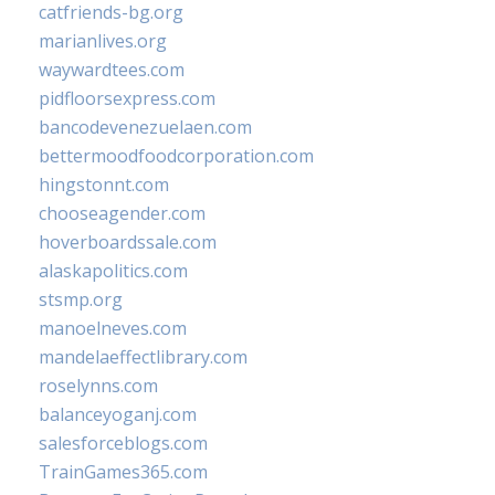
catfriends-bg.org
marianlives.org
waywardtees.com
pidfloorsexpress.com
bancodevenezuelaen.com
bettermoodfoodcorporation.com
hingstonnt.com
chooseagender.com
hoverboardssale.com
alaskapolitics.com
stsmp.org
manoelneves.com
mandelaeffectlibrary.com
roselynns.com
balanceyoganj.com
salesforceblogs.com
TrainGames365.com