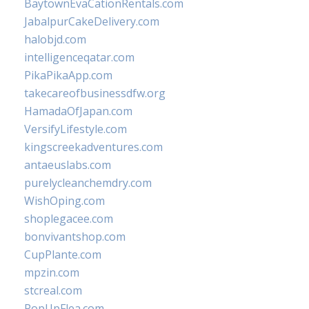
BaytownEvaCationRentals.com
JabalpurCakeDelivery.com
halobjd.com
intelligenceqatar.com
PikaPikaApp.com
takecareofbusinessdfw.org
HamadaOfJapan.com
VersifyLifestyle.com
kingscreekadventures.com
antaeuslabs.com
purelycleanchemdry.com
WishOping.com
shoplegacee.com
bonvivantshop.com
CupPlante.com
mpzin.com
stcreal.com
PopUpFlea.com