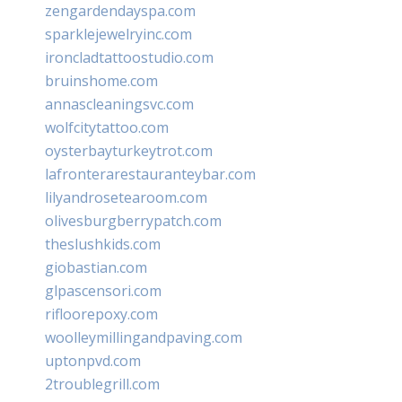
zengardendayspa.com
sparklejewelryinc.com
ironcladtattoostudio.com
bruinshome.com
annascleaningsvc.com
wolfcitytattoo.com
oysterbayturkeytrot.com
lafronterarestauranteybar.com
lilyandrosetearoom.com
olivesburgberrypatch.com
theslushkids.com
giobastian.com
glpascensori.com
rifloorepoxy.com
woolleymillingandpaving.com
uptonpvd.com
2troublegrill.com