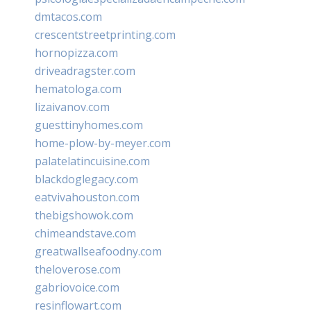
dmtacos.com
crescentstreetprinting.com
hornopizza.com
driveadragster.com
hematologa.com
lizaivanov.com
guesttinyhomes.com
home-plow-by-meyer.com
palatelatincuisine.com
blackdoglegacy.com
eatvivahouston.com
thebigshowok.com
chimeandstave.com
greatwallseafoodny.com
theloverose.com
gabriovoice.com
resinflowart.com