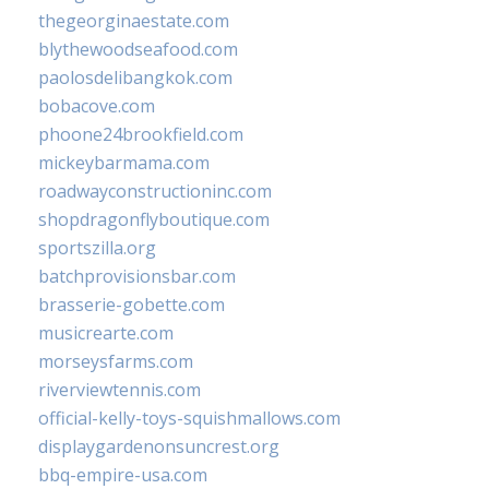
thegeorginaestate.com
blythewoodseafood.com
paolosdelibangkok.com
bobacove.com
phoone24brookfield.com
mickeybarmama.com
roadwayconstructioninc.com
shopdragonflyboutique.com
sportszilla.org
batchprovisionsbar.com
brasserie-gobette.com
musicrearte.com
morseysfarms.com
riverviewtennis.com
official-kelly-toys-squishmallows.com
displaygardenonsuncrest.org
bbq-empire-usa.com