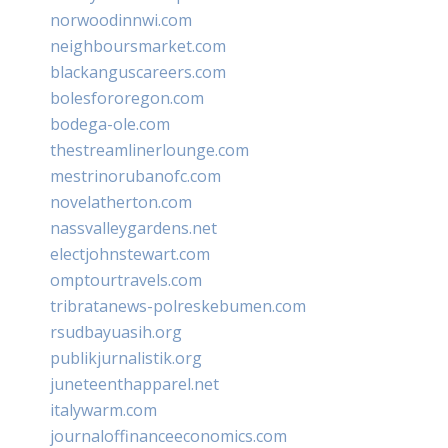
norwoodinnwi.com
neighboursmarket.com
blackanguscareers.com
bolesfororegon.com
bodega-ole.com
thestreamlinerlounge.com
mestrinorubanofc.com
novelatherton.com
nassvalleygardens.net
electjohnstewart.com
omptourtravels.com
tribratanews-polreskebumen.com
rsudbayuasih.org
publikjurnalistik.org
juneteenthapparel.net
italywarm.com
journaloffinanceeconomics.com