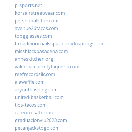
p-sports.net
korsairstreetwear.com
petshopallston.com
avenue26tacos.com
topgglasses.com
broadmoornailsspacoloradosprings.com
missblackpasadena.com
anneskitchen.org
valenciamarketytaqueria.com
reefrecordsllc.com
alawaffle.com
aryouthfishing.com
united-basketball.com
tios-tacos.com
cafecito-satx.com
graduacionviu2023.com
pecanjackstogo.com