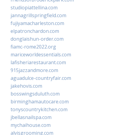
studiopiattellina.com
jannagrillspringfield.com
fujiyamacharleston.com
elpatronchardon.com
donglaishun-order.com
fiamc-rome2022.org
mariceworldessentials.com
lafisheriarestaurant.com
915jazzandmore.com
aguadulce-countryfair.com
jakehovis.com
bosswingsduluth.com
birminghamautocare.com
tonyscountrykitchen.com
jbellasnailspa.com
mychaihouse.com
alvisgrooming.com