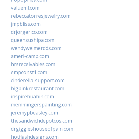
valueml.com
rebeccatorresjewelry.com
jmpbliss.com
drjorgerico.com
queensushipa.com
wendyweimerdds.com
ameri-camp.com
hrsreceivables.com
empconst1.com
cinderella-support.com
bigpinkrestaurant.com
inspirehuahin.com
memmingerspainting.com
jeremypbeasley.com
thesandwichdepotcos.com
drgiggleshouseofpain.com
hotflashdesigns.com