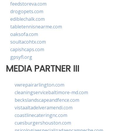
feedstoreva.com
drogopets.com
ediblechalk.com
tabletennisnearme.com
oaksofa.com
soultacohtx.com
capishcaps.com
gpsyfl.org
MEDIA PARTNER III
vwrepairarlington.com
cleaningservicebaltimore-md.com
beckslandscapeandfence.com
vistaaltadelveramendi.com
coastlinecateringnc.com
cuesburgershouston.com
psicologiaespecializadaencampeche.com