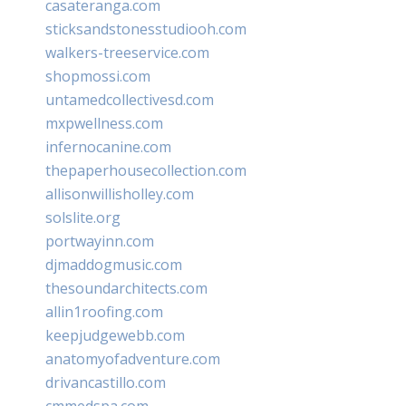
casateranga.com
sticksandstonesstudiooh.com
walkers-treeservice.com
shopmossi.com
untamedcollectivesd.com
mxpwellness.com
infernocanine.com
thepaperhousecollection.com
allisonwillisholley.com
solslite.org
portwayinn.com
djmaddogmusic.com
thesoundarchitects.com
allin1roofing.com
keepjudgewebb.com
anatomyofadventure.com
drivancastillo.com
cmmedspa.com