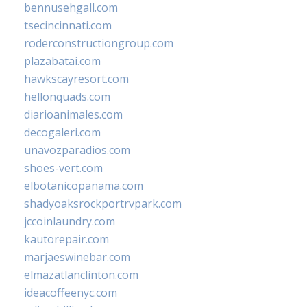
bennusehgall.com
tsecincinnati.com
roderconstructiongroup.com
plazabatai.com
hawkscayresort.com
hellonquads.com
diarioanimales.com
decogaleri.com
unavozparadios.com
shoes-vert.com
elbotanicopanama.com
shadyoaksrockportrvpark.com
jccoinlaundry.com
kautorepair.com
marjaeswinebar.com
elmazatlanclinton.com
ideacoffeenyc.com