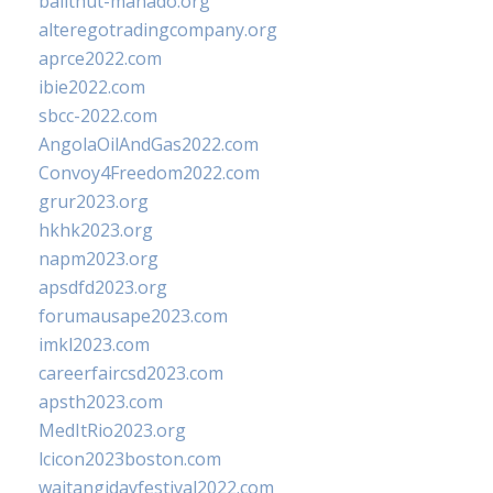
balithut-manado.org
alteregotradingcompany.org
aprce2022.com
ibie2022.com
sbcc-2022.com
AngolaOilAndGas2022.com
Convoy4Freedom2022.com
grur2023.org
hkhk2023.org
napm2023.org
apsdfd2023.org
forumausape2023.com
imkl2023.com
careerfaircsd2023.com
apsth2023.com
MedItRio2023.org
lcicon2023boston.com
waitangidayfestival2022.com