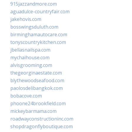
915jazzandmore.com
aguadulce-countryfair.com
jakehovis.com
bosswingsduluth.com
birminghamautocare.com
tonyscountrykitchen.com
jbellasnailspa.com
mychaihouse.com
alvisgrooming.com
thegeorginaestate.com
blythewoodseafood.com
paolosdelibangkok.com
bobacove.com
phoone24brookfield.com
mickeybarmama.com
roadwayconstructioninc.com
shopdragonflyboutique.com