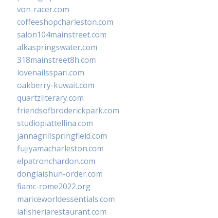
von-racer.com
coffeeshopcharleston.com
salon104mainstreet.com
alkaspringswater.com
318mainstreet8h.com
lovenailsspari.com
oakberry-kuwait.com
quartzliterary.com
friendsofbroderickpark.com
studiopiattellina.com
jannagrillspringfield.com
fujiyamacharleston.com
elpatronchardon.com
donglaishun-order.com
fiamc-rome2022.org
mariceworldessentials.com
lafisheriarestaurant.com