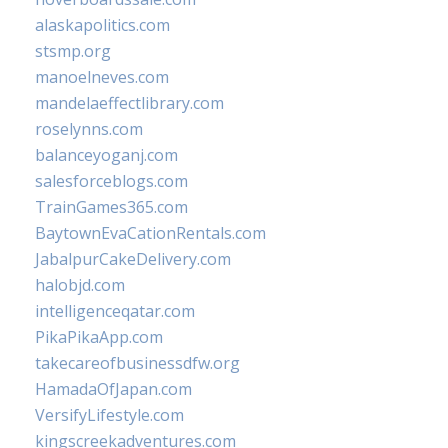
alaskapolitics.com
stsmp.org
manoelneves.com
mandelaeffectlibrary.com
roselynns.com
balanceyoganj.com
salesforceblogs.com
TrainGames365.com
BaytownEvaCationRentals.com
JabalpurCakeDelivery.com
halobjd.com
intelligenceqatar.com
PikaPikaApp.com
takecareofbusinessdfw.org
HamadaOfJapan.com
VersifyLifestyle.com
kingscreekadventures.com