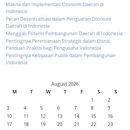
Makna dan Implementasi Otonomi Daerah di
Indonesia
Peran Desentralisasi dalam Penguatan Otonomi
Daerah di Indonesia
Menggali Potensi Pembangunan Daerah di Indonesia
Pentingnya Perencanaan Strategis dalam Bisnis:
Panduan Praktis bagi Pengusaha Indonesia
Pentingnya Kebijakan Publik dalam Pembangunan
Indonesia
August 2026
M
T
W
T
F
S
S
1
2
3
4
5
6
7
8
9
10
11
12
13
14
15
16
17
18
19
20
21
22
23