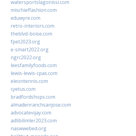
watersportslagonissi.com
mischieffashion.com
eduwyre.com
retro-interiors.com
theblvd-boise.com
fpet2023.org
e-smart2022.org
ngrc2022.org
leesfamilyfoods.com
lewis-lewis-cpas.com
eleontennis.com
cyetus.com
bradfordshops.com
almadenranchsanjose.com
advocatevijay.com
adlibilimler2023.com
naswwebed.org