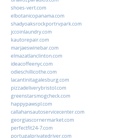
shoes-vert.com
elbotanicopanama.com
shadyoaksrockportrvpark.com
jccoinlaundry.com
kautorepair.com
marjaeswinebar.com
elmazatlanclinton.com
ideacoffeenyc.com
odieschillicothe.com
lacantinitagalesburg.com
pizzadeliverybristol.com
greenstarsmogcheck.com
happypawspl.com
callahansautoservicecenter.com
georgiascornermarket.com
perfectfit24-7.com
portugalprivatedriver.com