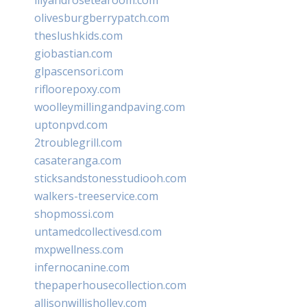
olivesburgberrypatch.com
theslushkids.com
giobastian.com
glpascensori.com
rifloorepoxy.com
woolleymillingandpaving.com
uptonpvd.com
2troublegrill.com
casateranga.com
sticksandstonesstudiooh.com
walkers-treeservice.com
shopmossi.com
untamedcollectivesd.com
mxpwellness.com
infernocanine.com
thepaperhousecollection.com
allisonwillisholley.com