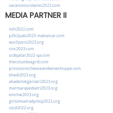
vacancesscolaires2022.com
MEDIA PARTNER II
isth2022.com
p2b2pabi2023-makassar.com
wocfparis2023.org
sinc2023.com
scdlqatar2022-qa.com
thecolumbiagrill.com
provisionscheeseandwineshoppe.com
khedi2023.org
akademikgeriatri2023.org
marmarapediatri2023.org
emchie2023.org
girisimselradyoloji2022.org
utcd2022.org