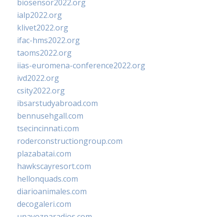
biosensor2022.org
ialp2022.org
klivet2022.org
ifac-hms2022.org
taoms2022.org
iias-euromena-conference2022.org
ivd2022.org
csity2022.org
ibsarstudyabroad.com
bennusehgall.com
tsecincinnati.com
roderconstructiongroup.com
plazabatai.com
hawkscayresort.com
hellonquads.com
diarioanimales.com
decogaleri.com
unavozparadios.com