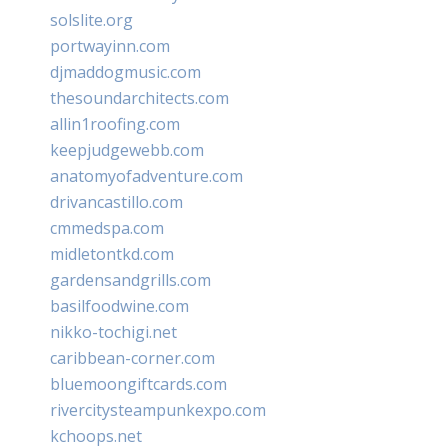
solslite.org
portwayinn.com
djmaddogmusic.com
thesoundarchitects.com
allin1roofing.com
keepjudgewebb.com
anatomyofadventure.com
drivancastillo.com
cmmedspa.com
midletontkd.com
gardensandgrills.com
basilfoodwine.com
nikko-tochigi.net
caribbean-corner.com
bluemoongiftcards.com
rivercitysteampunkexpo.com
kchoops.net