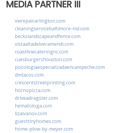
MEDIA PARTNER III
vwrepairarlington.com
cleaningservicebaltimore-md.com
beckslandscapeandfence.com
vistaaltadelveramendi.com
coastlinecateringnc.com
cuesburgershouston.com
psicologiaespecializadaencampeche.com
dmtacos.com
crescentstreetprinting.com
hornopizza.com
driveadragster.com
hematologa.com
lizaivanov.com
guesttinyhomes.com
home-plow-by-meyer.com