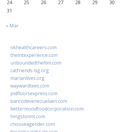
24
25
26
27
28
29
30
31
« Mar
okhealthcareers.com
theintexperience.com
unboundedthefilm.com
catfriends-bg.org
marianlives.org
waywardtees.com
pidfloorsexpress.com
bancodevenezuelaen.com
bettermoodfoodcorporation.com
hingstonnt.com
chooseagender.com
hoverboardssale.com