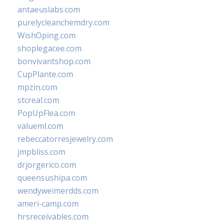
antaeuslabs.com
purelycleanchemdry.com
WishOping.com
shoplegacee.com
bonvivantshop.com
CupPlante.com
mpzin.com
stcreal.com
PopUpFlea.com
valueml.com
rebeccatorresjewelry.com
jmpbliss.com
drjorgerico.com
queensushipa.com
wendyweimerdds.com
ameri-camp.com
hrsreceivables.com