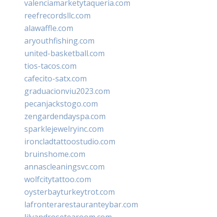
valenciamarketytaqueria.com
reefrecordsllc.com
alawaffle.com
aryouthfishing.com
united-basketball.com
tios-tacos.com
cafecito-satx.com
graduacionviu2023.com
pecanjackstogo.com
zengardendayspa.com
sparklejewelryinc.com
ironcladtattoostudio.com
bruinshome.com
annascleaningsvc.com
wolfcitytattoo.com
oysterbayturkeytrot.com
lafronterarestauranteybar.com
lilyandrosetearoom.com