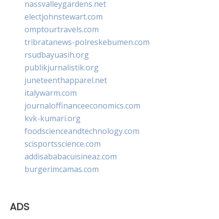
nassvalleygardens.net
electjohnstewart.com
omptourtravels.com
tribratanews-polreskebumen.com
rsudbayuasih.org
publikjurnalistik.org
juneteenthapparel.net
italywarm.com
journaloffinanceeconomics.com
kvk-kumari.org
foodscienceandtechnology.com
scisportsscience.com
addisababacuisineaz.com
burgerimcamas.com
ADS