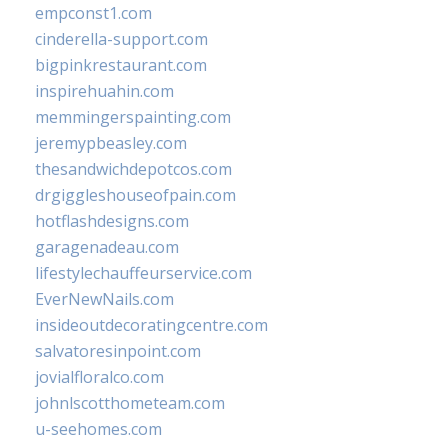
empconst1.com
cinderella-support.com
bigpinkrestaurant.com
inspirehuahin.com
memmingerspainting.com
jeremypbeasley.com
thesandwichdepotcos.com
drgiggleshouseofpain.com
hotflashdesigns.com
garagenadeau.com
lifestylechauffeurservice.com
EverNewNails.com
insideoutdecoratingcentre.com
salvatoresinpoint.com
jovialfloralco.com
johnlscotthometeam.com
u-seehomes.com