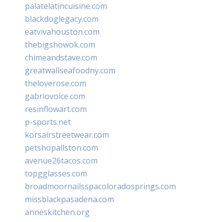
palatelatincuisine.com
blackdoglegacy.com
eatvivahouston.com
thebigshowok.com
chimeandstave.com
greatwallseafoodny.com
theloverose.com
gabriovoice.com
resinflowart.com
p-sports.net
korsairstreetwear.com
petshopallston.com
avenue26tacos.com
topgglasses.com
broadmoornailsspacoloradosprings.com
missblackpasadena.com
anneskitchen.org