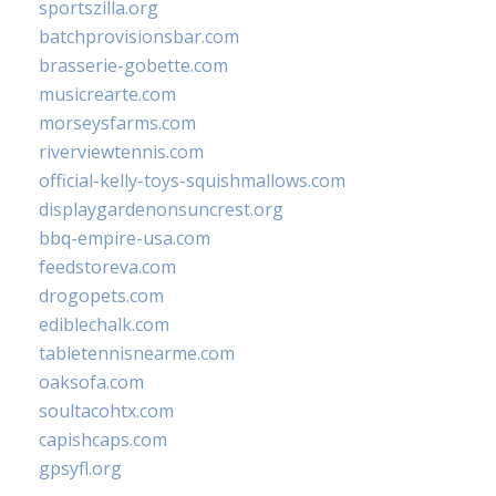
sportszilla.org
batchprovisionsbar.com
brasserie-gobette.com
musicrearte.com
morseysfarms.com
riverviewtennis.com
official-kelly-toys-squishmallows.com
displaygardenonsuncrest.org
bbq-empire-usa.com
feedstoreva.com
drogopets.com
ediblechalk.com
tabletennisnearme.com
oaksofa.com
soultacohtx.com
capishcaps.com
gpsyfl.org