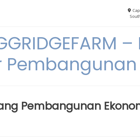
Cap
South
GGRIDGEFARM – I
r Pembangunan
uang Pembangunan Ekono