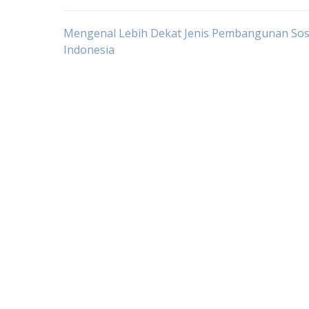
Post
Mengenal Lebih Dekat Jenis Pembangunan Sosi
Indonesia
navigation