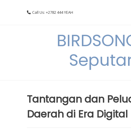
Skip
to
Call Us: +2782 444 YEAH
content
BIRDSON
Seputa
Tantangan dan Pel
Daerah di Era Digital