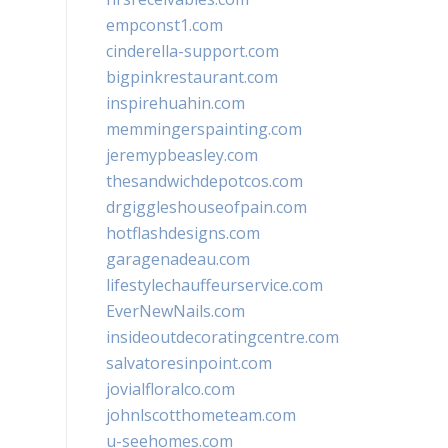
empconst1.com
cinderella-support.com
bigpinkrestaurant.com
inspirehuahin.com
memmingerspainting.com
jeremypbeasley.com
thesandwichdepotcos.com
drgiggleshouseofpain.com
hotflashdesigns.com
garagenadeau.com
lifestylechauffeurservice.com
EverNewNails.com
insideoutdecoratingcentre.com
salvatoresinpoint.com
jovialfloralco.com
johnlscotthometeam.com
u-seehomes.com