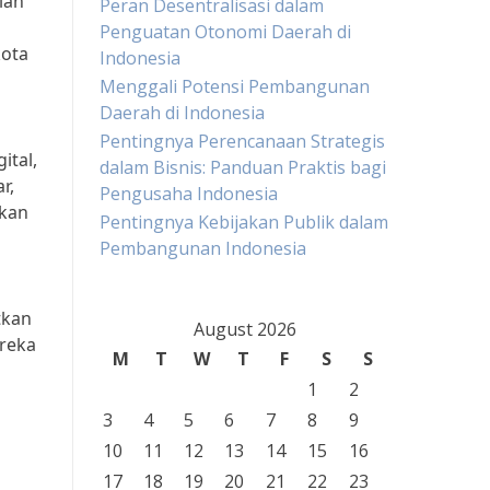
lah
Peran Desentralisasi dalam
Penguatan Otonomi Daerah di
kota
Indonesia
Menggali Potensi Pembangunan
Daerah di Indonesia
Pentingnya Perencanaan Strategis
ital,
dalam Bisnis: Panduan Praktis bagi
r,
Pengusaha Indonesia
akan
Pentingnya Kebijakan Publik dalam
Pembangunan Indonesia
l
tkan
August 2026
ereka
M
T
W
T
F
S
S
1
2
3
4
5
6
7
8
9
10
11
12
13
14
15
16
17
18
19
20
21
22
23