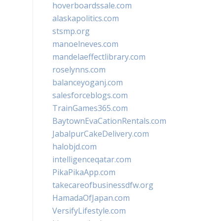
hoverboardssale.com
alaskapolitics.com
stsmp.org
manoelneves.com
mandelaeffectlibrary.com
roselynns.com
balanceyoganj.com
salesforceblogs.com
TrainGames365.com
BaytownEvaCationRentals.com
JabalpurCakeDelivery.com
halobjd.com
intelligenceqatar.com
PikaPikaApp.com
takecareofbusinessdfw.org
HamadaOfJapan.com
VersifyLifestyle.com