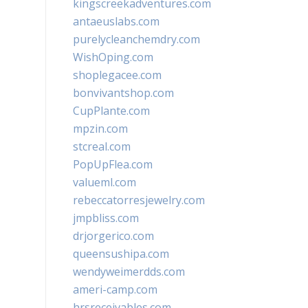
kingscreekadventures.com
antaeuslabs.com
purelycleanchemdry.com
WishOping.com
shoplegacee.com
bonvivantshop.com
CupPlante.com
mpzin.com
stcreal.com
PopUpFlea.com
valueml.com
rebeccatorresjewelry.com
jmpbliss.com
drjorgerico.com
queensushipa.com
wendyweimerdds.com
ameri-camp.com
hrsreceivables.com