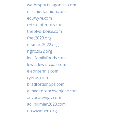
watersportslagonissi.com
mischieffashion.com
eduwyre.com
retro-interiors.com
theblvd-boise.com
fpet2023.org
e-smart2022.org
ngrc2022.org
leesfamilyfoods.com
lewis-lewis-cpas.com
eleontennis.com
cyetus.com
bradfordshops.com
almadenranchsanjose.com
advocatevijay.com
adlibilimler2023.com
naswwebed.org