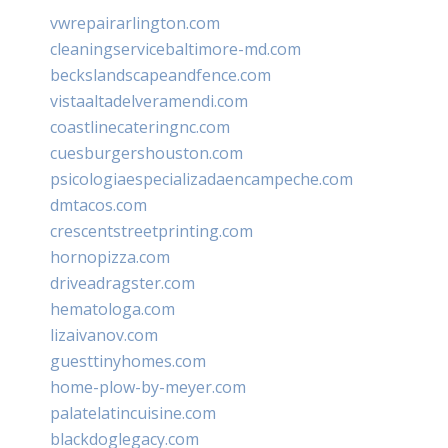
vwrepairarlington.com
cleaningservicebaltimore-md.com
beckslandscapeandfence.com
vistaaltadelveramendi.com
coastlinecateringnc.com
cuesburgershouston.com
psicologiaespecializadaencampeche.com
dmtacos.com
crescentstreetprinting.com
hornopizza.com
driveadragster.com
hematologa.com
lizaivanov.com
guesttinyhomes.com
home-plow-by-meyer.com
palatelatincuisine.com
blackdoglegacy.com