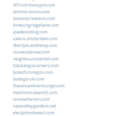
301nutritionspot.com
ammos-stores.com
loceanecreations.com
birdsongridgefarm.com
joiedevivblog.com
valera-amsterdam.com
libertybrandhemp.com
norwoodinnwi.com
neighboursmarket.com
blackanguscareers.com
bolesfororegon.com
bodega-ole.com
thestreamlinerlounge.com
mestrinorubanofc.com
novelatherton.com
nassvalleygardens.net
electjohnstewart.com