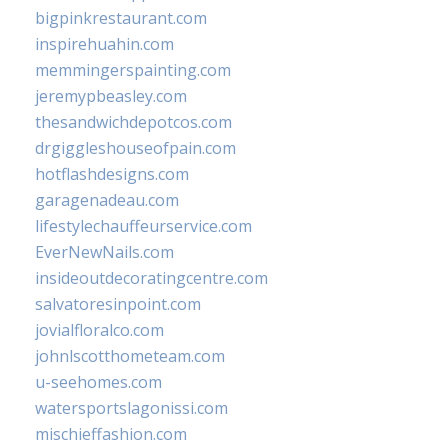
bigpinkrestaurant.com
inspirehuahin.com
memmingerspainting.com
jeremypbeasley.com
thesandwichdepotcos.com
drgiggleshouseofpain.com
hotflashdesigns.com
garagenadeau.com
lifestylechauffeurservice.com
EverNewNails.com
insideoutdecoratingcentre.com
salvatoresinpoint.com
jovialfloralco.com
johnlscotthometeam.com
u-seehomes.com
watersportslagonissi.com
mischieffashion.com