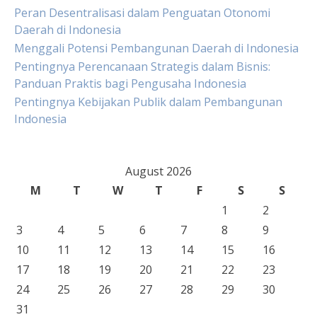
Peran Desentralisasi dalam Penguatan Otonomi
Daerah di Indonesia
Menggali Potensi Pembangunan Daerah di Indonesia
Pentingnya Perencanaan Strategis dalam Bisnis:
Panduan Praktis bagi Pengusaha Indonesia
Pentingnya Kebijakan Publik dalam Pembangunan
Indonesia
August 2026
M
T
W
T
F
S
S
1
2
3
4
5
6
7
8
9
10
11
12
13
14
15
16
17
18
19
20
21
22
23
24
25
26
27
28
29
30
31