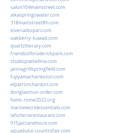
salon104mainstreet.com
alkaspringswater.com
318mainstreet8h.com
lovenailsspari.com
oakberry-kuwait.com
quartzliterary.com
friendsofbroderickpark.com
studiopiattellina.com
jannagrillspringfield.com
fujiyamacharleston.com
elpatronchardon.com
donglaishun-order.com
fiamc-rome2022.org
mariceworldessentials.com
lafisheriarestaurant.com
915jazzandmore.com
aguadulce-countryfair.com