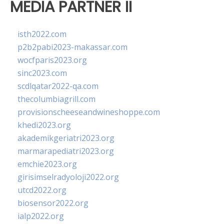
MEDIA PARTNER II
isth2022.com
p2b2pabi2023-makassar.com
wocfparis2023.org
sinc2023.com
scdlqatar2022-qa.com
thecolumbiagrill.com
provisionscheeseandwineshoppe.com
khedi2023.org
akademikgeriatri2023.org
marmarapediatri2023.org
emchie2023.org
girisimselradyoloji2022.org
utcd2022.org
biosensor2022.org
ialp2022.org