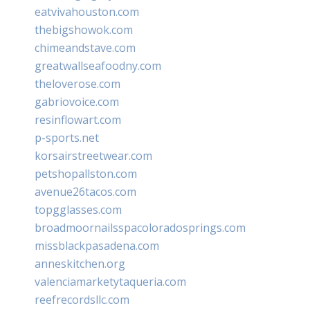
eatvivahouston.com
thebigshowok.com
chimeandstave.com
greatwallseafoodny.com
theloverose.com
gabriovoice.com
resinflowart.com
p-sports.net
korsairstreetwear.com
petshopallston.com
avenue26tacos.com
topgglasses.com
broadmoornailsspacoloradosprings.com
missblackpasadena.com
anneskitchen.org
valenciamarketytaqueria.com
reefrecordsllc.com