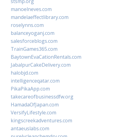
stsmp.org
manoelneves.com
mandelaeffectlibrary.com
roselynns.com
balanceyoganj.com
salesforceblogs.com
TrainGames365.com
BaytownEvaCationRentals.com
JabalpurCakeDelivery.com
halobjd.com
intelligenceqatar.com
PikaPikaApp.com
takecareofbusinessdfw.org
HamadaOfJapan.com
VersifyLifestyle.com
kingscreekadventures.com
antaeuslabs.com
purelycleanchemdry.com