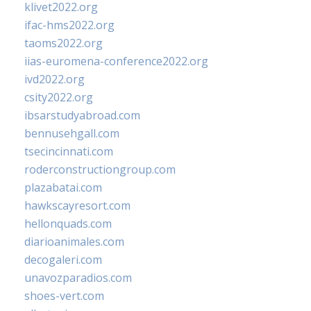
klivet2022.org
ifac-hms2022.org
taoms2022.org
iias-euromena-conference2022.org
ivd2022.org
csity2022.org
ibsarstudyabroad.com
bennusehgall.com
tsecincinnati.com
roderconstructiongroup.com
plazabatai.com
hawkscayresort.com
hellonquads.com
diarioanimales.com
decogaleri.com
unavozparadios.com
shoes-vert.com