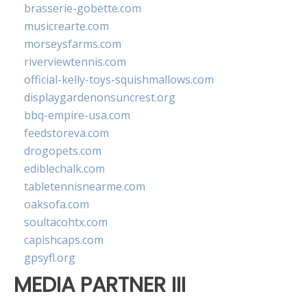
brasserie-gobette.com
musicrearte.com
morseysfarms.com
riverviewtennis.com
official-kelly-toys-squishmallows.com
displaygardenonsuncrest.org
bbq-empire-usa.com
feedstoreva.com
drogopets.com
ediblechalk.com
tabletennisnearme.com
oaksofa.com
soultacohtx.com
capishcaps.com
gpsyfl.org
MEDIA PARTNER III