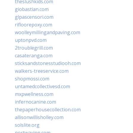
theslushkids.com
giobastian.com
glpascensori.com
rifloorepoxy.com
woolleymillingandpaving.com
uptonpvd.com
2troublegrill.com
casateranga.com
sticksandstonesstudiooh.com
walkers-treeservice.com
shopmossi.com
untamedcollectivesd.com
mxpwellness.com
infernocanine.com
thepaperhousecollection.com
allisonwillisholley.com
solslite.org
portwayinn.com