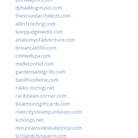
djmaddogmusic.com
thesoundarchitects.com
allin1roofing.com
keepjudgewebb.com
anatomyofadventure.com
drivancastillo.com
cmmedspa.com
midletontkd.com
gardensandgrills.com
basilfoodwine.com
nikko-tochigi.net
caribbean-corner.com
bluemoongiftcards.com
rivercitysteampunkexpo.com
kchoops.net
mountainsideskateshop.com
kirtlandcitytavern.com