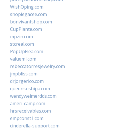
WishOping.com
shoplegacee.com
bonvivantshop.com
CupPlante.com
mpzin.com
stcreal.com
PopUpFlea.com
valueml.com
rebeccatorresjewelry.com
jmpbliss.com
drjorgerico.com
queensushipa.com
wendyweimerdds.com
ameri-camp.com
hrsreceivables.com
empconst1.com
cinderella-support.com