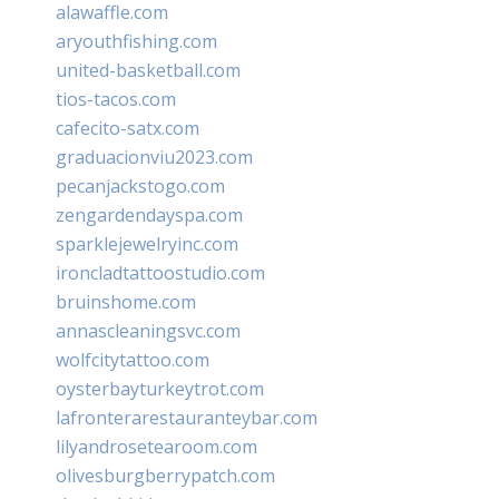
alawaffle.com
aryouthfishing.com
united-basketball.com
tios-tacos.com
cafecito-satx.com
graduacionviu2023.com
pecanjackstogo.com
zengardendayspa.com
sparklejewelryinc.com
ironcladtattoostudio.com
bruinshome.com
annascleaningsvc.com
wolfcitytattoo.com
oysterbayturkeytrot.com
lafronterarestauranteybar.com
lilyandrosetearoom.com
olivesburgberrypatch.com