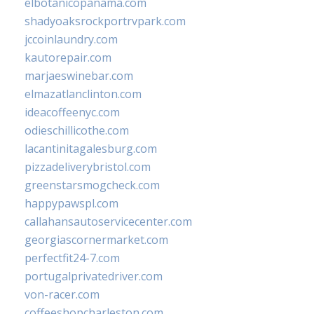
elbotanicopanama.com
shadyoaksrockportrvpark.com
jccoinlaundry.com
kautorepair.com
marjaeswinebar.com
elmazatlanclinton.com
ideacoffeenyc.com
odieschillicothe.com
lacantinitagalesburg.com
pizzadeliverybristol.com
greenstarsmogcheck.com
happypawspl.com
callahansautoservicecenter.com
georgiascornermarket.com
perfectfit24-7.com
portugalprivatedriver.com
von-racer.com
coffeeshopcharleston.com