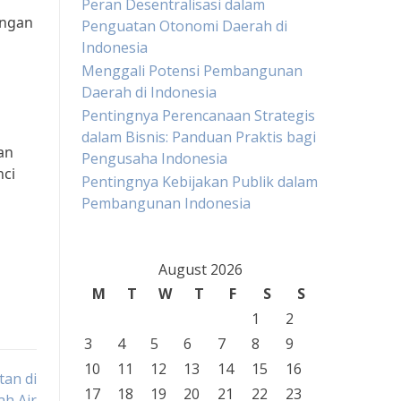
Peran Desentralisasi dalam
angan
Penguatan Otonomi Daerah di
Indonesia
Menggali Potensi Pembangunan
Daerah di Indonesia
Pentingnya Perencanaan Strategis
dalam Bisnis: Panduan Praktis bagi
an
Pengusaha Indonesia
nci
Pentingnya Kebijakan Publik dalam
Pembangunan Indonesia
August 2026
M
T
W
T
F
S
S
1
2
3
4
5
6
7
8
9
10
11
12
13
14
15
16
an di
17
18
19
20
21
22
23
h Air