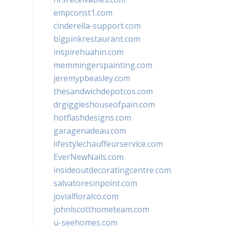
empconst1.com
cinderella-support.com
bigpinkrestaurant.com
inspirehuahin.com
memmingerspainting.com
jeremypbeasley.com
thesandwichdepotcos.com
drgiggleshouseofpain.com
hotflashdesigns.com
garagenadeau.com
lifestylechauffeurservice.com
EverNewNails.com
insideoutdecoratingcentre.com
salvatoresinpoint.com
jovialfloralco.com
johnlscotthometeam.com
u-seehomes.com