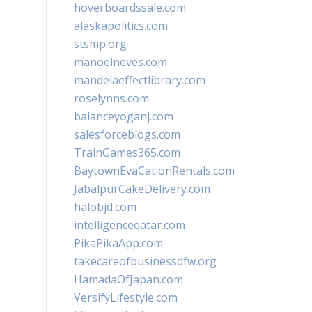
hoverboardssale.com
alaskapolitics.com
stsmp.org
manoelneves.com
mandelaeffectlibrary.com
roselynns.com
balanceyoganj.com
salesforceblogs.com
TrainGames365.com
BaytownEvaCationRentals.com
JabalpurCakeDelivery.com
halobjd.com
intelligenceqatar.com
PikaPikaApp.com
takecareofbusinessdfw.org
HamadaOfJapan.com
VersifyLifestyle.com