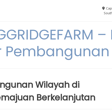
Cap
South
GGRIDGEFARM – I
r Pembangunan
ngunan Wilayah di
emajuan Berkelanjutan