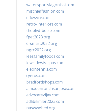
watersportslagonissi.com
mischieffashion.com
eduwyre.com
retro-interiors.com
theblvd-boise.com
fpet2023.org
e-smart2022.org
ngrc2022.org
leesfamilyfoods.com
lewis-lewis-cpas.com
eleontennis.com
cyetus.com
bradfordshops.com
almadenranchsanjose.com
advocatevijay.com
adlibilimler2023.com
naswwebed.org