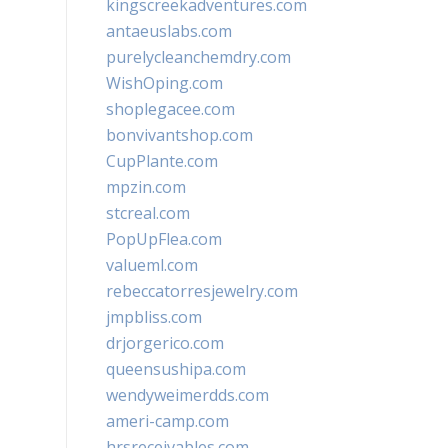
kingscreekadventures.com
antaeuslabs.com
purelycleanchemdry.com
WishOping.com
shoplegacee.com
bonvivantshop.com
CupPlante.com
mpzin.com
stcreal.com
PopUpFlea.com
valueml.com
rebeccatorresjewelry.com
jmpbliss.com
drjorgerico.com
queensushipa.com
wendyweimerdds.com
ameri-camp.com
hrsreceivables.com