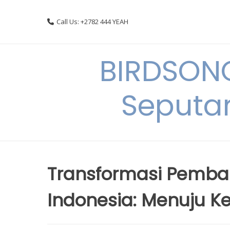
Skip
to
Call Us: +2782 444 YEAH
content
BIRDSON
Seputa
Transformasi Pemba
Indonesia: Menuju K