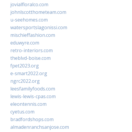
jovialfloralco.com
johnlscotthometeam.com
u-seehomes.com
watersportslagonissi.com
mischieffashion.com
eduwyre.com
retro-interiors.com
theblvd-boise.com
fpet2023.org
e-smart2022.org
ngrc2022.org
leesfamilyfoods.com
lewis-lewis-cpas.com
eleontennis.com
cyetus.com
bradfordshops.com
almadenranchsanjose.com