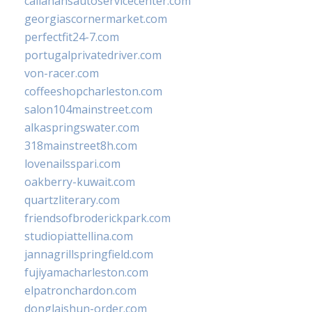
callahansautoservicecenter.com
georgiascornermarket.com
perfectfit24-7.com
portugalprivatedriver.com
von-racer.com
coffeeshopcharleston.com
salon104mainstreet.com
alkaspringswater.com
318mainstreet8h.com
lovenailsspari.com
oakberry-kuwait.com
quartzliterary.com
friendsofbroderickpark.com
studiopiattellina.com
jannagrillspringfield.com
fujiyamacharleston.com
elpatronchardon.com
donglaishun-order.com