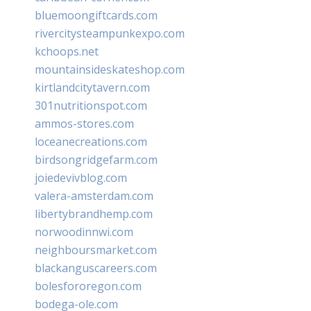
bluemoongiftcards.com
rivercitysteampunkexpo.com
kchoops.net
mountainsideskateshop.com
kirtlandcitytavern.com
301nutritionspot.com
ammos-stores.com
loceanecreations.com
birdsongridgefarm.com
joiedevivblog.com
valera-amsterdam.com
libertybrandhemp.com
norwoodinnwi.com
neighboursmarket.com
blackanguscareers.com
bolesfororegon.com
bodega-ole.com