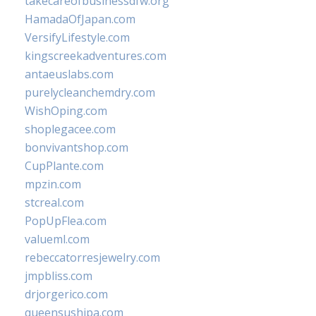
takecareofbusinessdfw.org
HamadaOfJapan.com
VersifyLifestyle.com
kingscreekadventures.com
antaeuslabs.com
purelycleanchemdry.com
WishOping.com
shoplegacee.com
bonvivantshop.com
CupPlante.com
mpzin.com
stcreal.com
PopUpFlea.com
valueml.com
rebeccatorresjewelry.com
jmpbliss.com
drjorgerico.com
queensushipa.com