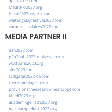
apsth2023.com
MedItRio2023.org
lcicon2023boston.com
waitangidayfestival2022.com
vacancesscolaires2022.com
MEDIA PARTNER II
isth2022.com
p2b2pabi2023-makassar.com
wocfparis2023.org
sinc2023.com
scdlqatar2022-qa.com
thecolumbiagrill.com
provisionscheeseandwineshoppe.com
khedi2023.org
akademikgeriatri2023.org
marmarapediatri2023.org