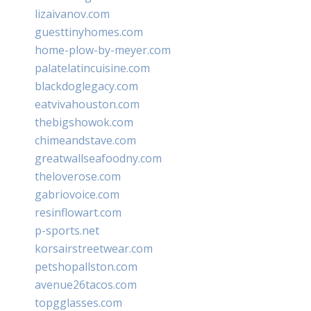
lizaivanov.com
guesttinyhomes.com
home-plow-by-meyer.com
palatelatincuisine.com
blackdoglegacy.com
eatvivahouston.com
thebigshowok.com
chimeandstave.com
greatwallseafoodny.com
theloverose.com
gabriovoice.com
resinflowart.com
p-sports.net
korsairstreetwear.com
petshopallston.com
avenue26tacos.com
topgglasses.com