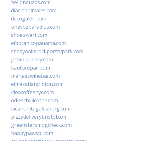
hellonquads.com
diarioanimales.com
decogaleri.com
unavozparadios.com
shoes-vert.com
elbotanicopanama.com
shadyoaksrockportrvpark.com
jccoinlaundry.com
kautorepair.com
marjaeswinebar.com
elmazatlanclinton.com
ideacoffeenyc.com
odieschillicothe.com
lacantinitagalesburg.com
pizzadeliverybristol.com
greenstarsmogcheck.com
happypawspl.com