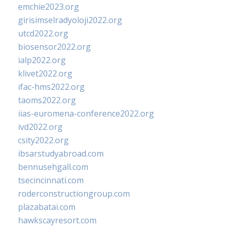
emchie2023.org
girisimselradyoloji2022.org
utcd2022.org
biosensor2022.org
ialp2022.org
klivet2022.org
ifac-hms2022.org
taoms2022.org
iias-euromena-conference2022.org
ivd2022.org
csity2022.org
ibsarstudyabroad.com
bennusehgall.com
tsecincinnati.com
roderconstructiongroup.com
plazabatai.com
hawkscayresort.com