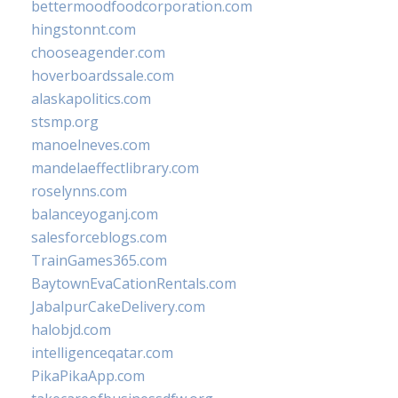
bettermoodfoodcorporation.com
hingstonnt.com
chooseagender.com
hoverboardssale.com
alaskapolitics.com
stsmp.org
manoelneves.com
mandelaeffectlibrary.com
roselynns.com
balanceyoganj.com
salesforceblogs.com
TrainGames365.com
BaytownEvaCationRentals.com
JabalpurCakeDelivery.com
halobjd.com
intelligenceqatar.com
PikaPikaApp.com