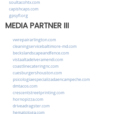
soultacohtx.com
capishcaps.com
gpsyfl.org
MEDIA PARTNER III
vwrepairarlington.com
cleaningservicebaltimore-md.com
beckslandscapeandfence.com
vistaaltadelveramendi.com
coastlinecateringnc.com
cuesburgershouston.com
psicologiaespecializadaencampeche.com
dmtacos.com
crescentstreetprinting.com
hornopizza.com
driveadragster.com
hematologa.com