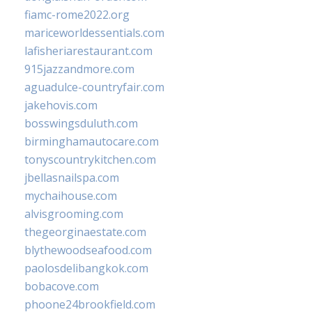
fiamc-rome2022.org
mariceworldessentials.com
lafisheriarestaurant.com
915jazzandmore.com
aguadulce-countryfair.com
jakehovis.com
bosswingsduluth.com
birminghamautocare.com
tonyscountrykitchen.com
jbellasnailspa.com
mychaihouse.com
alvisgrooming.com
thegeorginaestate.com
blythewoodseafood.com
paolosdelibangkok.com
bobacove.com
phoone24brookfield.com