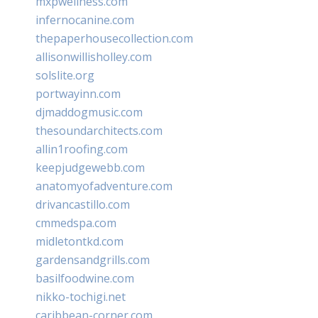
mxpwellness.com
infernocanine.com
thepaperhousecollection.com
allisonwillisholley.com
solslite.org
portwayinn.com
djmaddogmusic.com
thesoundarchitects.com
allin1roofing.com
keepjudgewebb.com
anatomyofadventure.com
drivancastillo.com
cmmedspa.com
midletontkd.com
gardensandgrills.com
basilfoodwine.com
nikko-tochigi.net
caribbean-corner.com