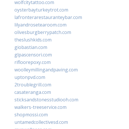
wolfcitytattoo.com
oysterbayturkeytrot.com
lafronterarestauranteybar.com
lilyandrosetearoom.com
olivesburgberrypatch.com
theslushkids.com
giobastian.com
glpascensori.com
rifloorepoxy.com
woolleymillingandpaving.com
uptonpvd.com
2troublegrill.com
casateranga.com
sticksandstonesstudiooh.com
walkers-treeservice.com
shopmossi.com
untamedcollectivesd.com