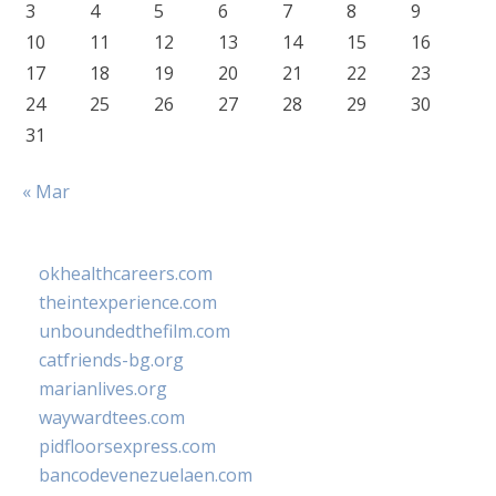
3
4
5
6
7
8
9
10
11
12
13
14
15
16
17
18
19
20
21
22
23
24
25
26
27
28
29
30
31
« Mar
okhealthcareers.com
theintexperience.com
unboundedthefilm.com
catfriends-bg.org
marianlives.org
waywardtees.com
pidfloorsexpress.com
bancodevenezuelaen.com