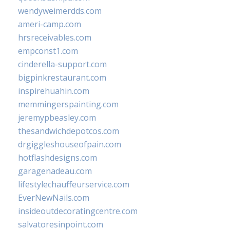
wendyweimerdds.com
ameri-camp.com
hrsreceivables.com
empconst1.com
cinderella-support.com
bigpinkrestaurant.com
inspirehuahin.com
memmingerspainting.com
jeremypbeasley.com
thesandwichdepotcos.com
drgiggleshouseofpain.com
hotflashdesigns.com
garagenadeau.com
lifestylechauffeurservice.com
EverNewNails.com
insideoutdecoratingcentre.com
salvatoresinpoint.com