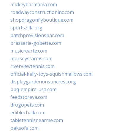
mickeybarmama.com
roadwayconstructioninc.com
shopdragonflyboutique.com
sportszilla.org
batchprovisionsbar.com
brasserie-gobette.com
musicrearte.com
morseysfarms.com
riverviewtennis.com
official-kelly-toys-squishmallows.com
displaygardenonsuncrest.org
bbq-empire-usa.com
feedstoreva.com
drogopets.com
ediblechalk.com
tabletennisnearme.com
oaksofa.com