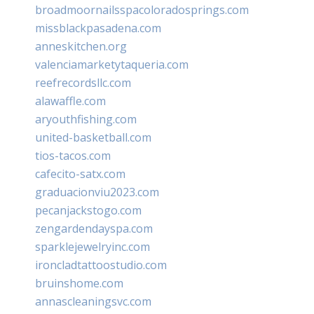
broadmoornailsspacoloradosprings.com
missblackpasadena.com
anneskitchen.org
valenciamarketytaqueria.com
reefrecordsllc.com
alawaffle.com
aryouthfishing.com
united-basketball.com
tios-tacos.com
cafecito-satx.com
graduacionviu2023.com
pecanjackstogo.com
zengardendayspa.com
sparklejewelryinc.com
ironcladtattoostudio.com
bruinshome.com
annascleaningsvc.com