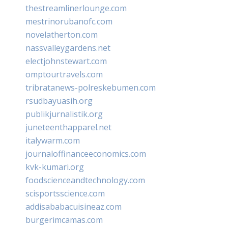
thestreamlinerlounge.com
mestrinorubanofc.com
novelatherton.com
nassvalleygardens.net
electjohnstewart.com
omptourtravels.com
tribratanews-polreskebumen.com
rsudbayuasih.org
publikjurnalistik.org
juneteenthapparel.net
italywarm.com
journaloffinanceeconomics.com
kvk-kumari.org
foodscienceandtechnology.com
scisportsscience.com
addisababacuisineaz.com
burgerimcamas.com