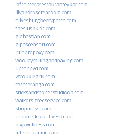
lafronterarestauranteybar.com
lilyandrosetearoom.com
olivesburgberrypatch.com
theslushkids.com
giobastian.com
glpascensori.com
rifloorepoxy.com
woolleymillingandpaving.com
uptonpvd.com
2troublegrill.com
casateranga.com
sticksandstonesstudiooh.com
walkers-treeservice.com
shopmossi.com
untamedcollectivesd.com
mxpwellness.com
infernocanine.com