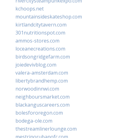
rivercitysteampunkexpo.com
kchoops.net
mountainsideskateshop.com
kirtlandcitytavern.com
301nutritionspot.com
ammos-stores.com
loceanecreations.com
birdsongridgefarm.com
joiedevivblog.com
valera-amsterdam.com
libertybrandhemp.com
norwoodinnwi.com
neighboursmarket.com
blackanguscareers.com
bolesfororegon.com
bodega-ole.com
thestreamlinerlounge.com
mestrinorubanofc.com