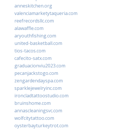
anneskitchen.org
valenciamarketytaqueria.com
reefrecordsllc.com
alawaffle.com
aryouthfishing.com
united-basketball.com
tios-tacos.com
cafecito-satx.com
graduacionviu2023.com
pecanjackstogo.com
zengardendayspa.com
sparklejewelryinc.com
ironcladtattoostudio.com
bruinshome.com
annascleaningsvc.com
wolfcitytattoo.com
oysterbayturkeytrot.com