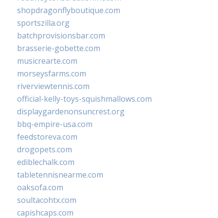
shopdragonflyboutique.com
sportszilla.org
batchprovisionsbar.com
brasserie-gobette.com
musicrearte.com
morseysfarms.com
riverviewtennis.com
official-kelly-toys-squishmallows.com
displaygardenonsuncrest.org
bbq-empire-usa.com
feedstoreva.com
drogopets.com
ediblechalk.com
tabletennisnearme.com
oaksofa.com
soultacohtx.com
capishcaps.com