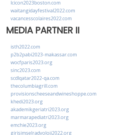
lcicon2023boston.com
waitangidayfestival2022.com
vacancesscolaires2022.com
MEDIA PARTNER II
isth2022.com
p2b2pabi2023-makassar.com
wocfparis2023.org
sinc2023.com
scdlqatar2022-qa.com
thecolumbiagrill.com
provisionscheeseandwineshoppe.com
khedi2023.org
akademikgeriatri2023.org
marmarapediatri2023.org
emchie2023.org
girisimselradyoloji2022.org