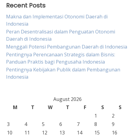
Recent Posts
Makna dan Implementasi Otonomi Daerah di
Indonesia
Peran Desentralisasi dalam Penguatan Otonomi
Daerah di Indonesia
Menggali Potensi Pembangunan Daerah di Indonesia
Pentingnya Perencanaan Strategis dalam Bisnis:
Panduan Praktis bagi Pengusaha Indonesia
Pentingnya Kebijakan Publik dalam Pembangunan
Indonesia
August 2026
M
T
W
T
F
S
S
1
2
3
4
5
6
7
8
9
10
11
12
13
14
15
16