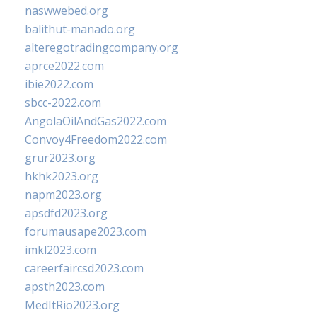
naswwebed.org
balithut-manado.org
alteregotradingcompany.org
aprce2022.com
ibie2022.com
sbcc-2022.com
AngolaOilAndGas2022.com
Convoy4Freedom2022.com
grur2023.org
hkhk2023.org
napm2023.org
apsdfd2023.org
forumausape2023.com
imkl2023.com
careerfaircsd2023.com
apsth2023.com
MedItRio2023.org