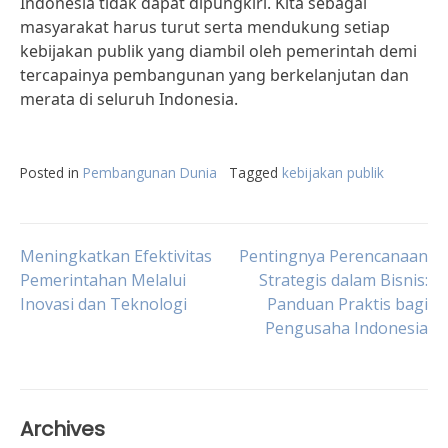
Indonesia tidak dapat dipungkiri. Kita sebagai
masyarakat harus turut serta mendukung setiap
kebijakan publik yang diambil oleh pemerintah demi
tercapainya pembangunan yang berkelanjutan dan
merata di seluruh Indonesia.
Posted in
Pembangunan Dunia
Tagged
kebijakan publik
Post
Meningkatkan Efektivitas
Pentingnya Perencanaan
Pemerintahan Melalui
Strategis dalam Bisnis:
Inovasi dan Teknologi
Panduan Praktis bagi
navigation
Pengusaha Indonesia
Archives