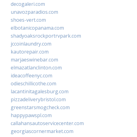
decogaleri.com
unavozparadios.com
shoes-vert.com
elbotanicopanama.com
shadyoaksrockportrvpark.com
jccoinlaundry.com
kautorepair.com
marjaeswinebar.com
elmazatlanclinton.com
ideacoffeenyc.com
odieschillicothe.com
lacantinitagalesburg.com
pizzadeliverybristol.com
greenstarsmogcheck.com
happypawspl.com
callahansautoservicecenter.com
georgiascornermarket.com