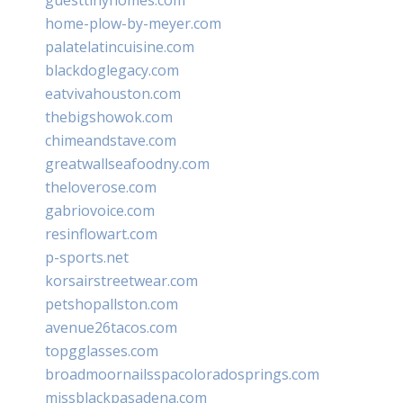
home-plow-by-meyer.com
palatelatincuisine.com
blackdoglegacy.com
eatvivahouston.com
thebigshowok.com
chimeandstave.com
greatwallseafoodny.com
theloverose.com
gabriovoice.com
resinflowart.com
p-sports.net
korsairstreetwear.com
petshopallston.com
avenue26tacos.com
topgglasses.com
broadmoornailsspacoloradosprings.com
missblackpasadena.com