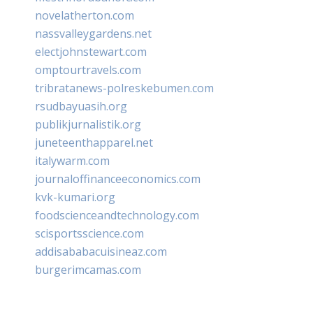
novelatherton.com
nassvalleygardens.net
electjohnstewart.com
omptourtravels.com
tribratanews-polreskebumen.com
rsudbayuasih.org
publikjurnalistik.org
juneteenthapparel.net
italywarm.com
journaloffinanceeconomics.com
kvk-kumari.org
foodscienceandtechnology.com
scisportsscience.com
addisababacuisineaz.com
burgerimcamas.com