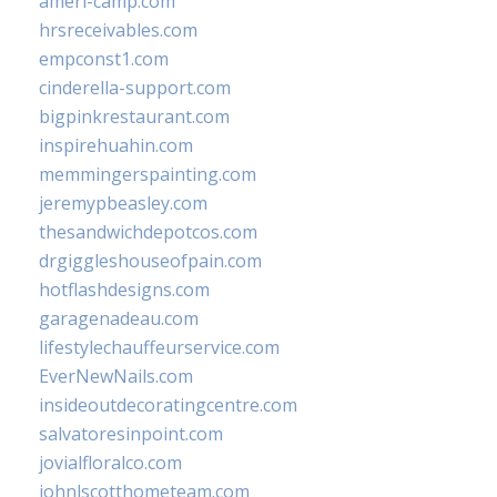
ameri-camp.com
hrsreceivables.com
empconst1.com
cinderella-support.com
bigpinkrestaurant.com
inspirehuahin.com
memmingerspainting.com
jeremypbeasley.com
thesandwichdepotcos.com
drgiggleshouseofpain.com
hotflashdesigns.com
garagenadeau.com
lifestylechauffeurservice.com
EverNewNails.com
insideoutdecoratingcentre.com
salvatoresinpoint.com
jovialfloralco.com
johnlscotthometeam.com