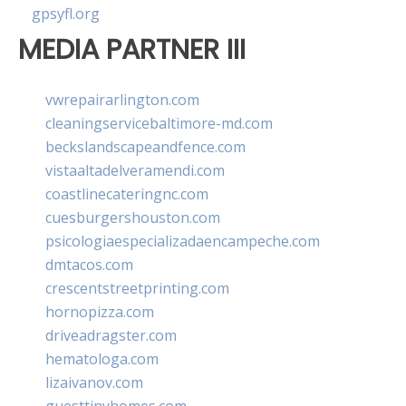
gpsyfl.org
MEDIA PARTNER III
vwrepairarlington.com
cleaningservicebaltimore-md.com
beckslandscapeandfence.com
vistaaltadelveramendi.com
coastlinecateringnc.com
cuesburgershouston.com
psicologiaespecializadaencampeche.com
dmtacos.com
crescentstreetprinting.com
hornopizza.com
driveadragster.com
hematologa.com
lizaivanov.com
guesttinyhomes.com