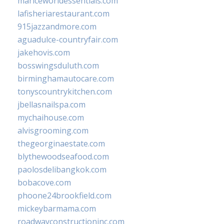
mariceworldessentials.com
lafisheriarestaurant.com
915jazzandmore.com
aguadulce-countryfair.com
jakehovis.com
bosswingsduluth.com
birminghamautocare.com
tonyscountrykitchen.com
jbellasnailspa.com
mychaihouse.com
alvisgrooming.com
thegeorginaestate.com
blythewoodseafood.com
paolosdelibangkok.com
bobacove.com
phoone24brookfield.com
mickeybarmama.com
roadwayconstructioninc.com