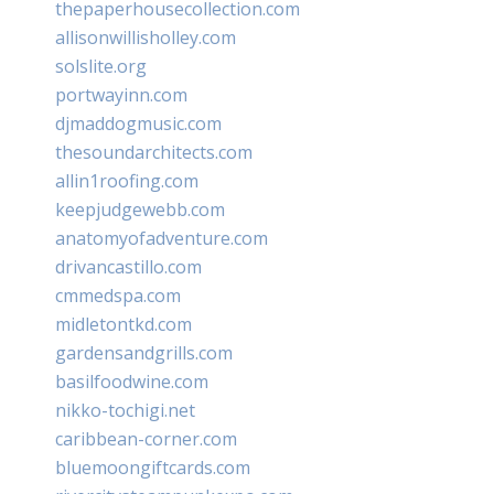
thepaperhousecollection.com
allisonwillisholley.com
solslite.org
portwayinn.com
djmaddogmusic.com
thesoundarchitects.com
allin1roofing.com
keepjudgewebb.com
anatomyofadventure.com
drivancastillo.com
cmmedspa.com
midletontkd.com
gardensandgrills.com
basilfoodwine.com
nikko-tochigi.net
caribbean-corner.com
bluemoongiftcards.com