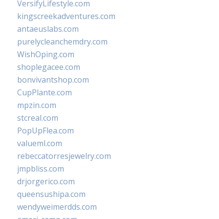
VersifyLifestyle.com
kingscreekadventures.com
antaeuslabs.com
purelycleanchemdry.com
WishOping.com
shoplegacee.com
bonvivantshop.com
CupPlante.com
mpzin.com
stcreal.com
PopUpFlea.com
valueml.com
rebeccatorresjewelry.com
jmpbliss.com
drjorgerico.com
queensushipa.com
wendyweimerdds.com