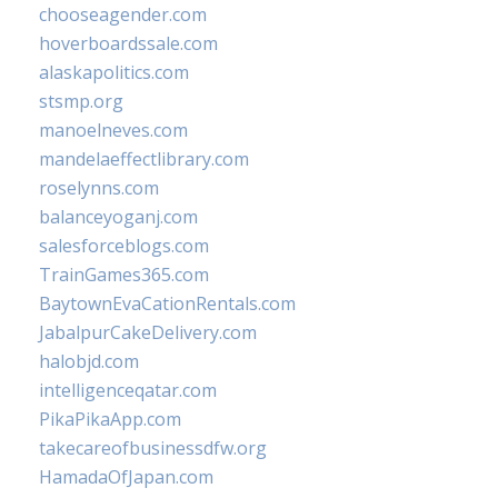
chooseagender.com
hoverboardssale.com
alaskapolitics.com
stsmp.org
manoelneves.com
mandelaeffectlibrary.com
roselynns.com
balanceyoganj.com
salesforceblogs.com
TrainGames365.com
BaytownEvaCationRentals.com
JabalpurCakeDelivery.com
halobjd.com
intelligenceqatar.com
PikaPikaApp.com
takecareofbusinessdfw.org
HamadaOfJapan.com