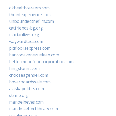
okhealthcareers.com
theintexperience.com
unboundedthefilm.com
catfriends-bg.org
marianlives.org
waywardtees.com
pidfloorsexpress.com
bancodevenezuelaen.com
bettermoodfoodcorporation.com
hingstonnt.com
chooseagender.com
hoverboardssale.com
alaskapolitics.com
stsmp.org
manoelneves.com
mandelaeffectlibrary.com
roselynns.com