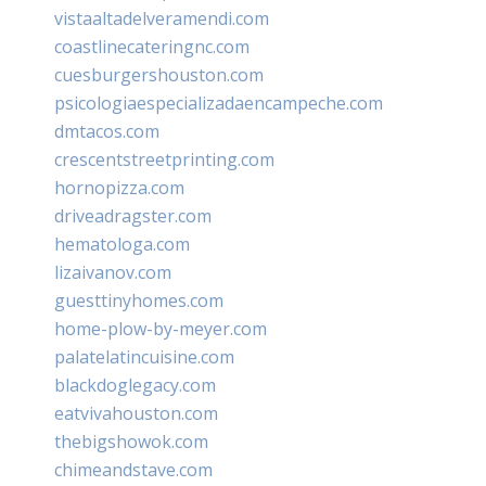
vistaaltadelveramendi.com
coastlinecateringnc.com
cuesburgershouston.com
psicologiaespecializadaencampeche.com
dmtacos.com
crescentstreetprinting.com
hornopizza.com
driveadragster.com
hematologa.com
lizaivanov.com
guesttinyhomes.com
home-plow-by-meyer.com
palatelatincuisine.com
blackdoglegacy.com
eatvivahouston.com
thebigshowok.com
chimeandstave.com