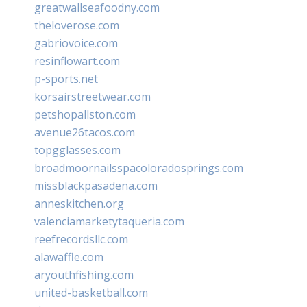
greatwallseafoodny.com
theloverose.com
gabriovoice.com
resinflowart.com
p-sports.net
korsairstreetwear.com
petshopallston.com
avenue26tacos.com
topgglasses.com
broadmoornailsspacoloradosprings.com
missblackpasadena.com
anneskitchen.org
valenciamarketytaqueria.com
reefrecordsllc.com
alawaffle.com
aryouthfishing.com
united-basketball.com