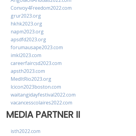
AngolaOilAndGas2022.com
Convoy4Freedom2022.com
grur2023.org
hkhk2023.org
napm2023.org
apsdfd2023.org
forumausape2023.com
imkl2023.com
careerfaircsd2023.com
apsth2023.com
MedItRio2023.org
lcicon2023boston.com
waitangidayfestival2022.com
vacancesscolaires2022.com
MEDIA PARTNER II
isth2022.com