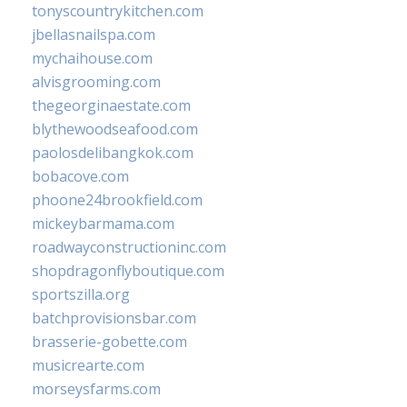
tonyscountrykitchen.com
jbellasnailspa.com
mychaihouse.com
alvisgrooming.com
thegeorginaestate.com
blythewoodseafood.com
paolosdelibangkok.com
bobacove.com
phoone24brookfield.com
mickeybarmama.com
roadwayconstructioninc.com
shopdragonflyboutique.com
sportszilla.org
batchprovisionsbar.com
brasserie-gobette.com
musicrearte.com
morseysfarms.com