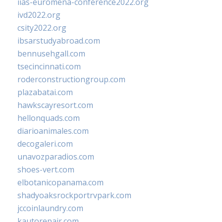
iias-euromena-conference2022.org
ivd2022.org
csity2022.org
ibsarstudyabroad.com
bennusehgall.com
tsecincinnati.com
roderconstructiongroup.com
plazabatai.com
hawkscayresort.com
hellonquads.com
diarioanimales.com
decogaleri.com
unavozparadios.com
shoes-vert.com
elbotanicopanama.com
shadyoaksrockportrvpark.com
jccoinlaundry.com
kautorepair.com