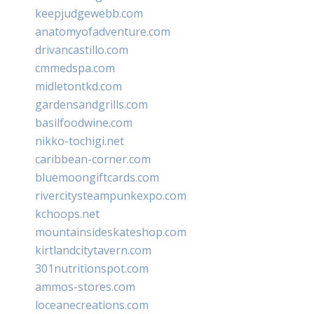
keepjudgewebb.com
anatomyofadventure.com
drivancastillo.com
cmmedspa.com
midletontkd.com
gardensandgrills.com
basilfoodwine.com
nikko-tochigi.net
caribbean-corner.com
bluemoongiftcards.com
rivercitysteampunkexpo.com
kchoops.net
mountainsideskateshop.com
kirtlandcitytavern.com
301nutritionspot.com
ammos-stores.com
loceanecreations.com