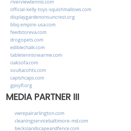
riverviewtennis.com
official-kelly-toys-squishmallows.com
displaygardenonsuncrest.org
bbq-empire-usa.com
feedstoreva.com
drogopets.com
ediblechalk.com
tabletennisnearme.com
oaksofa.com
soultacohtx.com
capishcaps.com
gpsyfl.org
MEDIA PARTNER III
vwrepairarlington.com
cleaningservicebaltimore-md.com
beckslandscapeandfence.com