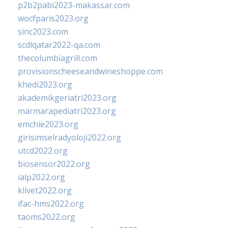
p2b2pabi2023-makassar.com
wocfparis2023.org
sinc2023.com
scdlqatar2022-qa.com
thecolumbiagrill.com
provisionscheeseandwineshoppe.com
khedi2023.org
akademikgeriatri2023.org
marmarapediatri2023.org
emchie2023.org
girisimselradyoloji2022.org
utcd2022.org
biosensor2022.org
ialp2022.org
klivet2022.org
ifac-hms2022.org
taoms2022.org