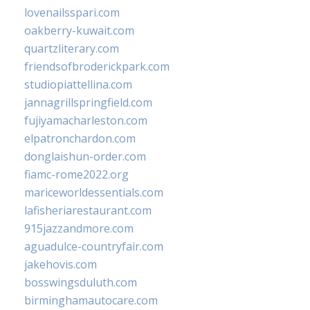
lovenailsspari.com
oakberry-kuwait.com
quartzliterary.com
friendsofbroderickpark.com
studiopiattellina.com
jannagrillspringfield.com
fujiyamacharleston.com
elpatronchardon.com
donglaishun-order.com
fiamc-rome2022.org
mariceworldessentials.com
lafisheriarestaurant.com
915jazzandmore.com
aguadulce-countryfair.com
jakehovis.com
bosswingsduluth.com
birminghamautocare.com