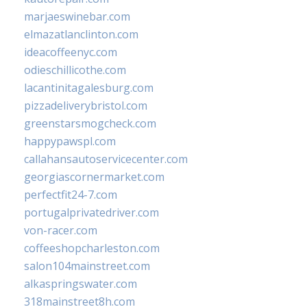
marjaeswinebar.com
elmazatlanclinton.com
ideacoffeenyc.com
odieschillicothe.com
lacantinitagalesburg.com
pizzadeliverybristol.com
greenstarsmogcheck.com
happypawspl.com
callahansautoservicecenter.com
georgiascornermarket.com
perfectfit24-7.com
portugalprivatedriver.com
von-racer.com
coffeeshopcharleston.com
salon104mainstreet.com
alkaspringswater.com
318mainstreet8h.com