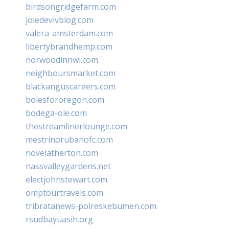
birdsongridgefarm.com
joiedevivblog.com
valera-amsterdam.com
libertybrandhemp.com
norwoodinnwi.com
neighboursmarket.com
blackanguscareers.com
bolesfororegon.com
bodega-ole.com
thestreamlinerlounge.com
mestrinorubanofc.com
novelatherton.com
nassvalleygardens.net
electjohnstewart.com
omptourtravels.com
tribratanews-polreskebumen.com
rsudbayuasih.org