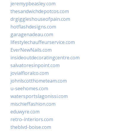
jeremypbeasley.com
thesandwichdepotcos.com
drgiggleshouseofpain.com
hotflashdesigns.com
garagenadeau.com
lifestylechauffeurservice.com
EverNewNails.com
insideoutdecoratingcentre.com
salvatoresinpoint.com
jovialfloralco.com
johnlscotthometeam.com
u-seehomes.com
watersportslagonissi.com
mischieffashion.com
eduwyre.com
retro-interiors.com
theblvd-boise.com