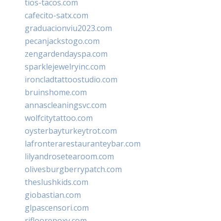
tios-tacos.com
cafecito-satx.com
graduacionviu2023.com
pecanjackstogo.com
zengardendayspa.com
sparklejewelryinc.com
ironcladtattoostudio.com
bruinshome.com
annascleaningsvc.com
wolfcitytattoo.com
oysterbayturkeytrot.com
lafronterarestauranteybar.com
lilyandrosetearoom.com
olivesburgberrypatch.com
theslushkids.com
giobastian.com
glpascensori.com
rifloorepoxy.com