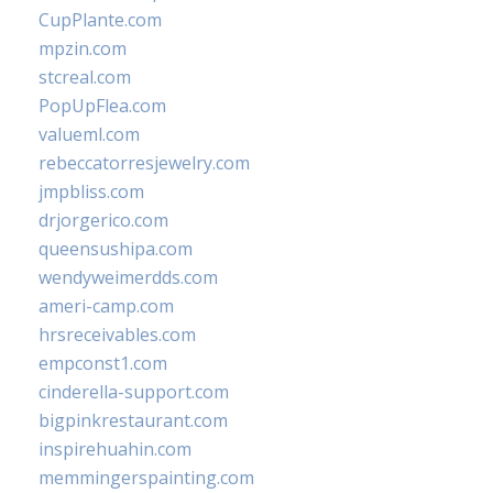
CupPlante.com
mpzin.com
stcreal.com
PopUpFlea.com
valueml.com
rebeccatorresjewelry.com
jmpbliss.com
drjorgerico.com
queensushipa.com
wendyweimerdds.com
ameri-camp.com
hrsreceivables.com
empconst1.com
cinderella-support.com
bigpinkrestaurant.com
inspirehuahin.com
memmingerspainting.com