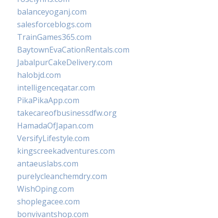
balanceyoganj.com
salesforceblogs.com
TrainGames365.com
BaytownEvaCationRentals.com
JabalpurCakeDelivery.com
halobjd.com
intelligenceqatar.com
PikaPikaApp.com
takecareofbusinessdfw.org
HamadaOfJapan.com
VersifyLifestyle.com
kingscreekadventures.com
antaeuslabs.com
purelycleanchemdry.com
WishOping.com
shoplegacee.com
bonvivantshop.com