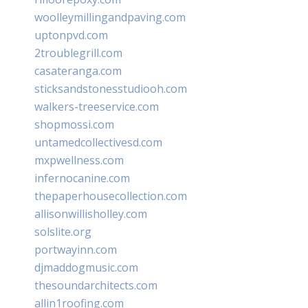
woolleymillingandpaving.com
uptonpvd.com
2troublegrill.com
casateranga.com
sticksandstonesstudiooh.com
walkers-treeservice.com
shopmossi.com
untamedcollectivesd.com
mxpwellness.com
infernocanine.com
thepaperhousecollection.com
allisonwillisholley.com
solslite.org
portwayinn.com
djmaddogmusic.com
thesoundarchitects.com
allin1roofing.com