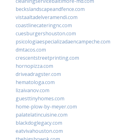
cleaningservicebaltimore-md.com
beckslandscapeandfence.com
vistaaltadelveramendi.com
coastlinecateringnc.com
cuesburgershouston.com
psicologiaespecializadaencampeche.com
dmtacos.com
crescentstreetprinting.com
hornopizza.com
driveadragster.com
hematologa.com
lizaivanov.com
guesttinyhomes.com
home-plow-by-meyer.com
palatelatincuisine.com
blackdoglegacy.com
eatvivahouston.com
thebigshowok.com