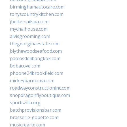
birminghamautocare.com
tonyscountrykitchen.com
jbellasnailspa.com
mychaihouse.com
alvisgrooming.com
thegeorginaestate.com
blythewoodseafood.com
paolosdelibangkok.com
bobacove.com
phoone24brookfield.com
mickeybarmama.com
roadwayconstructioninc.com
shopdragonflyboutique.com
sportszilla.org
batchprovisionsbar.com
brasserie-gobette.com
musicrearte.com