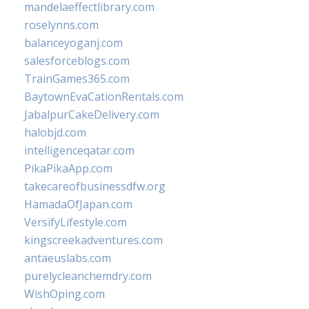
mandelaeffectlibrary.com
roselynns.com
balanceyoganj.com
salesforceblogs.com
TrainGames365.com
BaytownEvaCationRentals.com
JabalpurCakeDelivery.com
halobjd.com
intelligenceqatar.com
PikaPikaApp.com
takecareofbusinessdfw.org
HamadaOfJapan.com
VersifyLifestyle.com
kingscreekadventures.com
antaeuslabs.com
purelycleanchemdry.com
WishOping.com