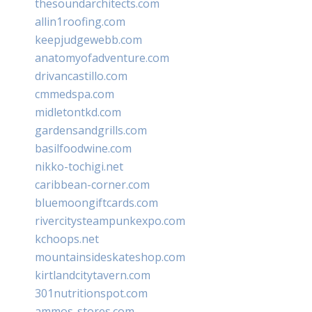
thesoundarchitects.com
allin1roofing.com
keepjudgewebb.com
anatomyofadventure.com
drivancastillo.com
cmmedspa.com
midletontkd.com
gardensandgrills.com
basilfoodwine.com
nikko-tochigi.net
caribbean-corner.com
bluemoongiftcards.com
rivercitysteampunkexpo.com
kchoops.net
mountainsideskateshop.com
kirtlandcitytavern.com
301nutritionspot.com
ammos-stores.com