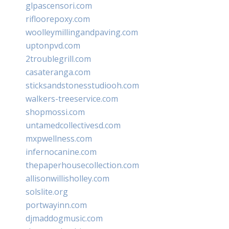
glpascensori.com
rifloorepoxy.com
woolleymillingandpaving.com
uptonpvd.com
2troublegrill.com
casateranga.com
sticksandstonesstudiooh.com
walkers-treeservice.com
shopmossi.com
untamedcollectivesd.com
mxpwellness.com
infernocanine.com
thepaperhousecollection.com
allisonwillisholley.com
solslite.org
portwayinn.com
djmaddogmusic.com