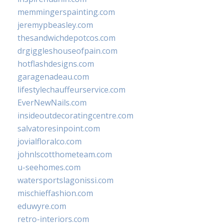
memmingerspainting.com
jeremypbeasley.com
thesandwichdepotcos.com
drgiggleshouseofpain.com
hotflashdesigns.com
garagenadeau.com
lifestylechauffeurservice.com
EverNewNails.com
insideoutdecoratingcentre.com
salvatoresinpoint.com
jovialfloralco.com
johnlscotthometeam.com
u-seehomes.com
watersportslagonissi.com
mischieffashion.com
eduwyre.com
retro-interiors.com