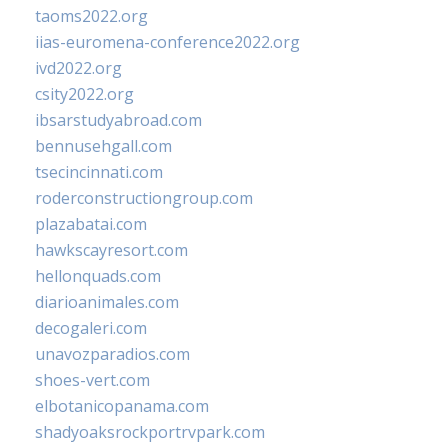
taoms2022.org
iias-euromena-conference2022.org
ivd2022.org
csity2022.org
ibsarstudyabroad.com
bennusehgall.com
tsecincinnati.com
roderconstructiongroup.com
plazabatai.com
hawkscayresort.com
hellonquads.com
diarioanimales.com
decogaleri.com
unavozparadios.com
shoes-vert.com
elbotanicopanama.com
shadyoaksrockportrvpark.com