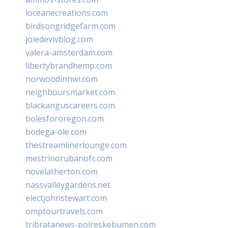
loceanecreations.com
birdsongridgefarm.com
joiedevivblog.com
valera-amsterdam.com
libertybrandhemp.com
norwoodinnwi.com
neighboursmarket.com
blackanguscareers.com
bolesfororegon.com
bodega-ole.com
thestreamlinerlounge.com
mestrinorubanofc.com
novelatherton.com
nassvalleygardens.net
electjohnstewart.com
omptourtravels.com
tribratanews-polreskebumen.com