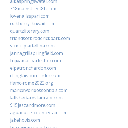
alkaspringswater.com
318mainstreet8h.com
lovenailsspari.com
oakberry-kuwait.com
quartzliterary.com
friendsofbroderickpark.com
studiopiattellina.com
jannagrillspringfield.com
fujiyamacharleston.com
elpatronchardon.com
donglaishun-order.com
fiamc-rome2022.org
mariceworldessentials.com
lafisheriarestaurant.com
915jazzandmore.com
aguadulce-countryfair.com
jakehovis.com
bosswingsduluth.com