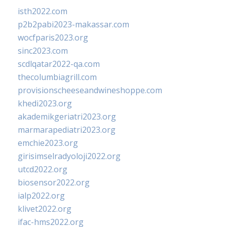
isth2022.com
p2b2pabi2023-makassar.com
wocfparis2023.org
sinc2023.com
scdlqatar2022-qa.com
thecolumbiagrill.com
provisionscheeseandwineshoppe.com
khedi2023.org
akademikgeriatri2023.org
marmarapediatri2023.org
emchie2023.org
girisimselradyoloji2022.org
utcd2022.org
biosensor2022.org
ialp2022.org
klivet2022.org
ifac-hms2022.org