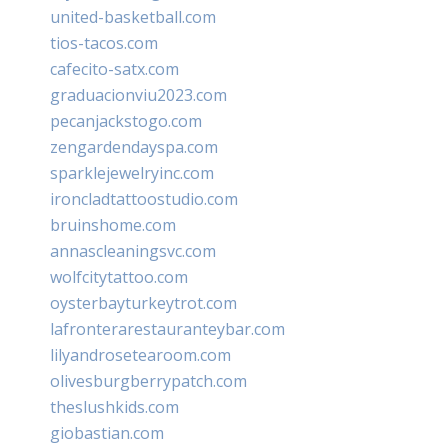
united-basketball.com
tios-tacos.com
cafecito-satx.com
graduacionviu2023.com
pecanjackstogo.com
zengardendayspa.com
sparklejewelryinc.com
ironcladtattoostudio.com
bruinshome.com
annascleaningsvc.com
wolfcitytattoo.com
oysterbayturkeytrot.com
lafronterarestauranteybar.com
lilyandrosetearoom.com
olivesburgberrypatch.com
theslushkids.com
giobastian.com