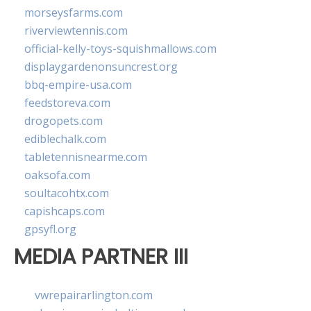
morseysfarms.com
riverviewtennis.com
official-kelly-toys-squishmallows.com
displaygardenonsuncrest.org
bbq-empire-usa.com
feedstoreva.com
drogopets.com
ediblechalk.com
tabletennisnearme.com
oaksofa.com
soultacohtx.com
capishcaps.com
gpsyfl.org
MEDIA PARTNER III
vwrepairarlington.com