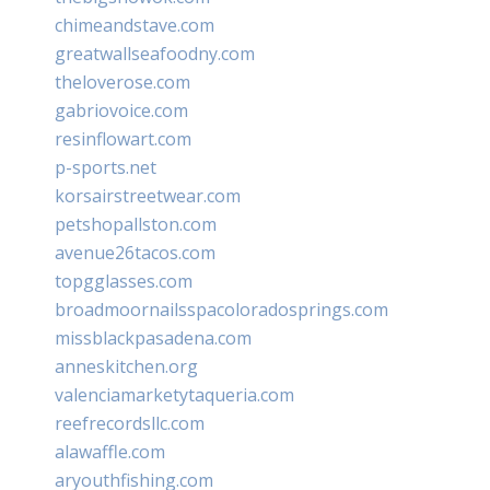
chimeandstave.com
greatwallseafoodny.com
theloverose.com
gabriovoice.com
resinflowart.com
p-sports.net
korsairstreetwear.com
petshopallston.com
avenue26tacos.com
topgglasses.com
broadmoornailsspacoloradosprings.com
missblackpasadena.com
anneskitchen.org
valenciamarketytaqueria.com
reefrecordsllc.com
alawaffle.com
aryouthfishing.com