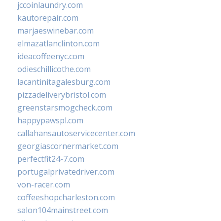
jccoinlaundry.com
kautorepair.com
marjaeswinebar.com
elmazatlanclinton.com
ideacoffeenyc.com
odieschillicothe.com
lacantinitagalesburg.com
pizzadeliverybristol.com
greenstarsmogcheck.com
happypawspl.com
callahansautoservicecenter.com
georgiascornermarket.com
perfectfit24-7.com
portugalprivatedriver.com
von-racer.com
coffeeshopcharleston.com
salon104mainstreet.com