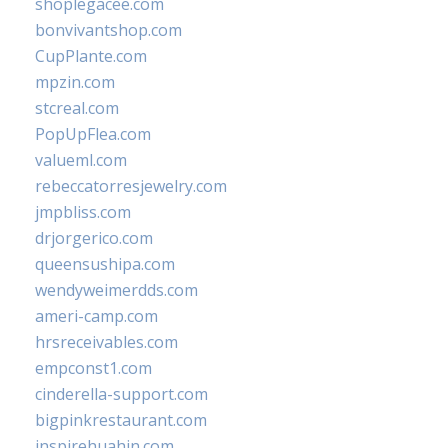
shoplegacee.com
bonvivantshop.com
CupPlante.com
mpzin.com
stcreal.com
PopUpFlea.com
valueml.com
rebeccatorresjewelry.com
jmpbliss.com
drjorgerico.com
queensushipa.com
wendyweimerdds.com
ameri-camp.com
hrsreceivables.com
empconst1.com
cinderella-support.com
bigpinkrestaurant.com
inspirehuahin.com