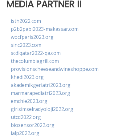
MEDIA PARTNER II
isth2022.com
p2b2pabi2023-makassar.com
wocfparis2023.org
sinc2023.com
scdlqatar2022-qa.com
thecolumbiagrill.com
provisionscheeseandwineshoppe.com
khedi2023.org
akademikgeriatri2023.org
marmarapediatri2023.org
emchie2023.org
girisimselradyoloji2022.org
utcd2022.org
biosensor2022.org
ialp2022.org