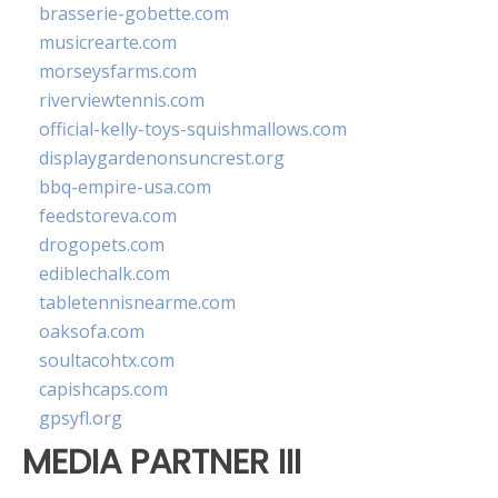
brasserie-gobette.com
musicrearte.com
morseysfarms.com
riverviewtennis.com
official-kelly-toys-squishmallows.com
displaygardenonsuncrest.org
bbq-empire-usa.com
feedstoreva.com
drogopets.com
ediblechalk.com
tabletennisnearme.com
oaksofa.com
soultacohtx.com
capishcaps.com
gpsyfl.org
MEDIA PARTNER III