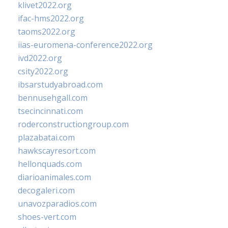
klivet2022.org
ifac-hms2022.org
taoms2022.org
iias-euromena-conference2022.org
ivd2022.org
csity2022.org
ibsarstudyabroad.com
bennusehgall.com
tsecincinnati.com
roderconstructiongroup.com
plazabatai.com
hawkscayresort.com
hellonquads.com
diarioanimales.com
decogaleri.com
unavozparadios.com
shoes-vert.com