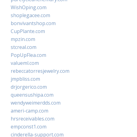
WishOping.com
shoplegacee.com
bonvivantshop.com
CupPlante.com
mpzin.com
stcreal.com
PopUpFlea.com
valueml.com
rebeccatorresjewelry.com
jmpbliss.com
drjorgerico.com
queensushipa.com
wendyweimerdds.com
ameri-camp.com
hrsreceivables.com
empconst1.com
cinderella-support.com