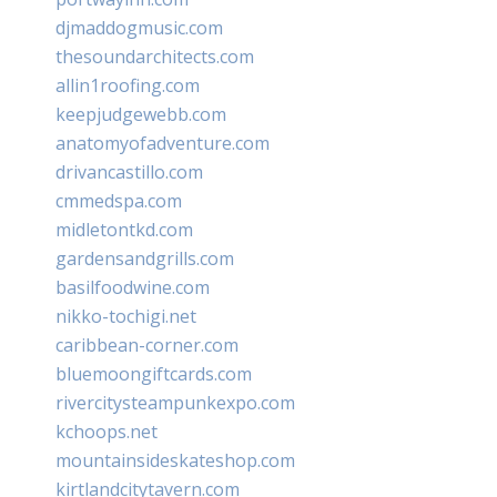
djmaddogmusic.com
thesoundarchitects.com
allin1roofing.com
keepjudgewebb.com
anatomyofadventure.com
drivancastillo.com
cmmedspa.com
midletontkd.com
gardensandgrills.com
basilfoodwine.com
nikko-tochigi.net
caribbean-corner.com
bluemoongiftcards.com
rivercitysteampunkexpo.com
kchoops.net
mountainsideskateshop.com
kirtlandcitytavern.com