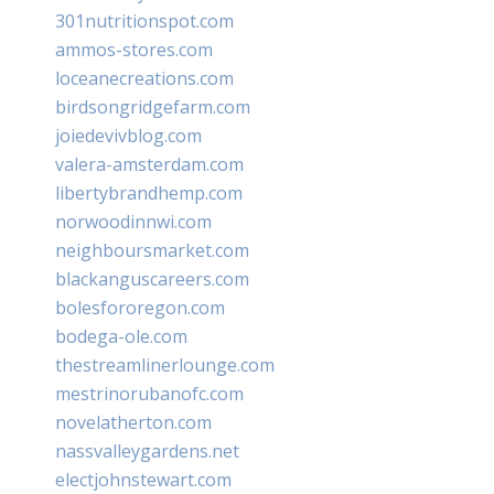
301nutritionspot.com
ammos-stores.com
loceanecreations.com
birdsongridgefarm.com
joiedevivblog.com
valera-amsterdam.com
libertybrandhemp.com
norwoodinnwi.com
neighboursmarket.com
blackanguscareers.com
bolesfororegon.com
bodega-ole.com
thestreamlinerlounge.com
mestrinorubanofc.com
novelatherton.com
nassvalleygardens.net
electjohnstewart.com