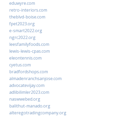
eduwyre.com
retro-interiors.com
theblvd-boise.com
fpet2023.org
e-smart2022.org
ngrc2022.org
leesfamilyfoods.com
lewis-lewis-cpas.com
eleontennis.com
cyetus.com
bradfordshops.com
almadenranchsanjose.com
advocatevijay.com
adlibilimler2023.com
naswwebed.org
balithut-manado.org
alteregotradingcompany.org