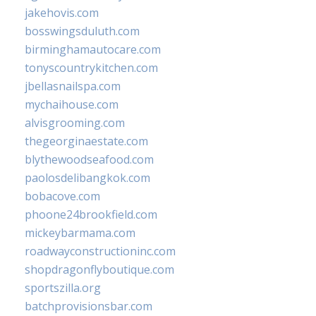
jakehovis.com
bosswingsduluth.com
birminghamautocare.com
tonyscountrykitchen.com
jbellasnailspa.com
mychaihouse.com
alvisgrooming.com
thegeorginaestate.com
blythewoodseafood.com
paolosdelibangkok.com
bobacove.com
phoone24brookfield.com
mickeybarmama.com
roadwayconstructioninc.com
shopdragonflyboutique.com
sportszilla.org
batchprovisionsbar.com