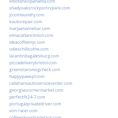
elbotanicopanama.com
shadyoaksrockportrvpark.com
jccoinlaundry.com
kautorepair.com
marjaeswinebar.com
elmazatlanclinton.com
ideacoffeenyc.com
odieschillicothe.com
lacantinitagalesburg.com
pizzadeliverybristol.com
greenstarsmogcheck.com
happypawspl.com
callahansautoservicecenter.com
georgiascornermarket.com
perfectfit24-7.com
portugalprivatedriver.com
von-racer.com
coffeeshopcharleston.com