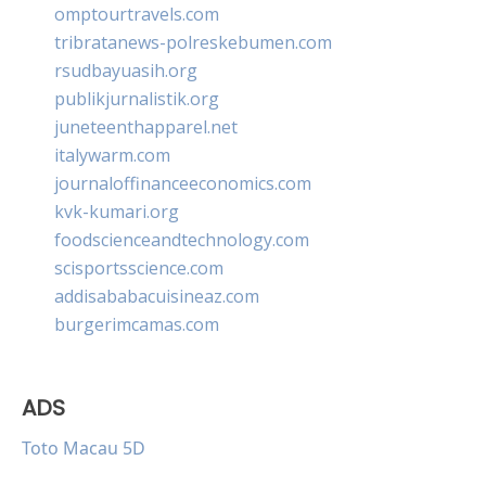
omptourtravels.com
tribratanews-polreskebumen.com
rsudbayuasih.org
publikjurnalistik.org
juneteenthapparel.net
italywarm.com
journaloffinanceeconomics.com
kvk-kumari.org
foodscienceandtechnology.com
scisportsscience.com
addisababacuisineaz.com
burgerimcamas.com
ADS
Toto Macau 5D