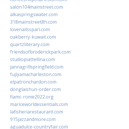
salon104mainstreet.com
alkaspringswater.com
318mainstreet8h.com
lovenailsspari.com
oakberry-kuwait.com
quartzliterary.com
friendsofbroderickpark.com
studiopiattellina.com
jannagrillspringfield.com
fujiyamacharleston.com
elpatronchardon.com
donglaishun-order.com
fiamc-rome2022.org
mariceworldessentials.com
lafisheriarestaurant.com
915jazzandmore.com
aguadulce-countryfair.com