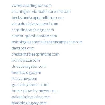
vwrepairarlington.com
cleaningservicebaltimore-md.com
beckslandscapeandfence.com
vistaaltadelveramendi.com
coastlinecateringnc.com
cuesburgershouston.com
psicologiaespecializadaencampeche.com
dmtacos.com
crescentstreetprinting.com
hornopizza.com
driveadragster.com
hematologa.com
lizaivanov.com
guesttinyhomes.com
home-plow-by-meyer.com
palatelatincuisine.com
blackdoglegacy.com