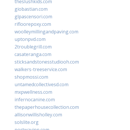
theslushkids.com
giobastian.com
glpascensori.com
rifloorepoxy.com
woolleymillingandpaving.com
uptonpvd.com
2troublegrill.com
casateranga.com
sticksandstonesstudiooh.com
walkers-treeservice.com
shopmossi.com
untamedcollectivesd.com
mxpwellness.com
infernocanine.com
thepaperhousecollection.com
allisonwillisholley.com
solslite.org
portwayinn.com