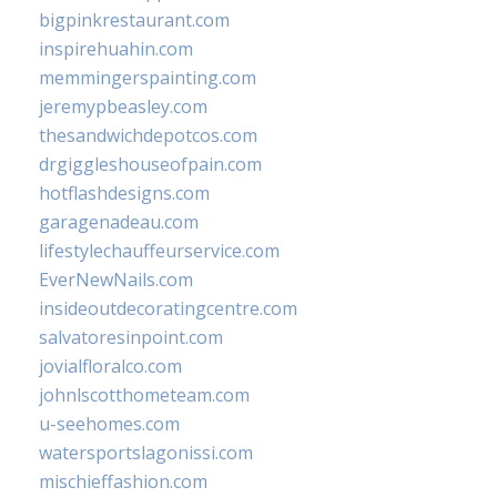
bigpinkrestaurant.com
inspirehuahin.com
memmingerspainting.com
jeremypbeasley.com
thesandwichdepotcos.com
drgiggleshouseofpain.com
hotflashdesigns.com
garagenadeau.com
lifestylechauffeurservice.com
EverNewNails.com
insideoutdecoratingcentre.com
salvatoresinpoint.com
jovialfloralco.com
johnlscotthometeam.com
u-seehomes.com
watersportslagonissi.com
mischieffashion.com