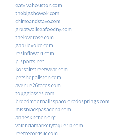
eatvivahouston.com
thebigshowok.com
chimeandstave.com
greatwallseafoodny.com
theloverose.com
gabriovoice.com
resinflowart.com
p-sports.net
korsairstreetwear.com
petshopallston.com
avenue26tacos.com
topgglasses.com
broadmoornailsspacoloradosprings.com
missblackpasadena.com
anneskitchen.org
valenciamarketytaqueria.com
reefrecordsllc.com