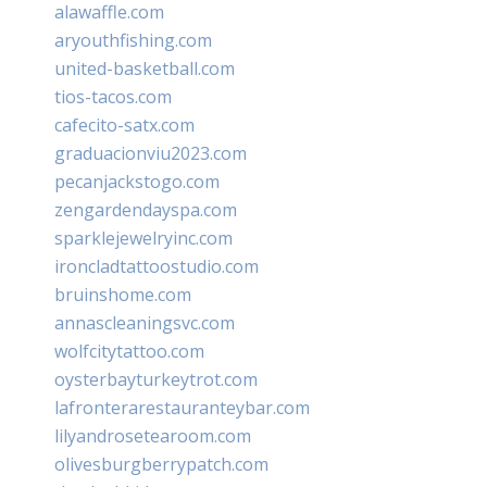
alawaffle.com
aryouthfishing.com
united-basketball.com
tios-tacos.com
cafecito-satx.com
graduacionviu2023.com
pecanjackstogo.com
zengardendayspa.com
sparklejewelryinc.com
ironcladtattoostudio.com
bruinshome.com
annascleaningsvc.com
wolfcitytattoo.com
oysterbayturkeytrot.com
lafronterarestauranteybar.com
lilyandrosetearoom.com
olivesburgberrypatch.com