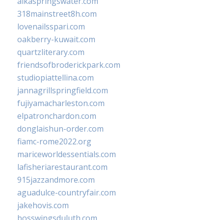
alkaspringswater.com
318mainstreet8h.com
lovenailsspari.com
oakberry-kuwait.com
quartzliterary.com
friendsofbroderickpark.com
studiopiattellina.com
jannagrillspringfield.com
fujiyamacharleston.com
elpatronchardon.com
donglaishun-order.com
fiamc-rome2022.org
mariceworldessentials.com
lafisheriarestaurant.com
915jazzandmore.com
aguadulce-countryfair.com
jakehovis.com
bosswingsduluth.com