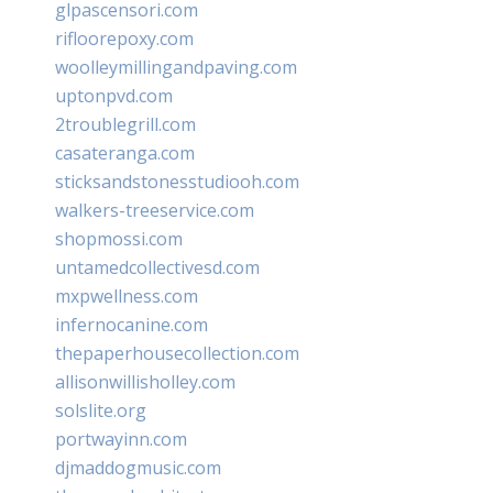
glpascensori.com
rifloorepoxy.com
woolleymillingandpaving.com
uptonpvd.com
2troublegrill.com
casateranga.com
sticksandstonesstudiooh.com
walkers-treeservice.com
shopmossi.com
untamedcollectivesd.com
mxpwellness.com
infernocanine.com
thepaperhousecollection.com
allisonwillisholley.com
solslite.org
portwayinn.com
djmaddogmusic.com