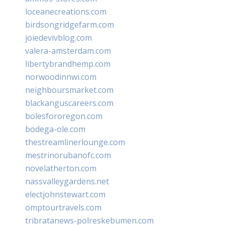
loceanecreations.com
birdsongridgefarm.com
joiedevivblog.com
valera-amsterdam.com
libertybrandhemp.com
norwoodinnwi.com
neighboursmarket.com
blackanguscareers.com
bolesfororegon.com
bodega-ole.com
thestreamlinerlounge.com
mestrinorubanofc.com
novelatherton.com
nassvalleygardens.net
electjohnstewart.com
omptourtravels.com
tribratanews-polreskebumen.com