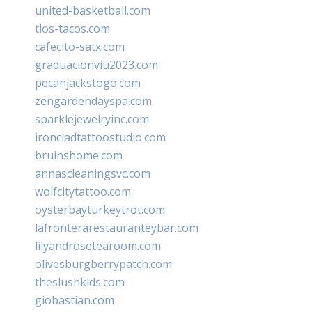
united-basketball.com
tios-tacos.com
cafecito-satx.com
graduacionviu2023.com
pecanjackstogo.com
zengardendayspa.com
sparklejewelryinc.com
ironcladtattoostudio.com
bruinshome.com
annascleaningsvc.com
wolfcitytattoo.com
oysterbayturkeytrot.com
lafronterarestauranteybar.com
lilyandrosetearoom.com
olivesburgberrypatch.com
theslushkids.com
giobastian.com