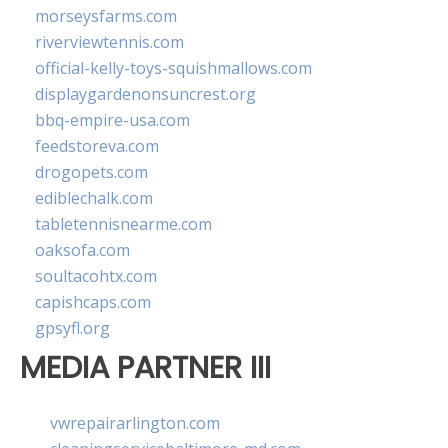
morseysfarms.com
riverviewtennis.com
official-kelly-toys-squishmallows.com
displaygardenonsuncrest.org
bbq-empire-usa.com
feedstoreva.com
drogopets.com
ediblechalk.com
tabletennisnearme.com
oaksofa.com
soultacohtx.com
capishcaps.com
gpsyfl.org
MEDIA PARTNER III
vwrepairarlington.com