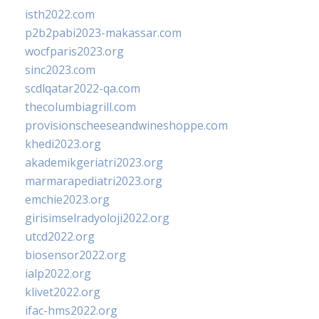
isth2022.com
p2b2pabi2023-makassar.com
wocfparis2023.org
sinc2023.com
scdlqatar2022-qa.com
thecolumbiagrill.com
provisionscheeseandwineshoppe.com
khedi2023.org
akademikgeriatri2023.org
marmarapediatri2023.org
emchie2023.org
girisimselradyoloji2022.org
utcd2022.org
biosensor2022.org
ialp2022.org
klivet2022.org
ifac-hms2022.org