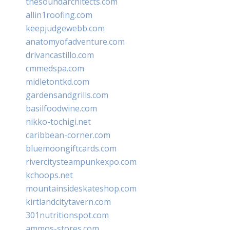
thesoundarchitects.com
allin1roofing.com
keepjudgewebb.com
anatomyofadventure.com
drivancastillo.com
cmmedspa.com
midletontkd.com
gardensandgrills.com
basilfoodwine.com
nikko-tochigi.net
caribbean-corner.com
bluemoongiftcards.com
rivercitysteampunkexpo.com
kchoops.net
mountainsideskateshop.com
kirtlandcitytavern.com
301nutritionspot.com
ammos-stores.com