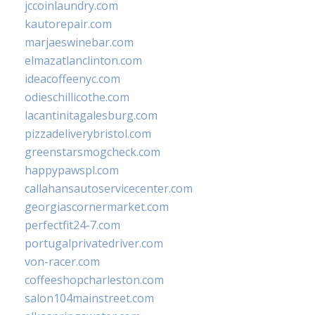
jccoinlaundry.com
kautorepair.com
marjaeswinebar.com
elmazatlanclinton.com
ideacoffeenyc.com
odieschillicothe.com
lacantinitagalesburg.com
pizzadeliverybristol.com
greenstarsmogcheck.com
happypawspl.com
callahansautoservicecenter.com
georgiascornermarket.com
perfectfit24-7.com
portugalprivatedriver.com
von-racer.com
coffeeshopcharleston.com
salon104mainstreet.com