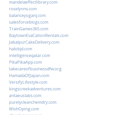
mandelaeffectlibrary.com
roselynns.com
balanceyoganj.com
salesforceblogs.com
TrainGames365.com
BaytownEvaCationRentals.com
JabalpurCakeDelivery.com
halobjd.com
intelligenceqatar.com
PikaPikaApp.com
takecareofbusinessdfw.org
HamadaOfJapan.com
VersifyLifestyle.com
kingscreekadventures.com
antaeuslabs.com
purelycleanchemdry.com
WishOping.com