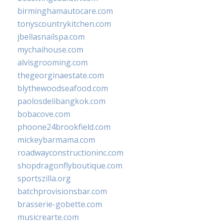
birminghamautocare.com
tonyscountrykitchen.com
jbellasnailspa.com
mychaihouse.com
alvisgrooming.com
thegeorginaestate.com
blythewoodseafood.com
paolosdelibangkok.com
bobacove.com
phoone24brookfield.com
mickeybarmama.com
roadwayconstructioninc.com
shopdragonflyboutique.com
sportszilla.org
batchprovisionsbar.com
brasserie-gobette.com
musicrearte.com