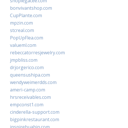
shoplegacee.com
bonvivantshop.com
CupPlante.com
mpzin.com
stcreal.com
PopUpFlea.com
valueml.com
rebeccatorresjewelry.com
jmpbliss.com
drjorgerico.com
queensushipa.com
wendyweimerdds.com
ameri-camp.com
hrsreceivables.com
empconst1.com
cinderella-support.com
bigpinkrestaurant.com
inspirehuahin.com