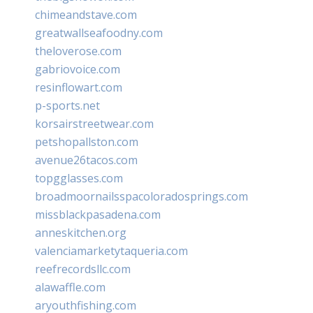
chimeandstave.com
greatwallseafoodny.com
theloverose.com
gabriovoice.com
resinflowart.com
p-sports.net
korsairstreetwear.com
petshopallston.com
avenue26tacos.com
topgglasses.com
broadmoornailsspacoloradosprings.com
missblackpasadena.com
anneskitchen.org
valenciamarketytaqueria.com
reefrecordsllc.com
alawaffle.com
aryouthfishing.com