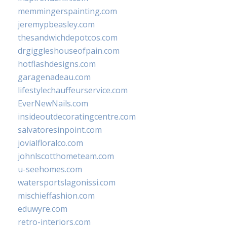
memmingerspainting.com
jeremypbeasley.com
thesandwichdepotcos.com
drgiggleshouseofpain.com
hotflashdesigns.com
garagenadeau.com
lifestylechauffeurservice.com
EverNewNails.com
insideoutdecoratingcentre.com
salvatoresinpoint.com
jovialfloralco.com
johnlscotthometeam.com
u-seehomes.com
watersportslagonissi.com
mischieffashion.com
eduwyre.com
retro-interiors.com