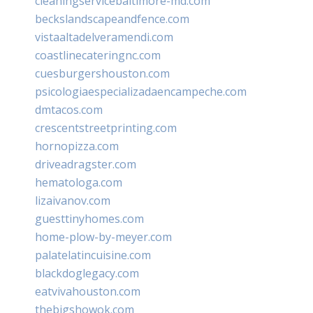
cleaningservicebaltimore-md.com
beckslandscapeandfence.com
vistaaltadelveramendi.com
coastlinecateringnc.com
cuesburgershouston.com
psicologiaespecializadaencampeche.com
dmtacos.com
crescentstreetprinting.com
hornopizza.com
driveadragster.com
hematologa.com
lizaivanov.com
guesttinyhomes.com
home-plow-by-meyer.com
palatelatincuisine.com
blackdoglegacy.com
eatvivahouston.com
thebigshowok.com