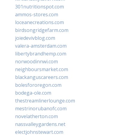
301nutritionspot.com
ammos-stores.com
loceanecreations.com
birdsongridgefarm.com
joiedevivblog.com
valera-amsterdam.com
libertybrandhemp.com
norwoodinnwi.com
neighboursmarket.com
blackanguscareers.com
bolesfororegon.com
bodega-ole.com
thestreamlinerlounge.com
mestrinorubanofc.com
novelatherton.com
nassvalleygardens.net
electjohnstewart.com