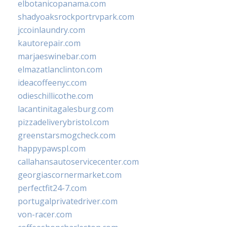
elbotanicopanama.com
shadyoaksrockportrvpark.com
jccoinlaundry.com
kautorepair.com
marjaeswinebar.com
elmazatlanclinton.com
ideacoffeenyc.com
odieschillicothe.com
lacantinitagalesburg.com
pizzadeliverybristol.com
greenstarsmogcheck.com
happypawspl.com
callahansautoservicecenter.com
georgiascornermarket.com
perfectfit24-7.com
portugalprivatedriver.com
von-racer.com