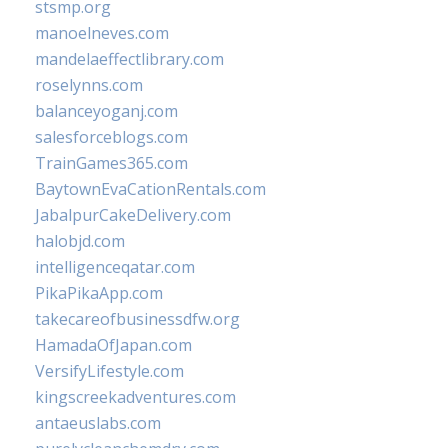
stsmp.org
manoelneves.com
mandelaeffectlibrary.com
roselynns.com
balanceyoganj.com
salesforceblogs.com
TrainGames365.com
BaytownEvaCationRentals.com
JabalpurCakeDelivery.com
halobjd.com
intelligenceqatar.com
PikaPikaApp.com
takecareofbusinessdfw.org
HamadaOfJapan.com
VersifyLifestyle.com
kingscreekadventures.com
antaeuslabs.com