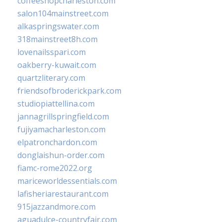
coffeeshopcharleston.com
salon104mainstreet.com
alkaspringswater.com
318mainstreet8h.com
lovenailsspari.com
oakberry-kuwait.com
quartzliterary.com
friendsofbroderickpark.com
studiopiattellina.com
jannagrillspringfield.com
fujiyamacharleston.com
elpatronchardon.com
donglaishun-order.com
fiamc-rome2022.org
mariceworldessentials.com
lafisheriarestaurant.com
915jazzandmore.com
aguadulce-countryfair.com