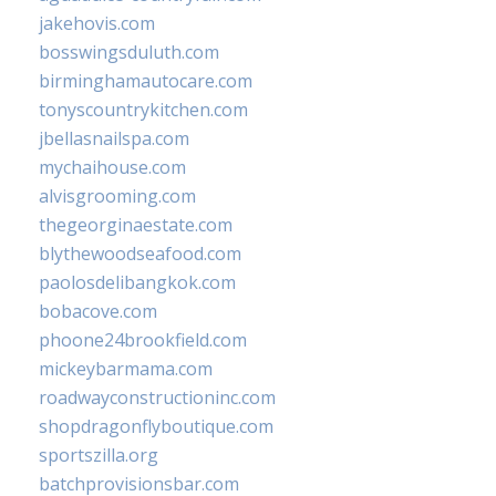
jakehovis.com
bosswingsduluth.com
birminghamautocare.com
tonyscountrykitchen.com
jbellasnailspa.com
mychaihouse.com
alvisgrooming.com
thegeorginaestate.com
blythewoodseafood.com
paolosdelibangkok.com
bobacove.com
phoone24brookfield.com
mickeybarmama.com
roadwayconstructioninc.com
shopdragonflyboutique.com
sportszilla.org
batchprovisionsbar.com