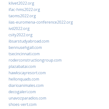
klivet2022.org
ifac-hms2022.org
taoms2022.org
iias-euromena-conference2022.org
ivd2022.org
csity2022.org
ibsarstudyabroad.com
bennusehgall.com
tsecincinnati.com
roderconstructiongroup.com
plazabatai.com
hawkscayresort.com
hellonquads.com
diarioanimales.com
decogaleri.com
unavozparadios.com
shoes-vert.com