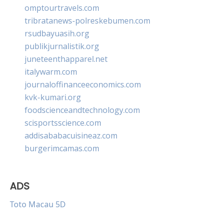
omptourtravels.com
tribratanews-polreskebumen.com
rsudbayuasih.org
publikjurnalistik.org
juneteenthapparel.net
italywarm.com
journaloffinanceeconomics.com
kvk-kumari.org
foodscienceandtechnology.com
scisportsscience.com
addisababacuisineaz.com
burgerimcamas.com
ADS
Toto Macau 5D