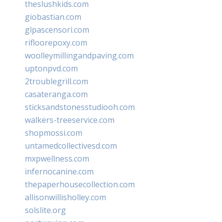
theslushkids.com
giobastian.com
glpascensori.com
rifloorepoxy.com
woolleymillingandpaving.com
uptonpvd.com
2troublegrill.com
casateranga.com
sticksandstonesstudiooh.com
walkers-treeservice.com
shopmossi.com
untamedcollectivesd.com
mxpwellness.com
infernocanine.com
thepaperhousecollection.com
allisonwillisholley.com
solslite.org