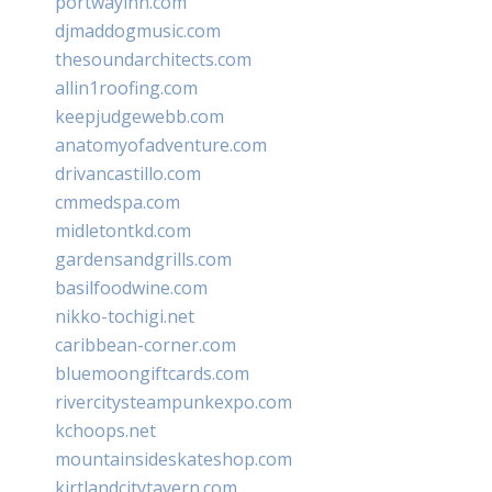
portwayinn.com
djmaddogmusic.com
thesoundarchitects.com
allin1roofing.com
keepjudgewebb.com
anatomyofadventure.com
drivancastillo.com
cmmedspa.com
midletontkd.com
gardensandgrills.com
basilfoodwine.com
nikko-tochigi.net
caribbean-corner.com
bluemoongiftcards.com
rivercitysteampunkexpo.com
kchoops.net
mountainsideskateshop.com
kirtlandcitytavern.com