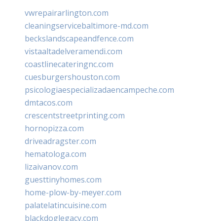
vwrepairarlington.com
cleaningservicebaltimore-md.com
beckslandscapeandfence.com
vistaaltadelveramendi.com
coastlinecateringnc.com
cuesburgershouston.com
psicologiaespecializadaencampeche.com
dmtacos.com
crescentstreetprinting.com
hornopizza.com
driveadragster.com
hematologa.com
lizaivanov.com
guesttinyhomes.com
home-plow-by-meyer.com
palatelatincuisine.com
blackdoglegacy.com