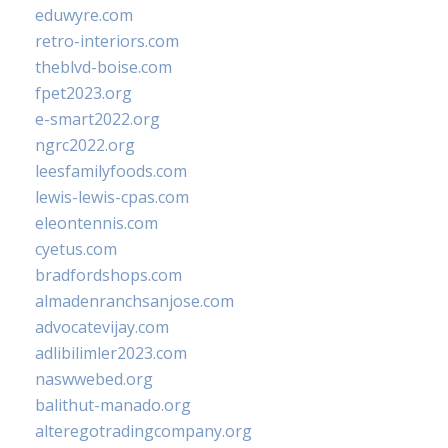
eduwyre.com
retro-interiors.com
theblvd-boise.com
fpet2023.org
e-smart2022.org
ngrc2022.org
leesfamilyfoods.com
lewis-lewis-cpas.com
eleontennis.com
cyetus.com
bradfordshops.com
almadenranchsanjose.com
advocatevijay.com
adlibilimler2023.com
naswwebed.org
balithut-manado.org
alteregotradingcompany.org