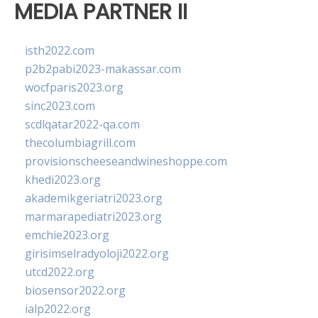
MEDIA PARTNER II
isth2022.com
p2b2pabi2023-makassar.com
wocfparis2023.org
sinc2023.com
scdlqatar2022-qa.com
thecolumbiagrill.com
provisionscheeseandwineshoppe.com
khedi2023.org
akademikgeriatri2023.org
marmarapediatri2023.org
emchie2023.org
girisimselradyoloji2022.org
utcd2022.org
biosensor2022.org
ialp2022.org