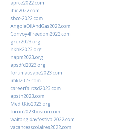
aprce2022.com
ibie2022.com
sbcc-2022.com
AngolaOilAndGas2022.com
Convoy4Freedom2022.com
grur2023.org
hkhk2023.org
napm2023.org
apsdfd2023.org
forumausape2023.com
imkl2023.com
careerfaircsd2023.com
apsth2023.com
MedItRio2023.org
lcicon2023boston.com
waitangidayfestival2022.com
vacancesscolaires2022.com