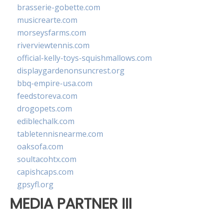
brasserie-gobette.com
musicrearte.com
morseysfarms.com
riverviewtennis.com
official-kelly-toys-squishmallows.com
displaygardenonsuncrest.org
bbq-empire-usa.com
feedstoreva.com
drogopets.com
ediblechalk.com
tabletennisnearme.com
oaksofa.com
soultacohtx.com
capishcaps.com
gpsyfl.org
MEDIA PARTNER III