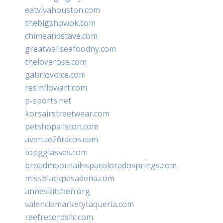
eatvivahouston.com
thebigshowok.com
chimeandstave.com
greatwallseafoodny.com
theloverose.com
gabriovoice.com
resinflowart.com
p-sports.net
korsairstreetwear.com
petshopallston.com
avenue26tacos.com
topgglasses.com
broadmoornailsspacoloradosprings.com
missblackpasadena.com
anneskitchen.org
valenciamarketytaqueria.com
reefrecordsllc.com