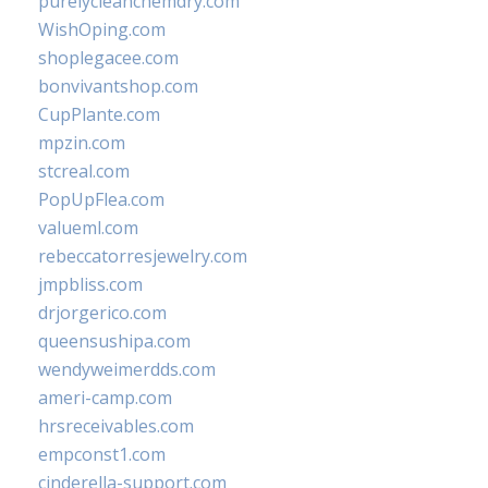
purelycleanchemdry.com
WishOping.com
shoplegacee.com
bonvivantshop.com
CupPlante.com
mpzin.com
stcreal.com
PopUpFlea.com
valueml.com
rebeccatorresjewelry.com
jmpbliss.com
drjorgerico.com
queensushipa.com
wendyweimerdds.com
ameri-camp.com
hrsreceivables.com
empconst1.com
cinderella-support.com