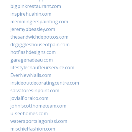
bigpinkrestaurant.com
inspirehuahin.com
memmingerspainting.com
jeremypbeasley.com
thesandwichdepotcos.com
drgiggleshouseofpain.com
hotflashdesigns.com
garagenadeau.com
lifestylechauffeurservice.com
EverNewNails.com
insideoutdecoratingcentre.com
salvatoresinpoint.com
jovialfloralco.com
johnlscotthometeam.com
u-seehomes.com
watersportslagonissi.com
mischieffashion.com