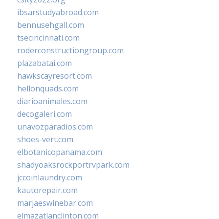
ibsarstudyabroad.com
bennusehgall.com
tsecincinnati.com
roderconstructiongroup.com
plazabatai.com
hawkscayresort.com
hellonquads.com
diarioanimales.com
decogaleri.com
unavozparadios.com
shoes-vert.com
elbotanicopanama.com
shadyoaksrockportrvpark.com
jccoinlaundry.com
kautorepair.com
marjaeswinebar.com
elmazatlanclinton.com