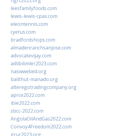
ngrc2022.org
leesfamilyfoods.com
lewis-lewis-cpas.com
eleontennis.com
cyetus.com
bradfordshops.com
almadenranchsanjose.com
advocatevijay.com
adlibilimler2023.com
naswwebed.org
balithut-manado.org
alteregotradingcompany.org
aprce2022.com
ibie2022.com
sbcc-2022.com
AngolaOilAndGas2022.com
Convoy4Freedom2022.com
grur2023.org