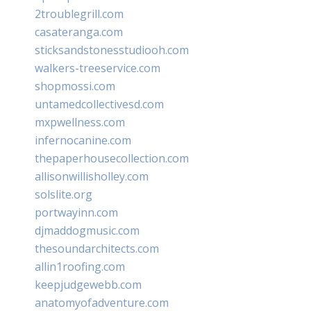
2troublegrill.com
casateranga.com
sticksandstonesstudiooh.com
walkers-treeservice.com
shopmossi.com
untamedcollectivesd.com
mxpwellness.com
infernocanine.com
thepaperhousecollection.com
allisonwillisholley.com
solslite.org
portwayinn.com
djmaddogmusic.com
thesoundarchitects.com
allin1roofing.com
keepjudgewebb.com
anatomyofadventure.com