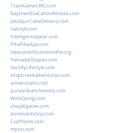
TrainGames365.com
BaytownEvaCationRentals.com
JabalpurCakeDelivery.com
halobjd.com
intelligenceqatar.com
PikaPikaApp.com
takecareofbusinessdfw.org
HamadaOfJapan.com
VersifyLifestyle.com
kingscreekadventures.com
antaeuslabs.com
purelycleanchemdry.com
WishOping.com
shoplegacee.com
bonvivantshop.com
CupPlante.com
mpzin.com