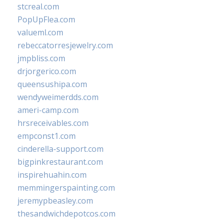
stcreal.com
PopUpFlea.com
valueml.com
rebeccatorresjewelry.com
jmpbliss.com
drjorgerico.com
queensushipa.com
wendyweimerdds.com
ameri-camp.com
hrsreceivables.com
empconst1.com
cinderella-support.com
bigpinkrestaurant.com
inspirehuahin.com
memmingerspainting.com
jeremypbeasley.com
thesandwichdepotcos.com