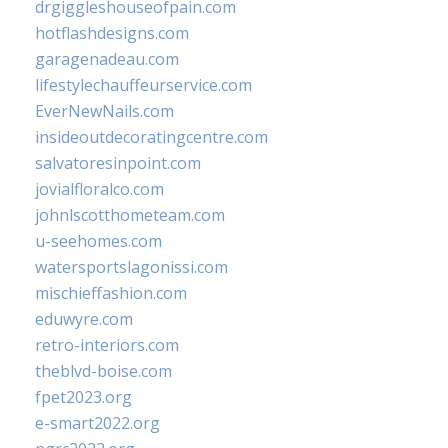
drgiggleshouseofpain.com
hotflashdesigns.com
garagenadeau.com
lifestylechauffeurservice.com
EverNewNails.com
insideoutdecoratingcentre.com
salvatoresinpoint.com
jovialfloralco.com
johnlscotthometeam.com
u-seehomes.com
watersportslagonissi.com
mischieffashion.com
eduwyre.com
retro-interiors.com
theblvd-boise.com
fpet2023.org
e-smart2022.org