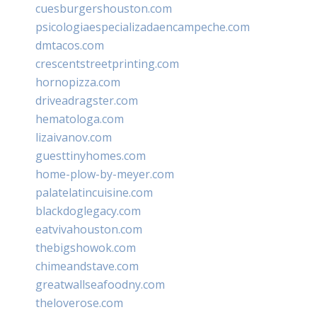
cuesburgershouston.com
psicologiaespecializadaencampeche.com
dmtacos.com
crescentstreetprinting.com
hornopizza.com
driveadragster.com
hematologa.com
lizaivanov.com
guesttinyhomes.com
home-plow-by-meyer.com
palatelatincuisine.com
blackdoglegacy.com
eatvivahouston.com
thebigshowok.com
chimeandstave.com
greatwallseafoodny.com
theloverose.com