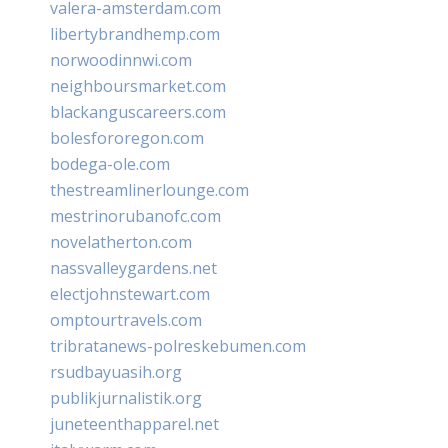
valera-amsterdam.com
libertybrandhemp.com
norwoodinnwi.com
neighboursmarket.com
blackanguscareers.com
bolesfororegon.com
bodega-ole.com
thestreamlinerlounge.com
mestrinorubanofc.com
novelatherton.com
nassvalleygardens.net
electjohnstewart.com
omptourtravels.com
tribratanews-polreskebumen.com
rsudbayuasih.org
publikjurnalistik.org
juneteenthapparel.net