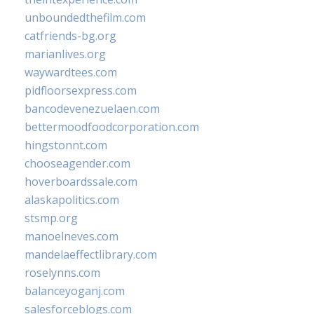
unboundedthefilm.com
catfriends-bg.org
marianlives.org
waywardtees.com
pidfloorsexpress.com
bancodevenezuelaen.com
bettermoodfoodcorporation.com
hingstonnt.com
chooseagender.com
hoverboardssale.com
alaskapolitics.com
stsmp.org
manoelneves.com
mandelaeffectlibrary.com
roselynns.com
balanceyoganj.com
salesforceblogs.com