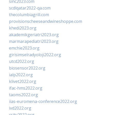
sinc2023.com
scdlqatar2022-qa.com
thecolumbiagrill.com
provisionscheeseandwineshoppe.com
khedi2023.org
akademikgeriatri2023.org
marmarapediatri2023.org
emchie2023.org
girisimselradyoloji2022.org
utcd2022.org
biosensor2022.org
ialp2022.org
klivet2022.org
ifac-hms2022.org
taoms2022.org
iias-euromena-conference2022.org
ivd2022.org
csity2022.org