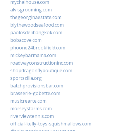
mychaihouse.com
alvisgrooming.com
thegeorginaestate.com
blythewoodseafood.com
paolosdelibangkok.com
bobacove.com
phoone24brookfield.com
mickeybarmama.com
roadwayconstructioninc.com
shopdragonflyboutique.com
sportszilla.org
batchprovisionsbar.com
brasserie-gobette.com
musicrearte.com
morseysfarms.com
riverviewtennis.com
official-kelly-toys-squishmallows.com