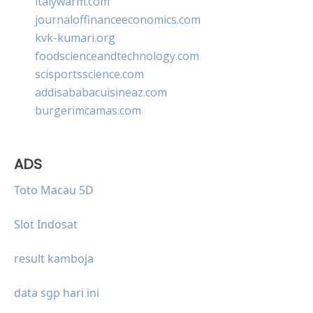
italywarm.com
journaloffinanceeconomics.com
kvk-kumari.org
foodscienceandtechnology.com
scisportsscience.com
addisababacuisineaz.com
burgerimcamas.com
ADS
Toto Macau 5D
Slot Indosat
result kamboja
data sgp hari ini