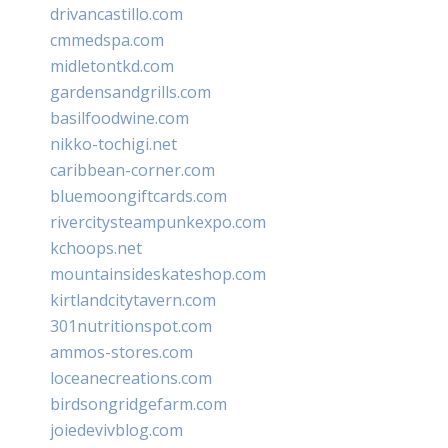
drivancastillo.com
cmmedspa.com
midletontkd.com
gardensandgrills.com
basilfoodwine.com
nikko-tochigi.net
caribbean-corner.com
bluemoongiftcards.com
rivercitysteampunkexpo.com
kchoops.net
mountainsideskateshop.com
kirtlandcitytavern.com
301nutritionspot.com
ammos-stores.com
loceanecreations.com
birdsongridgefarm.com
joiedevivblog.com