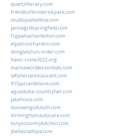
quartzliterary.com
friendsofbroderickpark.com
studiopiattellina.com
jannagrillspringfield.com
fujiyamacharleston.com
elpatronchardon.com
donglaishun-order.com
fiamc-rome2022.org
mariceworldessentials.com
lafisheriarestaurant.com
915jazzandmore.com
aguadulce-countryfair.com
jakehovis.com
bosswingsduluth.com
birminghamautocare.com
tonyscountrykitchen.com
jbellasnailspa.com