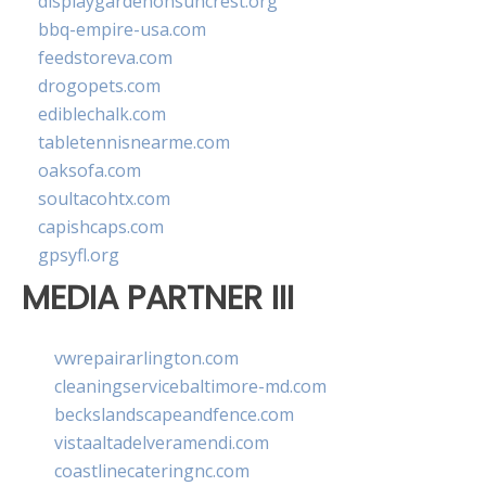
displaygardenonsuncrest.org
bbq-empire-usa.com
feedstoreva.com
drogopets.com
ediblechalk.com
tabletennisnearme.com
oaksofa.com
soultacohtx.com
capishcaps.com
gpsyfl.org
MEDIA PARTNER III
vwrepairarlington.com
cleaningservicebaltimore-md.com
beckslandscapeandfence.com
vistaaltadelveramendi.com
coastlinecateringnc.com