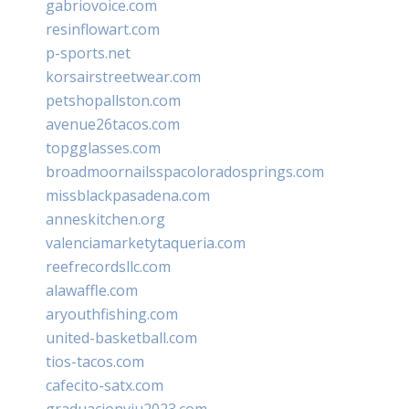
gabriovoice.com
resinflowart.com
p-sports.net
korsairstreetwear.com
petshopallston.com
avenue26tacos.com
topgglasses.com
broadmoornailsspacoloradosprings.com
missblackpasadena.com
anneskitchen.org
valenciamarketytaqueria.com
reefrecordsllc.com
alawaffle.com
aryouthfishing.com
united-basketball.com
tios-tacos.com
cafecito-satx.com
graduacionviu2023.com