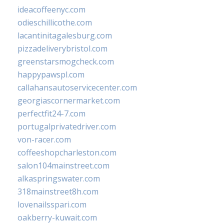
ideacoffeenyc.com
odieschillicothe.com
lacantinitagalesburg.com
pizzadeliverybristol.com
greenstarsmogcheck.com
happypawspl.com
callahansautoservicecenter.com
georgiascornermarket.com
perfectfit24-7.com
portugalprivatedriver.com
von-racer.com
coffeeshopcharleston.com
salon104mainstreet.com
alkaspringswater.com
318mainstreet8h.com
lovenailsspari.com
oakberry-kuwait.com