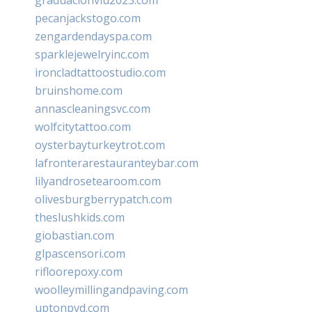
pecanjackstogo.com
zengardendayspa.com
sparklejewelryinc.com
ironcladtattoostudio.com
bruinshome.com
annascleaningsvc.com
wolfcitytattoo.com
oysterbayturkeytrot.com
lafronterarestauranteybar.com
lilyandrosetearoom.com
olivesburgberrypatch.com
theslushkids.com
giobastian.com
glpascensori.com
rifloorepoxy.com
woolleymillingandpaving.com
uptonpvd.com