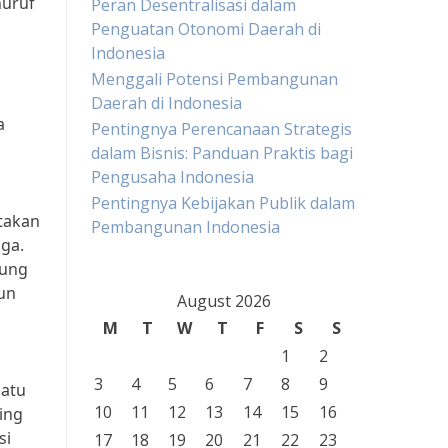
huruf
Peran Desentralisasi dalam
Penguatan Otonomi Daerah di
Indonesia
Menggali Potensi Pembangunan
Daerah di Indonesia
a
Pentingnya Perencanaan Strategis
dalam Bisnis: Panduan Praktis bagi
Pengusaha Indonesia
Pentingnya Kebijakan Publik dalam
atakan
Pembangunan Indonesia
ga.
gung
hun
August 2026
M
T
W
T
F
S
S
1
2
3
4
5
6
7
8
9
satu
10
11
12
13
14
15
16
ing
si
17
18
19
20
21
22
23