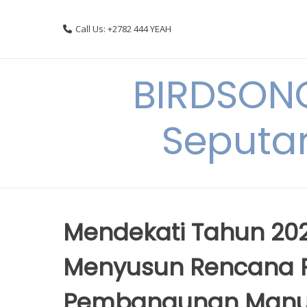
Skip
to
Call Us: +2782 444 YEAH
content
BIRDSON
Seputa
Mendekati Tahun 20
Menyusun Rencana P
Pembangunan Manu