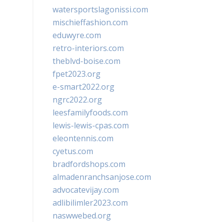
watersportslagonissi.com
mischieffashion.com
eduwyre.com
retro-interiors.com
theblvd-boise.com
fpet2023.org
e-smart2022.org
ngrc2022.org
leesfamilyfoods.com
lewis-lewis-cpas.com
eleontennis.com
cyetus.com
bradfordshops.com
almadenranchsanjose.com
advocatevijay.com
adlibilimler2023.com
naswwebed.org