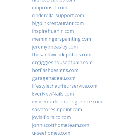
empconst1.com
cinderella-support.com
bigpinkrestaurant.com
inspirehuahin.com
memmingerspainting.com
jeremypbeasley.com
thesandwichdepotcos.com
drgiggleshouseofpain.com
hotflashdesigns.com
garagenadeau.com
lifestylechauffeurservice.com
EverNewNails.com
insideoutdecoratingcentre.com
salvatoresinpoint.com
jovialfloralco.com
johnlscotthometeam.com
u-seehomes.com