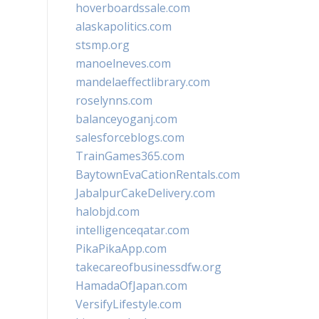
hoverboardssale.com
alaskapolitics.com
stsmp.org
manoelneves.com
mandelaeffectlibrary.com
roselynns.com
balanceyoganj.com
salesforceblogs.com
TrainGames365.com
BaytownEvaCationRentals.com
JabalpurCakeDelivery.com
halobjd.com
intelligenceqatar.com
PikaPikaApp.com
takecareofbusinessdfw.org
HamadaOfJapan.com
VersifyLifestyle.com