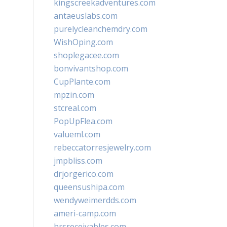
kingscreekadventures.com
antaeuslabs.com
purelycleanchemdry.com
WishOping.com
shoplegacee.com
bonvivantshop.com
CupPlante.com
mpzin.com
stcreal.com
PopUpFlea.com
valueml.com
rebeccatorresjewelry.com
jmpbliss.com
drjorgerico.com
queensushipa.com
wendyweimerdds.com
ameri-camp.com
hrsreceivables.com