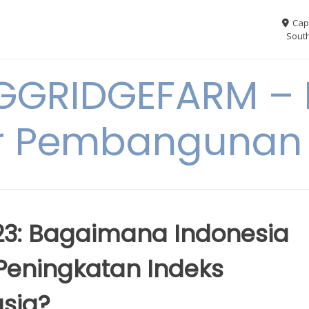
Cap
South
GGRIDGEFARM – I
r Pembangunan
23: Bagaimana Indonesia
eningkatan Indeks
sia?