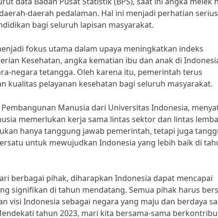
ut data Badan Pusat Statistik (BPS), saat ini angka melek 
daerah-daerah pedalaman. Hal ini menjadi perhatian serius
didikan bagi seluruh lapisan masyarakat.
 menjadi fokus utama dalam upaya meningkatkan indeks
ian Kesehatan, angka kematian ibu dan anak di Indonesi
a-negara tetangga. Oleh karena itu, pemerintah terus
 kualitas pelayanan kesehatan bagi seluruh masyarakat.
kar Pembangunan Manusia dari Universitas Indonesia, meny
ia memerlukan kerja sama lintas sektor dan lintas lemba
kan hanya tanggung jawab pemerintah, tetapi juga tang
bersatu untuk mewujudkan Indonesia yang lebih baik di ta
ri berbagai pihak, diharapkan Indonesia dapat mencapai
g signifikan di tahun mendatang. Semua pihak harus ber
visi Indonesia sebagai negara yang maju dan berdaya sa
ndekati tahun 2023, mari kita bersama-sama berkontribu