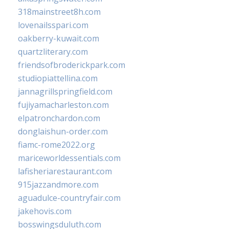
318mainstreet8h.com
lovenailsspari.com
oakberry-kuwait.com
quartzliterary.com
friendsofbroderickpark.com
studiopiattellina.com
jannagrillspringfield.com
fujiyamacharleston.com
elpatronchardon.com
donglaishun-order.com
fiamc-rome2022.org
mariceworldessentials.com
lafisheriarestaurant.com
915jazzandmore.com
aguadulce-countryfair.com
jakehovis.com
bosswingsduluth.com