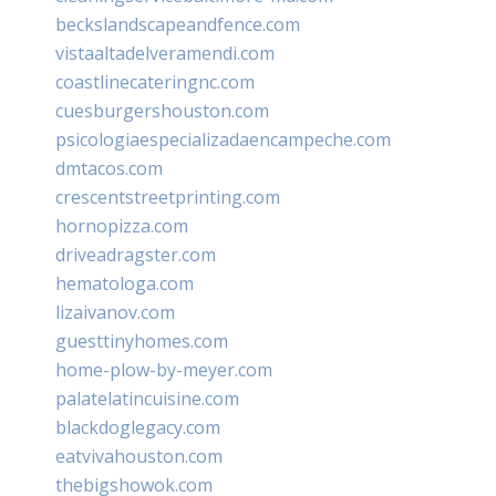
beckslandscapeandfence.com
vistaaltadelveramendi.com
coastlinecateringnc.com
cuesburgershouston.com
psicologiaespecializadaencampeche.com
dmtacos.com
crescentstreetprinting.com
hornopizza.com
driveadragster.com
hematologa.com
lizaivanov.com
guesttinyhomes.com
home-plow-by-meyer.com
palatelatincuisine.com
blackdoglegacy.com
eatvivahouston.com
thebigshowok.com