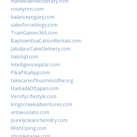
mandelaeffectlibrary.com
roselynns.com
balanceyoganj.com
salesforceblogs.com
TrainGames365.com
BaytownEvaCationRentals.com
JabalpurCakeDelivery.com
halobjd.com
intelligenceqatar.com
PikaPikaApp.com
takecareofbusinessdfw.org
HamadaOfJapan.com
VersifyLifestyle.com
kingscreekadventures.com
antaeuslabs.com
purelycleanchemdry.com
WishOping.com
shoplegacee.com