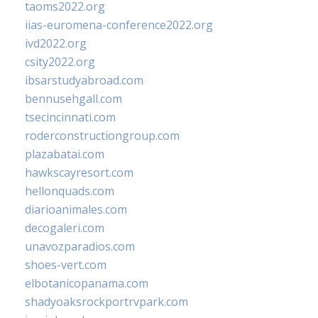
taoms2022.org
iias-euromena-conference2022.org
ivd2022.org
csity2022.org
ibsarstudyabroad.com
bennusehgall.com
tsecincinnati.com
roderconstructiongroup.com
plazabatai.com
hawkscayresort.com
hellonquads.com
diarioanimales.com
decogaleri.com
unavozparadios.com
shoes-vert.com
elbotanicopanama.com
shadyoaksrockportrvpark.com