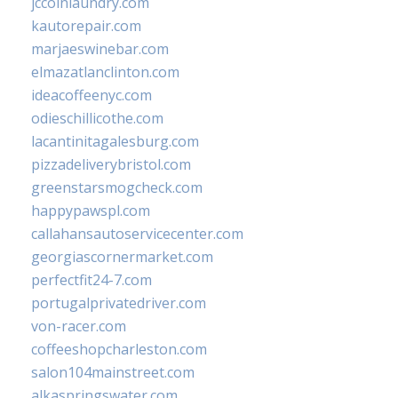
jccoinlaundry.com
kautorepair.com
marjaeswinebar.com
elmazatlanclinton.com
ideacoffeenyc.com
odieschillicothe.com
lacantinitagalesburg.com
pizzadeliverybristol.com
greenstarsmogcheck.com
happypawspl.com
callahansautoservicecenter.com
georgiascornermarket.com
perfectfit24-7.com
portugalprivatedriver.com
von-racer.com
coffeeshopcharleston.com
salon104mainstreet.com
alkaspringswater.com