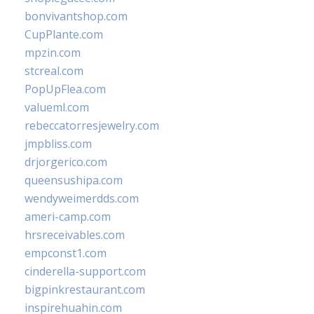
bonvivantshop.com
CupPlante.com
mpzin.com
stcreal.com
PopUpFlea.com
valueml.com
rebeccatorresjewelry.com
jmpbliss.com
drjorgerico.com
queensushipa.com
wendyweimerdds.com
ameri-camp.com
hrsreceivables.com
empconst1.com
cinderella-support.com
bigpinkrestaurant.com
inspirehuahin.com