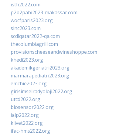
isth2022.com
p2b2pabi2023-makassar.com
wocfparis2023.org
sinc2023.com
scdlqatar2022-qa.com
thecolumbiagrill.com
provisionscheeseandwineshoppe.com
khedi2023.org
akademikgeriatri2023.org
marmarapediatri2023.org
emchie2023.org
girisimselradyoloji2022.org
utcd2022.org
biosensor2022.org
ialp2022.org
klivet2022.org
ifac-hms2022.org