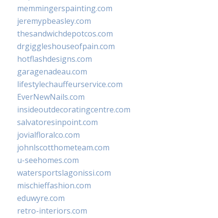
memmingerspainting.com
jeremypbeasley.com
thesandwichdepotcos.com
drgiggleshouseofpain.com
hotflashdesigns.com
garagenadeau.com
lifestylechauffeurservice.com
EverNewNails.com
insideoutdecoratingcentre.com
salvatoresinpoint.com
jovialfloralco.com
johnlscotthometeam.com
u-seehomes.com
watersportslagonissi.com
mischieffashion.com
eduwyre.com
retro-interiors.com