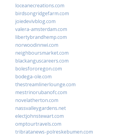
loceanecreations.com
birdsongridgefarm.com
joiedevivblog.com
valera-amsterdam.com
libertybrandhemp.com
norwoodinnwi.com
neighboursmarket.com
blackanguscareers.com
bolesfororegon.com
bodega-ole.com
thestreamlinerlounge.com
mestrinorubanofc.com
novelatherton.com
nassvalleygardens.net
electjohnstewart.com
omptourtravels.com
tribratanews-polreskebumen.com