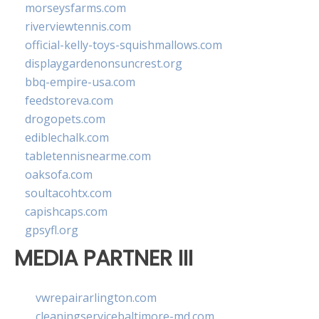
morseysfarms.com
riverviewtennis.com
official-kelly-toys-squishmallows.com
displaygardenonsuncrest.org
bbq-empire-usa.com
feedstoreva.com
drogopets.com
ediblechalk.com
tabletennisnearme.com
oaksofa.com
soultacohtx.com
capishcaps.com
gpsyfl.org
MEDIA PARTNER III
vwrepairarlington.com
cleaningservicebaltimore-md.com