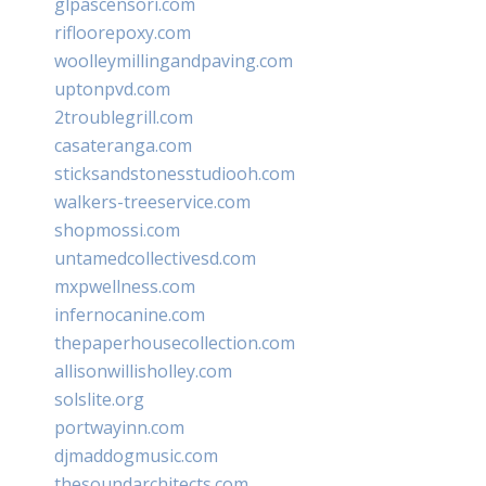
glpascensori.com
rifloorepoxy.com
woolleymillingandpaving.com
uptonpvd.com
2troublegrill.com
casateranga.com
sticksandstonesstudiooh.com
walkers-treeservice.com
shopmossi.com
untamedcollectivesd.com
mxpwellness.com
infernocanine.com
thepaperhousecollection.com
allisonwillisholley.com
solslite.org
portwayinn.com
djmaddogmusic.com
thesoundarchitects.com