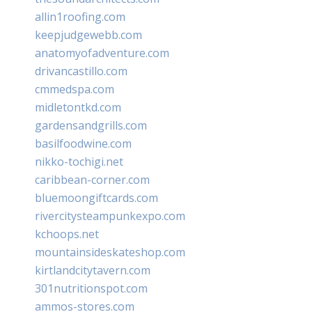
allin1roofing.com
keepjudgewebb.com
anatomyofadventure.com
drivancastillo.com
cmmedspa.com
midletontkd.com
gardensandgrills.com
basilfoodwine.com
nikko-tochigi.net
caribbean-corner.com
bluemoongiftcards.com
rivercitysteampunkexpo.com
kchoops.net
mountainsideskateshop.com
kirtlandcitytavern.com
301nutritionspot.com
ammos-stores.com