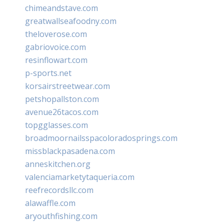
chimeandstave.com
greatwallseafoodny.com
theloverose.com
gabriovoice.com
resinflowart.com
p-sports.net
korsairstreetwear.com
petshopallston.com
avenue26tacos.com
topgglasses.com
broadmoornailsspacoloradosprings.com
missblackpasadena.com
anneskitchen.org
valenciamarketytaqueria.com
reefrecordsllc.com
alawaffle.com
aryouthfishing.com