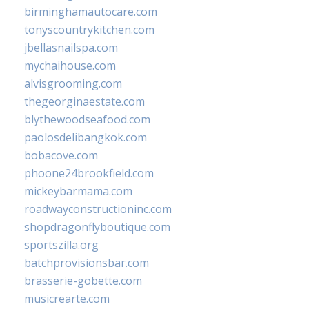
birminghamautocare.com
tonyscountrykitchen.com
jbellasnailspa.com
mychaihouse.com
alvisgrooming.com
thegeorginaestate.com
blythewoodseafood.com
paolosdelibangkok.com
bobacove.com
phoone24brookfield.com
mickeybarmama.com
roadwayconstructioninc.com
shopdragonflyboutique.com
sportszilla.org
batchprovisionsbar.com
brasserie-gobette.com
musicrearte.com