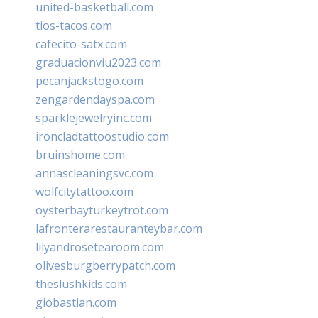
united-basketball.com
tios-tacos.com
cafecito-satx.com
graduacionviu2023.com
pecanjackstogo.com
zengardendayspa.com
sparklejewelryinc.com
ironcladtattoostudio.com
bruinshome.com
annascleaningsvc.com
wolfcitytattoo.com
oysterbayturkeytrot.com
lafronterarestauranteybar.com
lilyandrosetearoom.com
olivesburgberrypatch.com
theslushkids.com
giobastian.com