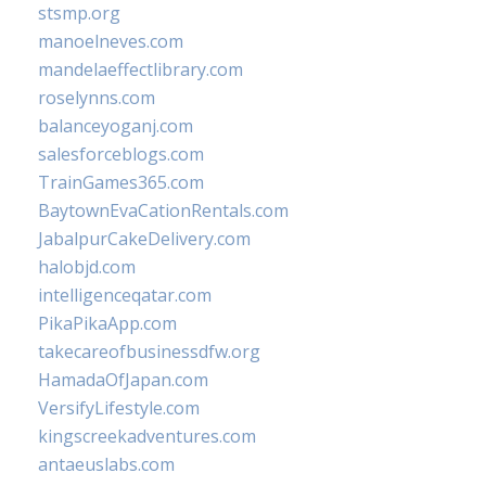
stsmp.org
manoelneves.com
mandelaeffectlibrary.com
roselynns.com
balanceyoganj.com
salesforceblogs.com
TrainGames365.com
BaytownEvaCationRentals.com
JabalpurCakeDelivery.com
halobjd.com
intelligenceqatar.com
PikaPikaApp.com
takecareofbusinessdfw.org
HamadaOfJapan.com
VersifyLifestyle.com
kingscreekadventures.com
antaeuslabs.com