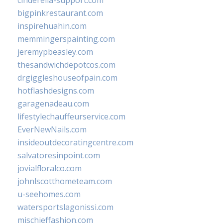
cinderella-support.com
bigpinkrestaurant.com
inspirehuahin.com
memmingerspainting.com
jeremypbeasley.com
thesandwichdepotcos.com
drgiggleshouseofpain.com
hotflashdesigns.com
garagenadeau.com
lifestylechauffeurservice.com
EverNewNails.com
insideoutdecoratingcentre.com
salvatoresinpoint.com
jovialfloralco.com
johnlscotthometeam.com
u-seehomes.com
watersportslagonissi.com
mischieffashion.com