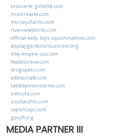
brasserie-gobette.com
musicrearte.com
morseysfarms.com
riverviewtennis.com
official-kelly-toys-squishmallows.com
displaygardenonsuncrest.org
bbq-empire-usa.com
feedstoreva.com
drogopets.com
ediblechalk.com
tabletennisnearme.com
oaksofa.com
soultacohtx.com
capishcaps.com
gpsyfl.org
MEDIA PARTNER III