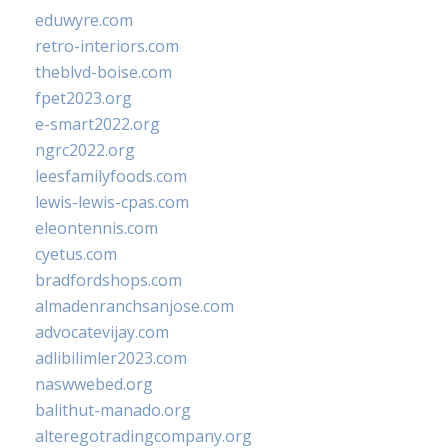
eduwyre.com
retro-interiors.com
theblvd-boise.com
fpet2023.org
e-smart2022.org
ngrc2022.org
leesfamilyfoods.com
lewis-lewis-cpas.com
eleontennis.com
cyetus.com
bradfordshops.com
almadenranchsanjose.com
advocatevijay.com
adlibilimler2023.com
naswwebed.org
balithut-manado.org
alteregotradingcompany.org