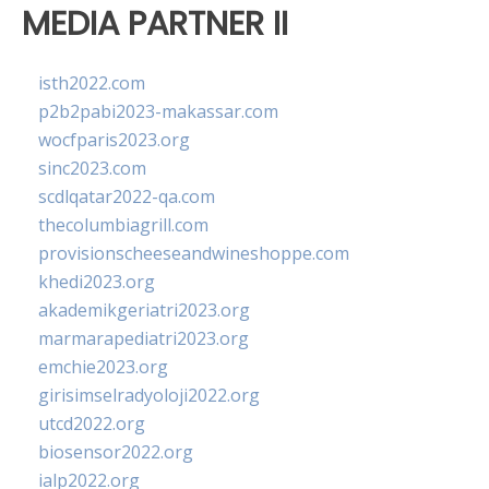
MEDIA PARTNER II
isth2022.com
p2b2pabi2023-makassar.com
wocfparis2023.org
sinc2023.com
scdlqatar2022-qa.com
thecolumbiagrill.com
provisionscheeseandwineshoppe.com
khedi2023.org
akademikgeriatri2023.org
marmarapediatri2023.org
emchie2023.org
girisimselradyoloji2022.org
utcd2022.org
biosensor2022.org
ialp2022.org