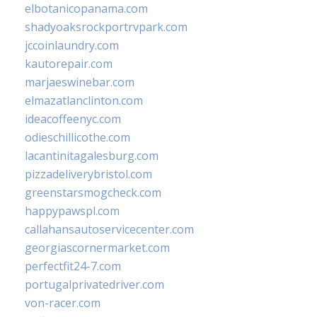
elbotanicopanama.com
shadyoaksrockportrvpark.com
jccoinlaundry.com
kautorepair.com
marjaeswinebar.com
elmazatlanclinton.com
ideacoffeenyc.com
odieschillicothe.com
lacantinitagalesburg.com
pizzadeliverybristol.com
greenstarsmogcheck.com
happypawspl.com
callahansautoservicecenter.com
georgiascornermarket.com
perfectfit24-7.com
portugalprivatedriver.com
von-racer.com