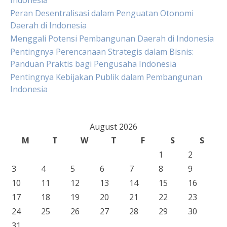
Indonesia
Peran Desentralisasi dalam Penguatan Otonomi
Daerah di Indonesia
Menggali Potensi Pembangunan Daerah di Indonesia
Pentingnya Perencanaan Strategis dalam Bisnis:
Panduan Praktis bagi Pengusaha Indonesia
Pentingnya Kebijakan Publik dalam Pembangunan
Indonesia
August 2026
M
T
W
T
F
S
S
1
2
3
4
5
6
7
8
9
10
11
12
13
14
15
16
17
18
19
20
21
22
23
24
25
26
27
28
29
30
31