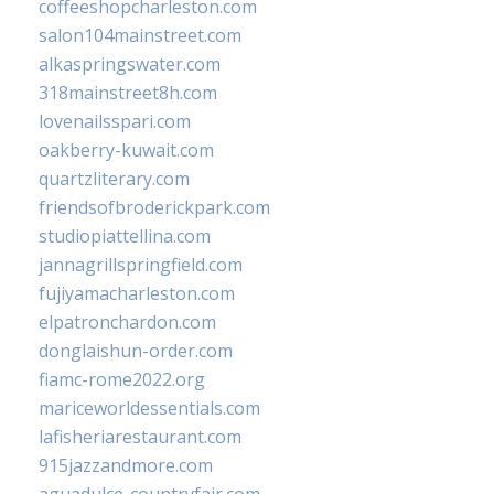
coffeeshopcharleston.com
salon104mainstreet.com
alkaspringswater.com
318mainstreet8h.com
lovenailsspari.com
oakberry-kuwait.com
quartzliterary.com
friendsofbroderickpark.com
studiopiattellina.com
jannagrillspringfield.com
fujiyamacharleston.com
elpatronchardon.com
donglaishun-order.com
fiamc-rome2022.org
mariceworldessentials.com
lafisheriarestaurant.com
915jazzandmore.com