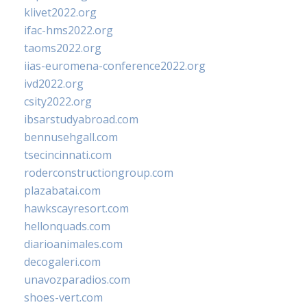
klivet2022.org
ifac-hms2022.org
taoms2022.org
iias-euromena-conference2022.org
ivd2022.org
csity2022.org
ibsarstudyabroad.com
bennusehgall.com
tsecincinnati.com
roderconstructiongroup.com
plazabatai.com
hawkscayresort.com
hellonquads.com
diarioanimales.com
decogaleri.com
unavozparadios.com
shoes-vert.com