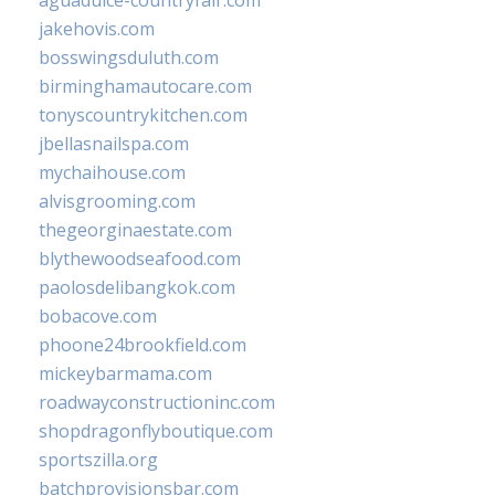
aguadulce-countryfair.com
jakehovis.com
bosswingsduluth.com
birminghamautocare.com
tonyscountrykitchen.com
jbellasnailspa.com
mychaihouse.com
alvisgrooming.com
thegeorginaestate.com
blythewoodseafood.com
paolosdelibangkok.com
bobacove.com
phoone24brookfield.com
mickeybarmama.com
roadwayconstructioninc.com
shopdragonflyboutique.com
sportszilla.org
batchprovisionsbar.com