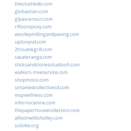
theslushkids.com
giobastian.com
glpascensori.com
rifloorepoxy.com
woolleymillingandpaving.com
uptonpvd.com
2troublegrill.com
casateranga.com
sticksandstonesstudiooh.com
walkers-treeservice.com
shopmossi.com
untamedcollectivesd.com
mxpwellness.com
infernocanine.com
thepaperhousecollection.com
allisonwillisholley.com
solslite.org