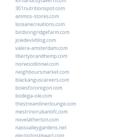
kirtlandcitytavern.com
301nutritionspot.com
ammos-stores.com
loceanecreations.com
birdsongridgefarm.com
joiedevivblog.com
valera-amsterdam.com
libertybrandhemp.com
norwoodinnwi.com
neighboursmarket.com
blackanguscareers.com
bolesfororegon.com
bodega-ole.com
thestreamlinerlounge.com
mestrinorubanofc.com
novelatherton.com
nassvalleygardens.net
electjohnstewart.com