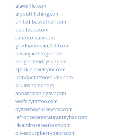
alawaffle.com
aryouthfishing.com
united-basketball.com
tios-tacos.com
cafecito-satx.com
graduacionviu2023.com
pecanjackstogo.com
zengardendayspa.com
sparklejewelryinc.com
ironcladtattoostudio.com
bruinshome.com
annascleaningsvc.com
wolfcitytattoo.com
oysterbayturkeytrot.com
lafronterarestauranteybar.com
lilyandrosetearoom.com
olivesburgberrypatch.com