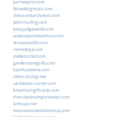
portwayinn.com
djmaddogmusic.com
thesoundarchitects.com
allin1roofing.com
keepjudgewebb.com
anatomyofadventure.com
drivancastillo.com
cmmedspa.com
midletontkd.com
gardensandgrills.com
basilfoodwine.com
nikko-tochigi.net
caribbean-corner.com
bluemoongiftcards.com
rivercitysteampunkexpo.com
kchoops.net
mountainsideskateshop.com