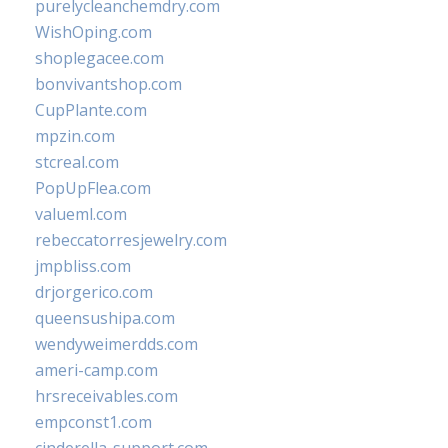
purelycleanchemdry.com
WishOping.com
shoplegacee.com
bonvivantshop.com
CupPlante.com
mpzin.com
stcreal.com
PopUpFlea.com
valueml.com
rebeccatorresjewelry.com
jmpbliss.com
drjorgerico.com
queensushipa.com
wendyweimerdds.com
ameri-camp.com
hrsreceivables.com
empconst1.com