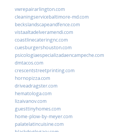
vwrepairarlington.com
cleaningservicebaltimore-md.com
beckslandscapeandfence.com
vistaaltadelveramendi.com
coastlinecateringnc.com
cuesburgershouston.com
psicologiaespecializadaencampeche.com
dmtacos.com
crescentstreetprinting.com
hornopizza.com
driveadragster.com
hematologa.com
lizaivanov.com
guesttinyhomes.com
home-plow-by-meyer.com
palatelatincuisine.com
blackdoglegacy.com