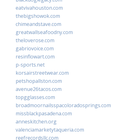
eatvivahouston.com
thebigshowok.com
chimeandstave.com
greatwallseafoodny.com
theloverose.com
gabriovoice.com
resinflowart.com
p-sports.net
korsairstreetwear.com
petshopallston.com
avenue26tacos.com
topgglasses.com
broadmoornailsspacoloradosprings.com
missblackpasadena.com
anneskitchen.org
valenciamarketytaqueria.com
reefrecordsllc.com