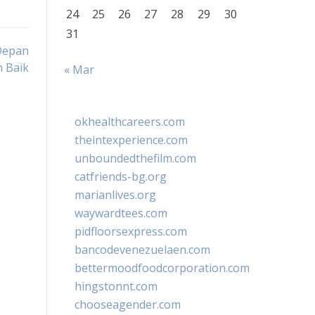
24
25
26
27
28
29
30
31
Depan
h Baik
« Mar
okhealthcareers.com
theintexperience.com
unboundedthefilm.com
catfriends-bg.org
marianlives.org
waywardtees.com
pidfloorsexpress.com
bancodevenezuelaen.com
bettermoodfoodcorporation.com
hingstonnt.com
chooseagender.com