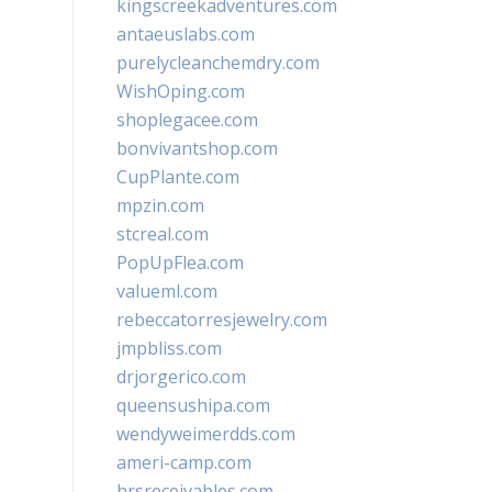
kingscreekadventures.com
antaeuslabs.com
purelycleanchemdry.com
WishOping.com
shoplegacee.com
bonvivantshop.com
CupPlante.com
mpzin.com
stcreal.com
PopUpFlea.com
valueml.com
rebeccatorresjewelry.com
jmpbliss.com
drjorgerico.com
queensushipa.com
wendyweimerdds.com
ameri-camp.com
hrsreceivables.com