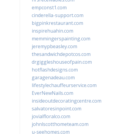
empconst1.com
cinderella-support.com
bigpinkrestaurant.com
inspirehuahin.com
memmingerspainting.com
jeremypbeasley.com
thesandwichdepotcos.com
drgiggleshouseofpain.com
hotflashdesigns.com
garagenadeau.com
lifestylechauffeurservice.com
EverNewNails.com
insideoutdecoratingcentre.com
salvatoresinpoint.com
jovialfloralco.com
johnlscotthometeam.com
u-seehomes.com