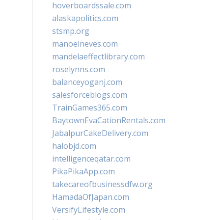
hoverboardssale.com
alaskapolitics.com
stsmp.org
manoelneves.com
mandelaeffectlibrary.com
roselynns.com
balanceyoganj.com
salesforceblogs.com
TrainGames365.com
BaytownEvaCationRentals.com
JabalpurCakeDelivery.com
halobjd.com
intelligenceqatar.com
PikaPikaApp.com
takecareofbusinessdfw.org
HamadaOfJapan.com
VersifyLifestyle.com