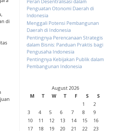
gara
Peran Desentralisasi dalam
Penguatan Otonomi Daerah di
u,
Indonesia
n di
Menggali Potensi Pembangunan
Daerah di Indonesia
Pentingnya Perencanaan Strategis
itas
dalam Bisnis: Panduan Praktis bagi
Pengusaha Indonesia
Pentingnya Kebijakan Publik dalam
Pembangunan Indonesia
August 2026
n
M
T
W
T
F
S
S
ujuan
1
2
3
4
5
6
7
8
9
10
11
12
13
14
15
16
17
18
19
20
21
22
23