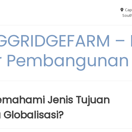
Cap
South
GGRIDGEFARM – I
r Pembangunan
mahami Jenis Tujuan
Globalisasi?