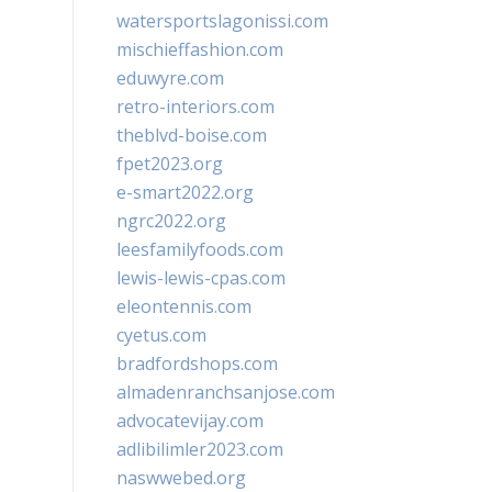
watersportslagonissi.com
mischieffashion.com
eduwyre.com
retro-interiors.com
theblvd-boise.com
fpet2023.org
e-smart2022.org
ngrc2022.org
leesfamilyfoods.com
lewis-lewis-cpas.com
eleontennis.com
cyetus.com
bradfordshops.com
almadenranchsanjose.com
advocatevijay.com
adlibilimler2023.com
naswwebed.org