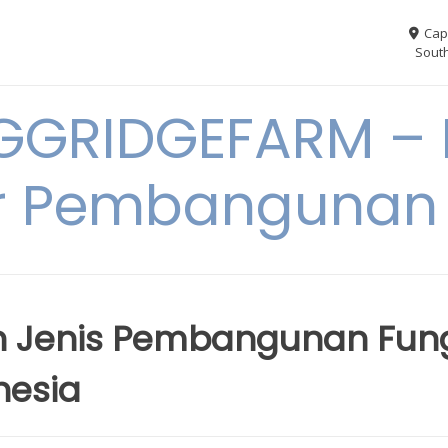
Cap
South
GGRIDGEFARM – I
r Pembangunan
h Jenis Pembangunan Fun
nesia