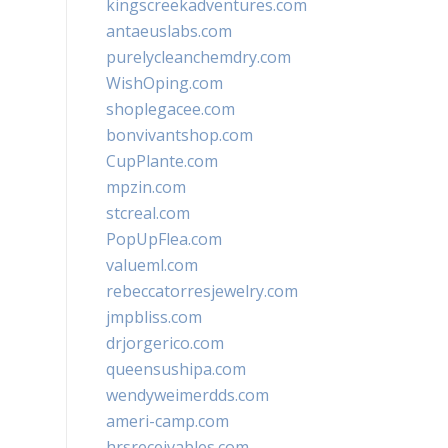
kingscreekadventures.com
antaeuslabs.com
purelycleanchemdry.com
WishOping.com
shoplegacee.com
bonvivantshop.com
CupPlante.com
mpzin.com
stcreal.com
PopUpFlea.com
valueml.com
rebeccatorresjewelry.com
jmpbliss.com
drjorgerico.com
queensushipa.com
wendyweimerdds.com
ameri-camp.com
hrsreceivables.com