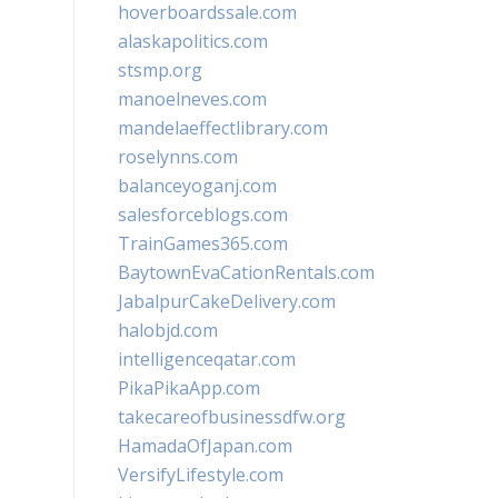
hoverboardssale.com
alaskapolitics.com
stsmp.org
manoelneves.com
mandelaeffectlibrary.com
roselynns.com
balanceyoganj.com
salesforceblogs.com
TrainGames365.com
BaytownEvaCationRentals.com
JabalpurCakeDelivery.com
halobjd.com
intelligenceqatar.com
PikaPikaApp.com
takecareofbusinessdfw.org
HamadaOfJapan.com
VersifyLifestyle.com