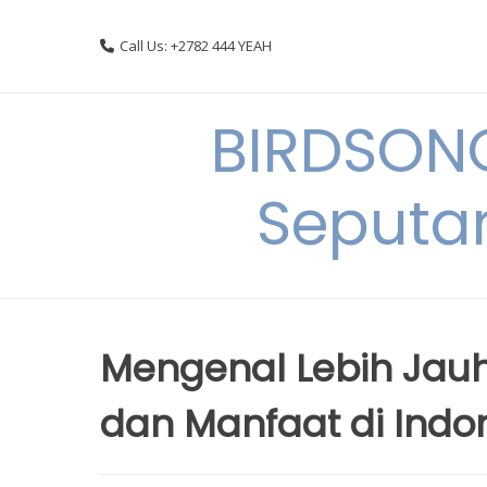
Skip
to
Call Us: +2782 444 YEAH
content
BIRDSON
Seputa
Mengenal Lebih Jau
dan Manfaat di Indo