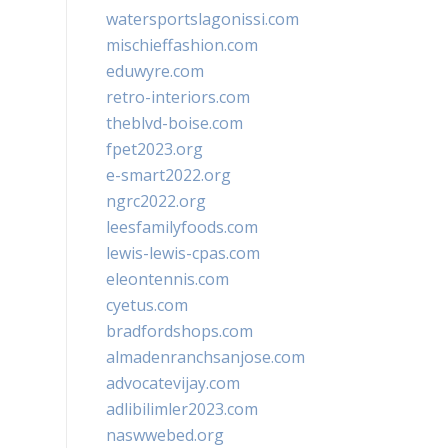
watersportslagonissi.com
mischieffashion.com
eduwyre.com
retro-interiors.com
theblvd-boise.com
fpet2023.org
e-smart2022.org
ngrc2022.org
leesfamilyfoods.com
lewis-lewis-cpas.com
eleontennis.com
cyetus.com
bradfordshops.com
almadenranchsanjose.com
advocatevijay.com
adlibilimler2023.com
naswwebed.org