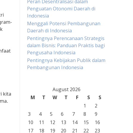
Peran Desentralisasi dalam
Penguatan Otonomi Daerah di
ri
Indonesia
gram-
Menggali Potensi Pembangunan
uk
Daerah di Indonesia
Pentingnya Perencanaan Strategis
dalam Bisnis: Panduan Praktis bagi
nfaat
Pengusaha Indonesia
Pentingnya Kebijakan Publik dalam
Pembangunan Indonesia
August 2026
 kita
M
T
W
T
F
S
S
ama.
1
2
3
4
5
6
7
8
9
10
11
12
13
14
15
16
17
18
19
20
21
22
23