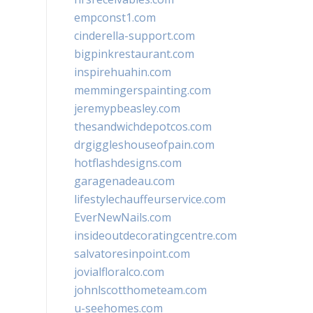
empconst1.com
cinderella-support.com
bigpinkrestaurant.com
inspirehuahin.com
memmingerspainting.com
jeremypbeasley.com
thesandwichdepotcos.com
drgiggleshouseofpain.com
hotflashdesigns.com
garagenadeau.com
lifestylechauffeurservice.com
EverNewNails.com
insideoutdecoratingcentre.com
salvatoresinpoint.com
jovialfloralco.com
johnlscotthometeam.com
u-seehomes.com