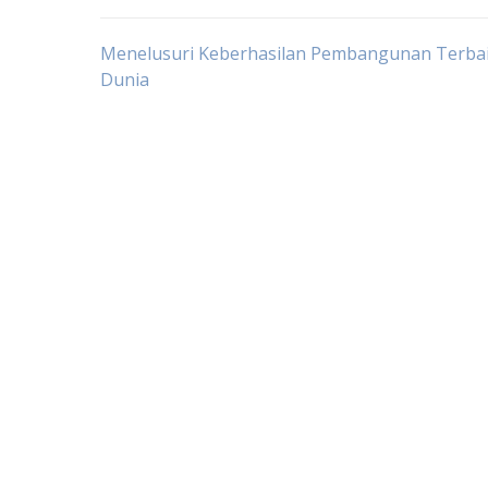
Post
Menelusuri Keberhasilan Pembangunan Terbai
Dunia
navigation