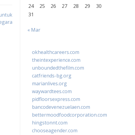
24
25
26
27
28
29
30
31
 untuk
egara
« Mar
okhealthcareers.com
theintexperience.com
unboundedthefilm.com
catfriends-bg.org
marianlives.org
waywardtees.com
pidfloorsexpress.com
bancodevenezuelaen.com
bettermoodfoodcorporation.com
hingstonnt.com
chooseagender.com