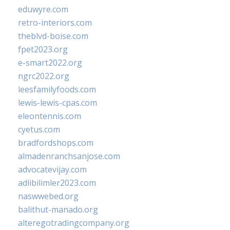
eduwyre.com
retro-interiors.com
theblvd-boise.com
fpet2023.org
e-smart2022.org
ngrc2022.org
leesfamilyfoods.com
lewis-lewis-cpas.com
eleontennis.com
cyetus.com
bradfordshops.com
almadenranchsanjose.com
advocatevijay.com
adlibilimler2023.com
naswwebed.org
balithut-manado.org
alteregotradingcompany.org