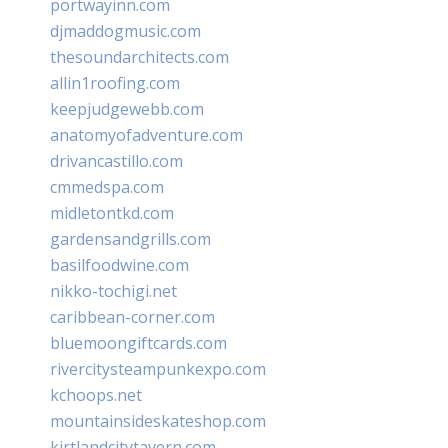
portwayinn.com
djmaddogmusic.com
thesoundarchitects.com
allin1roofing.com
keepjudgewebb.com
anatomyofadventure.com
drivancastillo.com
cmmedspa.com
midletontkd.com
gardensandgrills.com
basilfoodwine.com
nikko-tochigi.net
caribbean-corner.com
bluemoongiftcards.com
rivercitysteampunkexpo.com
kchoops.net
mountainsideskateshop.com
kirtlandcitytavern.com