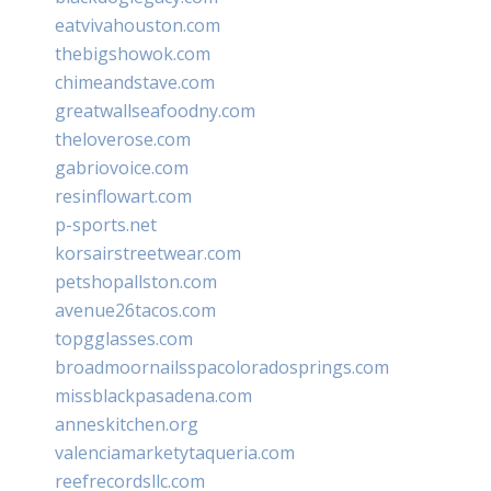
eatvivahouston.com
thebigshowok.com
chimeandstave.com
greatwallseafoodny.com
theloverose.com
gabriovoice.com
resinflowart.com
p-sports.net
korsairstreetwear.com
petshopallston.com
avenue26tacos.com
topgglasses.com
broadmoornailsspacoloradosprings.com
missblackpasadena.com
anneskitchen.org
valenciamarketytaqueria.com
reefrecordsllc.com