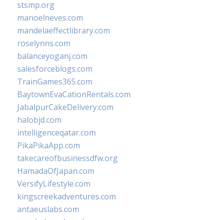
stsmp.org
manoelneves.com
mandelaeffectlibrary.com
roselynns.com
balanceyoganj.com
salesforceblogs.com
TrainGames365.com
BaytownEvaCationRentals.com
JabalpurCakeDelivery.com
halobjd.com
intelligenceqatar.com
PikaPikaApp.com
takecareofbusinessdfw.org
HamadaOfJapan.com
VersifyLifestyle.com
kingscreekadventures.com
antaeuslabs.com