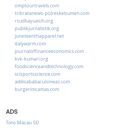
omptourtravels.com
tribratanews-polreskebumen.com
rsudbayuasih.org
publikjurnalistik.org
juneteenthapparel.net
italywarm.com
journaloffinanceeconomics.com
kvk-kumari.org
foodscienceandtechnology.com
scisportsscience.com
addisababacuisineaz.com
burgerimcamas.com
ADS
Toto Macau 5D