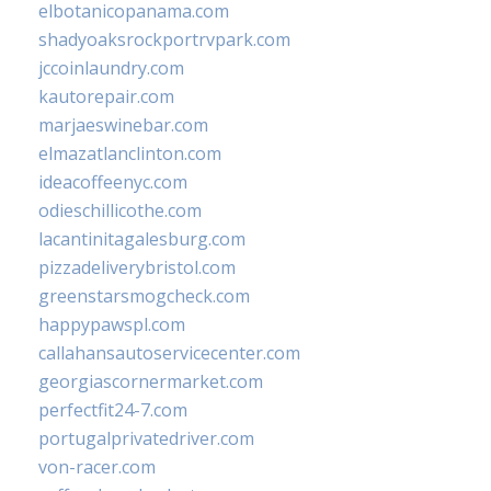
elbotanicopanama.com
shadyoaksrockportrvpark.com
jccoinlaundry.com
kautorepair.com
marjaeswinebar.com
elmazatlanclinton.com
ideacoffeenyc.com
odieschillicothe.com
lacantinitagalesburg.com
pizzadeliverybristol.com
greenstarsmogcheck.com
happypawspl.com
callahansautoservicecenter.com
georgiascornermarket.com
perfectfit24-7.com
portugalprivatedriver.com
von-racer.com