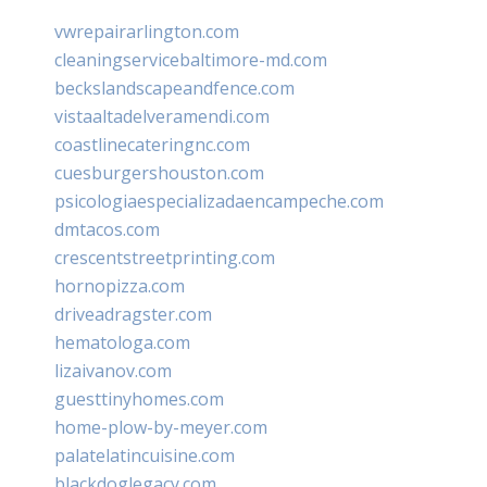
vwrepairarlington.com
cleaningservicebaltimore-md.com
beckslandscapeandfence.com
vistaaltadelveramendi.com
coastlinecateringnc.com
cuesburgershouston.com
psicologiaespecializadaencampeche.com
dmtacos.com
crescentstreetprinting.com
hornopizza.com
driveadragster.com
hematologa.com
lizaivanov.com
guesttinyhomes.com
home-plow-by-meyer.com
palatelatincuisine.com
blackdoglegacy.com