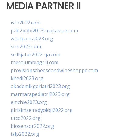
MEDIA PARTNER II
isth2022.com
p2b2pabi2023-makassar.com
wocfparis2023.org
sinc2023.com
scdlqatar2022-qa.com
thecolumbiagrill.com
provisionscheeseandwineshoppe.com
khedi2023.org
akademikgeriatri2023.org
marmarapediatri2023.org
emchie2023.org
girisimselradyoloji2022.org
utcd2022.org
biosensor2022.org
ialp2022.org