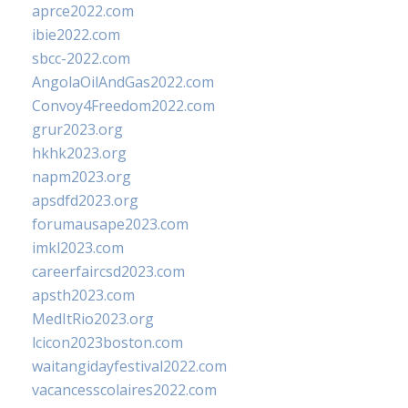
aprce2022.com
ibie2022.com
sbcc-2022.com
AngolaOilAndGas2022.com
Convoy4Freedom2022.com
grur2023.org
hkhk2023.org
napm2023.org
apsdfd2023.org
forumausape2023.com
imkl2023.com
careerfaircsd2023.com
apsth2023.com
MedItRio2023.org
lcicon2023boston.com
waitangidayfestival2022.com
vacancesscolaires2022.com