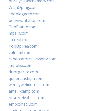
purelycleanchemdry.com
WishOping.com
shoplegacee.com
bonvivantshop.com
CupPlante.com
mpzin.com
stcreal.com
PopUpFlea.com
valueml.com
rebeccatorresjewelry.com
jmpbliss.com
drjorgerico.com
queensushipa.com
wendyweimerdds.com
ameri-camp.com
hrsreceivables.com
empconst1.com
cinderella-support.com