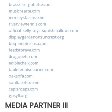
brasserie-gobette.com
musicrearte.com
morseysfarms.com
riverviewtennis.com
official-kelly-toys-squishmallows.com
displaygardenonsuncrest.org
bbq-empire-usa.com
feedstoreva.com
drogopets.com
ediblechalk.com
tabletennisnearme.com
oaksofa.com
soultacohtx.com
capishcaps.com
gpsyfl.org
MEDIA PARTNER III