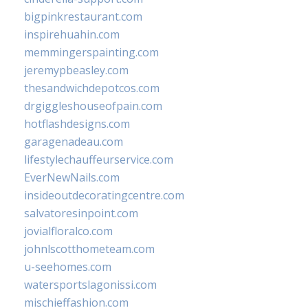
bigpinkrestaurant.com
inspirehuahin.com
memmingerspainting.com
jeremypbeasley.com
thesandwichdepotcos.com
drgiggleshouseofpain.com
hotflashdesigns.com
garagenadeau.com
lifestylechauffeurservice.com
EverNewNails.com
insideoutdecoratingcentre.com
salvatoresinpoint.com
jovialfloralco.com
johnlscotthometeam.com
u-seehomes.com
watersportslagonissi.com
mischieffashion.com