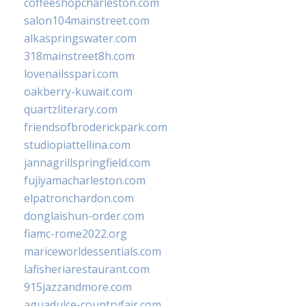
coffeeshopcharleston.com
salon104mainstreet.com
alkaspringswater.com
318mainstreet8h.com
lovenailsspari.com
oakberry-kuwait.com
quartzliterary.com
friendsofbroderickpark.com
studiopiattellina.com
jannagrillspringfield.com
fujiyamacharleston.com
elpatronchardon.com
donglaishun-order.com
fiamc-rome2022.org
mariceworldessentials.com
lafisheriarestaurant.com
915jazzandmore.com
aguadulce-countryfair.com