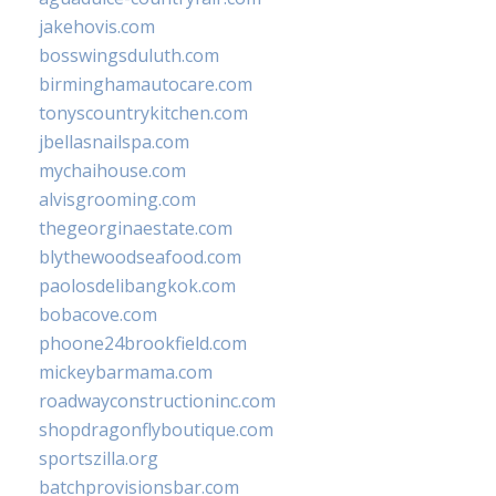
jakehovis.com
bosswingsduluth.com
birminghamautocare.com
tonyscountrykitchen.com
jbellasnailspa.com
mychaihouse.com
alvisgrooming.com
thegeorginaestate.com
blythewoodseafood.com
paolosdelibangkok.com
bobacove.com
phoone24brookfield.com
mickeybarmama.com
roadwayconstructioninc.com
shopdragonflyboutique.com
sportszilla.org
batchprovisionsbar.com