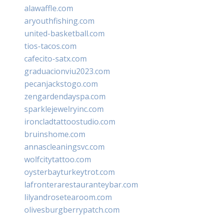
alawaffle.com
aryouthfishing.com
united-basketball.com
tios-tacos.com
cafecito-satx.com
graduacionviu2023.com
pecanjackstogo.com
zengardendayspa.com
sparklejewelryinc.com
ironcladtattoostudio.com
bruinshome.com
annascleaningsvc.com
wolfcitytattoo.com
oysterbayturkeytrot.com
lafronterarestauranteybar.com
lilyandrosetearoom.com
olivesburgberrypatch.com