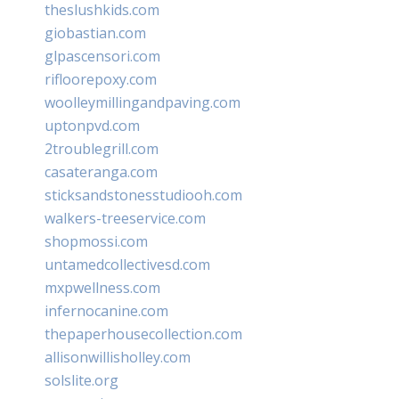
theslushkids.com
giobastian.com
glpascensori.com
rifloorepoxy.com
woolleymillingandpaving.com
uptonpvd.com
2troublegrill.com
casateranga.com
sticksandstonesstudiooh.com
walkers-treeservice.com
shopmossi.com
untamedcollectivesd.com
mxpwellness.com
infernocanine.com
thepaperhousecollection.com
allisonwillisholley.com
solslite.org