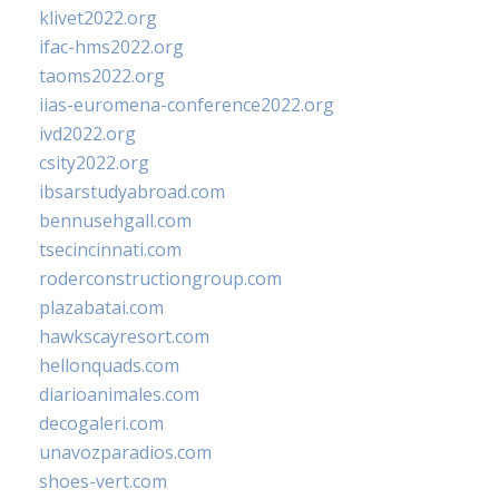
klivet2022.org
ifac-hms2022.org
taoms2022.org
iias-euromena-conference2022.org
ivd2022.org
csity2022.org
ibsarstudyabroad.com
bennusehgall.com
tsecincinnati.com
roderconstructiongroup.com
plazabatai.com
hawkscayresort.com
hellonquads.com
diarioanimales.com
decogaleri.com
unavozparadios.com
shoes-vert.com