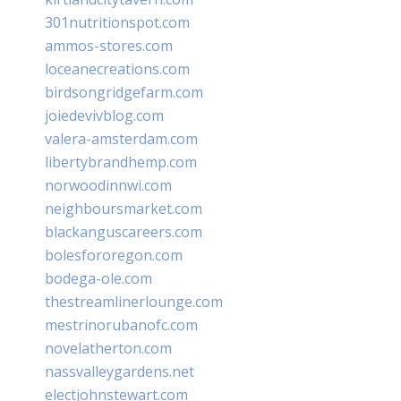
301nutritionspot.com
ammos-stores.com
loceanecreations.com
birdsongridgefarm.com
joiedevivblog.com
valera-amsterdam.com
libertybrandhemp.com
norwoodinnwi.com
neighboursmarket.com
blackanguscareers.com
bolesfororegon.com
bodega-ole.com
thestreamlinerlounge.com
mestrinorubanofc.com
novelatherton.com
nassvalleygardens.net
electjohnstewart.com