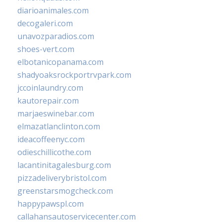
diarioanimales.com
decogaleri.com
unavozparadios.com
shoes-vert.com
elbotanicopanama.com
shadyoaksrockportrvpark.com
jccoinlaundry.com
kautorepair.com
marjaeswinebar.com
elmazatlanclinton.com
ideacoffeenyc.com
odieschillicothe.com
lacantinitagalesburg.com
pizzadeliverybristol.com
greenstarsmogcheck.com
happypawspl.com
callahansautoservicecenter.com