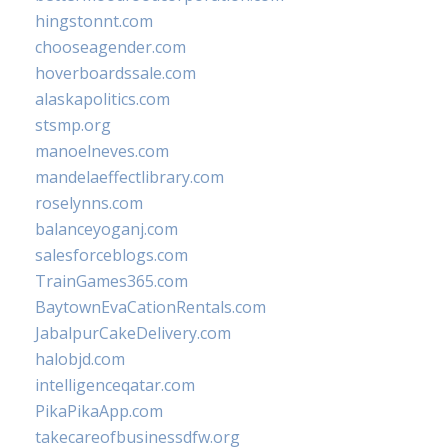
hingstonnt.com
chooseagender.com
hoverboardssale.com
alaskapolitics.com
stsmp.org
manoelneves.com
mandelaeffectlibrary.com
roselynns.com
balanceyoganj.com
salesforceblogs.com
TrainGames365.com
BaytownEvaCationRentals.com
JabalpurCakeDelivery.com
halobjd.com
intelligenceqatar.com
PikaPikaApp.com
takecareofbusinessdfw.org