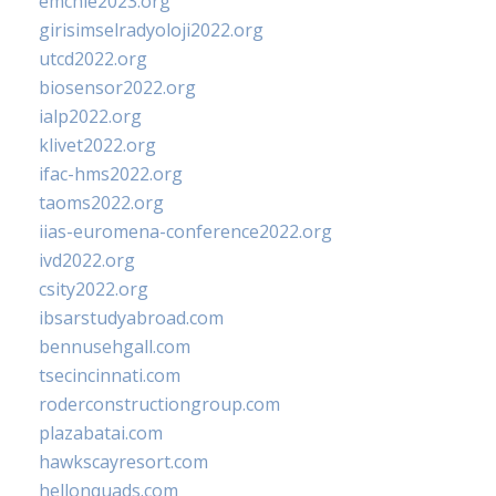
emchie2023.org
girisimselradyoloji2022.org
utcd2022.org
biosensor2022.org
ialp2022.org
klivet2022.org
ifac-hms2022.org
taoms2022.org
iias-euromena-conference2022.org
ivd2022.org
csity2022.org
ibsarstudyabroad.com
bennusehgall.com
tsecincinnati.com
roderconstructiongroup.com
plazabatai.com
hawkscayresort.com
hellonquads.com