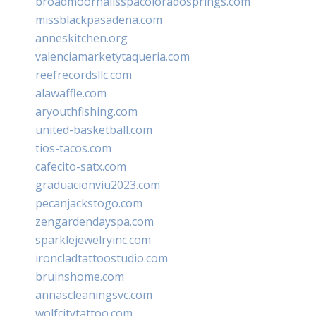
broadmoornailsspacoloradosprings.com
missblackpasadena.com
anneskitchen.org
valenciamarketytaqueria.com
reefrecordsllc.com
alawaffle.com
aryouthfishing.com
united-basketball.com
tios-tacos.com
cafecito-satx.com
graduacionviu2023.com
pecanjackstogo.com
zengardendayspa.com
sparklejewelryinc.com
ironcladtattoostudio.com
bruinshome.com
annascleaningsvc.com
wolfcitytattoo.com