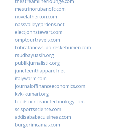
thestreamlinerlounge.com
mestrinorubanofc.com
novelatherton.com
nassvalleygardens.net
electjohnstewart.com
omptourtravels.com
tribratanews-polreskebumen.com
rsudbayuasih.org
publikjurnalistik.org
juneteenthapparel.net
italywarm.com
journaloffinanceeconomics.com
kvk-kumari.org
foodscienceandtechnology.com
scisportsscience.com
addisababacuisineaz.com
burgerimcamas.com