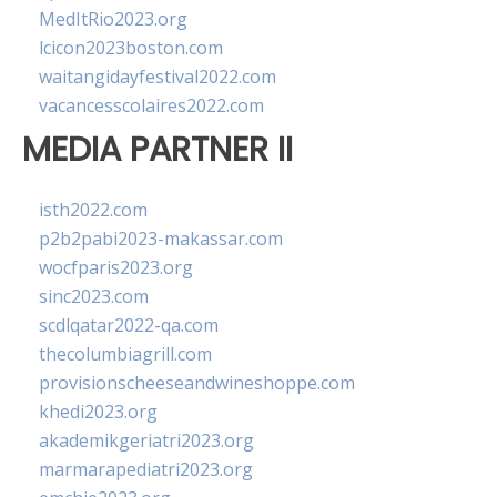
MedItRio2023.org
lcicon2023boston.com
waitangidayfestival2022.com
vacancesscolaires2022.com
MEDIA PARTNER II
isth2022.com
p2b2pabi2023-makassar.com
wocfparis2023.org
sinc2023.com
scdlqatar2022-qa.com
thecolumbiagrill.com
provisionscheeseandwineshoppe.com
khedi2023.org
akademikgeriatri2023.org
marmarapediatri2023.org