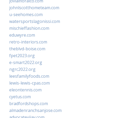
jovialfloralco.com
johnlscotthometeam.com
u-seehomes.com
watersportslagonissi.com
mischieffashion.com
eduwyre.com
retro-interiors.com
theblvd-boise.com
fpet2023.org
e-smart2022.org
ngrc2022.org
leesfamilyfoods.com
lewis-lewis-cpas.com
eleontennis.com
cyetus.com
bradfordshops.com
almadenranchsanjose.com
advocatevijay.com