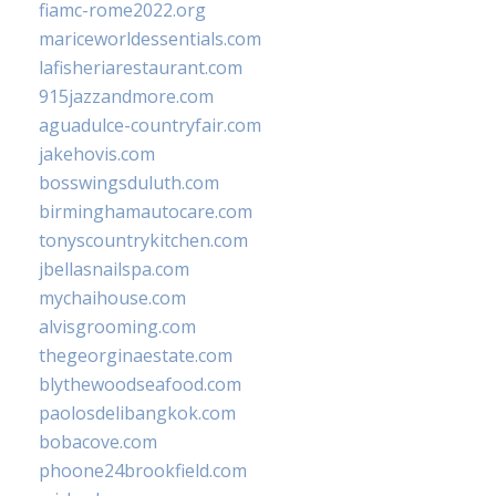
fiamc-rome2022.org
mariceworldessentials.com
lafisheriarestaurant.com
915jazzandmore.com
aguadulce-countryfair.com
jakehovis.com
bosswingsduluth.com
birminghamautocare.com
tonyscountrykitchen.com
jbellasnailspa.com
mychaihouse.com
alvisgrooming.com
thegeorginaestate.com
blythewoodseafood.com
paolosdelibangkok.com
bobacove.com
phoone24brookfield.com