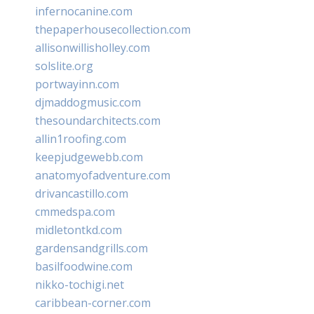
infernocanine.com
thepaperhousecollection.com
allisonwillisholley.com
solslite.org
portwayinn.com
djmaddogmusic.com
thesoundarchitects.com
allin1roofing.com
keepjudgewebb.com
anatomyofadventure.com
drivancastillo.com
cmmedspa.com
midletontkd.com
gardensandgrills.com
basilfoodwine.com
nikko-tochigi.net
caribbean-corner.com