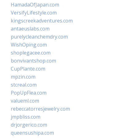
HamadaOfJapan.com
VersifyLifestyle.com
kingscreekadventures.com
antaeuslabs.com
purelycleanchemdry.com
WishOping.com
shoplegacee.com
bonvivantshop.com
CupPlante.com
mpzin.com
stcreal.com
PopUpFlea.com
valueml.com
rebeccatorresjewelry.com
jmpbliss.com
drjorgerico.com
queensushipa.com