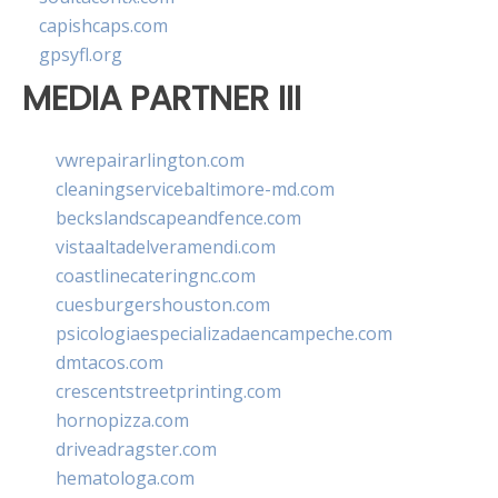
capishcaps.com
gpsyfl.org
MEDIA PARTNER III
vwrepairarlington.com
cleaningservicebaltimore-md.com
beckslandscapeandfence.com
vistaaltadelveramendi.com
coastlinecateringnc.com
cuesburgershouston.com
psicologiaespecializadaencampeche.com
dmtacos.com
crescentstreetprinting.com
hornopizza.com
driveadragster.com
hematologa.com