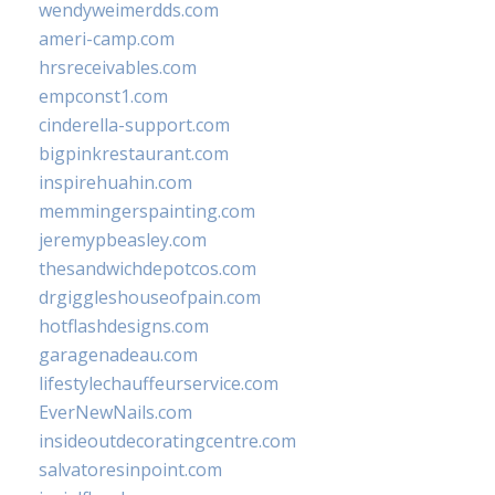
wendyweimerdds.com
ameri-camp.com
hrsreceivables.com
empconst1.com
cinderella-support.com
bigpinkrestaurant.com
inspirehuahin.com
memmingerspainting.com
jeremypbeasley.com
thesandwichdepotcos.com
drgiggleshouseofpain.com
hotflashdesigns.com
garagenadeau.com
lifestylechauffeurservice.com
EverNewNails.com
insideoutdecoratingcentre.com
salvatoresinpoint.com