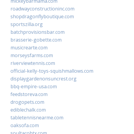
mickeybarmama.com
roadwayconstructioninc.com
shopdragonflyboutique.com
sportszilla.org
batchprovisionsbar.com
brasserie-gobette.com
musicrearte.com
morseysfarms.com
riverviewtennis.com
official-kelly-toys-squishmallows.com
displaygardenonsuncrest.org
bbq-empire-usa.com
feedstoreva.com
drogopets.com
ediblechalk.com
tabletennisnearme.com
oaksofa.com
soultacohtx.com