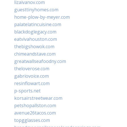
lizaivanov.com
guesttinyhomes.com
home-plow-by-meyer.com
palatelatincuisine.com
blackdoglegacy.com
eatvivahouston.com
thebigshowok.com
chimeandstave.com
greatwallseafoodny.com
theloverose.com
gabriovoice.com
resinflowart.com
p-sports.net
korsairstreetwear.com
petshopallston.com
avenue26tacos.com
topgglasses.com