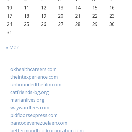
10
11
12
13
14
15
16
17
18
19
20
21
22
23
24
25
26
27
28
29
30
31
« Mar
okhealthcareers.com
theintexperience.com
unboundedthefilm.com
catfriends-bg.org
marianlives.org
waywardtees.com
pidfloorsexpress.com
bancodevenezuelaen.com
bettermoodfoodcorporation.com