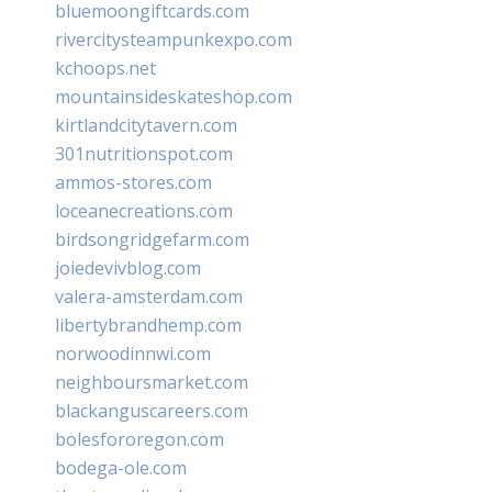
bluemoongiftcards.com
rivercitysteampunkexpo.com
kchoops.net
mountainsideskateshop.com
kirtlandcitytavern.com
301nutritionspot.com
ammos-stores.com
loceanecreations.com
birdsongridgefarm.com
joiedevivblog.com
valera-amsterdam.com
libertybrandhemp.com
norwoodinnwi.com
neighboursmarket.com
blackanguscareers.com
bolesfororegon.com
bodega-ole.com