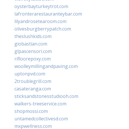
oysterbayturkeytrot.com
lafronterarestauranteybar.com
lilyandrosetearoom.com
olivesburgberrypatch.com
theslushkids.com
giobastian.com
glpascensori.com
rifloorepoxy.com
woolleymillingandpaving.com
uptonpvd.com
2troublegrill.com
casateranga.com
sticksandstonesstudiooh.com
walkers-treeservice.com
shopmossi.com
untamedcollectivesd.com
mxpwellness.com