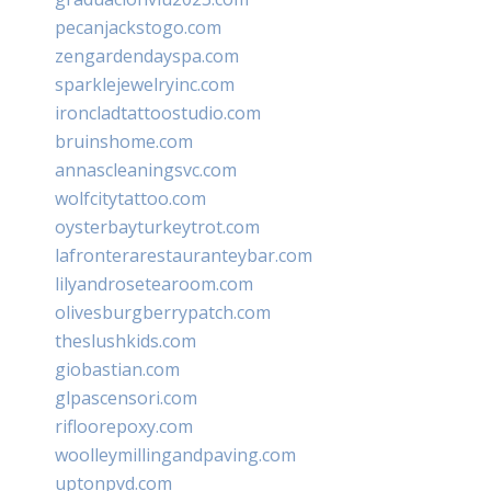
pecanjackstogo.com
zengardendayspa.com
sparklejewelryinc.com
ironcladtattoostudio.com
bruinshome.com
annascleaningsvc.com
wolfcitytattoo.com
oysterbayturkeytrot.com
lafronterarestauranteybar.com
lilyandrosetearoom.com
olivesburgberrypatch.com
theslushkids.com
giobastian.com
glpascensori.com
rifloorepoxy.com
woolleymillingandpaving.com
uptonpvd.com