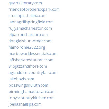
quartzliterary.com
friendsofbroderickpark.com
studiopiattellina.com
jannagrillspringfield.com
fujiyamacharleston.com
elpatronchardon.com
donglaishun-order.com
fiamc-rome2022.org
mariceworldessentials.com
lafisheriarestaurant.com
915jazzandmore.com
aguadulce-countryfair.com
jakehovis.com
bosswingsduluth.com
birminghamautocare.com
tonyscountrykitchen.com
jbellasnailspa.com