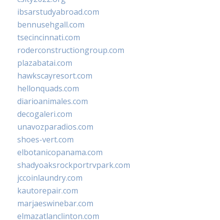
ibsarstudyabroad.com
bennusehgall.com
tsecincinnati.com
roderconstructiongroup.com
plazabatai.com
hawkscayresort.com
hellonquads.com
diarioanimales.com
decogaleri.com
unavozparadios.com
shoes-vert.com
elbotanicopanama.com
shadyoaksrockportrvpark.com
jccoinlaundry.com
kautorepair.com
marjaeswinebar.com
elmazatlanclinton.com