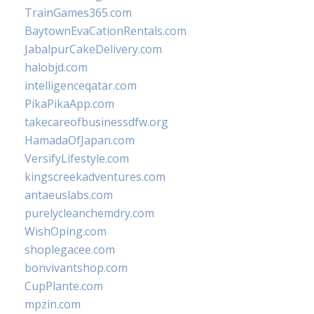
TrainGames365.com
BaytownEvaCationRentals.com
JabalpurCakeDelivery.com
halobjd.com
intelligenceqatar.com
PikaPikaApp.com
takecareofbusinessdfw.org
HamadaOfJapan.com
VersifyLifestyle.com
kingscreekadventures.com
antaeuslabs.com
purelycleanchemdry.com
WishOping.com
shoplegacee.com
bonvivantshop.com
CupPlante.com
mpzin.com