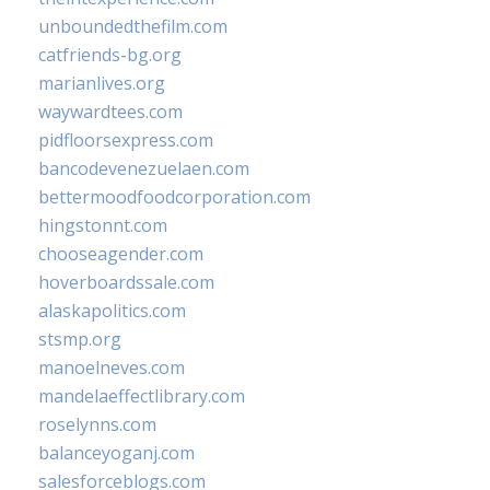
unboundedthefilm.com
catfriends-bg.org
marianlives.org
waywardtees.com
pidfloorsexpress.com
bancodevenezuelaen.com
bettermoodfoodcorporation.com
hingstonnt.com
chooseagender.com
hoverboardssale.com
alaskapolitics.com
stsmp.org
manoelneves.com
mandelaeffectlibrary.com
roselynns.com
balanceyoganj.com
salesforceblogs.com