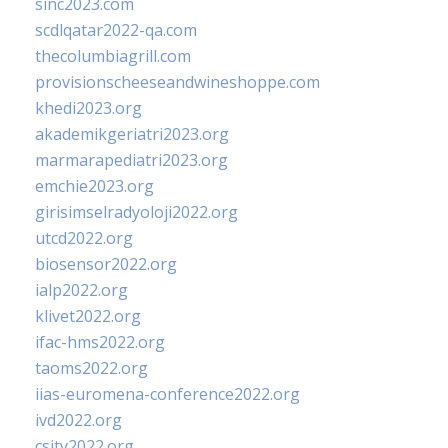
sinc2023.com
scdlqatar2022-qa.com
thecolumbiagrill.com
provisionscheeseandwineshoppe.com
khedi2023.org
akademikgeriatri2023.org
marmarapediatri2023.org
emchie2023.org
girisimselradyoloji2022.org
utcd2022.org
biosensor2022.org
ialp2022.org
klivet2022.org
ifac-hms2022.org
taoms2022.org
iias-euromena-conference2022.org
ivd2022.org
csity2022.org