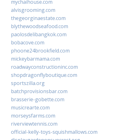
mychaihouse.com
alvisgrooming.com
thegeorginaestate.com
blythewoodseafood.com
paolosdelibangkok.com
bobacove.com
phoone24brookfield.com
mickeybarmama.com
roadwayconstructioninc.com
shopdragonflyboutique.com
sportszilla.org
batchprovisionsbar.com
brasserie-gobette.com
musicrearte.com
morseysfarms.com
riverviewtennis.com
official-kelly-toys-squishmallows.com