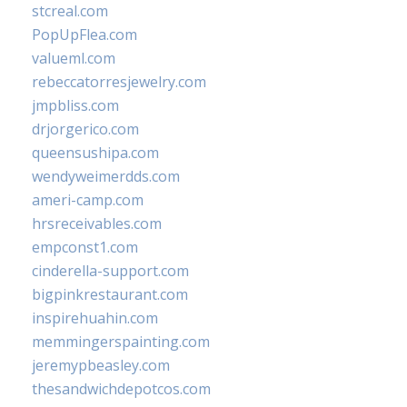
stcreal.com
PopUpFlea.com
valueml.com
rebeccatorresjewelry.com
jmpbliss.com
drjorgerico.com
queensushipa.com
wendyweimerdds.com
ameri-camp.com
hrsreceivables.com
empconst1.com
cinderella-support.com
bigpinkrestaurant.com
inspirehuahin.com
memmingerspainting.com
jeremypbeasley.com
thesandwichdepotcos.com