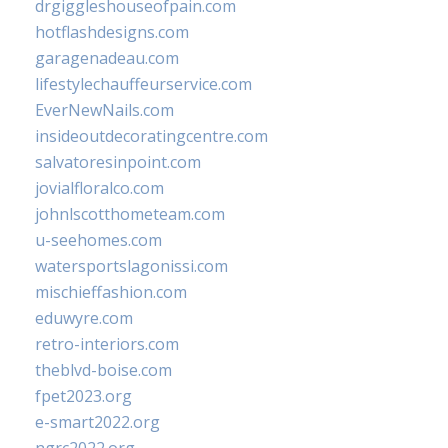
drgiggleshouseofpain.com
hotflashdesigns.com
garagenadeau.com
lifestylechauffeurservice.com
EverNewNails.com
insideoutdecoratingcentre.com
salvatoresinpoint.com
jovialfloralco.com
johnlscotthometeam.com
u-seehomes.com
watersportslagonissi.com
mischieffashion.com
eduwyre.com
retro-interiors.com
theblvd-boise.com
fpet2023.org
e-smart2022.org