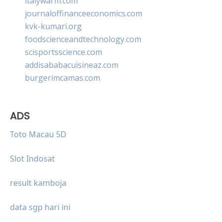
italywarm.com
journaloffinanceeconomics.com
kvk-kumari.org
foodscienceandtechnology.com
scisportsscience.com
addisababacuisineaz.com
burgerimcamas.com
ADS
Toto Macau 5D
Slot Indosat
result kamboja
data sgp hari ini