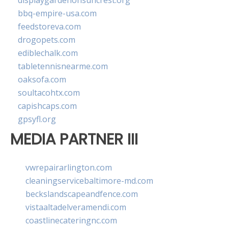
displaygardenonsuncrest.org
bbq-empire-usa.com
feedstoreva.com
drogopets.com
ediblechalk.com
tabletennisnearme.com
oaksofa.com
soultacohtx.com
capishcaps.com
gpsyfl.org
MEDIA PARTNER III
vwrepairarlington.com
cleaningservicebaltimore-md.com
beckslandscapeandfence.com
vistaaltadelveramendi.com
coastlinecateringnc.com