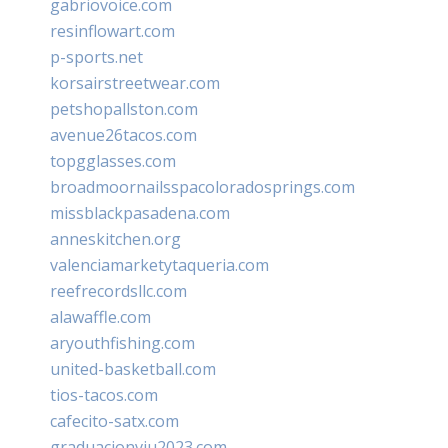
gabriovoice.com
resinflowart.com
p-sports.net
korsairstreetwear.com
petshopallston.com
avenue26tacos.com
topgglasses.com
broadmoornailsspacoloradosprings.com
missblackpasadena.com
anneskitchen.org
valenciamarketytaqueria.com
reefrecordsllc.com
alawaffle.com
aryouthfishing.com
united-basketball.com
tios-tacos.com
cafecito-satx.com
graduacionviu2023.com