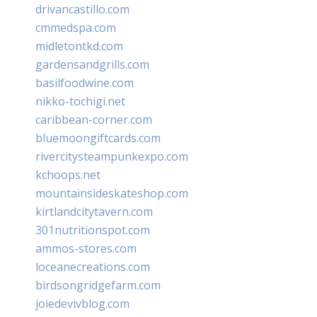
drivancastillo.com
cmmedspa.com
midletontkd.com
gardensandgrills.com
basilfoodwine.com
nikko-tochigi.net
caribbean-corner.com
bluemoongiftcards.com
rivercitysteampunkexpo.com
kchoops.net
mountainsideskateshop.com
kirtlandcitytavern.com
301nutritionspot.com
ammos-stores.com
loceanecreations.com
birdsongridgefarm.com
joiedevivblog.com