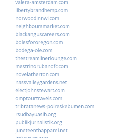
valera-amsterdam.com
libertybrandhemp.com
norwoodinnwi.com
neighboursmarket.com
blackanguscareers.com
bolesfororegon.com
bodega-ole.com
thestreamlinerlounge.com
mestrinorubanofc.com
novelatherton.com
nassvalleygardens.net
electjohnstewart.com
omptourtravels.com
tribratanews-polreskebumen.com
rsudbayuasih.org
publikjurnalistik.org
juneteenthapparel.net