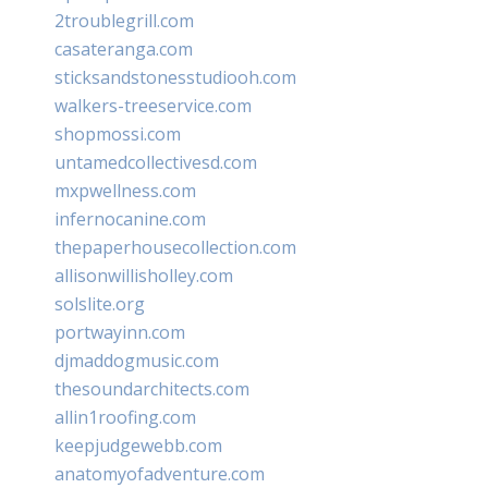
2troublegrill.com
casateranga.com
sticksandstonesstudiooh.com
walkers-treeservice.com
shopmossi.com
untamedcollectivesd.com
mxpwellness.com
infernocanine.com
thepaperhousecollection.com
allisonwillisholley.com
solslite.org
portwayinn.com
djmaddogmusic.com
thesoundarchitects.com
allin1roofing.com
keepjudgewebb.com
anatomyofadventure.com