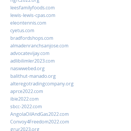
ngrc2022.org
leesfamilyfoods.com
lewis-lewis-cpas.com
eleontennis.com
cyetus.com
bradfordshops.com
almadenranchsanjose.com
advocatevijay.com
adlibilimler2023.com
naswwebed.org
balithut-manado.org
alteregotradingcompany.org
aprce2022.com
ibie2022.com
sbcc-2022.com
AngolaOilAndGas2022.com
Convoy4Freedom2022.com
grur2023.org