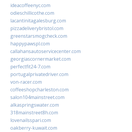
ideacoffeenyc.com
odieschillicothe.com
lacantinitagalesburg.com
pizzadeliverybristol.com
greenstarsmogcheck.com
happypawspl.com
callahansautoservicecenter.com
georgiascornermarket.com
perfectfit24-7.com
portugalprivatedriver.com
von-racer.com
coffeeshopcharleston.com
salon104mainstreet.com
alkaspringswater.com
318mainstreet8h.com
lovenailsspari.com
oakberry-kuwait.com