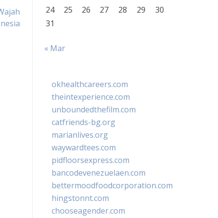
24
25
26
27
28
29
30
Wajah
nesia
31
« Mar
okhealthcareers.com
theintexperience.com
unboundedthefilm.com
catfriends-bg.org
marianlives.org
waywardtees.com
pidfloorsexpress.com
bancodevenezuelaen.com
bettermoodfoodcorporation.com
hingstonnt.com
chooseagender.com