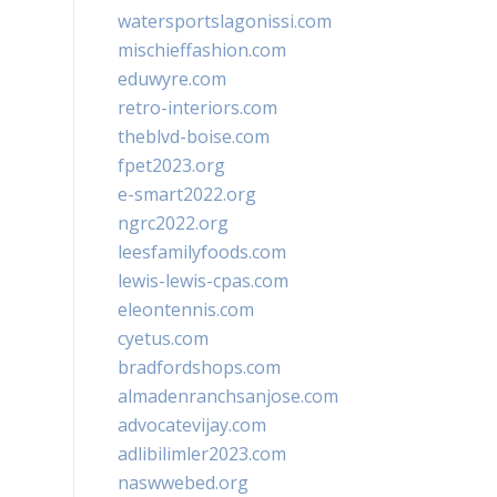
watersportslagonissi.com
mischieffashion.com
eduwyre.com
retro-interiors.com
theblvd-boise.com
fpet2023.org
e-smart2022.org
ngrc2022.org
leesfamilyfoods.com
lewis-lewis-cpas.com
eleontennis.com
cyetus.com
bradfordshops.com
almadenranchsanjose.com
advocatevijay.com
adlibilimler2023.com
naswwebed.org