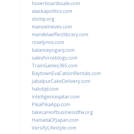
hoverboardssale.com
alaskapolitics.com
stsmp.org
manoelneves.com
mandelaeffectlibrary.com
roselynns.com
balanceyoganj.com
salesforceblogs.com
TrainGames365.com
BaytownEvaCationRentals.com
JabalpurCakeDelivery.com
halobjd.com
intelligenceqatar.com
PikaPikaApp.com
takecareofbusinessdfw.org
HamadaOfJapan.com
VersifyLifestyle.com