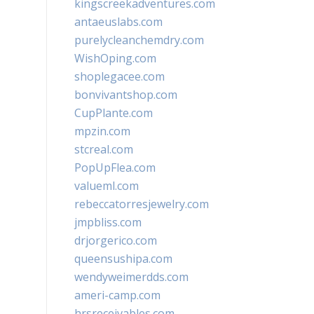
kingscreekadventures.com
antaeuslabs.com
purelycleanchemdry.com
WishOping.com
shoplegacee.com
bonvivantshop.com
CupPlante.com
mpzin.com
stcreal.com
PopUpFlea.com
valueml.com
rebeccatorresjewelry.com
jmpbliss.com
drjorgerico.com
queensushipa.com
wendyweimerdds.com
ameri-camp.com
hrsreceivables.com