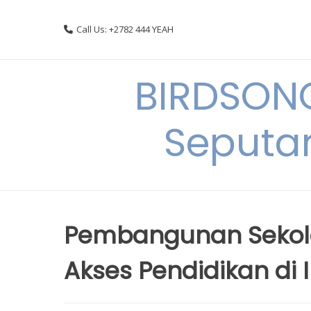
Skip
to
Call Us: +2782 444 YEAH
content
BIRDSON
Seputa
Pembangunan Sekola
Akses Pendidikan di 