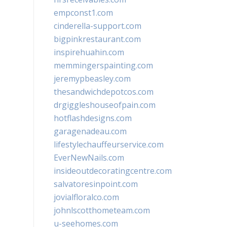
empconst1.com
cinderella-support.com
bigpinkrestaurant.com
inspirehuahin.com
memmingerspainting.com
jeremypbeasley.com
thesandwichdepotcos.com
drgiggleshouseofpain.com
hotflashdesigns.com
garagenadeau.com
lifestylechauffeurservice.com
EverNewNails.com
insideoutdecoratingcentre.com
salvatoresinpoint.com
jovialfloralco.com
johnlscotthometeam.com
u-seehomes.com