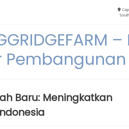
Cap
South
GGRIDGEFARM – I
r Pembangunan
h Baru: Meningkatkan
Indonesia