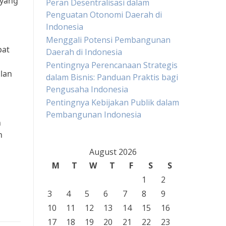
 yang
Peran Desentralisasi dalam
Penguatan Otonomi Daerah di
Indonesia
Menggali Potensi Pembangunan
pat
Daerah di Indonesia
Pentingnya Perencanaan Strategis
lan
dalam Bisnis: Panduan Praktis bagi
Pengusaha Indonesia
Pentingnya Kebijakan Publik dalam
Pembangunan Indonesia
n
n
August 2026
M
T
W
T
F
S
S
1
2
3
4
5
6
7
8
9
10
11
12
13
14
15
16
17
18
19
20
21
22
23