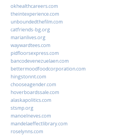
okhealthcareers.com
theintexperience.com
unboundedthefilm.com
catfriends-bg.org
marianlives.org
waywardtees.com
pidfloorsexpress.com
bancodevenezuelaen.com
bettermoodfoodcorporation.com
hingstonnt.com
chooseagender.com
hoverboardssale.com
alaskapolitics.com
stsmp.org
manoelneves.com
mandelaeffectlibrary.com
roselynns.com