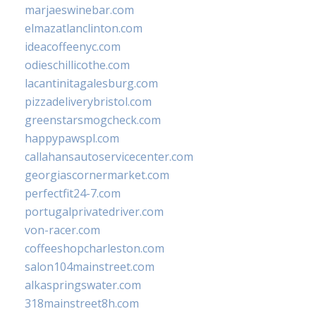
marjaeswinebar.com
elmazatlanclinton.com
ideacoffeenyc.com
odieschillicothe.com
lacantinitagalesburg.com
pizzadeliverybristol.com
greenstarsmogcheck.com
happypawspl.com
callahansautoservicecenter.com
georgiascornermarket.com
perfectfit24-7.com
portugalprivatedriver.com
von-racer.com
coffeeshopcharleston.com
salon104mainstreet.com
alkaspringswater.com
318mainstreet8h.com