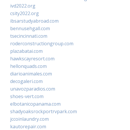
ivd2022.org
csity2022.org
ibsarstudyabroad.com
bennusehgall.com
tsecincinnati.com
roderconstructiongroup.com
plazabatai.com
hawkscayresort.com
hellonquads.com
diarioanimales.com
decogaleri.com
unavozparadios.com
shoes-vert.com
elbotanicopanama.com
shadyoaksrockportrvpark.com
jccoinlaundry.com
kautorepair.com