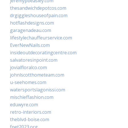
jeremypbeasley.com
thesandwichdepotcos.com
drgiggleshouseofpain.com
hotflashdesigns.com
garagenadeau.com
lifestylechauffeurservice.com
EverNewNails.com
insideoutdecoratingcentre.com
salvatoresinpoint.com
jovialfloralco.com
johnlscotthometeam.com
u-seehomes.com
watersportslagonissi.com
mischieffashion.com
eduwyre.com
retro-interiors.com
theblvd-boise.com
fpet2023.org