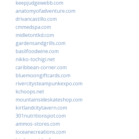
keepjudgewebb.com
anatomyofadventure.com
drivancastillo.com
cmmedspa.com
midletontkd.com
gardensandgrills.com
basilfoodwine.com
nikko-tochigi.net
caribbean-corner.com
bluemoongiftcards.com
rivercitysteampunkexpo.com
kchoops.net
mountainsideskateshop.com
kirtlandcitytavern.com
301nutritionspot.com
ammos-stores.com
loceanecreations.com