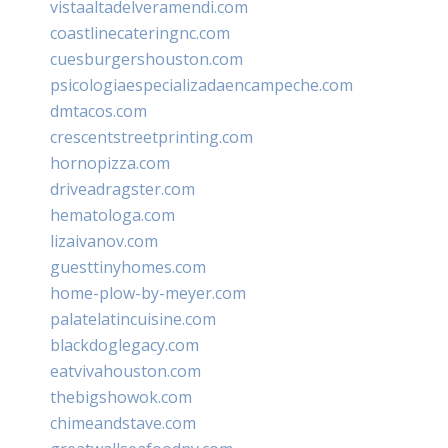
vistaaltadelveramendi.com
coastlinecateringnc.com
cuesburgershouston.com
psicologiaespecializadaencampeche.com
dmtacos.com
crescentstreetprinting.com
hornopizza.com
driveadragster.com
hematologa.com
lizaivanov.com
guesttinyhomes.com
home-plow-by-meyer.com
palatelatincuisine.com
blackdoglegacy.com
eatvivahouston.com
thebigshowok.com
chimeandstave.com