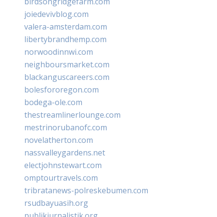
birdsongridgefarm.com
joiedevivblog.com
valera-amsterdam.com
libertybrandhemp.com
norwoodinnwi.com
neighboursmarket.com
blackanguscareers.com
bolesfororegon.com
bodega-ole.com
thestreamlinerlounge.com
mestrinorubanofc.com
novelatherton.com
nassvalleygardens.net
electjohnstewart.com
omptourtravels.com
tribratanews-polreskebumen.com
rsudbayuasih.org
publikjurnalistik.org