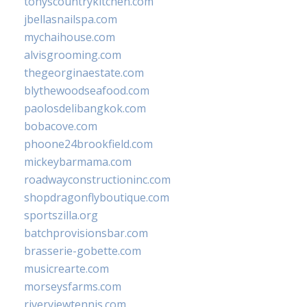
tonyscountrykitchen.com
jbellasnailspa.com
mychaihouse.com
alvisgrooming.com
thegeorginaestate.com
blythewoodseafood.com
paolosdelibangkok.com
bobacove.com
phoone24brookfield.com
mickeybarmama.com
roadwayconstructioninc.com
shopdragonflyboutique.com
sportszilla.org
batchprovisionsbar.com
brasserie-gobette.com
musicrearte.com
morseysfarms.com
riverviewtennis.com