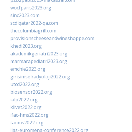
p2b2pabi2023-makassar.com
wocfparis2023.org
sinc2023.com
scdlqatar2022-qa.com
thecolumbiagrill.com
provisionscheeseandwineshoppe.com
khedi2023.org
akademikgeriatri2023.org
marmarapediatri2023.org
emchie2023.org
girisimselradyoloji2022.org
utcd2022.org
biosensor2022.org
ialp2022.org
klivet2022.org
ifac-hms2022.org
taoms2022.org
iias-euromena-conference2022.org