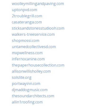
woolleymillingandpaving.com
uptonpvd.com
2troublegrill.com
casateranga.com
sticksandstonesstudiooh.com
walkers-treeservice.com
shopmossi.com
untamedcollectivesd.com
mxpwellness.com
infernocanine.com
thepaperhousecollection.com
allisonwillisholley.com
solslite.org
portwayinn.com
djmaddogmusic.com
thesoundarchitects.com
allin1roofing.com