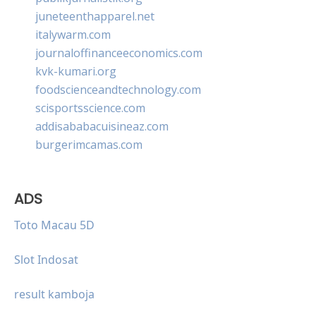
juneteenthapparel.net
italywarm.com
journaloffinanceeconomics.com
kvk-kumari.org
foodscienceandtechnology.com
scisportsscience.com
addisababacuisineaz.com
burgerimcamas.com
ADS
Toto Macau 5D
Slot Indosat
result kamboja