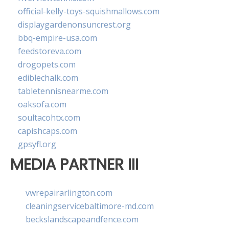
official-kelly-toys-squishmallows.com
displaygardenonsuncrest.org
bbq-empire-usa.com
feedstoreva.com
drogopets.com
ediblechalk.com
tabletennisnearme.com
oaksofa.com
soultacohtx.com
capishcaps.com
gpsyfl.org
MEDIA PARTNER III
vwrepairarlington.com
cleaningservicebaltimore-md.com
beckslandscapeandfence.com