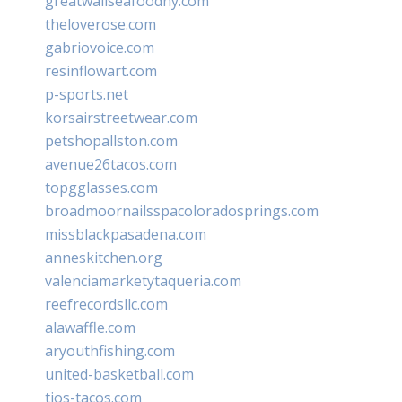
greatwallseafoodny.com
theloverose.com
gabriovoice.com
resinflowart.com
p-sports.net
korsairstreetwear.com
petshopallston.com
avenue26tacos.com
topgglasses.com
broadmoornailsspacoloradosprings.com
missblackpasadena.com
anneskitchen.org
valenciamarketytaqueria.com
reefrecordsllc.com
alawaffle.com
aryouthfishing.com
united-basketball.com
tios-tacos.com