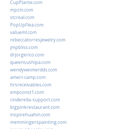
CupPlante.com
mpzin.com
stcreal.com
PopUpFlea.com
valueml.com
rebeccatorresjewelry.com
jmpbliss.com
drjorgerico.com
queensushipa.com
wendyweimerdds.com
ameri-camp.com
hrsreceivables.com
empconst1.com
cinderella-support.com
bigpinkrestaurant.com
inspirehuahin.com
memmingerspainting.com