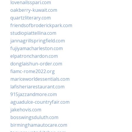
lovenailsspari.com
oakberry-kuwait.com
quartzliterary.com
friendsofbroderickpark.com
studiopiattellina.com
jannagrillspringfield.com
fujiyamacharleston.com
elpatronchardon.com
donglaishun-order.com
fiamc-rome2022.org
mariceworldessentials.com
lafisheriarestaurant.com
915jazzandmore.com
aguadulce-countryfair.com
jakehovis.com
bosswingsduluth.com
birminghamautocare.com