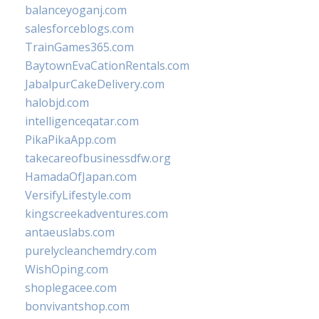
balanceyoganj.com
salesforceblogs.com
TrainGames365.com
BaytownEvaCationRentals.com
JabalpurCakeDelivery.com
halobjd.com
intelligenceqatar.com
PikaPikaApp.com
takecareofbusinessdfw.org
HamadaOfJapan.com
VersifyLifestyle.com
kingscreekadventures.com
antaeuslabs.com
purelycleanchemdry.com
WishOping.com
shoplegacee.com
bonvivantshop.com