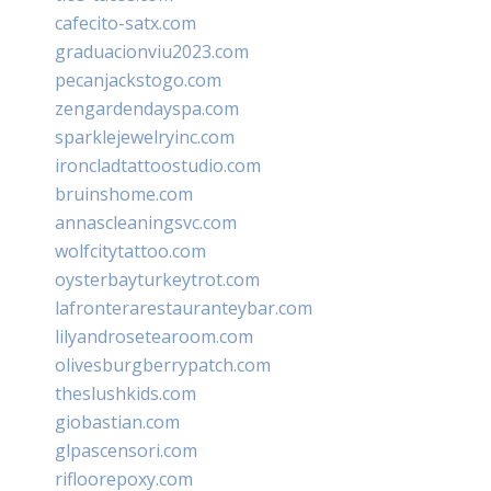
cafecito-satx.com
graduacionviu2023.com
pecanjackstogo.com
zengardendayspa.com
sparklejewelryinc.com
ironcladtattoostudio.com
bruinshome.com
annascleaningsvc.com
wolfcitytattoo.com
oysterbayturkeytrot.com
lafronterarestauranteybar.com
lilyandrosetearoom.com
olivesburgberrypatch.com
theslushkids.com
giobastian.com
glpascensori.com
rifloorepoxy.com