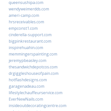
queensushipa.com
wendyweimerdds.com
ameri-camp.com
hrsreceivables.com
empconst1.com
cinderella-support.com
bigpinkrestaurant.com
inspirehuahin.com
memmingerspainting.com
jeremypbeasley.com
thesandwichdepotcos.com
drgiggleshouseofpain.com
hotflashdesigns.com
garagenadeau.com
lifestylechauffeurservice.com
EverNewNails.com
insideoutdecoratingcentre.com