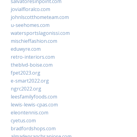
salvatoresinpoint.com
jovialfloralco.com
johnlscotthometeam.com
u-seehomes.com
watersportslagonissi.com
mischieffashion.com
eduwyre.com
retro-interiors.com
theblvd-boise.com
fpet2023.org
e-smart2022.org
ngrc2022.org
leesfamilyfoods.com
lewis-lewis-cpas.com
eleontennis.com
cyetus.com
bradfordshops.com
almadenranchsanjose.com