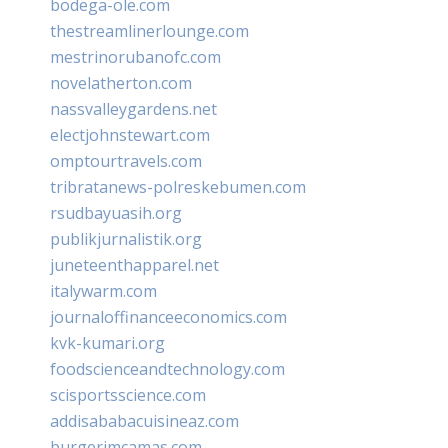
bodega-ole.com
thestreamlinerlounge.com
mestrinorubanofc.com
novelatherton.com
nassvalleygardens.net
electjohnstewart.com
omptourtravels.com
tribratanews-polreskebumen.com
rsudbayuasih.org
publikjurnalistik.org
juneteenthapparel.net
italywarm.com
journaloffinanceeconomics.com
kvk-kumari.org
foodscienceandtechnology.com
scisportsscience.com
addisababacuisineaz.com
burgerimcamas.com