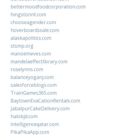
bettermoodfoodcorporation.com
hingstonnt.com
chooseagender.com
hoverboardssale.com
alaskapolitics.com
stsmp.org
manoelneves.com
mandelaeffectlibrary.com
roselynns.com
balanceyoganj.com
salesforceblogs.com
TrainGames365.com
BaytownEvaCationRentals.com
JabalpurCakeDelivery.com
halobjd.com
intelligenceqatar.com
PikaPikaApp.com