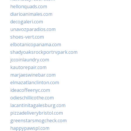
hellonquads.com
diarioanimales.com
decogaleri.com
unavozparadios.com
shoes-vert.com
elbotanicopanama.com
shadyoaksrockportrvpark.com
jccoinlaundry.com
kautorepair.com
marjaeswinebar.com
elmazatlanclinton.com
ideacoffeenyc.com
odieschillicothe.com
lacantinitagalesburg.com
pizzadeliverybristol.com
greenstarsmogcheck.com
happypawspl.com