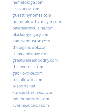
hematologa.com
lizaivanov.com
guesttinyhomes.com
home-plow-by-meyer.com
palatelatincuisine.com
blackdoglegacy.com
eatvivahouston.com
thebigshowok.com
chimeandstave.com
greatwallseafoodny.com
theloverose.com
gabriovoice.com
resinflowart.com
p-sports.net
korsairstreetwear.com
petshopallston.com
avenue26tacos.com