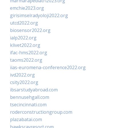
marmarapediatri2023.org
emchie2023.org
girisimselradyoloji2022.org
utcd2022.org
biosensor2022.org
ialp2022.org
klivet2022.org
ifac-hms2022.org
taoms2022.org
iias-euromena-conference2022.org
ivd2022.org
csity2022.org
ibsarstudyabroad.com
bennusehgall.com
tsecincinnati.com
roderconstructiongroup.com
plazabatai.com
hawkscayresort.com