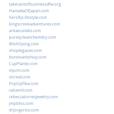
takecareofbusinessdfw.org
HamadaOfJapan.com
VersifyLifestyle.com
kingscreekadventures.com
antaeuslabs.com
purelycleanchemdry.com
WishOping.com
shoplegacee.com
bonvivantshop.com
CupPlante.com
mpzin.com
stcreal.com
PopUpFlea.com
valueml.com
rebeccatorresjewelry.com
jmpbliss.com
drjorgerico.com