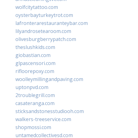
wolfcitytattoo.com
oysterbayturkeytrot.com
lafronterarestauranteybar.com
lilyandrosetearoom.com
olivesburgberrypatch.com
theslushkids.com
giobastian.com
glpascensori.com
rifloorepoxy.com
woolleymillingandpaving.com
uptonpvd.com
2troublegrill.com
casateranga.com
sticksandstonesstudiooh.com
walkers-treeservice.com
shopmossi.com
untamedcollectivesd.com