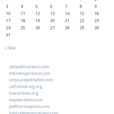
3
4
5
6
7
8
9
10
11
12
13
14
15
16
17
18
19
20
21
22
23
24
25
26
27
28
29
30
31
« Mar
okhealthcareers.com
theintexperience.com
unboundedthefilm.com
catfriends-bg.org
marianlives.org
waywardtees.com
pidfloorsexpress.com
bancodevenezuelaen.com