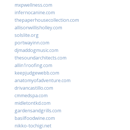
mxpwellness.com
infernocanine.com
thepaperhousecollection.com
allisonwillisholley.com
solslite.org
portwayinn.com
djmaddogmusic.com
thesoundarchitects.com
allin1roofing.com
keepjudgewebb.com
anatomyofadventure.com
drivancastillo.com
cmmedspa.com
midletontkd.com
gardensandgrills.com
basilfoodwine.com
nikko-tochigi.net