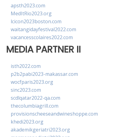
apsth2023.com
MedItRio2023.org
lcicon2023boston.com
waitangidayfestival2022.com
vacancesscolaires2022.com
MEDIA PARTNER II
isth2022.com
p2b2pabi2023-makassar.com
wocfparis2023.org
sinc2023.com
scdlqatar2022-qa.com
thecolumbiagrill.com
provisionscheeseandwineshoppe.com
khedi2023.org
akademikgeriatri2023.org