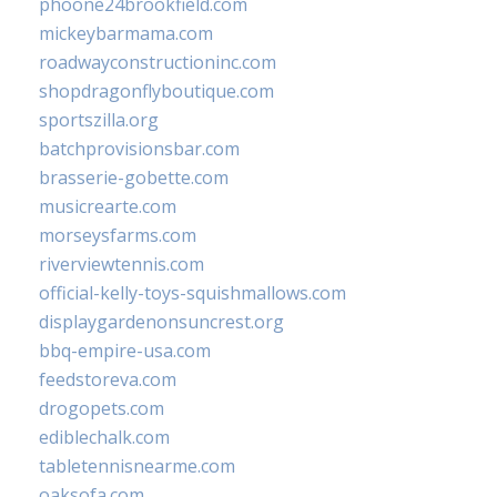
phoone24brookfield.com
mickeybarmama.com
roadwayconstructioninc.com
shopdragonflyboutique.com
sportszilla.org
batchprovisionsbar.com
brasserie-gobette.com
musicrearte.com
morseysfarms.com
riverviewtennis.com
official-kelly-toys-squishmallows.com
displaygardenonsuncrest.org
bbq-empire-usa.com
feedstoreva.com
drogopets.com
ediblechalk.com
tabletennisnearme.com
oaksofa.com