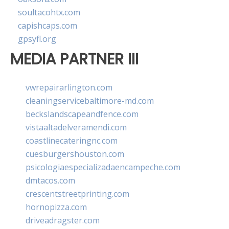
soultacohtx.com
capishcaps.com
gpsyfl.org
MEDIA PARTNER III
vwrepairarlington.com
cleaningservicebaltimore-md.com
beckslandscapeandfence.com
vistaaltadelveramendi.com
coastlinecateringnc.com
cuesburgershouston.com
psicologiaespecializadaencampeche.com
dmtacos.com
crescentstreetprinting.com
hornopizza.com
driveadragster.com