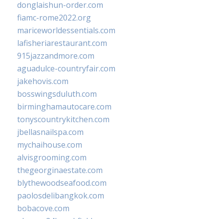
donglaishun-order.com
fiamc-rome2022.org
mariceworldessentials.com
lafisheriarestaurant.com
915jazzandmore.com
aguadulce-countryfair.com
jakehovis.com
bosswingsduluth.com
birminghamautocare.com
tonyscountrykitchen.com
jbellasnailspa.com
mychaihouse.com
alvisgrooming.com
thegeorginaestate.com
blythewoodseafood.com
paolosdelibangkok.com
bobacove.com