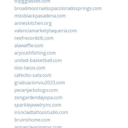
topgglasses.com
broadmoornailsspacoloradosprings.com
missblackpasadena.com
anneskitchen.org
valenciamarketytaqueria.com
reefrecordsllc.com
alawaffle.com
aryouthfishing.com
united-basketball.com
tios-tacos.com
cafecito-satx.com
graduacionviu2023.com
pecanjackstogo.com
zengardendayspa.com
sparklejewelryinc.com
ironcladtattoostudio.com
bruinshome.com
annascleaningsvc.com