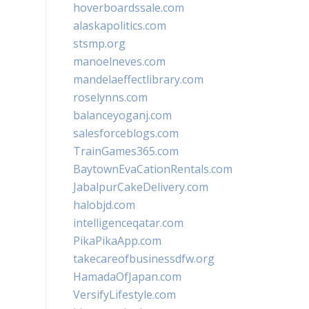
hoverboardssale.com
alaskapolitics.com
stsmp.org
manoelneves.com
mandelaeffectlibrary.com
roselynns.com
balanceyoganj.com
salesforceblogs.com
TrainGames365.com
BaytownEvaCationRentals.com
JabalpurCakeDelivery.com
halobjd.com
intelligenceqatar.com
PikaPikaApp.com
takecareofbusinessdfw.org
HamadaOfJapan.com
VersifyLifestyle.com