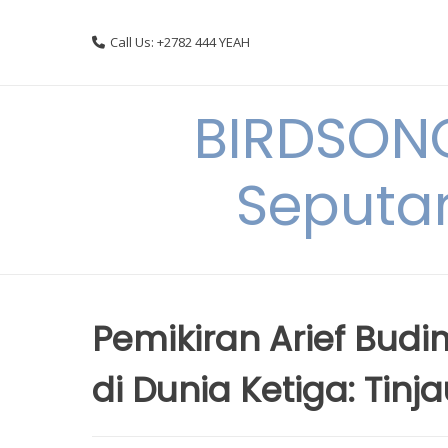
Skip
to
Call Us: +2782 444 YEAH
content
BIRDSON
Seputa
Pemikiran Arief Bu
di Dunia Ketiga: Tinja