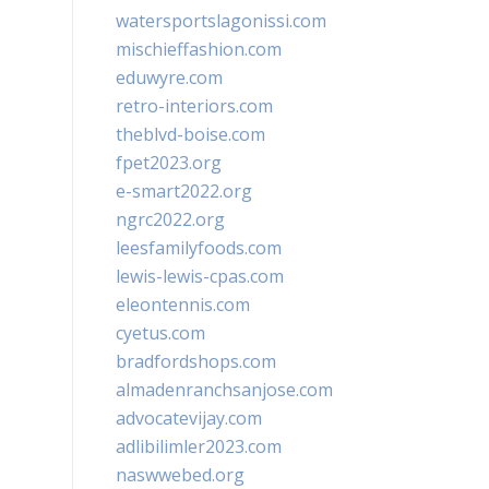
watersportslagonissi.com
mischieffashion.com
eduwyre.com
retro-interiors.com
theblvd-boise.com
fpet2023.org
e-smart2022.org
ngrc2022.org
leesfamilyfoods.com
lewis-lewis-cpas.com
eleontennis.com
cyetus.com
bradfordshops.com
almadenranchsanjose.com
advocatevijay.com
adlibilimler2023.com
naswwebed.org