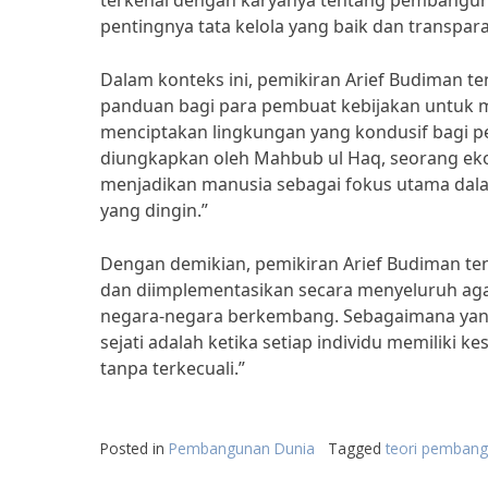
terkenal dengan karyanya tentang pembangun
pentingnya tata kelola yang baik dan transp
Dalam konteks ini, pemikiran Arief Budiman t
panduan bagi para pembuat kebijakan untuk m
menciptakan lingkungan yang kondusif bagi 
diungkapkan oleh Mahbub ul Haq, seorang eko
menjadikan manusia sebagai fokus utama dal
yang dingin.”
Dengan demikian, pemikiran Arief Budiman te
dan diimplementasikan secara menyeluruh aga
negara-negara berkembang. Sebagaimana yang
sejati adalah ketika setiap individu memiliki
tanpa terkecuali.”
Posted in
Pembangunan Dunia
Tagged
teori pembang