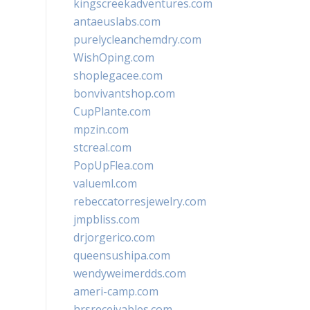
kingscreekadventures.com
antaeuslabs.com
purelycleanchemdry.com
WishOping.com
shoplegacee.com
bonvivantshop.com
CupPlante.com
mpzin.com
stcreal.com
PopUpFlea.com
valueml.com
rebeccatorresjewelry.com
jmpbliss.com
drjorgerico.com
queensushipa.com
wendyweimerdds.com
ameri-camp.com
hrsreceivables.com