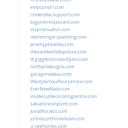
empconst1.com
cinderella-support.com
bigpinkrestaurant.com
inspirehuahin.com
memmingerspainting.com
jeremypbeasley.com
thesandwichdepotcos.com
drgiggleshouseofpain.com
hotflashdesigns.com
garagenadeau.com
lifestylechauffeurservice.com
EverNewNails.com
insideoutdecoratingcentre.com
salvatoresinpoint.com
jovialfloralco.com
johnlscotthometeam.com
u-seehomes.com