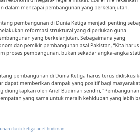
an ekonomi di negara-negara miskin. Collier menekankan
aran dalam mencapai pembangunan yang berkelanjutan.
entang pembangunan di Dunia Ketiga menjadi penting seba
elakukan reformasi struktural yang diperlukan guna
pembangunan yang berkelanjutan. Sebagaimana yang
nom dan pemikir pembangunan asal Pakistan, “Kita harus
am proses pembangunan, bukan sekadar angka-angka stati
ntang pembangunan di Dunia Ketiga harus terus didiskusi
r dapat memberikan dampak yang positif bagi masyarakat
 diungkapkan oleh Arief Budiman sendiri, “Pembangunan
 kesempatan yang sama untuk meraih kehidupan yang lebih ba
unan dunia ketiga arief budiman