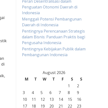
Peran Desentralisasi dalam
Penguatan Otonomi Daerah di
Indonesia
gai
Menggali Potensi Pembangunan
Daerah di Indonesia
Pentingnya Perencanaan Strategis
dalam Bisnis: Panduan Praktis bagi
stik
Pengusaha Indonesia
Pentingnya Kebijakan Publik dalam
Pembangunan Indonesia
kan
 di
August 2026
ik,
M
T
W
T
F
S
S
1
2
3
4
5
6
7
8
9
10
11
12
13
14
15
16
17
18
19
20
21
22
23