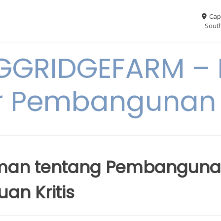
Cap
South
GGRIDGEFARM – I
r Pembangunan
diman tentang Pembangun
uan Kritis