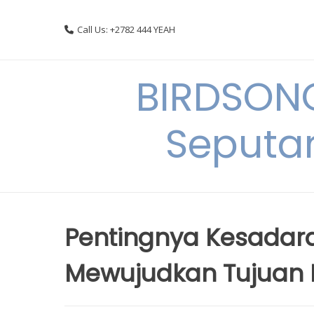
Skip
to
Call Us: +2782 444 YEAH
content
BIRDSON
Seputa
Pentingnya Kesadar
Mewujudkan Tujuan