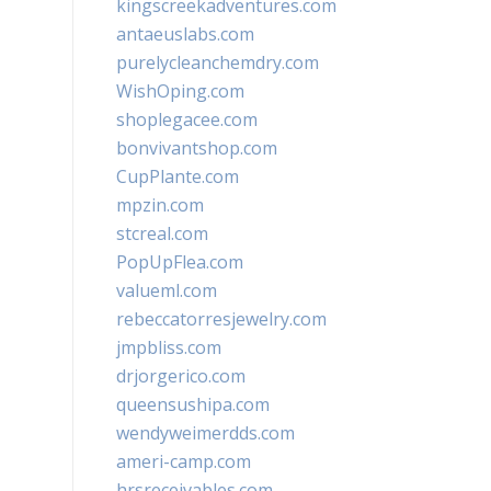
kingscreekadventures.com
antaeuslabs.com
purelycleanchemdry.com
WishOping.com
shoplegacee.com
bonvivantshop.com
CupPlante.com
mpzin.com
stcreal.com
PopUpFlea.com
valueml.com
rebeccatorresjewelry.com
jmpbliss.com
drjorgerico.com
queensushipa.com
wendyweimerdds.com
ameri-camp.com
hrsreceivables.com