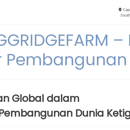
Cap
South
GGRIDGEFARM – I
r Pembangunan
an Global dalam
 Pembangunan Dunia Keti