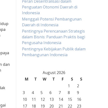
Peran Desentralisasi dalam
Penguatan Otonomi Daerah di
Indonesia
Menggali Potensi Pembangunan
hidup
Daerah di Indonesia
npa
Pentingnya Perencanaan Strategis
a
dalam Bisnis: Panduan Praktis bagi
Pengusaha Indonesia
Pentingnya Kebijakan Publik dalam
upaya
Pembangunan Indonesia
n dan
n
August 2026
M
T
W
T
F
S
S
1
2
dak
3
4
5
6
7
8
9
10
11
12
13
14
15
16
agai
17
18
19
20
21
22
23