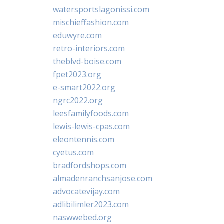
watersportslagonissi.com
mischieffashion.com
eduwyre.com
retro-interiors.com
theblvd-boise.com
fpet2023.org
e-smart2022.org
ngrc2022.org
leesfamilyfoods.com
lewis-lewis-cpas.com
eleontennis.com
cyetus.com
bradfordshops.com
almadenranchsanjose.com
advocatevijay.com
adlibilimler2023.com
naswwebed.org