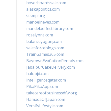
hoverboardssale.com
alaskapolitics.com
stsmp.org
manoelneves.com
mandelaeffectlibrary.com
roselynns.com
balanceyoganj.com
salesforceblogs.com
TrainGames365.com
BaytownEvaCationRentals.com
JabalpurCakeDelivery.com
halobjd.com
intelligenceqatar.com
PikaPikaApp.com
takecareofbusinessdfw.org
HamadaOfJapan.com
VersifyLifestyle.com