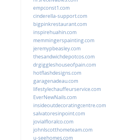
empconst1.com
cinderella-support.com
bigpinkrestaurant.com
inspirehuahin.com
memmingerspainting.com
jeremypbeasley.com
thesandwichdepotcos.com
drgiggleshouseofpain.com
hotflashdesigns.com
garagenadeau.com
lifestylechauffeurservice.com
EverNewNails.com
insideoutdecoratingcentre.com
salvatoresinpoint.com
jovialfloralco.com
johnlscotthometeam.com
u-seehomes.com