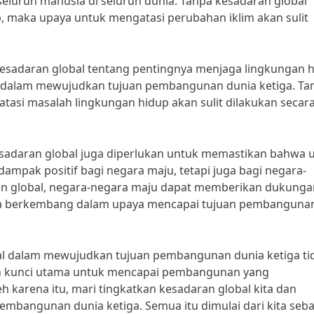
luruh manusia di seluruh dunia. Tanpa kesadaran global
, maka upaya untuk mengatasi perubahan iklim akan sulit
esadaran global tentang pentingnya menjaga lingkungan 
 dalam mewujudkan tujuan pembangunan dunia ketiga. Ta
tasi masalah lingkungan hidup akan sulit dilakukan secar
sadaran global juga diperlukan untuk memastikan bahwa 
mpak positif bagi negara maju, tetapi juga bagi negara-
n global, negara-negara maju dapat memberikan dukunga
ara berkembang dalam upaya mencapai tujuan pembanguna
al dalam mewujudkan tujuan pembangunan dunia ketiga ti
an kunci utama untuk mencapai pembangunan yang
h karena itu, mari tingkatkan kesadaran global kita dan
embangunan dunia ketiga. Semua itu dimulai dari kita seb