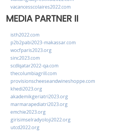
vacancesscolaires2022.com
MEDIA PARTNER II
isth2022.com
p2b2pabi2023-makassar.com
wocfparis2023.org
sinc2023.com
scdlqatar2022-qa.com
thecolumbiagrill.com
provisionscheeseandwineshoppe.com
khedi2023.org
akademikgeriatri2023.org
marmarapediatri2023.org
emchie2023.org
girisimselradyoloji2022.org
utcd2022.org