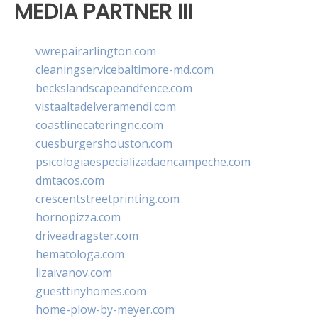
MEDIA PARTNER III
vwrepairarlington.com
cleaningservicebaltimore-md.com
beckslandscapeandfence.com
vistaaltadelveramendi.com
coastlinecateringnc.com
cuesburgershouston.com
psicologiaespecializadaencampeche.com
dmtacos.com
crescentstreetprinting.com
hornopizza.com
driveadragster.com
hematologa.com
lizaivanov.com
guesttinyhomes.com
home-plow-by-meyer.com