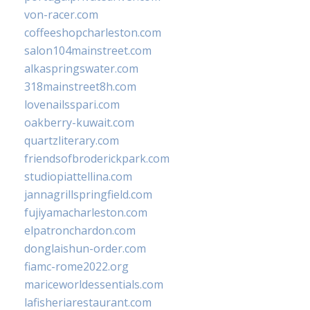
von-racer.com
coffeeshopcharleston.com
salon104mainstreet.com
alkaspringswater.com
318mainstreet8h.com
lovenailsspari.com
oakberry-kuwait.com
quartzliterary.com
friendsofbroderickpark.com
studiopiattellina.com
jannagrillspringfield.com
fujiyamacharleston.com
elpatronchardon.com
donglaishun-order.com
fiamc-rome2022.org
mariceworldessentials.com
lafisheriarestaurant.com