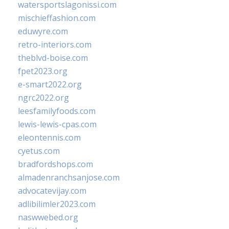
watersportslagonissi.com
mischieffashion.com
eduwyre.com
retro-interiors.com
theblvd-boise.com
fpet2023.org
e-smart2022.org
ngrc2022.org
leesfamilyfoods.com
lewis-lewis-cpas.com
eleontennis.com
cyetus.com
bradfordshops.com
almadenranchsanjose.com
advocatevijay.com
adlibilimler2023.com
naswwebed.org