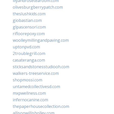
lilyandrosetearoom.com
olivesburgberrypatch.com
theslushkids.com
giobastian.com
glpascensori.com
rifloorepoxy.com
woolleymillingandpaving.com
uptonpvd.com
2troublegrill.com
casateranga.com
sticksandstonesstudiooh.com
walkers-treeservice.com
shopmossi.com
untamedcollectivesd.com
mxpwellness.com
infernocanine.com
thepaperhousecollection.com
allisonwillisholley.com