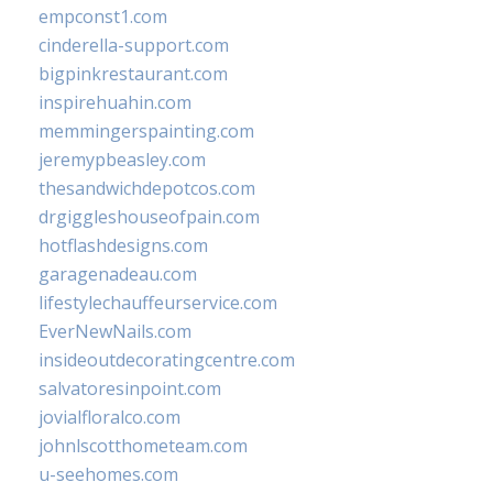
empconst1.com
cinderella-support.com
bigpinkrestaurant.com
inspirehuahin.com
memmingerspainting.com
jeremypbeasley.com
thesandwichdepotcos.com
drgiggleshouseofpain.com
hotflashdesigns.com
garagenadeau.com
lifestylechauffeurservice.com
EverNewNails.com
insideoutdecoratingcentre.com
salvatoresinpoint.com
jovialfloralco.com
johnlscotthometeam.com
u-seehomes.com