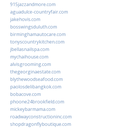
915jazzandmore.com
aguadulce-countryfair.com
jakehovis.com
bosswingsduluth.com
birminghamautocare.com
tonyscountrykitchen.com
jbellasnailspa.com
mychaihouse.com
alvisgrooming.com
thegeorginaestate.com
blythewoodseafood.com
paolosdelibangkok.com
bobacove.com
phoone24brookfield.com
mickeybarmama.com
roadwayconstructioninc.com
shopdragonflyboutique.com