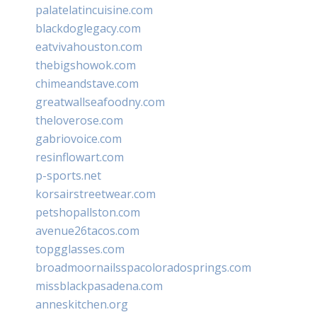
palatelatincuisine.com
blackdoglegacy.com
eatvivahouston.com
thebigshowok.com
chimeandstave.com
greatwallseafoodny.com
theloverose.com
gabriovoice.com
resinflowart.com
p-sports.net
korsairstreetwear.com
petshopallston.com
avenue26tacos.com
topgglasses.com
broadmoornailsspacoloradosprings.com
missblackpasadena.com
anneskitchen.org