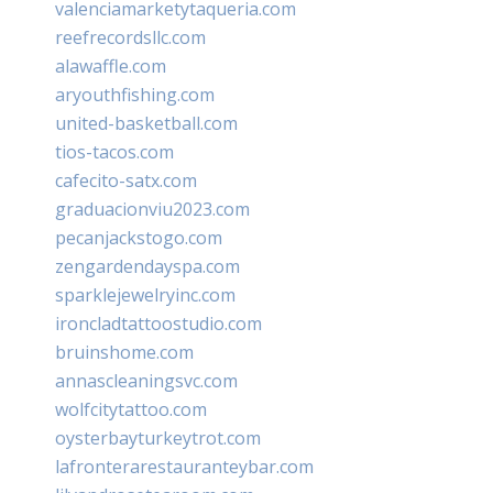
valenciamarketytaqueria.com
reefrecordsllc.com
alawaffle.com
aryouthfishing.com
united-basketball.com
tios-tacos.com
cafecito-satx.com
graduacionviu2023.com
pecanjackstogo.com
zengardendayspa.com
sparklejewelryinc.com
ironcladtattoostudio.com
bruinshome.com
annascleaningsvc.com
wolfcitytattoo.com
oysterbayturkeytrot.com
lafronterarestauranteybar.com