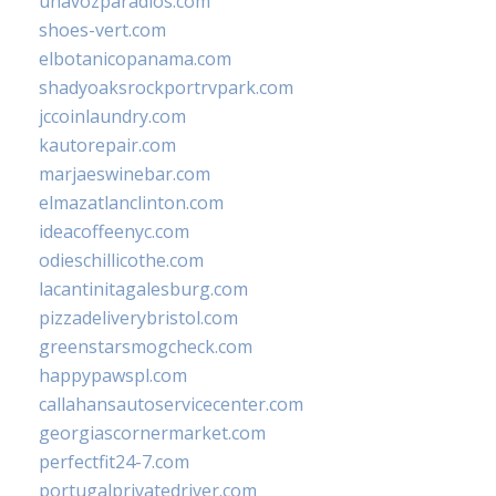
unavozparadios.com
shoes-vert.com
elbotanicopanama.com
shadyoaksrockportrvpark.com
jccoinlaundry.com
kautorepair.com
marjaeswinebar.com
elmazatlanclinton.com
ideacoffeenyc.com
odieschillicothe.com
lacantinitagalesburg.com
pizzadeliverybristol.com
greenstarsmogcheck.com
happypawspl.com
callahansautoservicecenter.com
georgiascornermarket.com
perfectfit24-7.com
portugalprivatedriver.com