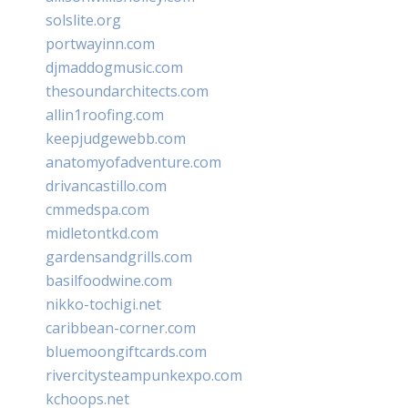
solslite.org
portwayinn.com
djmaddogmusic.com
thesoundarchitects.com
allin1roofing.com
keepjudgewebb.com
anatomyofadventure.com
drivancastillo.com
cmmedspa.com
midletontkd.com
gardensandgrills.com
basilfoodwine.com
nikko-tochigi.net
caribbean-corner.com
bluemoongiftcards.com
rivercitysteampunkexpo.com
kchoops.net