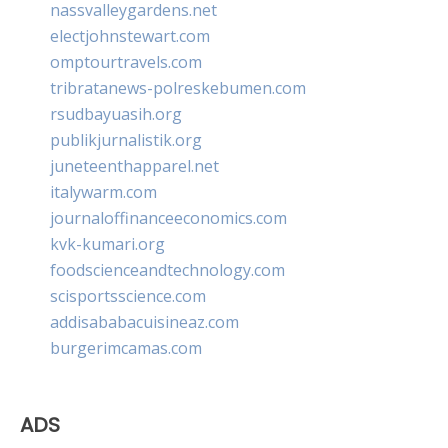
nassvalleygardens.net
electjohnstewart.com
omptourtravels.com
tribratanews-polreskebumen.com
rsudbayuasih.org
publikjurnalistik.org
juneteenthapparel.net
italywarm.com
journaloffinanceeconomics.com
kvk-kumari.org
foodscienceandtechnology.com
scisportsscience.com
addisababacuisineaz.com
burgerimcamas.com
ADS