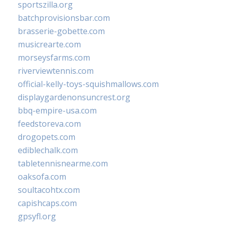
sportszilla.org
batchprovisionsbar.com
brasserie-gobette.com
musicrearte.com
morseysfarms.com
riverviewtennis.com
official-kelly-toys-squishmallows.com
displaygardenonsuncrest.org
bbq-empire-usa.com
feedstoreva.com
drogopets.com
ediblechalk.com
tabletennisnearme.com
oaksofa.com
soultacohtx.com
capishcaps.com
gpsyfl.org