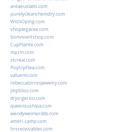
antaeuslabs.com
purelycleanchemdry.com
WishOping.com
shoplegacee.com
bonvivantshop.com
CupPlante.com
mpzin.com
stcreal.com
PopUpFlea.com
valueml.com
rebeccatorresjewelry.com
jmpbliss.com
drjorgerico.com
queensushipa.com
wendyweimerdds.com
ameri-camp.com
hrsreceivables.com