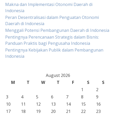
Makna dan Implementasi Otonomi Daerah di
Indonesia
Peran Desentralisasi dalam Penguatan Otonomi
Daerah di Indonesia
Menggali Potensi Pembangunan Daerah di Indonesia
Pentingnya Perencanaan Strategis dalam Bisnis:
Panduan Praktis bagi Pengusaha Indonesia
Pentingnya Kebijakan Publik dalam Pembangunan
Indonesia
August 2026
M
T
W
T
F
S
S
1
2
3
4
5
6
7
8
9
10
11
12
13
14
15
16
17
18
19
20
21
22
23