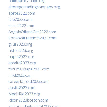
balithut-manado.org
alteregotradingcompany.org
aprce2022.com
ibie2022.com
sbcc-2022.com
AngolaOilAndGas2022.com
Convoy4Freedom2022.com
grur2023.org
hkhk2023.org
napm2023.org
apsdfd2023.org
forumausape2023.com
imkl2023.com
careerfaircsd2023.com
apsth2023.com
MedItRio2023.org
lcicon2023boston.com
waitangidayfestival2022.com