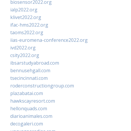
biosensor2022.org
ialp2022.org
klivet2022.org
ifac-hms2022.org
taoms2022.org
iias-euromena-conference2022.org
ivd2022.org
csity2022.org
ibsarstudyabroad.com
bennusehgall.com
tsecincinnati.com
roderconstructiongroup.com
plazabatai.com
hawkscayresort.com
hellonquads.com
diarioanimales.com
decogaleri.com