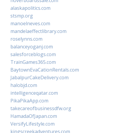
hoverboardssale.com
alaskapolitics.com
stsmp.org
manoelneves.com
mandelaeffectlibrary.com
roselynns.com
balanceyoganj.com
salesforceblogs.com
TrainGames365.com
BaytownEvaCationRentals.com
JabalpurCakeDelivery.com
halobjd.com
intelligenceqatar.com
PikaPikaApp.com
takecareofbusinessdfw.org
HamadaOfJapan.com
VersifyLifestyle.com
kingscreekadventures.com