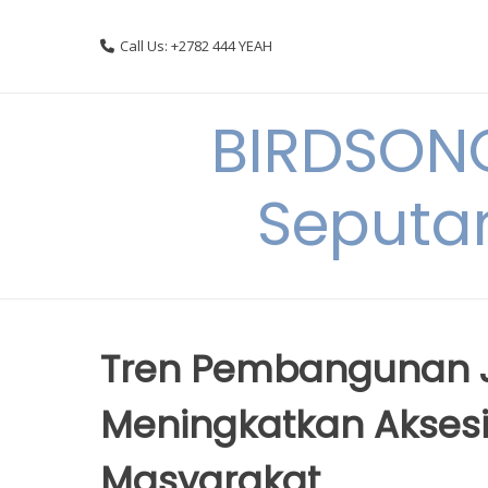
Skip
to
Call Us: +2782 444 YEAH
content
BIRDSON
Seputa
Tren Pembangunan Ja
Meningkatkan Aksesib
Masyarakat