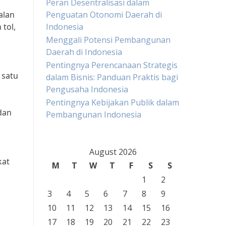
Peran Desentralisasi dalam
alan
Penguatan Otonomi Daerah di
tol,
Indonesia
Menggali Potensi Pembangunan
Daerah di Indonesia
Pentingnya Perencanaan Strategis
 satu
dalam Bisnis: Panduan Praktis bagi
Pengusaha Indonesia
Pentingnya Kebijakan Publik dalam
dan
Pembangunan Indonesia
August 2026
kat
M
T
W
T
F
S
S
1
2
3
4
5
6
7
8
9
10
11
12
13
14
15
16
17
18
19
20
21
22
23