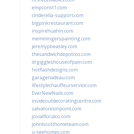
empconst1.com
cinderella-support.com
bigpinkrestaurant.com
inspirehuahin.com
memmingerspainting.com
jeremypbeasley.com
thesandwichdepotcos.com
drgiggleshouseofpain.com
hotflashdesigns.com
garagenadeau.com
lifestylechauffeurservice.com
EverNewNails.com
insideoutdecoratingcentre.com
salvatoresinpoint.com
jovialfloralco.com
johnlscotthometeam.com
u-seehomes.com