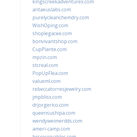
kingscreekadventures.com
antaeuslabs.com
purelycleanchemdry.com
WishOping.com
shoplegacee.com
bonvivantshop.com
CupPlante.com
mpzin.com
stcreal.com
PopUpFlea.com
valueml.com
rebeccatorresjewelry.com
jmpbliss.com
drjorgerico.com
queensushipa.com
wendyweimerdds.com
ameri-camp.com
hrsreceivables.com