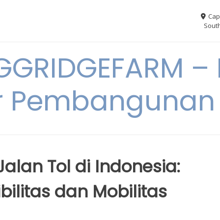
Cap
South
GGRIDGEFARM – I
r Pembangunan
lan Tol di Indonesia:
ilitas dan Mobilitas