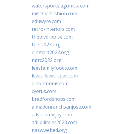
watersportslagonissi.com
mischieffashion.com
eduwyre.com
retro-interiors.com
theblvd-boise.com
fpet2023.org
e-smart2022.org
ngrc2022.org
leesfamilyfoods.com
lewis-lewis-cpas.com
eleontennis.com
cyetus.com
bradfordshops.com
almadenranchsanjose.com
advocatevijay.com
adlibilimler2023.com
naswwebed.org