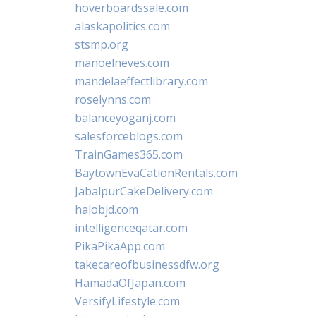
hoverboardssale.com
alaskapolitics.com
stsmp.org
manoelneves.com
mandelaeffectlibrary.com
roselynns.com
balanceyoganj.com
salesforceblogs.com
TrainGames365.com
BaytownEvaCationRentals.com
JabalpurCakeDelivery.com
halobjd.com
intelligenceqatar.com
PikaPikaApp.com
takecareofbusinessdfw.org
HamadaOfJapan.com
VersifyLifestyle.com