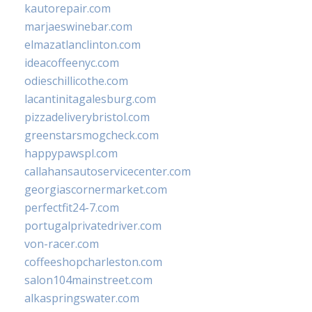
kautorepair.com
marjaeswinebar.com
elmazatlanclinton.com
ideacoffeenyc.com
odieschillicothe.com
lacantinitagalesburg.com
pizzadeliverybristol.com
greenstarsmogcheck.com
happypawspl.com
callahansautoservicecenter.com
georgiascornermarket.com
perfectfit24-7.com
portugalprivatedriver.com
von-racer.com
coffeeshopcharleston.com
salon104mainstreet.com
alkaspringswater.com