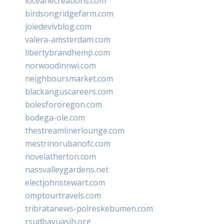
loceanecreations.com
birdsongridgefarm.com
joiedevivblog.com
valera-amsterdam.com
libertybrandhemp.com
norwoodinnwi.com
neighboursmarket.com
blackanguscareers.com
bolesfororegon.com
bodega-ole.com
thestreamlinerlounge.com
mestrinorubanofc.com
novelatherton.com
nassvalleygardens.net
electjohnstewart.com
omptourtravels.com
tribratanews-polreskebumen.com
rsudbayuasih.org