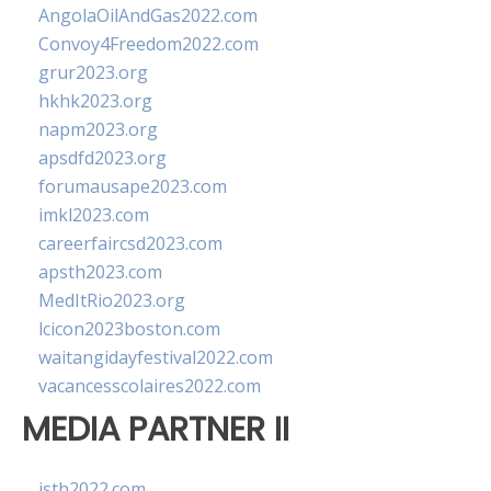
AngolaOilAndGas2022.com
Convoy4Freedom2022.com
grur2023.org
hkhk2023.org
napm2023.org
apsdfd2023.org
forumausape2023.com
imkl2023.com
careerfaircsd2023.com
apsth2023.com
MedItRio2023.org
lcicon2023boston.com
waitangidayfestival2022.com
vacancesscolaires2022.com
MEDIA PARTNER II
isth2022.com