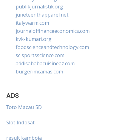
publikjurnalistik.org
juneteenthapparel.net
italywarm.com
journaloffinanceeconomics.com
kvk-kumari.org
foodscienceandtechnology.com
scisportsscience.com
addisababacuisineaz.com
burgerimcamas.com
ADS
Toto Macau 5D
Slot Indosat
result kamboja