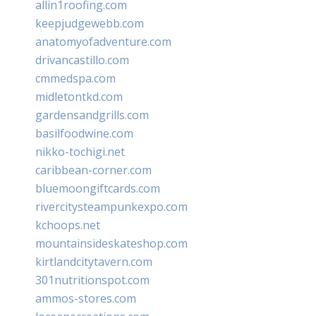
allin1roofing.com
keepjudgewebb.com
anatomyofadventure.com
drivancastillo.com
cmmedspa.com
midletontkd.com
gardensandgrills.com
basilfoodwine.com
nikko-tochigi.net
caribbean-corner.com
bluemoongiftcards.com
rivercitysteampunkexpo.com
kchoops.net
mountainsideskateshop.com
kirtlandcitytavern.com
301nutritionspot.com
ammos-stores.com