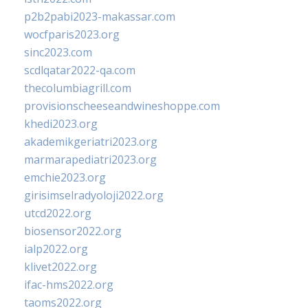
p2b2pabi2023-makassar.com
wocfparis2023.org
sinc2023.com
scdlqatar2022-qa.com
thecolumbiagrill.com
provisionscheeseandwineshoppe.com
khedi2023.org
akademikgeriatri2023.org
marmarapediatri2023.org
emchie2023.org
girisimselradyoloji2022.org
utcd2022.org
biosensor2022.org
ialp2022.org
klivet2022.org
ifac-hms2022.org
taoms2022.org