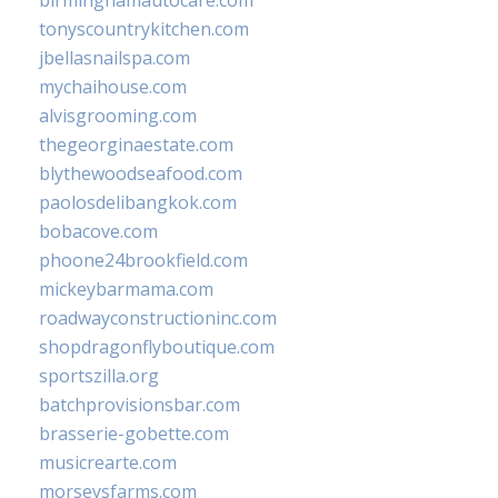
birminghamautocare.com
tonyscountrykitchen.com
jbellasnailspa.com
mychaihouse.com
alvisgrooming.com
thegeorginaestate.com
blythewoodseafood.com
paolosdelibangkok.com
bobacove.com
phoone24brookfield.com
mickeybarmama.com
roadwayconstructioninc.com
shopdragonflyboutique.com
sportszilla.org
batchprovisionsbar.com
brasserie-gobette.com
musicrearte.com
morseysfarms.com