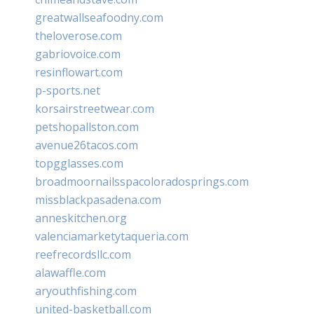
greatwallseafoodny.com
theloverose.com
gabriovoice.com
resinflowart.com
p-sports.net
korsairstreetwear.com
petshopallston.com
avenue26tacos.com
topgglasses.com
broadmoornailsspacoloradosprings.com
missblackpasadena.com
anneskitchen.org
valenciamarketytaqueria.com
reefrecordsllc.com
alawaffle.com
aryouthfishing.com
united-basketball.com