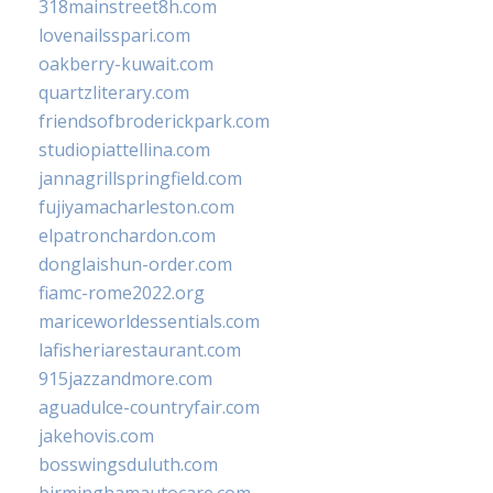
318mainstreet8h.com
lovenailsspari.com
oakberry-kuwait.com
quartzliterary.com
friendsofbroderickpark.com
studiopiattellina.com
jannagrillspringfield.com
fujiyamacharleston.com
elpatronchardon.com
donglaishun-order.com
fiamc-rome2022.org
mariceworldessentials.com
lafisheriarestaurant.com
915jazzandmore.com
aguadulce-countryfair.com
jakehovis.com
bosswingsduluth.com