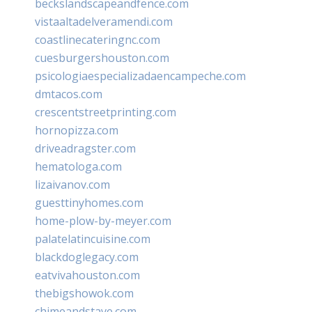
beckslandscapeandfence.com
vistaaltadelveramendi.com
coastlinecateringnc.com
cuesburgershouston.com
psicologiaespecializadaencampeche.com
dmtacos.com
crescentstreetprinting.com
hornopizza.com
driveadragster.com
hematologa.com
lizaivanov.com
guesttinyhomes.com
home-plow-by-meyer.com
palatelatincuisine.com
blackdoglegacy.com
eatvivahouston.com
thebigshowok.com
chimeandstave.com