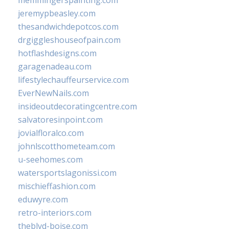
memmingerspainting.com
jeremypbeasley.com
thesandwichdepotcos.com
drgiggleshouseofpain.com
hotflashdesigns.com
garagenadeau.com
lifestylechauffeurservice.com
EverNewNails.com
insideoutdecoratingcentre.com
salvatoresinpoint.com
jovialfloralco.com
johnlscotthometeam.com
u-seehomes.com
watersportslagonissi.com
mischieffashion.com
eduwyre.com
retro-interiors.com
theblvd-boise.com