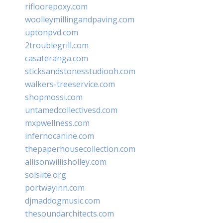
rifloorepoxy.com
woolleymillingandpaving.com
uptonpvd.com
2troublegrill.com
casateranga.com
sticksandstonesstudiooh.com
walkers-treeservice.com
shopmossi.com
untamedcollectivesd.com
mxpwellness.com
infernocanine.com
thepaperhousecollection.com
allisonwillisholley.com
solslite.org
portwayinn.com
djmaddogmusic.com
thesoundarchitects.com