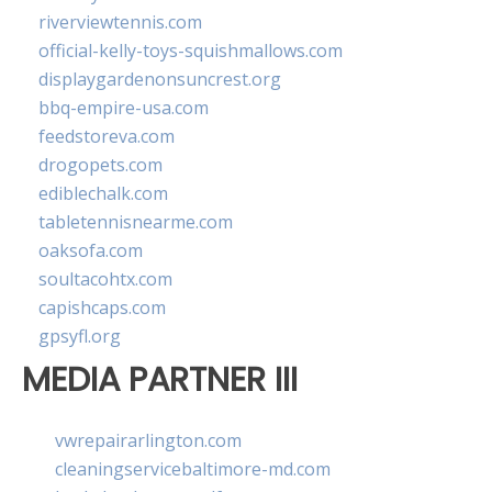
riverviewtennis.com
official-kelly-toys-squishmallows.com
displaygardenonsuncrest.org
bbq-empire-usa.com
feedstoreva.com
drogopets.com
ediblechalk.com
tabletennisnearme.com
oaksofa.com
soultacohtx.com
capishcaps.com
gpsyfl.org
MEDIA PARTNER III
vwrepairarlington.com
cleaningservicebaltimore-md.com