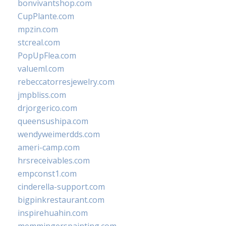
bonvivantshop.com
CupPlante.com
mpzin.com
stcreal.com
PopUpFlea.com
valueml.com
rebeccatorresjewelry.com
jmpbliss.com
drjorgerico.com
queensushipa.com
wendyweimerdds.com
ameri-camp.com
hrsreceivables.com
empconst1.com
cinderella-support.com
bigpinkrestaurant.com
inspirehuahin.com