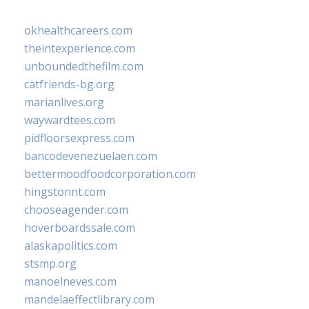
okhealthcareers.com
theintexperience.com
unboundedthefilm.com
catfriends-bg.org
marianlives.org
waywardtees.com
pidfloorsexpress.com
bancodevenezuelaen.com
bettermoodfoodcorporation.com
hingstonnt.com
chooseagender.com
hoverboardssale.com
alaskapolitics.com
stsmp.org
manoelneves.com
mandelaeffectlibrary.com