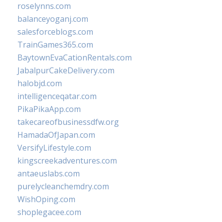
roselynns.com
balanceyoganj.com
salesforceblogs.com
TrainGames365.com
BaytownEvaCationRentals.com
JabalpurCakeDelivery.com
halobjd.com
intelligenceqatar.com
PikaPikaApp.com
takecareofbusinessdfw.org
HamadaOfJapan.com
VersifyLifestyle.com
kingscreekadventures.com
antaeuslabs.com
purelycleanchemdry.com
WishOping.com
shoplegacee.com