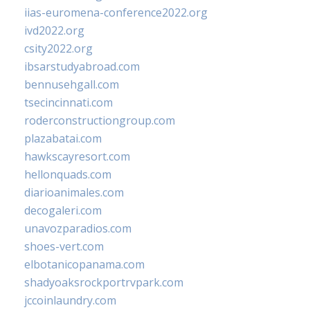
iias-euromena-conference2022.org
ivd2022.org
csity2022.org
ibsarstudyabroad.com
bennusehgall.com
tsecincinnati.com
roderconstructiongroup.com
plazabatai.com
hawkscayresort.com
hellonquads.com
diarioanimales.com
decogaleri.com
unavozparadios.com
shoes-vert.com
elbotanicopanama.com
shadyoaksrockportrvpark.com
jccoinlaundry.com