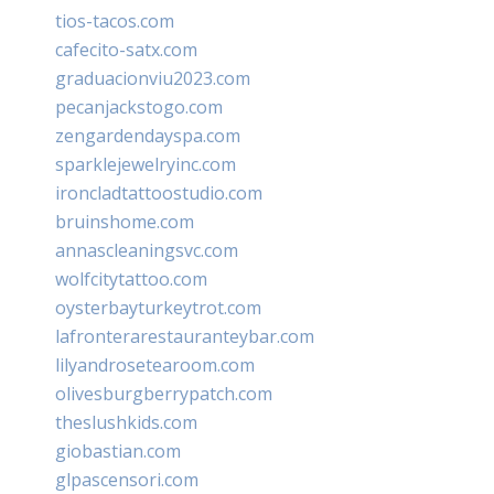
tios-tacos.com
cafecito-satx.com
graduacionviu2023.com
pecanjackstogo.com
zengardendayspa.com
sparklejewelryinc.com
ironcladtattoostudio.com
bruinshome.com
annascleaningsvc.com
wolfcitytattoo.com
oysterbayturkeytrot.com
lafronterarestauranteybar.com
lilyandrosetearoom.com
olivesburgberrypatch.com
theslushkids.com
giobastian.com
glpascensori.com