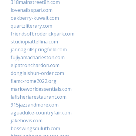
318mainstreet8h.com
lovenailsspari.com
oakberry-kuwait.com
quartzliterary.com
friendsofbroderickpark.com
studiopiattellina.com
jannagrillspringfield.com
fujiyamacharleston.com
elpatronchardon.com
donglaishun-order.com
fiamc-rome2022.org
mariceworldessentials.com
lafisheriarestaurant.com
915jazzandmore.com
aguadulce-countryfair.com
jakehovis.com
bosswingsduluth.com