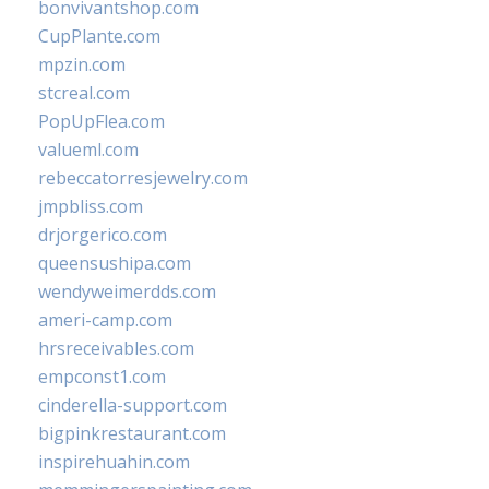
bonvivantshop.com
CupPlante.com
mpzin.com
stcreal.com
PopUpFlea.com
valueml.com
rebeccatorresjewelry.com
jmpbliss.com
drjorgerico.com
queensushipa.com
wendyweimerdds.com
ameri-camp.com
hrsreceivables.com
empconst1.com
cinderella-support.com
bigpinkrestaurant.com
inspirehuahin.com