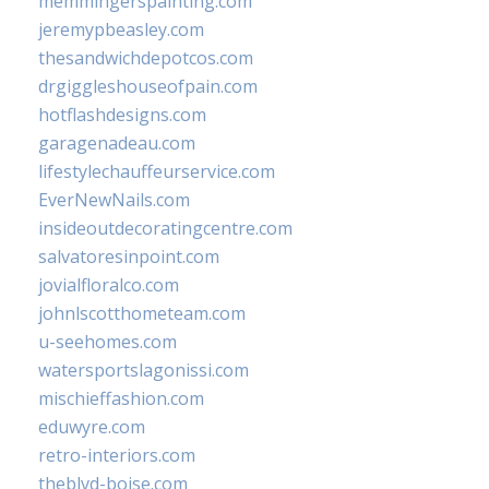
memmingerspainting.com
jeremypbeasley.com
thesandwichdepotcos.com
drgiggleshouseofpain.com
hotflashdesigns.com
garagenadeau.com
lifestylechauffeurservice.com
EverNewNails.com
insideoutdecoratingcentre.com
salvatoresinpoint.com
jovialfloralco.com
johnlscotthometeam.com
u-seehomes.com
watersportslagonissi.com
mischieffashion.com
eduwyre.com
retro-interiors.com
theblvd-boise.com