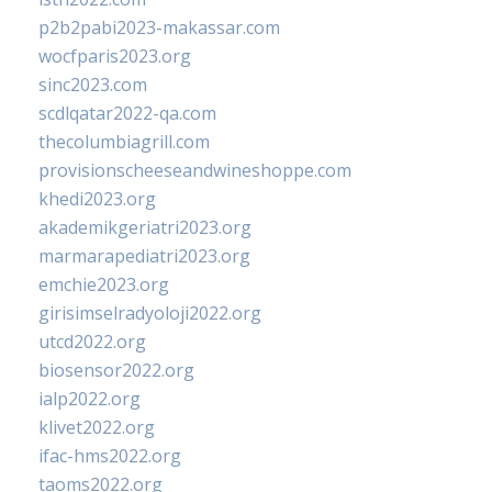
p2b2pabi2023-makassar.com
wocfparis2023.org
sinc2023.com
scdlqatar2022-qa.com
thecolumbiagrill.com
provisionscheeseandwineshoppe.com
khedi2023.org
akademikgeriatri2023.org
marmarapediatri2023.org
emchie2023.org
girisimselradyoloji2022.org
utcd2022.org
biosensor2022.org
ialp2022.org
klivet2022.org
ifac-hms2022.org
taoms2022.org