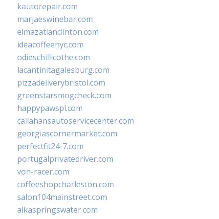
kautorepair.com
marjaeswinebar.com
elmazatlanclinton.com
ideacoffeenyc.com
odieschillicothe.com
lacantinitagalesburg.com
pizzadeliverybristol.com
greenstarsmogcheck.com
happypawspl.com
callahansautoservicecenter.com
georgiascornermarket.com
perfectfit24-7.com
portugalprivatedriver.com
von-racer.com
coffeeshopcharleston.com
salon104mainstreet.com
alkaspringswater.com