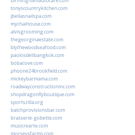
birminghamautocare.com
tonyscountrykitchen.com
jbellasnailspa.com
mychaihouse.com
alvisgrooming.com
thegeorginaestate.com
blythewoodseafood.com
paolosdelibangkok.com
bobacove.com
phoone24brookfield.com
mickeybarmama.com
roadwayconstructioninc.com
shopdragonflyboutique.com
sportszilla.org
batchprovisionsbar.com
brasserie-gobette.com
musicrearte.com
morseysfarms.com