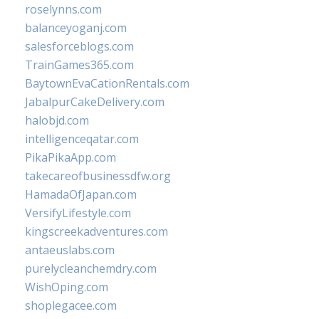
roselynns.com
balanceyoganj.com
salesforceblogs.com
TrainGames365.com
BaytownEvaCationRentals.com
JabalpurCakeDelivery.com
halobjd.com
intelligenceqatar.com
PikaPikaApp.com
takecareofbusinessdfw.org
HamadaOfJapan.com
VersifyLifestyle.com
kingscreekadventures.com
antaeuslabs.com
purelycleanchemdry.com
WishOping.com
shoplegacee.com