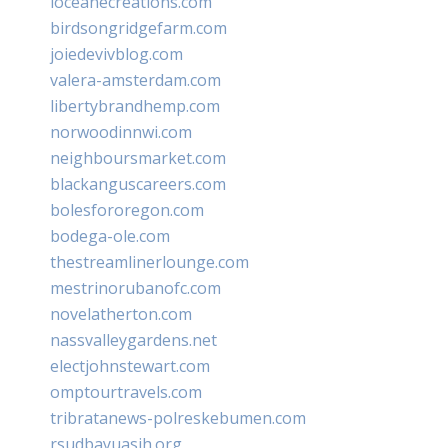
loceanecreations.com
birdsongridgefarm.com
joiedevivblog.com
valera-amsterdam.com
libertybrandhemp.com
norwoodinnwi.com
neighboursmarket.com
blackanguscareers.com
bolesfororegon.com
bodega-ole.com
thestreamlinerlounge.com
mestrinorubanofc.com
novelatherton.com
nassvalleygardens.net
electjohnstewart.com
omptourtravels.com
tribratanews-polreskebumen.com
rsudbayuasih.org