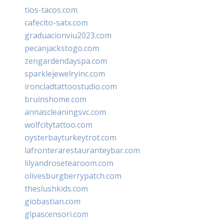
tios-tacos.com
cafecito-satx.com
graduacionviu2023.com
pecanjackstogo.com
zengardendayspa.com
sparklejewelryinc.com
ironcladtattoostudio.com
bruinshome.com
annascleaningsvc.com
wolfcitytattoo.com
oysterbayturkeytrot.com
lafronterarestauranteybar.com
lilyandrosetearoom.com
olivesburgberrypatch.com
theslushkids.com
giobastian.com
glpascensori.com