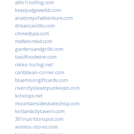
allin1roofing.com
keepjudgewebb.com
anatomyofadventure.com
drivancastillo.com
cmmedspa.com
midletontkd.com
gardensandgrills.com
basilfoodwine.com
nikko-tochigi.net
caribbean-corner.com
bluemoongiftcards.com
rivercitysteampunkexpo.com
kchoops.net
mountainsideskateshop.com
kirtlandcitytavern.com
301nutritionspot.com
ammos-stores.com