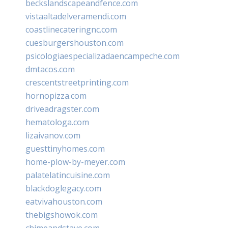
beckslandscapeandfence.com
vistaaltadelveramendi.com
coastlinecateringnc.com
cuesburgershouston.com
psicologiaespecializadaencampeche.com
dmtacos.com
crescentstreetprinting.com
hornopizza.com
driveadragster.com
hematologa.com
lizaivanov.com
guesttinyhomes.com
home-plow-by-meyer.com
palatelatincuisine.com
blackdoglegacy.com
eatvivahouston.com
thebigshowok.com
chimeandstave.com