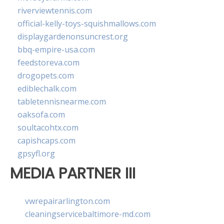
riverviewtennis.com
official-kelly-toys-squishmallows.com
displaygardenonsuncrest.org
bbq-empire-usa.com
feedstoreva.com
drogopets.com
ediblechalk.com
tabletennisnearme.com
oaksofa.com
soultacohtx.com
capishcaps.com
gpsyfl.org
MEDIA PARTNER III
vwrepairarlington.com
cleaningservicebaltimore-md.com