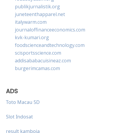
publikjurnalistik.org
juneteenthapparel.net
italywarm.com
journaloffinanceeconomics.com
kvk-kumari.org
foodscienceandtechnology.com
scisportsscience.com
addisababacuisineaz.com
burgerimcamas.com
ADS
Toto Macau 5D
Slot Indosat
result kamboja