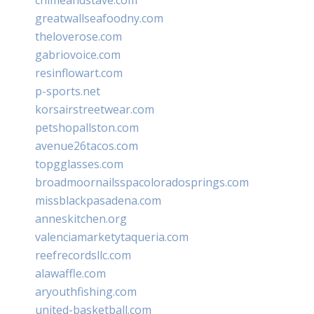
greatwallseafoodny.com
theloverose.com
gabriovoice.com
resinflowart.com
p-sports.net
korsairstreetwear.com
petshopallston.com
avenue26tacos.com
topgglasses.com
broadmoornailsspacoloradosprings.com
missblackpasadena.com
anneskitchen.org
valenciamarketytaqueria.com
reefrecordsllc.com
alawaffle.com
aryouthfishing.com
united-basketball.com