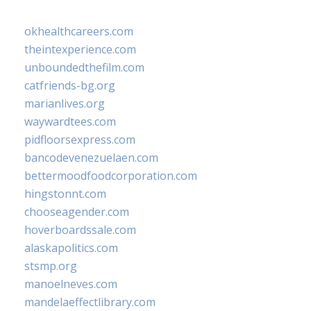
okhealthcareers.com
theintexperience.com
unboundedthefilm.com
catfriends-bg.org
marianlives.org
waywardtees.com
pidfloorsexpress.com
bancodevenezuelaen.com
bettermoodfoodcorporation.com
hingstonnt.com
chooseagender.com
hoverboardssale.com
alaskapolitics.com
stsmp.org
manoelneves.com
mandelaeffectlibrary.com