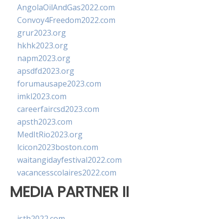
AngolaOilAndGas2022.com
Convoy4Freedom2022.com
grur2023.org
hkhk2023.org
napm2023.org
apsdfd2023.org
forumausape2023.com
imkl2023.com
careerfaircsd2023.com
apsth2023.com
MedItRio2023.org
lcicon2023boston.com
waitangidayfestival2022.com
vacancesscolaires2022.com
MEDIA PARTNER II
isth2022.com