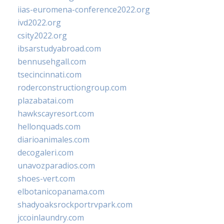
iias-euromena-conference2022.org
ivd2022.org
csity2022.org
ibsarstudyabroad.com
bennusehgall.com
tsecincinnati.com
roderconstructiongroup.com
plazabatai.com
hawkscayresort.com
hellonquads.com
diarioanimales.com
decogaleri.com
unavozparadios.com
shoes-vert.com
elbotanicopanama.com
shadyoaksrockportrvpark.com
jccoinlaundry.com